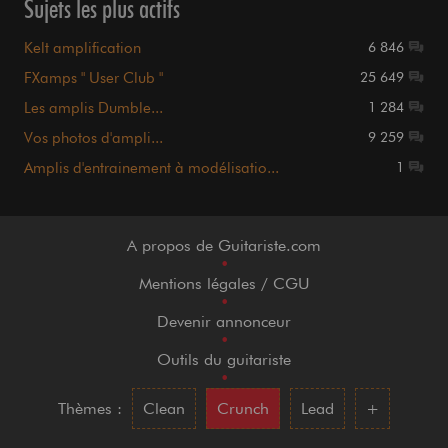
Sujets les plus actifs
Kelt amplification
6 846
FXamps " User Club "
25 649
Les amplis Dumble...
1 284
Vos photos d'ampli...
9 259
Amplis d'entrainement à modélisatio...
1
A propos de Guitariste.com
•
Mentions légales / CGU
•
Devenir annonceur
•
Outils du guitariste
•
Thèmes :
Clean
Crunch
Lead
+