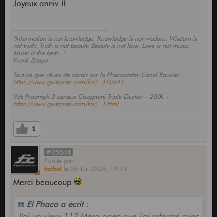
Joyeux anniv !!
"Information is not knowledge. Knowledge is not wisdom. Wisdom is
not truth. Truth is not beauty. Beauty is not love. Love is not music.
Music is the best..."
Frank Zappa
Tout ce que rêvez de savoir sur la Phacocaster Lionel Rouvier :
https://www.guitariste.com/for(...)10641
Vds Preampli 3 canaux Cicognani Triple Decker - 200€ :
https://www.guitariste.com/for(...).html
1
#25534
Publié
par
fxdfxd
le
05 Juil 2026,
19:14
Merci beaucoup
El Phaco a écrit :
J'ai un vieux 112 Mesa open que j'ai refermé avec