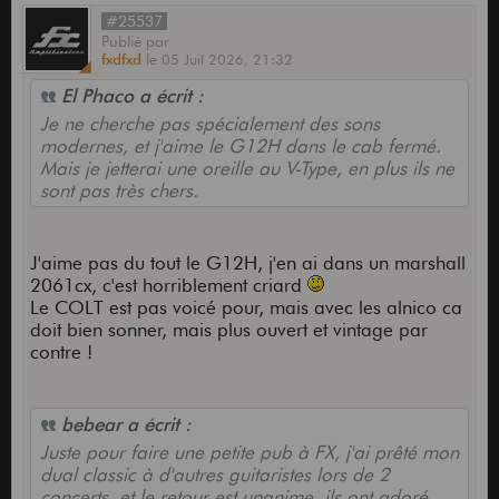
#25537
Publié
par
fxdfxd
le
05 Juil 2026,
21:32
El Phaco a écrit :
Je ne cherche pas spécialement des sons
modernes, et j'aime le G12H dans le cab fermé.
Mais je jetterai une oreille au V-Type, en plus ils ne
sont pas très chers.
J'aime pas du tout le G12H, j'en ai dans un marshall
2061cx, c'est horriblement criard
Le COLT est pas voicé pour, mais avec les alnico ca
doit bien sonner, mais plus ouvert et vintage par
contre !
bebear a écrit :
Juste pour faire une petite pub à FX, j'ai prêté mon
dual classic à d'autres guitaristes lors de 2
concerts, et le retour est unanime, ils ont adoré