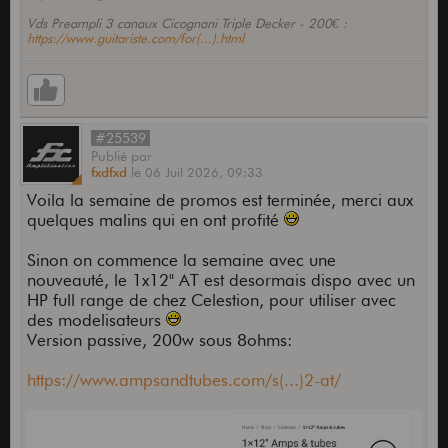
Vds Preampli 3 canaux Cicognani Triple Decker - 200€ :
https://www.guitariste.com/for(...).html
#25539
Publié
par
fxdfxd
le
06 Juil 2026,
09:33
Voila la semaine de promos est terminée, merci aux
quelques malins qui en ont profité
Sinon on commence la semaine avec une
nouveauté, le 1x12" AT est desormais dispo avec un
HP full range de chez Celestion, pour utiliser avec
des modelisateurs
Version passive, 200w sous 8ohms:
https://www.ampsandtubes.com/s(...)2-at/