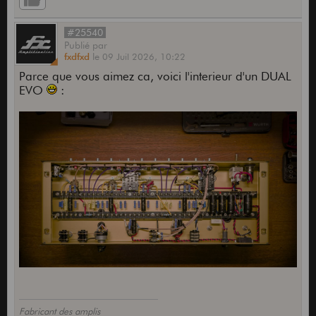
#25540
Publié
par
fxdfxd
le
09 Juil 2026,
10:22
Parce que vous aimez ca, voici l'interieur d'un DUAL
EVO
:
Fabricant des amplis