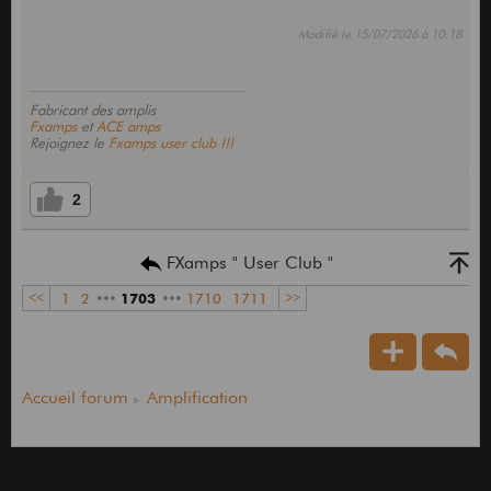
Modifié le 15/07/2026 à 10:18
Fabricant des amplis
Fxamps
et
ACE amps
Rejoignez le
Fxamps user club !!!
2
FXamps " User Club "
<<
1
2
•••
1703
•••
1710
1711
>>
Accueil forum
Amplification