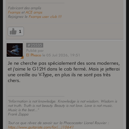
Fabricant des amplis
Fxamps
et
ACE amps
Rejoignez le
Fxamps user club !!!
1
#25535
Publié
par
El Phaco
le
05 Juil 2026,
19:51
Je ne cherche pas spécialement des sons modernes,
et j'aime le G12H dans le cab fermé. Mais je jetterai
une oreille au V-Type, en plus ils ne sont pas très
chers.
"Information is not knowledge. Knowledge is not wisdom. Wisdom is
not truth. Truth is not beauty. Beauty is not love. Love is not music.
Music is the best..."
Frank Zappa
Tout ce que rêvez de savoir sur la Phacocaster Lionel Rouvier :
https://www.guitariste.com/for(...)10641