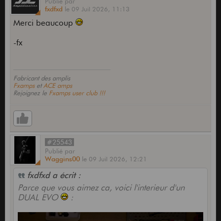
Publié
par
fxdfxd
le
09 Juil 2026,
11:13
Merci beaucoup
-fx
Fabricant des amplis
Fxamps
et
ACE amps
Rejoignez le
Fxamps user club !!!
#25543
Publié
par
Waggins00
le
09 Juil 2026,
12:21
fxdfxd a écrit :
Parce que vous aimez ca, voici l'interieur d'un
DUAL EVO
: