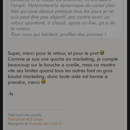
l'ampli. Notamment la dynamique du canal clair.
Moi qui joue dessus presque tous les jours je ne
suis peut être pas objectif, par contre avoir un
retour spontané, à chaud, après un live, ça a de
la valeur.
Pour ceux qui hésitent, profitez des promos !
Super, merci pour le retour, et pour le pret
Comme je suis une quiche en marketing, je compte
beaucoup sur le bouche a oreille, mais ca montre
vite ses limites quand tous les autres font un gros
boulot marketing, donc toute aide est bonne a
prendre, merci
-fx
Fabricant des amplis
Fxamps
et
ACE amps
Rejoignez le
Fxamps user club !!!