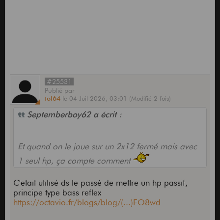
#25531
Publié
par
tof64
le
04 Juil 2026,
03:01
(Modifié 2 fois)
Septemberboy62 a écrit :
Et quand on le joue sur un 2x12 fermé mais avec
1 seul hp, ça compte comment
C'etait utilisé ds le passé de mettre un hp passif,
principe type bass reflex
https://octavio.fr/blogs/blog/(...)EO8wd