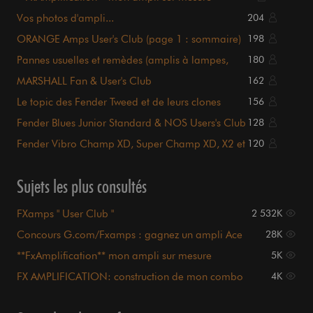
Vos photos d'ampli...
204
ORANGE Amps User's Club (page 1 : sommaire)
198
Pannes usuelles et remèdes (amplis à lampes,
180
liste page 1)
MARSHALL Fan & User's Club
162
Le topic des Fender Tweed et de leurs clones
156
Fender Blues Junior Standard & NOS Users's Club
128
Fender Vibro Champ XD, Super Champ XD, X2 et
120
X2 head
Sujets les plus consultés
FXamps " User Club "
2 532K
Concours G.com/Fxamps : gagnez un ampli Ace
28K
Colt !
**FxAmplification** mon ampli sur mesure
5K
FX AMPLIFICATION: construction de mon combo
4K
!EDIT 07/11 pg 1