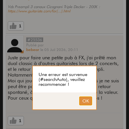
Vds Preampli 3 canaux Cicognani Triple Decker - 200€ :
https://www.guitariste.com/for(...).html
1
#25536
Publié
par
bebear
le
05 Juil 2026,
20:11
Juste pour faire une petite pub à FX, j'ai prêté mon
dual classic à d'autres guitaristes lors de 2 concerts,
et le retour est unanime, ils ont adoré l'ampli.
Notamment la dynamique du canal clair.
Moi qui joue dessus presque tous les jours je ne suis
peut être pas objectif, par contre avoir un retour
spontané, à chaud, après un live, ça a de la valeur.
Pour ceux qui hésitent, profitez des promos !
1