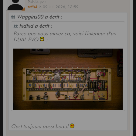
Publié
par
tof64
le
09 Juil 2026,
13:59
Waggins00 a écrit :
fxdfxd a écrit :
Parce que vous aimez ca, voici l'interieur d'un
DUAL EVO
:
C'est toujours aussi beau!