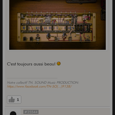
C'est toujours aussi beau!
Notre collectif TN. SOUND Music PRODUCTION:
https://www.facebook.com/TN-SO(...)9138/
1
#25544