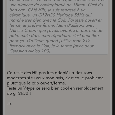
une planche de contreplaqué de 18mm. C'est du
bon cab. Côté HPs, je suis repassé à un
céramique, un G12H30 Heritage 55Hz qui
marche très bien avec le Colt. J'ai testé ouvert et
fermé, je préfère fermé. Idem d'ailleurs avec
l'Alnico Cream que j'avais avant. J'ai pas mal de
palm mute dans mon répertoire, c'est peut-être
pour ça. D'ailleurs quand j'utilise mon 212
flexback avec le Colt, je le ferme (avec deux
Celestion Alnico 100).
Ca reste des HP pas tres adaptés a des sons
modernes si tu veux mon avis, c'est ca le probleme
plutot que le cab ouvert/fermé.
Teste un V-type ce sera bien cool en remplacement
du g12h30 !
-fx