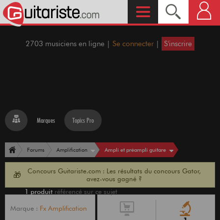
2703 musiciens en ligne |
Se connecter
|
S'inscrire
Marques
Topics Pro
Ampli et préampli guitare
Forums
Amplification
Concours Guitariste.com : Les résultats du concours Gator,
🎁
avez-vous gagné ?
1 produit
référencé sur ce sujet
Marque :
Fx Amplification