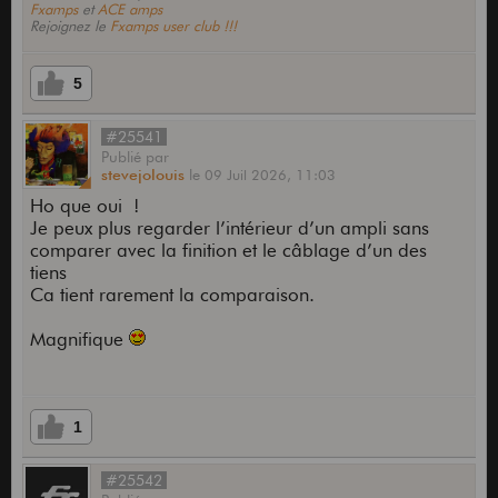
Fxamps
et
ACE amps
Rejoignez le
Fxamps user club !!!
5
#25541
Publié
par
stevejolouis
le
09 Juil 2026,
11:03
Ho que oui !
Je peux plus regarder l’intérieur d’un ampli sans
comparer avec la finition et le câblage d’un des
tiens
Ca tient rarement la comparaison.
Magnifique
1
#25542