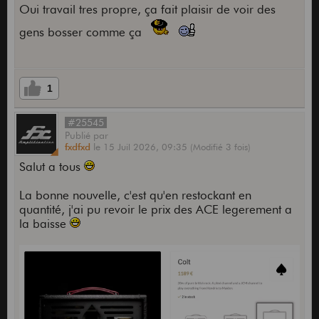
Oui travail tres propre, ça fait plaisir de voir des
gens bosser comme ça
1
#25545
Publié
par
fxdfxd
le
15 Juil 2026,
09:35
(Modifié 3 fois)
Salut a tous
La bonne nouvelle, c'est qu'en restockant en
quantité, j'ai pu revoir le prix des ACE legerement a
la baisse