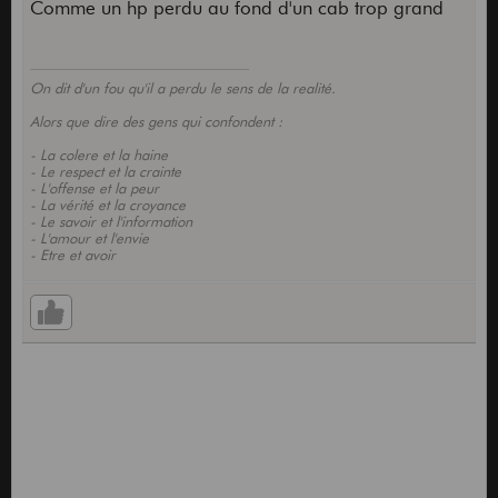
Comme un hp perdu au fond d'un cab trop grand
On dit d'un fou qu'il a perdu le sens de la realité.
Alors que dire des gens qui confondent :
- La colere et la haine
- Le respect et la crainte
- L'offense et la peur
- La vérité et la croyance
- Le savoir et l'information
- L'amour et l'envie
- Etre et avoir