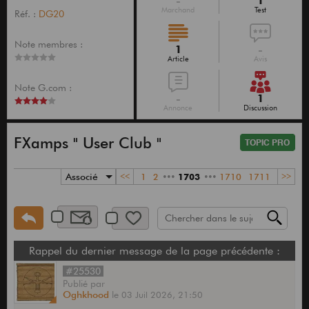
-
1
Marchand
Test
Réf. :
DG20
Note membres :
1
-
Article
Avis
Note G.com :
-
1
Annonce
Discussion
FXamps " User Club "
Associé
<<
1
2
•••
1703
•••
1710
1711
>>
Rappel du dernier message de la page précédente :
#25530
Publié
par
Oghkhood
le
03 Juil 2026,
21:50