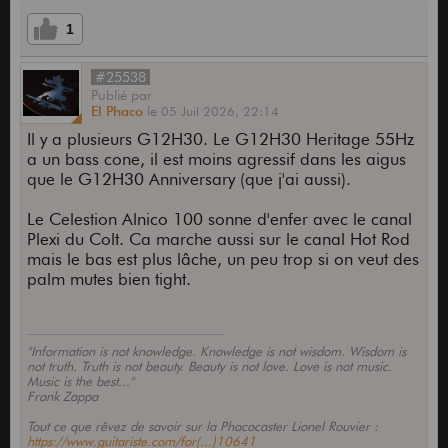
1
#25538
Publié
par
El Phaco
le
05 Juil 2026,
22:14
Il y a plusieurs G12H30. Le G12H30 Heritage 55Hz
a un bass cone, il est moins agressif dans les aigus
que le G12H30 Anniversary (que j'ai aussi).
Le Celestion Alnico 100 sonne d'enfer avec le canal
Plexi du Colt. Ca marche aussi sur le canal Hot Rod
mais le bas est plus lâche, un peu trop si on veut des
palm mutes bien tight.
"Information is not knowledge. Knowledge is not wisdom. Wisdom is
not truth. Truth is not beauty. Beauty is not love. Love is not music.
Music is the best..."
Frank Zappa
Tout ce que rêvez de savoir sur la Phacocaster Lionel Rouvier :
https://www.guitariste.com/for(...)10641