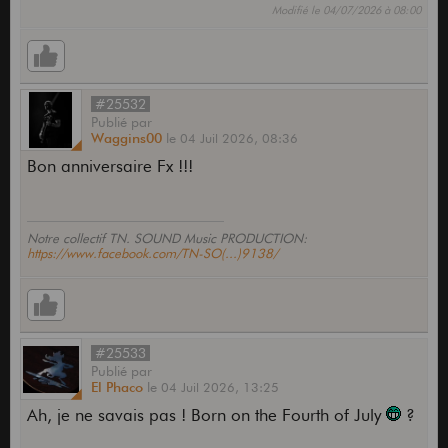
Modifié le 04/07/2026 à 08:00
#25532
Publié
par
Waggins00
le
04 Juil 2026,
08:36
Bon anniversaire Fx !!!
Notre collectif TN. SOUND Music PRODUCTION:
https://www.facebook.com/TN-SO(...)9138/
#25533
Publié
par
El Phaco
le
04 Juil 2026,
13:25
Ah, je ne savais pas ! Born on the Fourth of July
?