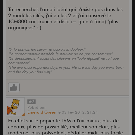
Tu recherches l'ampli idéal qui n'existe pas dans les
2 modèles cités, j'ai eu les 2 et j'ai conservé le
JCM800 car crunch et disto (= gain à fond) "plus
organiques" :-)
"Si tu accrois ton savoir, tu accrois ta douleur!"
"Le consommateur possède le pouvoir de ne pas consommer"
"Le dépouillement social des citoyens en 'toute légalité' ne fait que
commencer"
"The two most important days in your life are the day you were born
and the day you find why"
#3
Publié
par
Emerald Green
le
03 Fév 2012,
21:24
En effet sur le papier le JVM a l'air mieux, plus de
canaux, plus de possibilité, meilleur son clair, plus
moderne, plus polyvalent, pédalier midi, plus facile