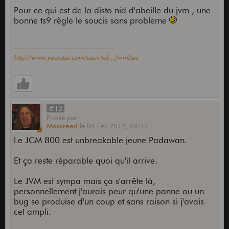
bidouiller mes potards sur ma guitare pour passer
Pour ce qui est de la disto nid d'abeille du jvm , une
de la disto au crunch puis au son clair...
bonne ts9 règle le soucis sans probleme
Donc bien que le JVM 410H semble sonner moins
bien, je pense que c'est le plus approprié pour
mon usage.
http://www.youtube.com/user/to(...)=mhee
J'aime aussi beaucoup le grain du rectifier, ça
perce bien le mix aussi, j'en ai eu un que j'ai
revendu car inutilisable à bas volume et bouton
de volume pas progressif du tout.
#12
Publié
par
Maxcreed
le
04 Fév 2012,
09:12
Le top c'est le Mesa Mini rectifier qui peut etre
utilisé à bas volume. Dommage que Marshall ne
Le JCM 800 est unbreakable jeune Padawan.
nous sortent pas un Mini JCM 800, ce serait le
top...
Et ça reste réparable quoi qu'il arrive.
En attendant je me rabas sur le JVM faute de
Le JVM est sympa mais ça s'arrête là,
mieux.
personnellement j'aurais peur qu'une panne ou un
bug se produise d'un coup et sans raison si j'avais
D'ailleurs comme baffle 2x12 ou 4x12 vous me
cet ampli.
conseillez quoi pour le JVM ? Merci