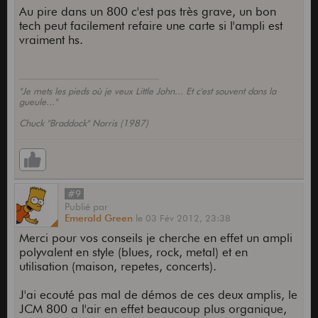
Au pire dans un 800 c'est pas très grave, un bon
tech peut facilement refaire une carte si l'ampli est
vraiment hs.
"Je mets les pieds où je veux Little John... Et c'est souvent dans la
gueule..."
Chuck "Braddock" Norris (1987)
#9
Publié
par
Emerald Green
le
03 Fév 2012,
23:38
Merci pour vos conseils je cherche en effet un ampli
polyvalent en style (blues, rock, metal) et en
utilisation (maison, repetes, concerts).
J'ai ecouté pas mal de démos de ces deux amplis, le
JCM 800 a l'air en effet beaucoup plus organique,