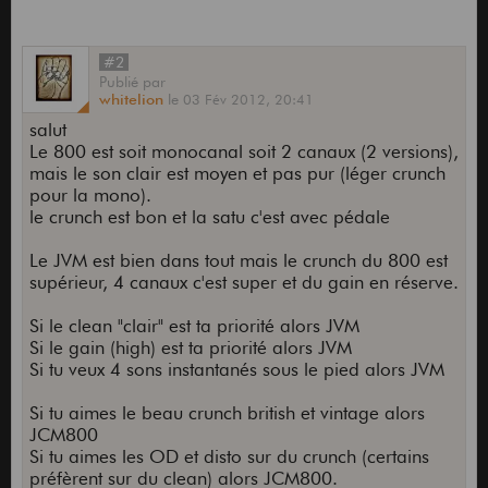
#2
Publié
par
whitelion
le
03 Fév 2012,
20:41
salut
Le 800 est soit monocanal soit 2 canaux (2 versions),
mais le son clair est moyen et pas pur (léger crunch
pour la mono).
le crunch est bon et la satu c'est avec pédale
Le JVM est bien dans tout mais le crunch du 800 est
supérieur, 4 canaux c'est super et du gain en réserve.
Si le clean "clair" est ta priorité alors JVM
Si le gain (high) est ta priorité alors JVM
Si tu veux 4 sons instantanés sous le pied alors JVM
Si tu aimes le beau crunch british et vintage alors
JCM800
Si tu aimes les OD et disto sur du crunch (certains
préfèrent sur du clean) alors JCM800.