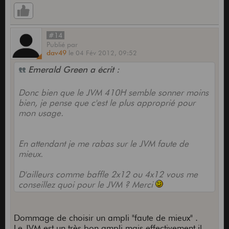
#14
Publié
par
dav49
le
04 Fév 2012,
09:52
Emerald Green a écrit :
Donc bien que le JVM 410H semble sonner moins
bien, je pense que c'est le plus approprié pour
mon usage.
En attendant je me rabas sur le JVM faute de
mieux.
D'ailleurs comme baffle 2x12 ou 4x12 vous me
conseillez quoi pour le JVM ? Merci
Dommage de choisir un ampli "faute de mieux" .
Le JVM est un très bon ampli mais effectivement il