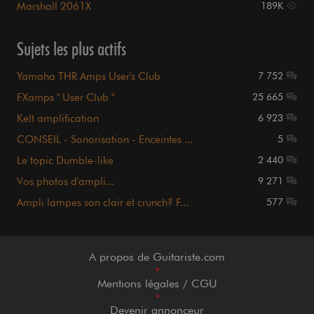
Marshall 2061X
189K
Sujets les plus actifs
Yamaha THR Amps User's Club
7 752
FXamps " User Club "
25 665
Kelt amplification
6 923
CONSEIL - Sonorisation - Enceintes ...
5
Le topic Dumble-like
2 440
Vos photos d'ampli...
9 271
Ampli lampes son clair et crunch? F...
577
A propos de Guitariste.com
•
Mentions légales / CGU
•
Devenir annonceur