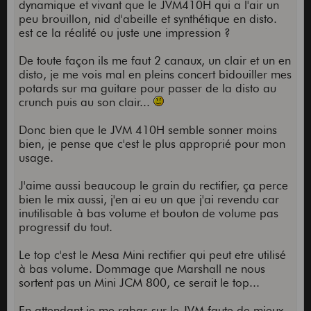
dynamique et vivant que le JVM410H qui a l'air un
peu brouillon, nid d'abeille et synthétique en disto.
est ce la réalité ou juste une impression ?
De toute façon ils me faut 2 canaux, un clair et un en
disto, je me vois mal en pleins concert bidouiller mes
potards sur ma guitare pour passer de la disto au
crunch puis au son clair...
Donc bien que le JVM 410H semble sonner moins
bien, je pense que c'est le plus approprié pour mon
usage.
J'aime aussi beaucoup le grain du rectifier, ça perce
bien le mix aussi, j'en ai eu un que j'ai revendu car
inutilisable à bas volume et bouton de volume pas
progressif du tout.
Le top c'est le Mesa Mini rectifier qui peut etre utilisé
à bas volume. Dommage que Marshall ne nous
sortent pas un Mini JCM 800, ce serait le top...
En attendant je me rabas sur le JVM faute de mieux.