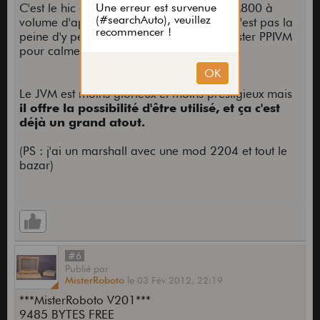
C'est le hic avec ce genre de tête, un JCM800 à
volume d'appartement/petite maison ce n'est pas la
peine d'y penser sans atténuateur (ou master PPIVM
pour calmer la puissance de la tête).
Le JVM est moins glorieux et moins prestigieux mais
il offre la possibilité d'être utilisé, et ça c'est
déjà un grand atout.
(PS : j'ai un marshall avec une mod 2204 et tout le
bazar)
#6
Publié
par
MisterRoboto
le
03 Fév 2012,
22:19
***MisterRoboto V201***
9485 BYTES FREE