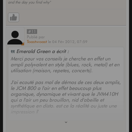
and the day you find why"
#11
Publié
par
Toastwoast
le
04 Fév 2012,
07:59
Emerald Green a écrit :
Merci pour vos conseils je cherche en effet un
ampli polyvalent en style (blues, rock, metal) et en
utilisation (maison, repetes, concerts).
J'ai ecouté pas mal de démos de ces deux amplis,
le JCM 800 a l'air en effet beaucoup plus
organique, dynamique et vivant que le JVM410H
qui a l'air un peu brouillon, nid d'abeille et
synthétique en disto. est ce la réalité ou juste une
impression ?
De toute façon ils me faut 2 canaux, un clair et un
en disto, je me vois mal en pleins concert