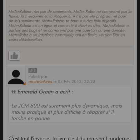
MisterRoboto n'as pas de sentiments. Mister Robot ne comprend pas la
haine, la mesquinerie, la moquerie, il n'a pas été programmé pour
de tels sentiments. MisterRoboto se base sur des faits objectifs.
MisterRoboto est en ligne et connecté à d'autres sites. MisterRoboto a
parfois des bugs et ne comprend pas une question ou une donnée.
MisterRobo a un interface communiquant en Basic, version Dos en
cours d'élaboration.
#7
Publié
par
microwAves
le
03 Fév 2012,
22:23
Emerald Green a écrit :
Le JCM 800 est surement plus dynamique, mais
moins pratique et plus difficile à réparer si il
tombe en panne
C'est tout l'inverse, la jvm c'est du marshall moderne,