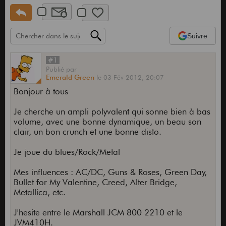
Suivre
#1
Publié
par
Emerald Green
le
03 Fév 2012,
20:07
Bonjour à tous
Je cherche un ampli polyvalent qui sonne bien à bas
volume, avec une bonne dynamique, un beau son
clair, un bon crunch et une bonne disto.
Je joue du blues/Rock/Metal
Mes influences : AC/DC, Guns & Roses, Green Day,
Bullet for My Valentine, Creed, Alter Bridge,
Metallica, etc.
J'hesite entre le Marshall JCM 800 2210 et le
JVM410H.