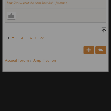
http://www.youtube.com/user/to(...)=mhee
1
2
3
4
5
6
7
>>
Accueil forum
Amplification