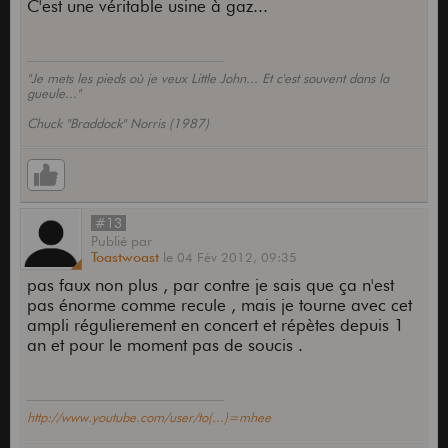
C'est une véritable usine à gaz...
"Je mets les pieds où je veux Little John... Et c'est souvent dans la
gueule..."
Chuck "Braddock" Norris (1987)
#13
Publié
par
Toastwoast
le
04 Fév 2012,
09:35
pas faux non plus , par contre je sais que ça n'est
pas énorme comme recule , mais je tourne avec cet
ampli régulierement en concert et répètes depuis 1
an et pour le moment pas de soucis .
http://www.youtube.com/user/to(...)=mhee