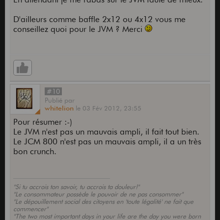
D'ailleurs comme baffle 2x12 ou 4x12 vous me
conseillez quoi pour le JVM ? Merci
#10
Publié
par
whitelion
le
03 Fév 2012,
23:55
Pour résumer :-)
Le JVM n'est pas un mauvais ampli, il fait tout bien.
Le JCM 800 n'est pas un mauvais ampli, il a un très
bon crunch.
"Si tu accrois ton savoir, tu accrois ta douleur!"
"Le consommateur possède le pouvoir de ne pas consommer"
"Le dépouillement social des citoyens en 'toute légalité' ne fait que
commencer"
"The two most important days in your life are the day you were born