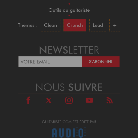
•
Outils du guitariste
•
Thèmes :
Clean
Crunch
Lead
+
NEWS
LETTER
NOUS
SUIVRE
GUITARISTE.COM EST ÉDITÉ PAR