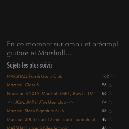
En ce moment sur ampli et préampli
guitare et Marshall...
Sujets les plus suivis
MARSHALL Fan & User's Club
162
Marshall Class 5
96
Nouveauté 2012, Marshall JMP1, JCM1, JTM1
86
etc etc
<-- JCM, JMP n' JTM User club -->
64
Marshall Slash Signature SL-5
58
Marshall 3005 Lead 12 mini stack - sample et
48
vidéo
MARSHALL silver jubilee le topic
46