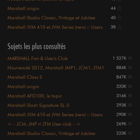
Marshall origin
44
Marshall Studio Classic, Vintage et Jubilee
40
Marshall JVM 410 et JVM Series (new) :: Users
38
club ::
Sujets les plus consultés
MARSHALL Fan & User's Club
1 527K
Nouveauté 2012, Marshall JMP1, JCM1, JTM1
884K
etc etc
Marshall Class 5
847K
Marshall origin
320K
Marshall AFD100, le topic
316K
Marshall Slash Signature SL-5
293K
Marshall JVM 410 et JVM Series (new) :: Users
290K
club ::
<-- JCM, JMP n' JTM User club -->
269K
Marshall Studio Classic, Vintage et Jubilee
223K