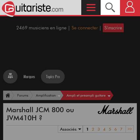
2469 musiciens en ligne |
Se connecter
|
S'inscrire
Marques
Topics Pro
Ampli et préampli guitare
Forums
Amplification
Marshall JCM 800 ou
JVM410H ?
Associés
1
2
3
4
5
6
7
>>