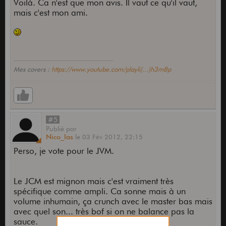
Voilà. Ca n'est que mon avis. Il vaut ce qu'il vaut,
mais c'est mon ami.
Mes covers :
https://www.youtube.com/playli(...)h3m8p
#5
Publié
par
Nico_las
le
03 Fév 2012,
22:15
Perso, je vote pour le JVM.
Le JCM est mignon mais c'est vraiment très
spécifique comme ampli. Ca sonne mais à un
volume inhumain, ça crunch avec le master bas mais
avec quel son... très bof si on ne balance pas la
sauce.