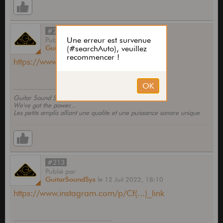
#212
Publié
par
GuitarSoundSys
le
12 Juil 2022,
18:09
https://www.instagram.com/p/Ce(...)_link
Guitar Sound Systems
We've got the power...
Les petits amplis alliant une qualite et une puissance sonore unique
#213
Publié
par
GuitarSoundSys
le
12 Juil 2022,
18:10
https://www.instagram.com/p/Cf(...)_link