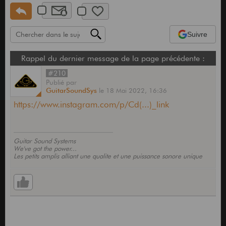
Suivre
Rappel du dernier message de la page précédente :
#210
Publié
par
GuitarSoundSys
le
18 Mai 2022,
16:36
https://www.instagram.com/p/Cd(...)_link
Guitar Sound Systems
We've got the power...
Les petits amplis alliant une qualite et une puissance sonore unique