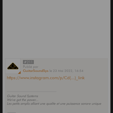
#211
Publié
par
GuitarSoundSys
le
23 Mai 2022,
16:54
https://www.instagram.com/p/Cd(...)_link
Guitar Sound Systems
We've got the power...
Les petits amplis alliant une qualite et une puissance sonore unique