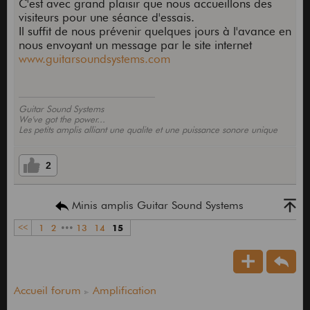
C'est avec grand plaisir que nous accueillons des
visiteurs pour une séance d'essais.
Il suffit de nous prévenir quelques jours à l'avance en
nous envoyant un message par le site internet
www.guitarsoundsystems.com
Guitar Sound Systems
We've got the power...
Les petits amplis alliant une qualite et une puissance sonore unique
2
Minis amplis Guitar Sound Systems
<<
1
2
•••
13
14
15
Accueil forum
Amplification