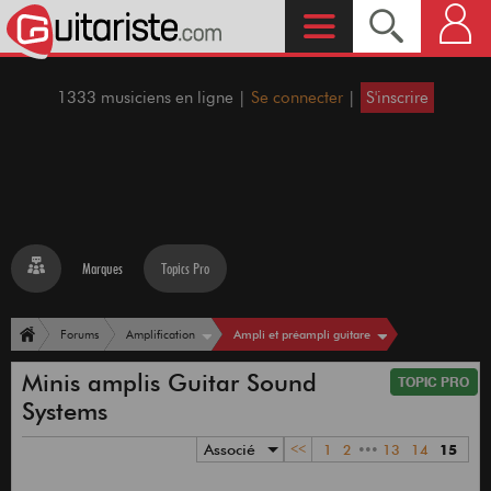
1333 musiciens en ligne |
Se connecter
|
S'inscrire
Marques
Topics Pro
Ampli et préampli guitare
Forums
Amplification
Minis amplis Guitar Sound
Systems
Associé
<<
1
2
•••
13
14
15