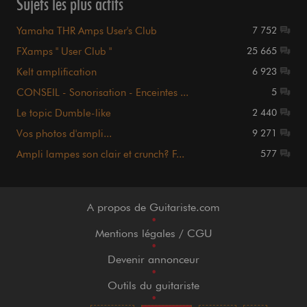
Sujets les plus actifs
Yamaha THR Amps User's Club
7 752
FXamps " User Club "
25 665
Kelt amplification
6 923
CONSEIL - Sonorisation - Enceintes ...
5
Le topic Dumble-like
2 440
Vos photos d'ampli...
9 271
Ampli lampes son clair et crunch? F...
577
A propos de Guitariste.com
•
Mentions légales / CGU
•
Devenir annonceur
•
Outils du guitariste
•