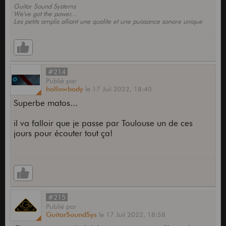
Guitar Sound Systems
We've got the power...
Les petits amplis alliant une qualite et une puissance sonore unique
#214
Publié
par
hollowbody
le
17 Juil 2022,
18:40
Superbe matos...
il va falloir que je passe par Toulouse un de ces
jours pour écouter tout ça!
#215
Publié
par
GuitarSoundSys
le
17 Juil 2022,
18:58