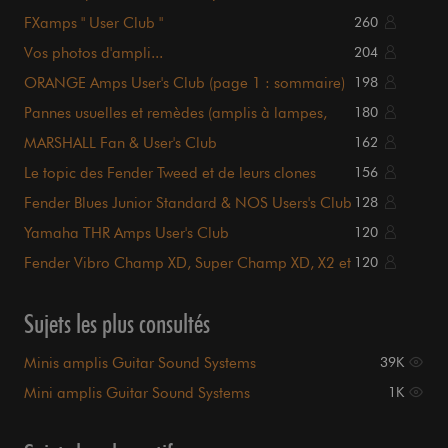
FXamps " User Club "
260
Vos photos d'ampli...
204
ORANGE Amps User's Club (page 1 : sommaire)
198
Pannes usuelles et remèdes (amplis à lampes,
180
liste page 1)
MARSHALL Fan & User's Club
162
Le topic des Fender Tweed et de leurs clones
156
Fender Blues Junior Standard & NOS Users's Club
128
Yamaha THR Amps User's Club
120
Fender Vibro Champ XD, Super Champ XD, X2 et
120
X2 head
Sujets les plus consultés
Minis amplis Guitar Sound Systems
39K
Mini amplis Guitar Sound Systems
1K