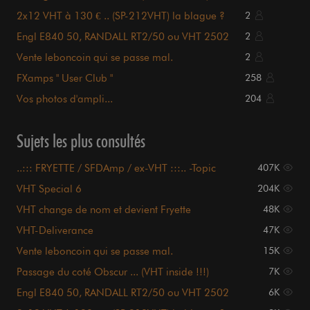
2x12 VHT à 130 € .. (SP-212VHT) la blague ?
2
Engl E840 50, RANDALL RT2/50 ou VHT 2502
2
????
Vente leboncoin qui se passe mal.
2
FXamps " User Club "
258
Vos photos d'ampli...
204
Sujets les plus consultés
..::: FRYETTE / SFDAmp / ex-VHT :::.. -Topic
407K
général-
VHT Special 6
204K
VHT change de nom et devient Fryette
48K
Amplification
VHT-Deliverance
47K
Vente leboncoin qui se passe mal.
15K
Passage du coté Obscur ... (VHT inside !!!)
7K
Engl E840 50, RANDALL RT2/50 ou VHT 2502
6K
????