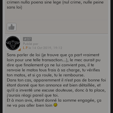
crimen nulla poena sine lege (nul crime, nulle peine
sans loi)
#37
Publié
par
L.P.
le
14 Oct 2019,
19:12
Sans parler de loi (je trouve que ça part vraiment
loin pour une telle transaction...), le mec aurait pu
dire que finalement ça ne lui convient pas, il te
renvoie le matos tous frais à sa charge, tu vérifies
ton matos, et si ça roule, tu le rembourse.
Dans ton cas, apparemment il n'est pas de bonne foi
étant donné que ton annonce est bien détaillée, et
qu'il a inventé une excuse douteuse, donc à ta place,
j'aurais réagi pareil que toi.
Et à mon avis, étant donné la somme engagée, ça
ne va pas aller bien loin