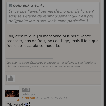
outbreak a écrit :
Est ce que Paypal permet d'échanger de l'argent
sans se système de remboursement qui n'est pas
obligatoire lors d'une vente entre particulier ?
Oui, c'est ce que j'ai mentionné plus haut, «entre
proches», pas de frais, pas de litige, mais il faut que
l'acheteur accepte ce mode là.
Los que no estan dispuestos a adaptarse, al esfuerzo, y al heroismo
de una revolucíon, no lo queremos, no lo necessitamos.
#45
Publié
par
outbreak
le
17 Oct 2019,
20:55
OK merci