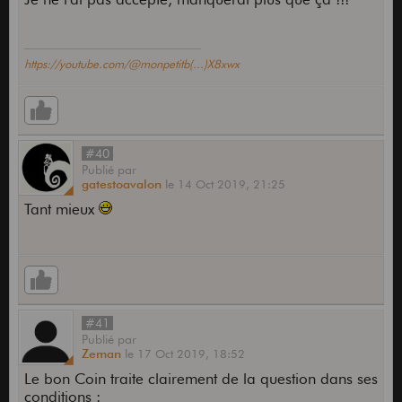
https://youtube.com/@monpetitb(...)X8xwx
#40
Publié
par
gatestoavalon
le
14 Oct 2019,
21:25
Tant mieux
#41
Publié
par
Zeman
le
17 Oct 2019,
18:52
Le bon Coin traite clairement de la question dans ses
conditions :