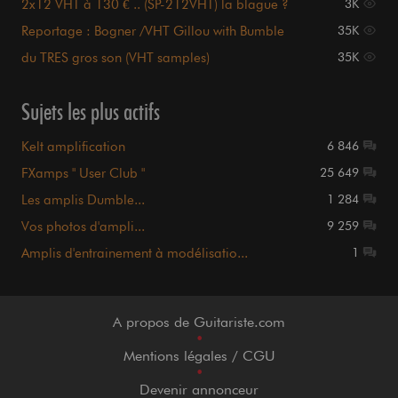
2x12 VHT à 130 € .. (SP-212VHT) la blague ?
3K
Reportage : Bogner /VHT Gillou with Bumble
35K
[VIDEOS]
du TRES gros son (VHT samples)
35K
Sujets les plus actifs
Kelt amplification
6 846
FXamps " User Club "
25 649
Les amplis Dumble...
1 284
Vos photos d'ampli...
9 259
Amplis d'entrainement à modélisatio...
1
A propos de Guitariste.com
•
Mentions légales / CGU
•
Devenir annonceur