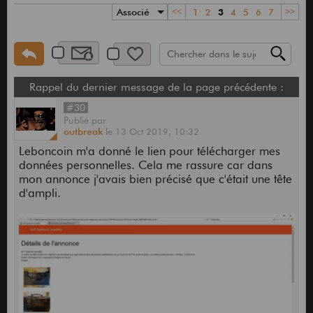
Associé
<<
1
2
3
4
5
6
7
>>
Rappel du dernier message de la page précédente :
#30
Publié
par
outbreak
le
13 Oct 2019,
10:32
Leboncoin m'a donné le lien pour télécharger mes
données personnelles. Cela me rassure car dans
mon annonce j'avais bien précisé que c'était une tête
d'ampli.