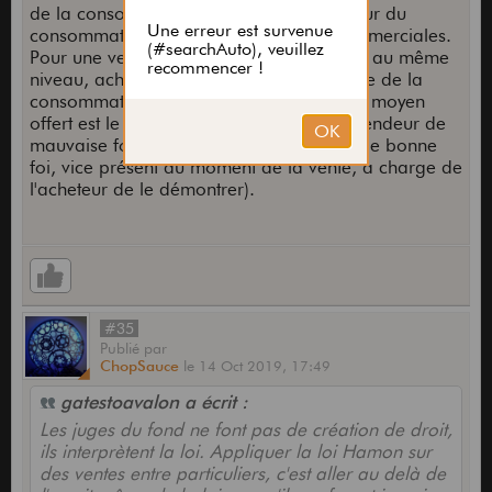
de la consommation est un droit protecteur du
consommateur contre les entreprises commerciales.
Pour une vente entre particulier, vous êtes au même
niveau, acheteur comme vendeur. Le code de la
consommation ne s'applique pas. Le seul moyen
offert est le dol ( vice de consentement, vendeur de
mauvaise foi) ou le vice caché (vendeur de bonne
foi, vice présent au moment de la vente, à charge de
l'acheteur de le démontrer).
#35
Publié
par
ChopSauce
le
14 Oct 2019,
17:49
gatestoavalon a écrit :
Les juges du fond ne font pas de création de droit,
ils interprètent la loi. Appliquer la loi Hamon sur
des ventes entre particuliers, c'est aller au delà de