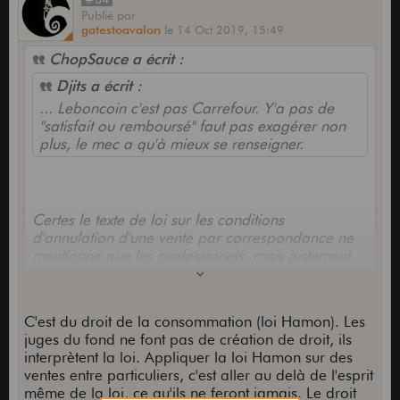
Publié
par
gatestoavalon
le
14 Oct 2019,
15:49
ChopSauce a écrit :
Djits a écrit :
... Leboncoin c'est pas Carrefour. Y'a pas de
"satisfait ou remboursé" faut pas exagérer non
plus, le mec a qu'à mieux se renseigner.
Certes le texte de loi sur les conditions
d'annulation d'une vente par correspondance ne
mentionne que les professionels, mais justement
c'est une incitation pour les magistrats à appliquer
les mêmes conditions aux particuliers. Pas une
obligation certes, mais un peu l'opposé de ce que
C'est du droit de la consommation (loi Hamon). Les
tu écris, tout de même.
juges du fond ne font pas de création de droit, ils
interprètent la loi. Appliquer la loi Hamon sur des
ventes entre particuliers, c'est aller au delà de l'esprit
même de la loi, ce qu'ils ne feront jamais. Le droit