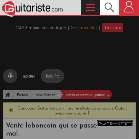
2422 musiciens en ligne |
Se connecter
|
S'inscrire
Marques
Topics Pro
Ampli et préampli guitare
Forums
Amplification
Concours Guitariste.com : Les résultats du concours Gator,
🎁
avez-vous gagné ?
Vente leboncoin qui se passe
mal.