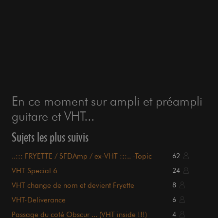
En ce moment sur ampli et préampli
guitare et VHT...
Sujets les plus suivis
..::: FRYETTE / SFDAmp / ex-VHT :::.. -Topic
62
général-
VHT Special 6
24
VHT change de nom et devient Fryette
8
Amplification
VHT-Deliverance
6
Passage du coté Obscur ... (VHT inside !!!)
4