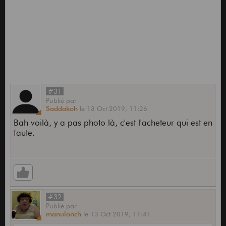
#31
Publié
par
Saddakoh
le
13 Oct 2019,
11:26
Bah voilà, y a pas photo là, c'est l'acheteur qui est en
faute.
#32
Publié
par
manulonch
le
13 Oct 2019,
11:41