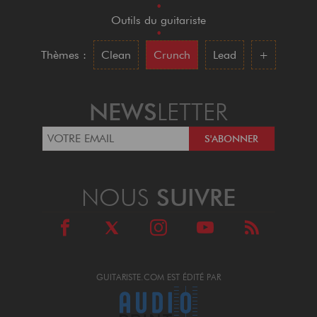
•
Outils du guitariste
•
Thèmes :
Clean
Crunch
Lead
+
NEWS
LETTER
NOUS
SUIVRE
GUITARISTE.COM EST ÉDITÉ PAR