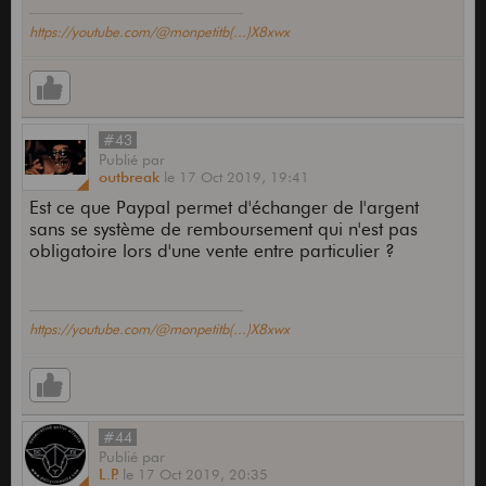
https://youtube.com/@monpetitb(...)X8xwx
#43
Publié
par
outbreak
le
17 Oct 2019,
19:41
Est ce que Paypal permet d'échanger de l'argent
sans se système de remboursement qui n'est pas
obligatoire lors d'une vente entre particulier ?
https://youtube.com/@monpetitb(...)X8xwx
#44
Publié
par
L.P.
le
17 Oct 2019,
20:35