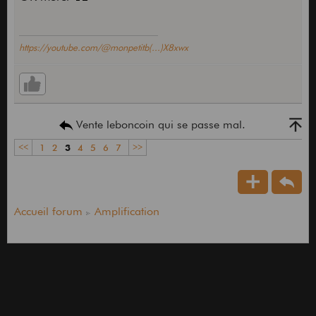
https://youtube.com/@monpetitb(...)X8xwx
Vente leboncoin qui se passe mal.
<<
1
2
3
4
5
6
7
>>
Accueil forum
Amplification