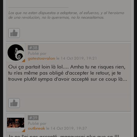
Los que no estan dispuestos a adaptarse, al esfuerzo, y al heroismo
de una revolucíon, no lo queremos, no lo necessitamos.
#38
Publié
par
gatestoavalon
le
14 Oct 2019,
19:21
Oui ça partait loin là lol.... Amha tu ne risques rien,
tu n'es même pas obligé d'accepter le retour, je te
trouve plutôt sympa d'avoir accepté sur ce coup là...
#39
Publié
par
outbreak
le
14 Oct 2019,
19:37
Je ne l'ai pas accepté, manquerai plus que ça !!!