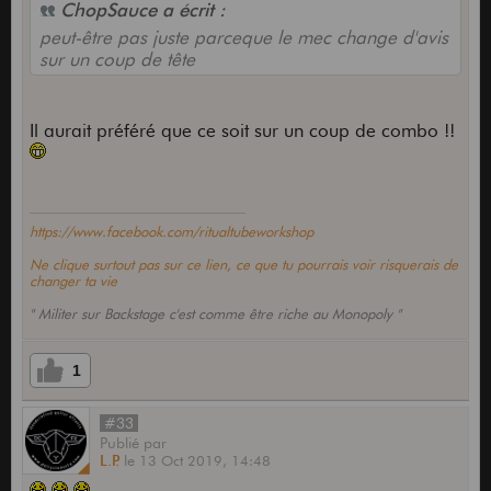
ChopSauce a écrit :
peut-être pas juste parceque le mec change d'avis
sur un coup de tête
Il aurait préféré que ce soit sur un coup de combo !!
https://www.facebook.com/ritualtubeworkshop
Ne clique surtout pas sur ce lien, ce que tu pourrais voir risquerais de
changer ta vie
" Militer sur Backstage c'est comme être riche au Monopoly "
1
#33
Publié
par
L.P.
le
13 Oct 2019,
14:48