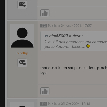
#3
Publié
le
24 Août 2004,
17:57
nini68000 a écrit :
Y a -t-il des personnes qui connai
perso j'adore...bises....
bindhy
moi aussi tu en sai plus sur leur proc
bye
#4
Publié
le
05 Oct 2004,
12:46