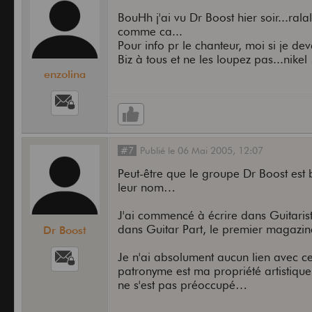
BouHh j'ai vu Dr Boost hier soir...rala
comme ca...
Pour info pr le chanteur, moi si je d
Biz à tous et ne les loupez pas...nikel 
enzolina
#7
Publié
le
06 Mai 2005,
12:07
Peut-être que le groupe Dr Boost est 
leur nom…
J'ai commencé à écrire dans Guitaris
dans Guitar Part, le premier magazin
Dr Boost
Je n'ai absolument aucun lien avec c
patronyme est ma propriété artistique
ne s'est pas préoccupé…