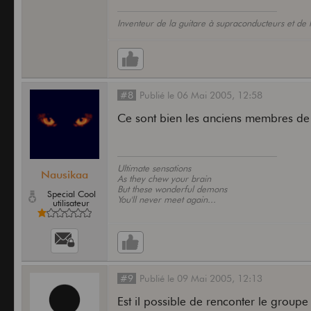
Inventeur de la guitare à supraconducteurs et de 
#8
Publié
le
06 Mai 2005,
12:58
Ce sont bien les anciens membres de
Ultimate sensations
Nausikaa
As they chew your brain
But these wonderful demons
Special Cool
You'll never meet again...
utilisateur
#9
Publié
le
09 Mai 2005,
12:13
Est il possible de renconter le groupe