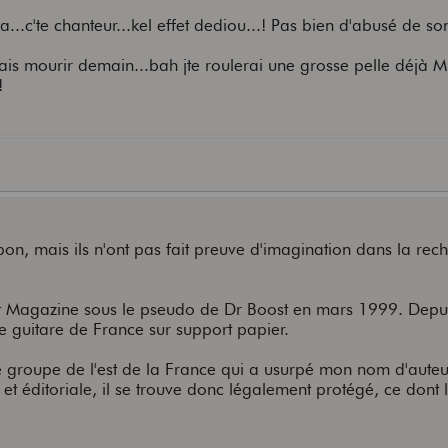
la...c'te chanteur...kel effet dediou...! Pas bien d'abusé de 
evais mourir demain...bah jte roulerai une grosse pelle déjà 
!
bon, mais ils n'ont pas fait preuve d'imagination dans la rec
t Magazine sous le pseudo de Dr Boost en mars 1999. Depuis
e guitare de France sur support papier.
e groupe de l'est de la France qui a usurpé mon nom d'auteu
 et éditoriale, il se trouve donc légalement protégé, ce dont