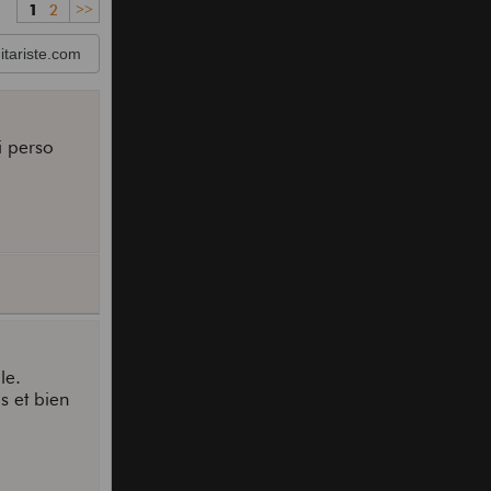
1
2
>>
tariste.com
i perso
le.
s et bien