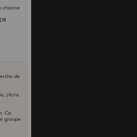
son charme
MDR
herche de
, j'écris
r. Ce
 le groupe