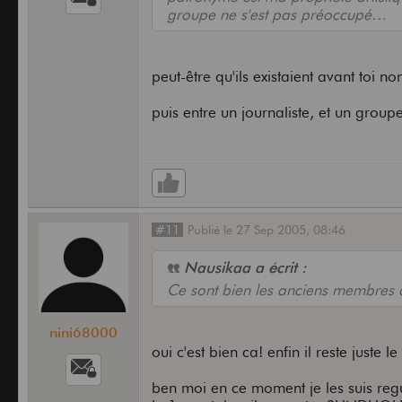
groupe ne s'est pas préoccupé…
peut-être qu'ils existaient avant toi no
puis entre un journaliste, et un grou
#11
Publié
le
27 Sep 2005,
08:46
Nausikaa a écrit :
Ce sont bien les anciens membres
nini68000
oui c'est bien ca! enfin il reste juste
ben moi en ce moment je les suis regu