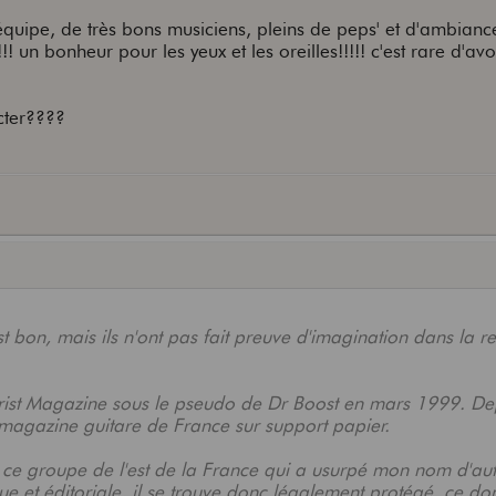
quipe, de très bons musiciens, pleins de peps' et d'ambiance
!!! un bonheur pour les yeux et les oreilles!!!!! c'est rare d'av
cter????
t bon, mais ils n'ont pas fait preuve d'imagination dans la r
rist Magazine sous le pseudo de Dr Boost en mars 1999. De
r magazine guitare de France sur support papier.
 ce groupe de l'est de la France qui a usurpé mon nom d'aut
ue et éditoriale, il se trouve donc légalement protégé, ce don