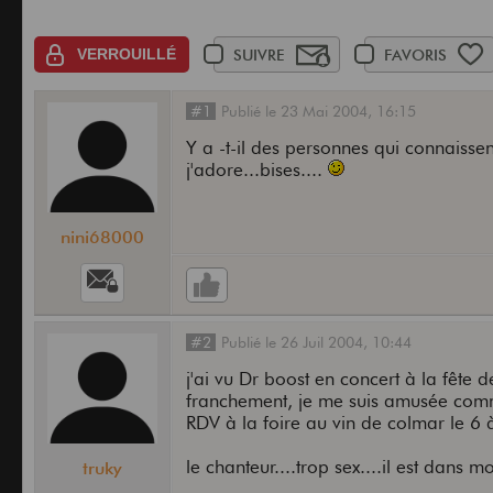
VERROUILLÉ
SUIVRE
FAVORIS
#1
Publié
le
23 Mai 2004,
16:15
Y a -t-il des personnes qui connaiss
j'adore...bises....
nini68000
#2
Publié
le
26 Juil 2004,
10:44
j'ai vu Dr boost en concert à la fête d
franchement, je me suis amusée comme
RDV à la foire au vin de colmar le 6
le chanteur....trop sex....il est dans 
truky