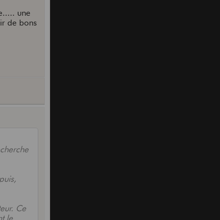
..... une
oir de bons
echerche
puis,
eur. Ce
t le