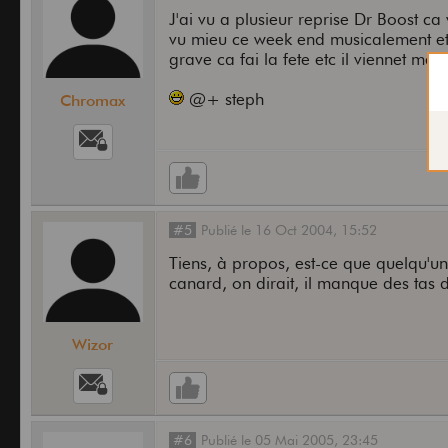
J'ai vu a plusieur reprise Dr Boost ca
vu mieu ce week end musicalement et
grave ca fai la fete etc il viennet me
@+ steph
Chromax
#5
Publié
le
16 Oct 2004,
15:52
Tiens, à propos, est-ce que quelqu'un 
canard, on dirait, il manque des tas 
Wizor
#6
Publié
le
05 Mai 2005,
23:45