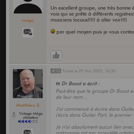
Un excellent groupe, une très bonne é
voix qui se prête à différents registres
musiciens locaux!!!!! à aller voir!!!!
veiga
par quel moyen puis je vous conta
#10
Publié
le
09 Mai 2005,
16:30
Dr Boost a écrit :
Peut-être que le groupe Dr Boost es
de leur nom…
Matthieu S
J'ai commencé à écrire dans Guita
Vintage Méga
j'écris dans Guitar Part, le premie
utilisateur
Je n'ai absolument aucun lien avec
patronyme est ma propriété artistiq