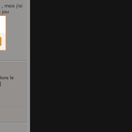
, mais j'ai
 jou
dans le
]