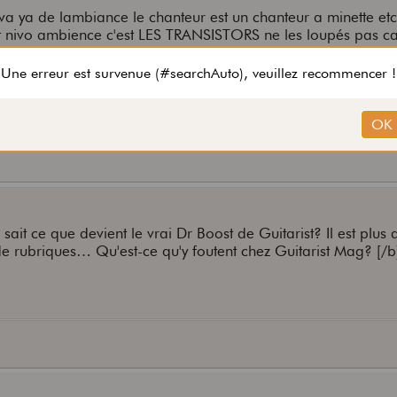
 va ya de lambiance le chanteur est un chanteur a minette etc 
 nivo ambience c'est LES TRANSISTORS ne les loupés pas ca
me deguisé sur scene sur la fin de la balle quoi
sait ce que devient le vrai Dr Boost de Guitarist? Il est plus 
de rubriques… Qu'est-ce qu'y foutent chez Guitarist Mag? [/b