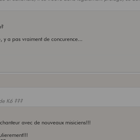
n?
pe, y a pas vraiment de concurence...
 de K6 ???
 le chanteur avec de nouveaux misiciens!!!
lierement!!!