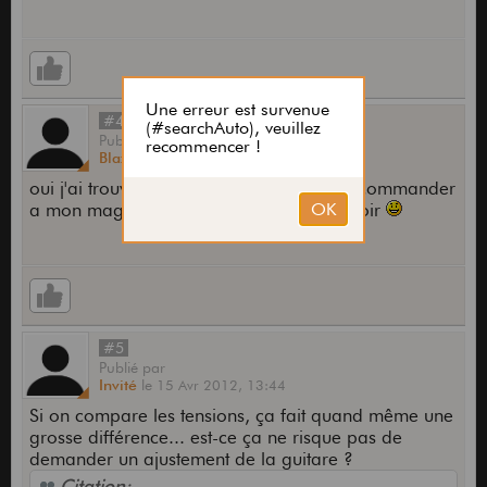
#4
Publié
par
Blazman
le
15 Avr 2012,
13:10
oui j'ai trouver ca baleze ^^ je vais en commander
a mon magasin de musique histoire de voir
#5
Publié
par
Invité
le
15 Avr 2012,
13:44
Si on compare les tensions, ça fait quand même une
grosse différence... est-ce ça ne risque pas de
demander un ajustement de la guitare ?
Citation: