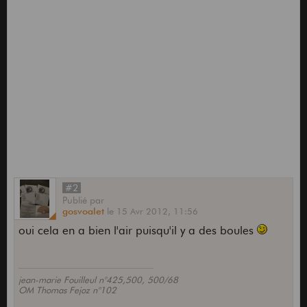
#2
Publié
par
gosvoalet
le
15 Avr 2012,
11:56
oui cela en a bien l'air puisqu'il y a des boules
jean-marie Fouilleul n°425,500, 500/68
OM Thomas Fejoz n°102