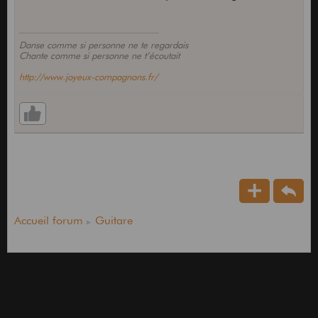
Danse comme si personne ne te regardais
Chante comme si personne ne t’écoutait
http://www.joyeux-compagnons.fr/
Accueil forum
Guitare