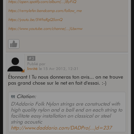
https://open.spotify.com/album(...)8yFiQ
https://remylefer.bandcamp.com/follow_me
https://youtu.be/5WhsRgQSonQ
https://www.youtube.com/channe(...)Usxmw
#3
Publié
par
Invité
le
15 Avr 2012,
12:31
Étonnant ! Tu nous donneras ton avis... on ne trouve
pas grand chose sur le net en fait d'essai. :-)
Citation:
D'Addario Folk Nylon strings are constructed with
high quality nylon and a ball end on each string to
facilitate easy installation on classical or steel
string acoustic
http://www.daddario.com/DADPro(...)d=237