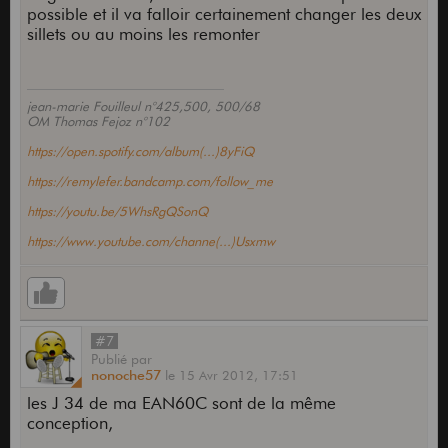
possible et il va falloir certainement changer les deux
PB032 D 0.0320 0.8128 30.500 13.830
sillets ou au moins les remonter
PB042 A 0.0420 1.0668 29.900 13.560
PB053 E 0.0530 1.3462 26.000 11.790
jean-marie Fouilleul n°425,500, 500/68
OM Thomas Fejoz n°102
https://open.spotify.com/album(...)8yFiQ
https://remylefer.bandcamp.com/follow_me
https://youtu.be/5WhsRgQSonQ
https://www.youtube.com/channe(...)Usxmw
#7
Publié
par
nonoche57
le
15 Avr 2012,
17:51
les J 34 de ma EAN60C sont de la même
conception,