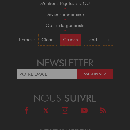
Mentions légales / CGU
•
Devenir annonceur
•
Outils du guitariste
•
Thèmes :
Clean
Crunch
Lead
+
NEWS
LETTER
NOUS
SUIVRE