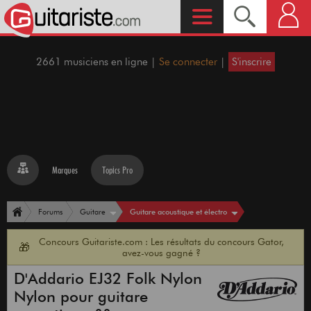
2661 musiciens en ligne |
Se connecter
|
S'inscrire
Marques
Topics Pro
Guitare acoustique et électro
Forums
Guitare
Concours Guitariste.com : Les résultats du concours Gator,
🎁
avez-vous gagné ?
D'Addario EJ32 Folk Nylon
Nylon pour guitare