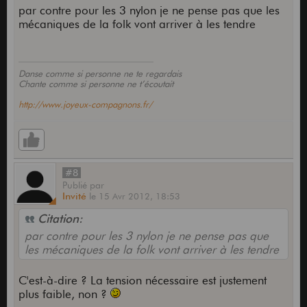
par contre pour les 3 nylon je ne pense pas que les
mécaniques de la folk vont arriver à les tendre
Danse comme si personne ne te regardais
Chante comme si personne ne t’écoutait
http://www.joyeux-compagnons.fr/
#8
Publié
par
Invité
le
15 Avr 2012,
18:53
Citation:
par contre pour les 3 nylon je ne pense pas que
les mécaniques de la folk vont arriver à les tendre
C'est-à-dire ? La tension nécessaire est justement
plus faible, non ?