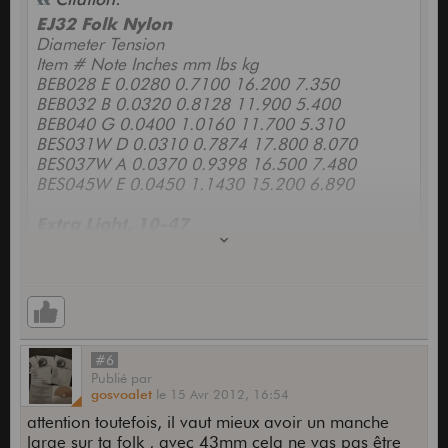
EJ32 Folk Nylon
Diameter Tension
Item # Note Inches mm lbs kg
BEB028 E 0.0280 0.7100 16.200 7.350
BEB032 B 0.0320 0.8128 11.900 5.400
BEB040 G 0.0400 1.0160 11.700 5.310
BES031W D 0.0310 0.7874 17.800 8.070
BES037W A 0.0370 0.9398 16.500 7.480
BES045W E 0.0450 1.1430 15.200 6.890
Extra Light, 10-47
PL010 E 0.0100 0.2500 16.200 7.350
PL014 B 0.0140 0.3600 17.800 8.070
PB023 G 0.0230 0.5842 27.900 12.650
PB030 D 0.0300 0.7620 27.100 12.290
PB039 A 0.0390 0.9906 25.400 11.520
PB047 E 0.0470 1.1938 20.700 9.390
#6
Publié
par
EJ16 Phosphor Bronze, Light, 12-53
gosvoalet
le
15 Avr 2012,
16:54
PL012 E 0.0120 0.3000 23.300 10.570
attention toutefois, il vaut mieux avoir un manche
PL016 B 0.0160 0.4060 23.300 10.570
large sur ta folk , avec 43mm cela ne vas pas être
PB024 G 0.0240 0.6096 30.200 13.700