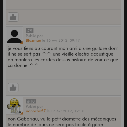
#9
Publié
par
Blazman
le
16 Avr 2012,
09:47
je vous tiens au courant mon ami a une guitare dont
il ne se sert pas ^^ une vieille electro acoustique
on montera les cordes dessus histoire de voir ce que
ca donne ^^
#10
Publié
par
nonoche57
le
17 Avr 2012,
12:18
non Gaboriau, vu le petit diamètre des mécaniques
le nombre de tours ne sera pas facile à gérer