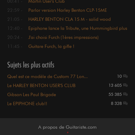
00:41 -
Martin User's Club
22:59 -
Parlor version Harley Benton CLP-15ME
SolidWood
21:05 -
HARLEY BENTON CLA 15 M - solid wood
12:40 -
Epiphone lance la Tribute, une Hummingbird plus
accessible
20:24 -
J'ai choisi Furch (1ères impressions)
11:45 -
Guitare Furch, la gifle !
Sujets les plus actifs
Quel est ce modèle de Custom 77 Lon...
10
Le HARLEY BENTON USER'S CLUB
13 605
Gibson Les Paul Brigade
55 385
Le EPIPHONE club!!
8 328
A propos de Guitariste.com
•