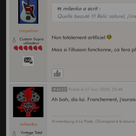
milenko a écrit :
Quelle beauté !!! Relic naturel, j'i
crepetou
Non totalement artificiel
Custom Supra
utilisateur
Mais si l'illusion fonctionne, ca fera pl
#4652
Publié
le
27 Juin 2024,
23:48
Ah bah, dis-lui. Franchement, j'aurais 
Kronenbourg à La Poste, Chronopost à la bourre 
milenko
Vintage Total