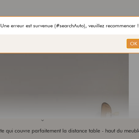
tte qui couvre parfaitement la distance table - haut du meub