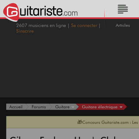
Articles
2607 musiciens en ligne |
Se connecter
|
S'inscrire
Guitare électrique
Accueil
Forums
Guitare
🎁
Concours Guitariste.com : Les