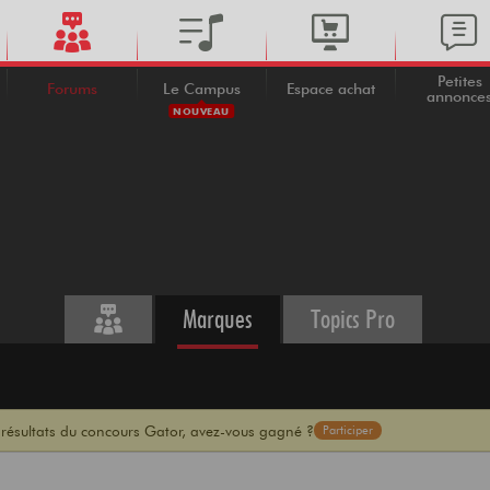
Petites
Forums
Le Campus
Espace achat
annonce
NOUVEAU
Marques
Topics Pro
 résultats du concours Gator, avez-vous gagné ?
Participer