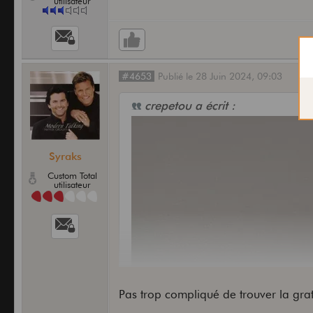
utilisateur
#4653
Publié
le
28 Juin 2024,
09:03
crepetou a écrit :
Syraks
Custom Total
utilisateur
Pas trop compliqué de trouver la gra