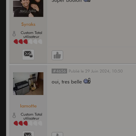
Syraks
Custom Total
utilisateur
#4656
Publié
le
29 Juin 2024,
10:50
oui, tres belle
lamotte
Custom Total
utilisateur