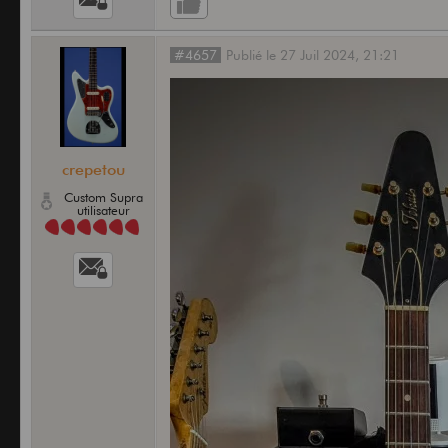
back
#4657
Publié
le
27 Juil 2024,
21:21
crepetou
Custom Supra
utilisateur