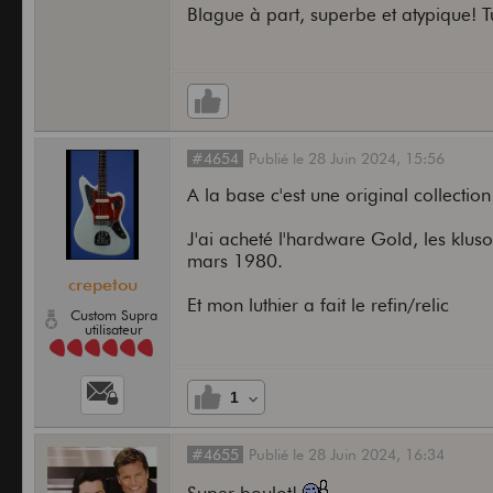
Blague à part, superbe et atypique! T
#4654
Publié
le
28 Juin 2024,
15:56
A la base c'est une original collecti
J'ai acheté l'hardware Gold, les klu
mars 1980.
crepetou
Et mon luthier a fait le refin/relic
Custom Supra
utilisateur
1
#4655
Publié
le
28 Juin 2024,
16:34
Super boulot!