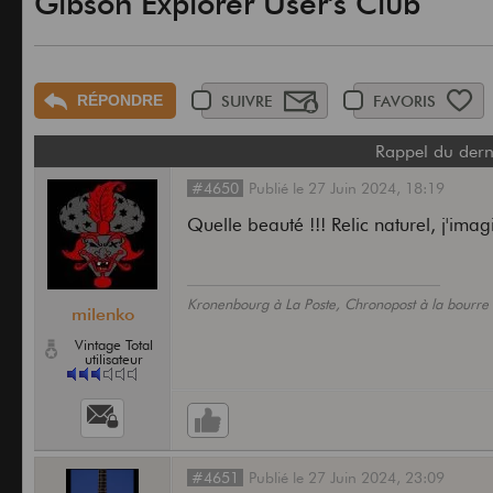
Gibson Explorer User's Club
RÉPONDRE
SUIVRE
FAVORIS
Rappel du dern
#4650
Publié
le
27 Juin 2024,
18:19
Quelle beauté !!! Relic naturel, j'imag
Kronenbourg à La Poste, Chronopost à la bourre 
milenko
Vintage Total
utilisateur
#4651
Publié
le
27 Juin 2024,
23:09