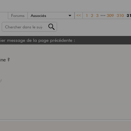
Forums
Associés
<<
1
2
3
•••
309
310
3
ier message de la page précédente :
ine ?
!