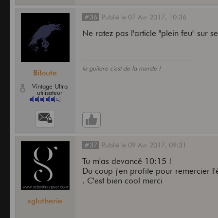
#36
Publié
le
07 Avr 2017,
10:36
Ne ratez pas l'article "plein feu" sur 
la guitare c'est de la merde !
Biloute
Vintage Ultra
utilisateur
#37
Publié
le
09 Avr 2017,
09:31
Tu m'as devancé 10:15 !
Du coup j'en profite pour remercier l
. C'est bien cool merci
sglutherie