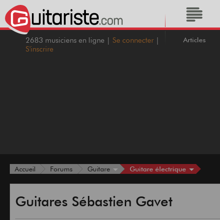
Articles
2683 musiciens en ligne |
Se connecter
|
S'inscrire
Guitare électrique
Accueil
Forums
Guitare
Guitares Sébastien Gavet