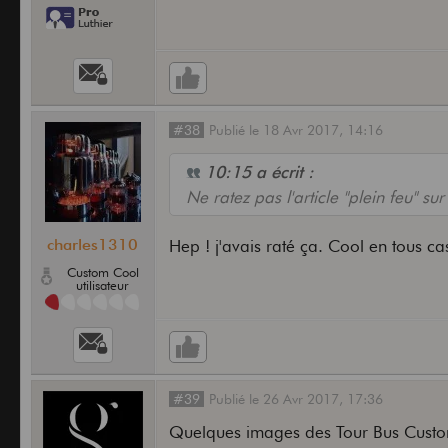
#38
Publié
le
18 Avr 2017,
14:16
10:15 a écrit :
Ne ratez pas l'article "plein feu" su
charles1310
Hep ! j'avais raté ça. Cool en tous ca
Custom Cool
utilisateur
#39
Publié
le
26 Avr 2017,
17:36
Quelques images des Tour Bus Custom 