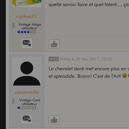
quelle savoir-faire et quel talent.... 
caribou71
Vintage Méga
utilisateur
#32
Publié
le
30 Mar 2017,
22:25
Le chevalet doré met encore plus en v
et splendide. Bravo! C'est de l'Art!
casseoreille
Vintage Cool
utilisateur