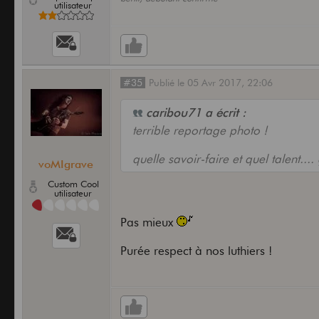
utilisateur
#35
Publié
le
05 Avr 2017,
22:06
caribou71 a écrit :
terrible reportage photo !
quelle savoir-faire et quel talent...
voMIgrave
Custom Cool
utilisateur
Pas mieux
Purée respect à nos luthiers !