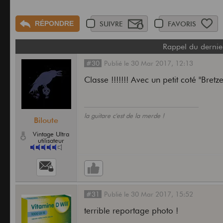
RÉPONDRE
SUIVRE
FAVORIS
Rappel du dernie
#30
Publié
le
30 Mar 2017,
12:13
Classe !!!!!!! Avec un petit coté "Br
la guitare c'est de la merde !
Biloute
Vintage Ultra
utilisateur
#31
Publié
le
30 Mar 2017,
15:52
terrible reportage photo !