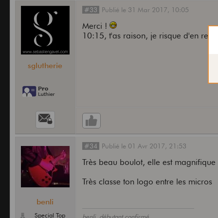
#33
Publié
le
31 Mar 2017,
10:05
Merci !
10:15, t'as raison, je risque d'en ret
sglutherie
#34
Publié
le
01 Avr 2017,
21:53
Très beau boulot, elle est magnifique 
Très classe ton logo entre les micros
benli
Special Top
benli, débutant confirmé