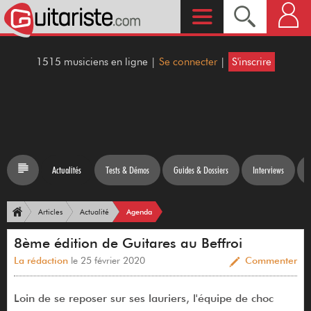
1515 musiciens en ligne |
Se connecter
|
S'inscrire
Actualités
Tests & Démos
Guides & Dossiers
Interviews
Agenda
Articles
Actualité
8ème édition de Guitares au Beffroi
La rédaction
le 25 février 2020
Commenter
Loin de se reposer sur ses lauriers, l'équipe de choc