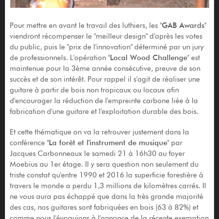
Pour mettre en avant le travail des luthiers, les "
GAB Awards
"
viendront récompenser le "meilleur design" d'après les votes
du public, puis le "prix de l'innovation" déterminé par un jury
de professionnels. L'opération "
Local Wood Challenge
" est
maintenue pour la 3ème année consécutive, preuve de son
succès et de son intérêt. Pour rappel il s'agit de réaliser une
guitare à partir de bois non tropicaux ou locaux afin
d'encourager la réduction de l'empreinte carbone liée à la
fabrication d'une guitare et l'exploitation durable des bois.
Et cette thématique on va la retrouver justement dans la
conférence "
La forêt et l'instrument de musique
" par
Jacques Carbonneaux le samedi 21 à 16h30 au foyer
Moebius au 1er étage. Il y sera question non seulement du
triste constat qu'entre 1990 et 2016 la superficie forestière à
travers le monde a perdu 1,3 millions de kilomètres carrés. Il
ne vous aura pas échappé que dans la très grande majorité
des cas, nos guitares sont fabriquées en bois (63 à 82%) et
comme nous l'évoquions à l'annonce de la récente exemption