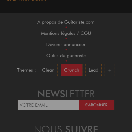
A propos de Guitariste.com
•
Mentions légales / CGU
•
Devenir annonceur
•
Outils du guitariste
•
Thèmes :
Clean
Crunch
Lead
+
NEWS
LETTER
NOUS
SUIVRE