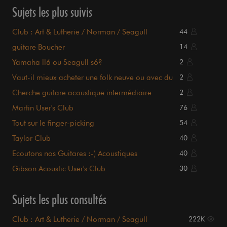
Sujets les plus suivis
Club : Art & Lutherie / Norman / Seagull
44
guitare Boucher
14
Yamaha ll6 ou Seagull s6?
2
Vaut-il mieux acheter une folk neuve ou avec du
2
vécu ?
Cherche guitare acoustique intermédiaire
2
(seagull s6?)
Martin User's Club
76
Tout sur le finger-picking
54
Taylor Club
40
Ecoutons nos Guitares :-) Acoustiques
40
Gibson Acoustic User's Club
30
Sujets les plus consultés
Club : Art & Lutherie / Norman / Seagull
222K