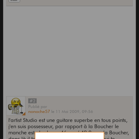
#2
Publié
par
nonoche57
le
11 Mai 2009,
09:56
l'artist Studio est une guitare superbe en tous points,
j'en suis possesseur, par rapport à la Boucher le
manche est plus large 46mm / 42.8 mm la Boucher,
donc là il te faudra essayer pour voir ce qui te