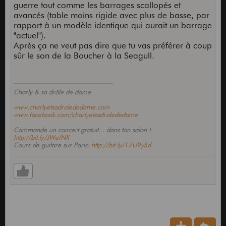
guerre tout comme les barrages scallopés et
avancés (table moins rigide avec plus de basse, par
rapport à un modèle identique qui aurait un barrage
"actuel").
Après ça ne veut pas dire que tu vas préférer à coup
sûr le son de la Boucher à la Seagull.
Charly & sa drôle de dame
www.charlyetsadrolededame.com
www.facebook.com/charlyetsadrolededame
Commande un concert gratuit... dans ton salon !
http://bit.ly/JWefNX
Cours de guitare sur Paris:
http://bit.ly/17U9ySd