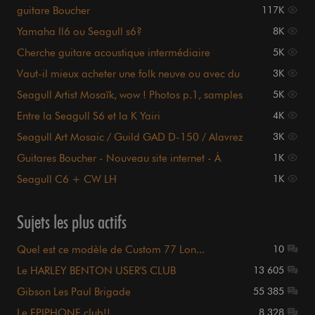
guitare Boucher
117K
Yamaha ll6 ou Seagull s6?
8K
Cherche guitare acoustique intermédiaire
5K
(seagull s6?)
Vaut-il mieux acheter une folk neuve ou avec du
3K
vécu ?
Seagull Artist Mosaïk, wow ! Photos p.1, samples
5K
p.2 !
Entre la Seagull S6 et la K Yairi
4K
Seagull Art Mosaic / Guild GAD D-150 / Alavrez
3K
PD80
Guitares Boucher - Nouveau site internet - À
1K
voir!!!
Seagull C6 + CW LH
1K
Sujets les plus actifs
Quel est ce modèle de Custom 77 Lon...
10
Le HARLEY BENTON USER'S CLUB
13 605
Gibson Les Paul Brigade
55 385
Le EPIPHONE club!!
8 328