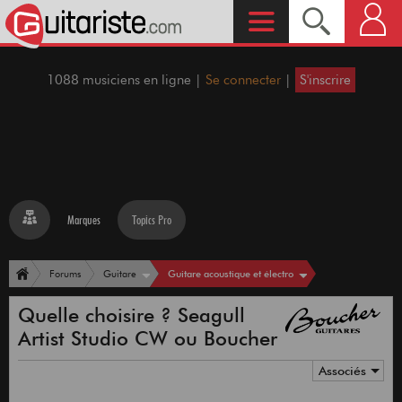
1088 musiciens en ligne |
Se connecter
|
S'inscrire
Marques
Topics Pro
Guitare acoustique et électro
Forums
Guitare
Quelle choisire ? Seagull
Artist Studio CW ou Boucher
Associés