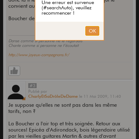
convient au mieux
Boucher devrait être un cran au dessus !!
Danse comme si personne ne te regardais
Chante comme si personne ne t’écoutait
http://www.joyeux-compagnons.fr/
#3
Publié
par
CharlyEtSaDrôleDeDame
le
11 Mai 2009,
11:40
Je suppose qu'elles ne sont pas dans les même
tarifs, non ?
La Boucher a l'air top et très soignée. Retour aux
sources! Epicéa d'Adirondack, bois légendaire utilisé
par les vieilles guitares Martin & autres d'avant