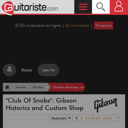
3765 musiciens en ligne |
Se connecter
|
S'inscrire
Marques
Topics Pro
Guitare électrique
Forums
Guitare
"Club Of Snobs": Gibson
Historics and Custom Shop
Associés
1
2
•••
3142
3143
>>