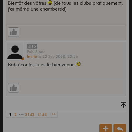
Bientôt des vôtres
(de tous les clubs pratiquement,
j'ai même une chambered)
#15
Publié
par
Invité
le
22 Sep 2008,
22:56
Bah écoute, tu es le bienvenue
1
2
•••
3142
3143
>>