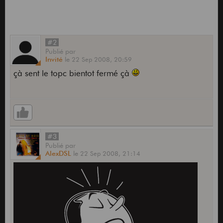
#2
Publié
par
Invité
le
22 Sep 2008,
20:59
çà sent le topc bientot fermé çà
#3
Publié
par
AlexDSL
le
22 Sep 2008,
21:14