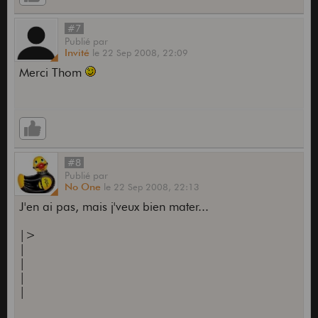
#7
Publié
par
Invité
le
22 Sep 2008,
22:09
Merci Thom
#8
Publié
par
No One
le
22 Sep 2008,
22:13
J'en ai pas, mais j'veux bien mater...
|>
|
|
|
|