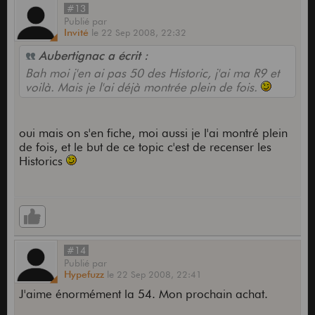
#13
Publié
par
Invité
le
22 Sep 2008,
22:32
Aubertignac a écrit :
Bah moi j'en ai pas 50 des Historic, j'ai ma R9 et
voilà. Mais je l'ai déjà montrée plein de fois.
oui mais on s'en fiche, moi aussi je l'ai montré plein
de fois, et le but de ce topic c'est de recenser les
Historics
#14
Publié
par
Hypefuzz
le
22 Sep 2008,
22:41
J'aime énormément la 54. Mon prochain achat.