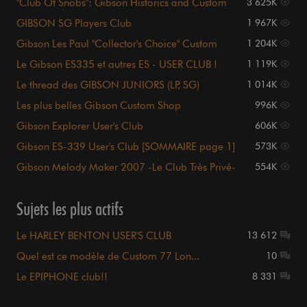
"Club Of Snobs": Gibson Historics and Custom
3 625K
Shop
GIBSON SG Players Club
1 967K
Gibson Les Paul "Collector's Choice" Custom
1 204K
Shop
Le Gibson ES335 et autres ES - USER CLUB !
1 119K
Le thread des GIBSON JUNIORS (LP, SG)
1 014K
Les plus belles Gibson Custom Shop
996K
Gibson Explorer User's Club
606K
Gibson ES-339 User's Club [SOMMAIRE page 1]
573K
Gibson Melody Maker 2007 -Le Club Très Privé-
554K
Sujets les plus actifs
Le HARLEY BENTON USER'S CLUB
13 612
Quel est ce modèle de Custom 77 Lon...
10
Le EPIPHONE club!!
8 331