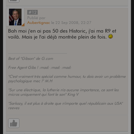
#12
Publié
par
Aubertignac
le
22 Sep 2008,
22:27
Bah moi j'en ai pas 50 des Historic, j'ai ma R9 et
voilà. Mais je l'ai déjà montrée plein de fois.
Best of "Gibson" de G.com
Free Agent Gibs ! :mad: :mad: :mad:
"C'est vraiment très spécial comme humour, tu dois avoir un problème
psychologique mec !" M.H
"Sur une électrique, la lutherie n'a aucune importance, ce sont les
micros uniquement qui font le son" King V
"Sarkozy, il est plus à droite que n'importe quel républicain aux USA"
reeves