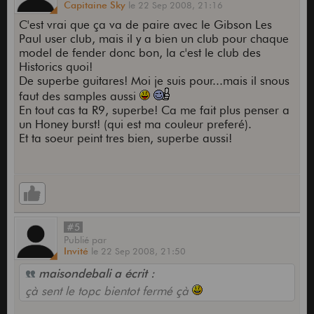
Capitaine Sky
le
22 Sep 2008,
21:16
C'est vrai que ça va de paire avec le Gibson Les
Paul user club, mais il y a bien un club pour chaque
model de fender donc bon, la c'est le club des
Historics quoi!
De superbe guitares! Moi je suis pour...mais il snous
faut des samples aussi
En tout cas ta R9, superbe! Ca me fait plus penser a
un Honey burst! (qui est ma couleur preferé).
Et ta soeur peint tres bien, superbe aussi!
#5
Publié
par
Invité
le
22 Sep 2008,
21:50
maisondebali a écrit :
çà sent le topc bientot fermé çà