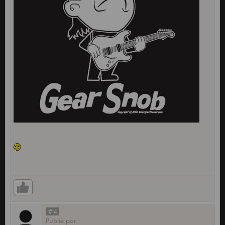
#4
Publié
par