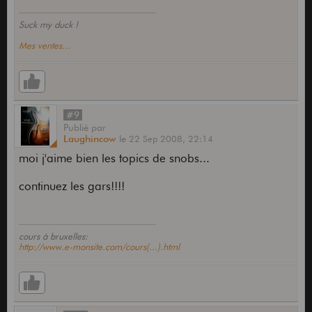
Suck my duck !
Mes ventes...
#9
Publié
par
Laughincow
le
22 Sep 2008,
22:14
moi j'aime bien les topics de snobs...
continuez les gars!!!!
cours à bruxelles:
http://www.e-monsite.com/cours(...).html