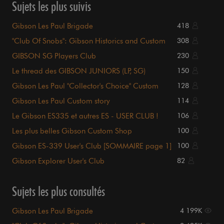
Sujets les plus suivis
Gibson Les Paul Brigade
418
"Club Of Snobs": Gibson Historics and Custom
308
Shop
GIBSON SG Players Club
230
Le thread des GIBSON JUNIORS (LP, SG)
150
Gibson Les Paul "Collector's Choice" Custom
128
Shop
Gibson Les Paul Custom story
114
Le Gibson ES335 et autres ES - USER CLUB !
106
Les plus belles Gibson Custom Shop
100
Gibson ES-339 User's Club [SOMMAIRE page 1]
100
Gibson Explorer User's Club
82
Sujets les plus consultés
Gibson Les Paul Brigade
4 199K