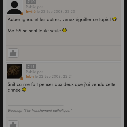
#10
Publié
par
Invité
le
22 Sep 2008,
22:20
Aubertignac et les autres, venez égailler ce topic!
Ma 59 se sent toute seule
#11
Publié
par
fabh
le
22 Sep 2008,
22:21
Snif ca me fait penser aux deux que j'ai vendu cette
année
Biosmog: "T'es franchement pathétique."