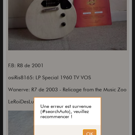
F.B: R8 de 2001
osiRis8165: LP Special 1960 TV VOS
Wanerve: R7 de 2003 - Relicage from the Music Zoo
LeRoiDesLutins: LP Custom 57 Ri :