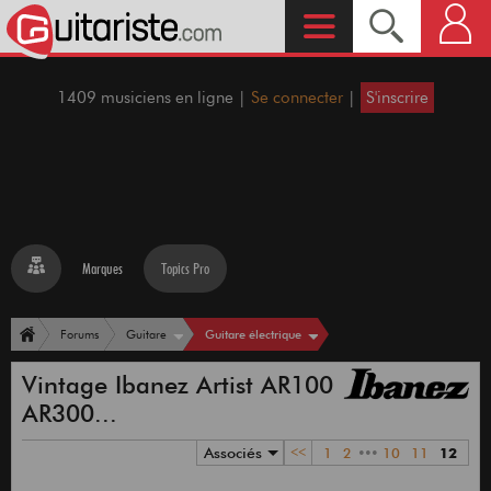
1409 musiciens en ligne |
Se connecter
|
S'inscrire
Marques
Topics Pro
Guitare électrique
Forums
Guitare
Vintage Ibanez Artist AR100
AR300...
Associés
<<
1
2
•••
10
11
12