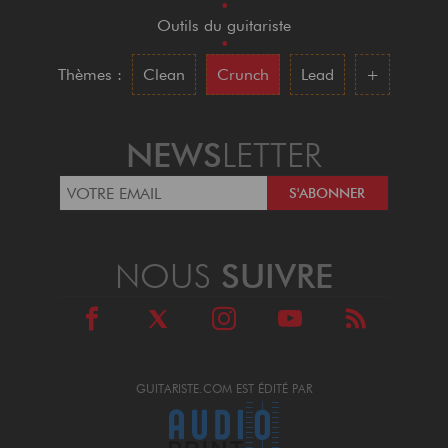
•
Outils du guitariste
•
Thèmes :
Clean
Crunch
Lead
+
NEWS
LETTER
NOUS
SUIVRE
GUITARISTE.COM EST ÉDITÉ PAR