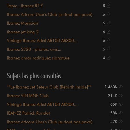
Topic : Ibanez RT ?
8
Ibanez Artcore User's Club (surtout pas privé).
6
Ibanez Musician
6
ibanez jet king 2
6
Vintage Ibanez Artist AR100 AR300...
6
Ibanez S320 : photos, avis...
6
Ibanez omar rodriguez signature
4
Sujets les plus consultés
**Le Ibanez Jet Seteur Club [Rebirth Inside]**
1 460K
Ibanez VINTAGE Club
211K
Vintage Ibanez Artist AR100 AR300...
66K
IBANEZ Patrick Rondat
58K
Ibanez Artcore User's Club (surtout pas privé).
47K