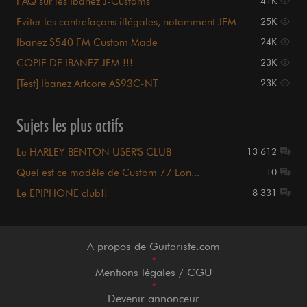
FAQ sur les Ibanez J-Customs
41K
Eviter les contrefaçons illégales, notamment JEM
25K
Ibanez S540 FM Custom Made
24K
COPIE DE IBANEZ JEM !!!
23K
[Test] Ibanez Artcore AS93C-NT
23K
Sujets les plus actifs
Le HARLEY BENTON USER'S CLUB
13 612
Quel est ce modèle de Custom 77 Lon...
10
Le EPIPHONE club!!
8 331
A propos de Guitariste.com
•
Mentions légales / CGU
•
Devenir annonceur