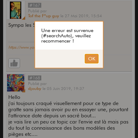
#167
Publié
par
Tof the F*up guy
le
27 Mai 2019,
15:54
Sympa les SG lawsuit!!
https://www.youtube.com/@ChrisXTophe
#168
Publié
par
djouby
le
05 Juin 2019,
19:37
Hello
j'ai toujours craqué visuellement pour ce type de
gratte sans jamais avoir pu en essayer une, pourtant
l'attirance date depuis un sacré bout...
je vais lire un peu ce topic car l'envie est là mais pas
du tout la connaissance des bons modèles des
pièges etc....