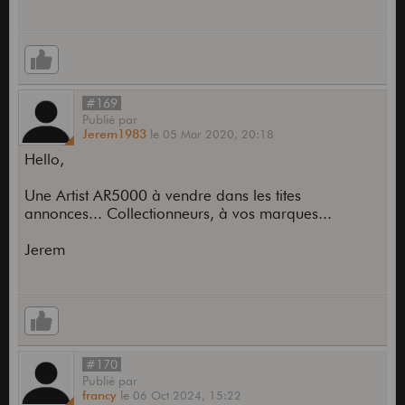
#169
Publié
par
Jerem1983
le
05 Mar 2020,
20:18
Hello,
Une Artist AR5000 à vendre dans les tites
annonces... Collectionneurs, à vos marques...
Jerem
#170
Publié
par
francy
le
06 Oct 2024,
15:22