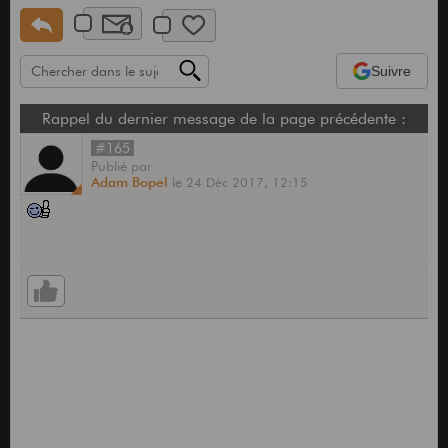
Suivre
Rappel du dernier message de la page précédente :
#165
Publié
par
Adam Bopel
le
24 Déc 2017,
12:15