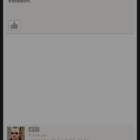
transition.
#31
Publié
par