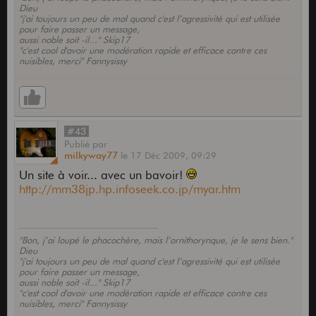
Dieu
"j'ai toujours un peu de mal quand c'est l’agressivité qui est utilisée
pour faire passer un message,
aussi noble soit -il..." Skip17
"c'est cool d'avoir une modération rapide et efficace contre ces
nuisibles, merci" Fannysissy
#43
Publié
par
milkyway77
le
17 Déc 2009,
09:29
Un site à voir... avec un bavoir!
http://mm38jp.hp.infoseek.co.jp/myar.htm
"Bon, j’ai loupé le phacochère, mais l’ornithorynque, je le sens bien."
Dieu
"j'ai toujours un peu de mal quand c'est l’agressivité qui est utilisée
pour faire passer un message,
aussi noble soit -il..." Skip17
"c'est cool d'avoir une modération rapide et efficace contre ces
nuisibles, merci" Fannysissy