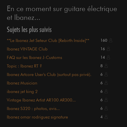
En ce moment sur guitare électrique
et Ibanez...
Sujets les plus suivis
**Le Ibanez Jet Seteur Club [Rebirth Inside]**
160
Ibanez VINTAGE Club
16
FAQ sur les Ibanez J-Customs
14
Topic : Ibanez RT ?
8
Ibanez Artcore User's Club (surtout pas privé).
6
Ibanez Musician
6
ibanez jet king 2
6
Vintage Ibanez Artist AR100 AR300...
6
Ibanez S320 : photos, avis...
6
Ibanez omar rodriguez signature
4