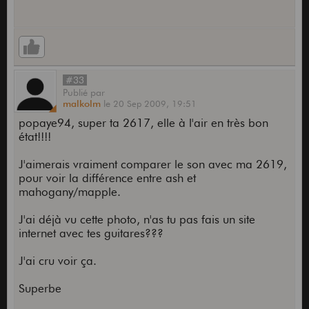
#33
Publié
par
malkolm
le
20 Sep 2009,
19:51
popaye94, super ta 2617, elle à l'air en très bon
état!!!!
J'aimerais vraiment comparer le son avec ma 2619,
pour voir la différence entre ash et
mahogany/mapple.
J'ai déjà vu cette photo, n'as tu pas fais un site
internet avec tes guitares???
J'ai cru voir ça.
Superbe