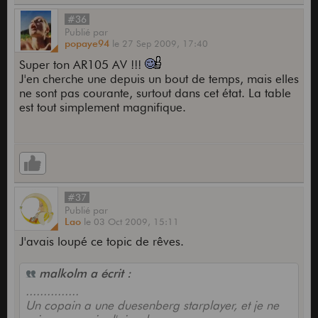
#36
Publié
par
popaye94
le
27 Sep 2009,
17:40
Super ton AR105 AV !!!
J'en cherche une depuis un bout de temps, mais elles
ne sont pas courante, surtout dans cet état. La table
est tout simplement magnifique.
#37
Publié
par
Lao
le
03 Oct 2009,
15:11
J'avais loupé ce topic de rêves.
malkolm a écrit :
...............
Un copain a une duesenberg starplayer, et je ne