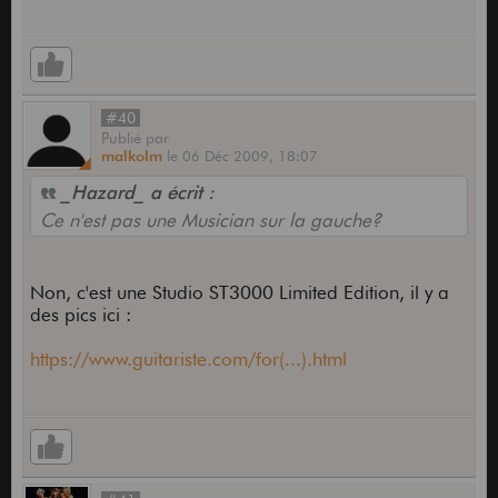
#40
Publié
par
malkolm
le
06 Déc 2009,
18:07
_Hazard_ a écrit :
Ce n'est pas une Musician sur la gauche?
Non, c'est une Studio ST3000 Limited Edition, il y a
des pics ici :
https://www.guitariste.com/for(...).html