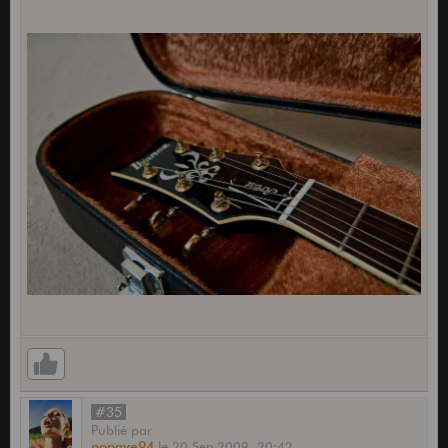
#35
Publié
par
popaye94
le
20 Sep 2009,
20:42