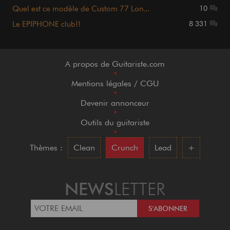
Quel est ce modèle de Custom 77 Lon...
10
Le EPIPHONE club!!
8 331
A propos de Guitariste.com
•
Mentions légales / CGU
•
Devenir annonceur
•
Outils du guitariste
•
Thèmes :
Clean
Crunch
Lead
+
NEWS
LETTER