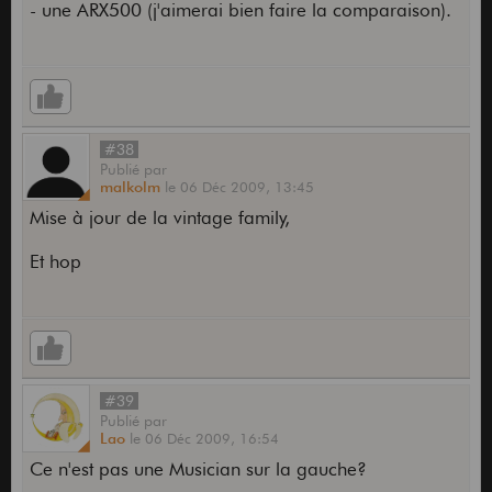
- une ARX500 (j'aimerai bien faire la comparaison).
#38
Publié
par
malkolm
le
06 Déc 2009,
13:45
Mise à jour de la vintage family,
Et hop
#39
Publié
par
Lao
le
06 Déc 2009,
16:54
Ce n'est pas une Musician sur la gauche?