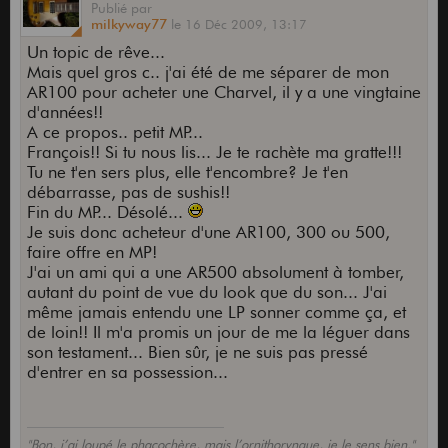
Publié
par
milkyway77
le
16 Déc 2009,
13:17
Un topic de rêve...
Mais quel gros c.. j'ai été de me séparer de mon
AR100 pour acheter une Charvel, il y a une vingtaine
d'années!!
A ce propos.. petit MP...
François!! Si tu nous lis... Je te rachète ma gratte!!!
Tu ne t'en sers plus, elle t'encombre? Je t'en
débarrasse, pas de sushis!!
Fin du MP... Désolé...
Je suis donc acheteur d'une AR100, 300 ou 500,
faire offre en MP!
J'ai un ami qui a une AR500 absolument à tomber,
autant du point de vue du look que du son... J'ai
même jamais entendu une LP sonner comme ça, et
de loin!! Il m'a promis un jour de me la léguer dans
son testament... Bien sûr, je ne suis pas pressé
d'entrer en sa possession...
"Bon, j’ai loupé le phacochère, mais l’ornithorynque, je le sens bien."