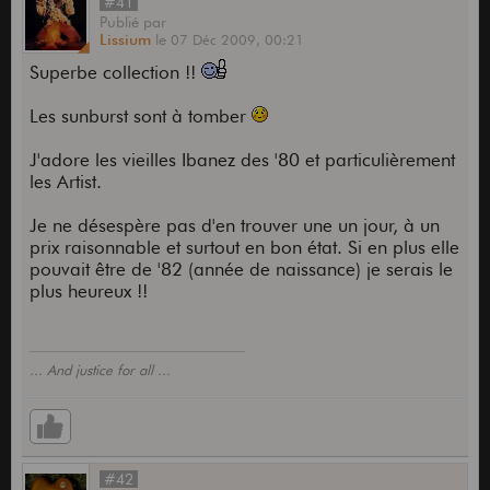
#41
Publié
par
Lissium
le
07 Déc 2009,
00:21
Superbe collection !!
Les sunburst sont à tomber
J'adore les vieilles Ibanez des '80 et particulièrement
les Artist.
Je ne désespère pas d'en trouver une un jour, à un
prix raisonnable et surtout en bon état. Si en plus elle
pouvait être de '82 (année de naissance) je serais le
plus heureux !!
... And justice for all ...
#42