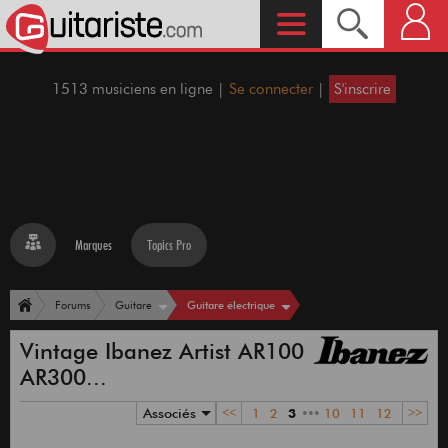
1513 musiciens en ligne |
Se connecter
|
S'inscrire
Marques
Topics Pro
Guitare électrique
Forums
Guitare
Vintage Ibanez Artist AR100
AR300...
Associés
<<
1
2
3
•••
10
11
12
>>