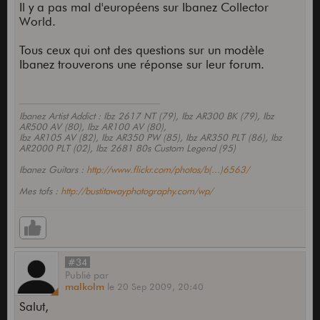
Il y a pas mal d'européens sur Ibanez Collector
World.
Tous ceux qui ont des questions sur un modèle
Ibanez trouverons une réponse sur leur forum.
Ibanez Artist Addict : Ibz 2617 NT (79), Ibz AR300 BK (79), Ibz
AR500 AV (80), Ibz AR100 AV (80),
Ibz AR105 AV (82), Ibz AR350 PW (85), Ibz AR350 PLT (86), Ibz
AR2000 PLT (02), Ibz 2681 80s Custom Legend (95)
Ibanez Guitars :
http://www.flickr.com/photos/b(...)6563/
Mes tofs :
http://bustitawayphotography.com/wp/
#34
Publié
par
malkolm
le
20 Sep 2009,
20:40
Salut,