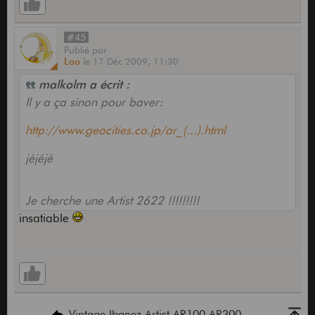
#45
Publié
par
Lao
le
17 Déc 2009,
11:30
malkolm a écrit :
Il y a ça sinon pour baver:
http://www.geocities.co.jp/ar_(...).html
jéjéjé
Je cherche une Artist 2622 !!!!!!!!!
insatiable
Vintage Ibanez Artist AR100 AR300...