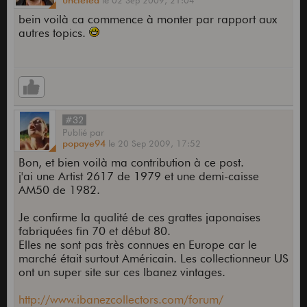
uncleted
le
02 Sep 2009,
21:04
bein voilà ca commence à monter par rapport aux
autres topics.
#32
Publié
par
popaye94
le
20 Sep 2009,
17:52
Bon, et bien voilà ma contribution à ce post.
j'ai une Artist 2617 de 1979 et une demi-caisse
AM50 de 1982.
Je confirme la qualité de ces grattes japonaises
fabriquées fin 70 et début 80.
Elles ne sont pas très connues en Europe car le
marché était surtout Américain. Les collectionneur US
ont un super site sur ces Ibanez vintages.
http://www.ibanezcollectors.com/forum/