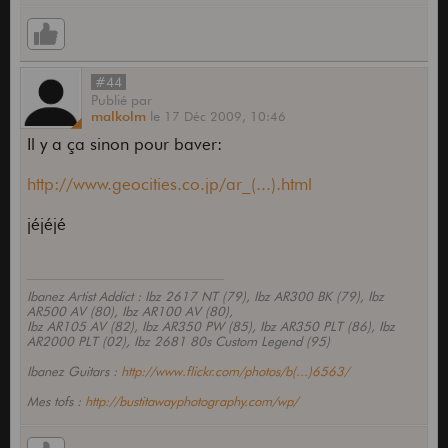
#44
Publié
par
malkolm
le
17 Déc 2009,
10:46
Il y a ça sinon pour baver:
http://www.geocities.co.jp/ar_(...).html
jéjéjé
Ibanez Artist Addict : Ibz 2617 NT (79), Ibz AR300 BK (79), Ibz
AR500 AV (80), Ibz AR100 AV (80),
Ibz AR105 AV (82), Ibz AR350 PW (85), Ibz AR350 PLT (86), Ibz
AR2000 PLT (02), Ibz 2681 80s Custom Legend (95)
Ibanez Guitars :
http://www.flickr.com/photos/b(...)6563/
Mes tofs :
http://bustitawayphotography.com/wp/