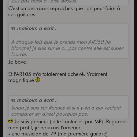
suis pas aussi a l'aise dessus.
C'est un des rares reproches que l'on peut faire à
ces guitares.
malkolm a écrit :
A chaque fois que je prends mon AR350 (la
blanche) je suis sur le c.. pas contre elle est super
lourde.
Je bave.
Et l'AR105 m'a totalement achevé. Vraiment
magnifique
malkolm a écrit :
Sinon je suis sur Rennes et si il y en a qui veulent
comparer en direct pourquoi pas.
Je suis preneur (je te contactes par MP). Regardes
mon profil, je pourrais t'amener
- une musician de 79 (ma première guitare)