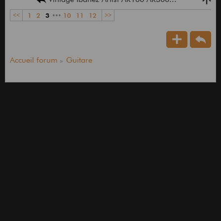
<<
1
2
3
•••
10
11
12
>>
Accueil forum
Guitare