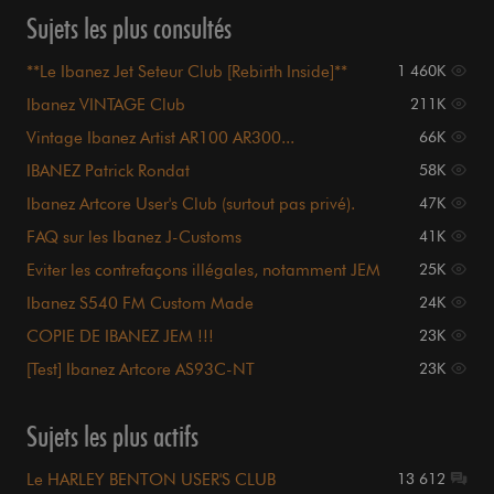
Sujets les plus consultés
**Le Ibanez Jet Seteur Club [Rebirth Inside]**
1 460K
Ibanez VINTAGE Club
211K
Vintage Ibanez Artist AR100 AR300...
66K
IBANEZ Patrick Rondat
58K
Ibanez Artcore User's Club (surtout pas privé).
47K
FAQ sur les Ibanez J-Customs
41K
Eviter les contrefaçons illégales, notamment JEM
25K
Ibanez S540 FM Custom Made
24K
COPIE DE IBANEZ JEM !!!
23K
[Test] Ibanez Artcore AS93C-NT
23K
Sujets les plus actifs
Le HARLEY BENTON USER'S CLUB
13 612