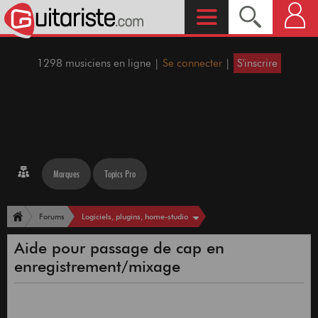
1298 musiciens en ligne |
Se connecter
|
S'inscrire
Marques
Topics Pro
Logiciels, plugins, home-studio
Forums
Aide pour passage de cap en
enregistrement/mixage