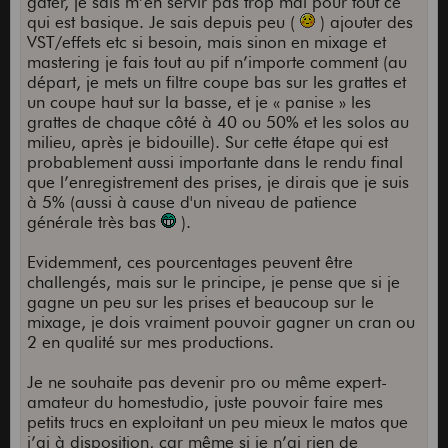
gâter, je sais m’en servir pas trop mal pour tout ce
qui est basique. Je sais depuis peu (
) ajouter des
VST/effets etc si besoin, mais sinon en mixage et
mastering je fais tout au pif n’importe comment (au
départ, je mets un filtre coupe bas sur les grattes et
un coupe haut sur la basse, et je « panise » les
grattes de chaque côté à 40 ou 50% et les solos au
milieu, après je bidouille). Sur cette étape qui est
probablement aussi importante dans le rendu final
que l’enregistrement des prises, je dirais que je suis
à 5% (aussi à cause d'un niveau de patience
générale très bas
).
Evidemment, ces pourcentages peuvent être
challengés, mais sur le principe, je pense que si je
gagne un peu sur les prises et beaucoup sur le
mixage, je dois vraiment pouvoir gagner un cran ou
2 en qualité sur mes productions.
Je ne souhaite pas devenir pro ou même expert-
amateur du homestudio, juste pouvoir faire mes
petits trucs en exploitant un peu mieux le matos que
j’ai à disposition, car même si je n’ai rien de