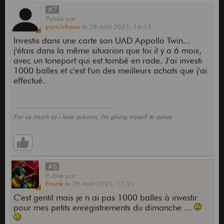
#7
Publié
par
yuni/chaos
le
28 Août 2021,
16:13
Investis dans une carte son UAD Appollo Twin...
j'étais dans la même situarion que toi il y a 6 mois,
avec un toneport qui est tombé en rade. J'ai investi
1000 balles et c'est l'un des meilleurs achats que j'ai
effectué.
For as much as i love autumn, I'm giving myself to ashes
#8
Publié
par
Frunk
le
28 Août 2021,
17:21
C'est gentil mais je n ai pas 1000 balles à investir
pour mes petits enregistrements du dimanche ...