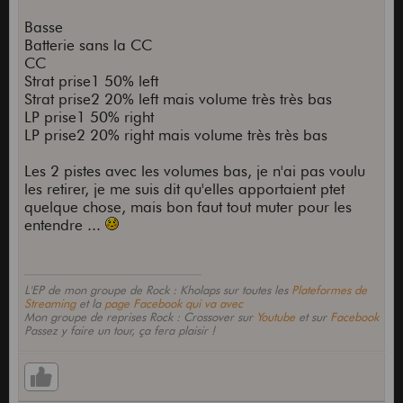
Basse
Batterie sans la CC
CC
Strat prise1 50% left
Strat prise2 20% left mais volume très très bas
LP prise1 50% right
LP prise2 20% right mais volume très très bas
Les 2 pistes avec les volumes bas, je n'ai pas voulu
les retirer, je me suis dit qu'elles apportaient ptet
quelque chose, mais bon faut tout muter pour les
entendre ...
L'EP de mon groupe de Rock : Kholaps sur toutes les
Plateformes de
Streaming
et la
page Facebook qui va avec
Mon groupe de reprises Rock : Crossover sur
Youtube
et sur
Facebook
Passez y faire un tour, ça fera plaisir !