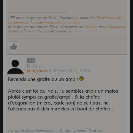
L'EP de mon groupe de Rock : Kholaps sur toutes les
Plateformes de
Streaming
et la
page Facebook qui va avec
Mon groupe de reprises Rock : Crossover sur
Youtube
et sur
Facebook
Passez y faire un tour, ça fera plaisir !
#9
Publié
par
yuni/chaos
le
28 Août 2021,
21:50
Revends une gratte ou un ampli
Après c'est toi qui vois. Tu sembles avoir un matos
plutôt sympa en gratte/ampli. Si ta chaîne
d'acquisition (micro, carte son) ne suit pas, ne
t'attends pas à des miracles en bout de chaîne...
For as much as i love autumn, I'm giving myself to ashes