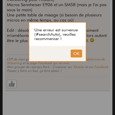
Micros Sennheiser E906 et un SM58 (mais je l'ai pas
sous la main)
Une petite table de mixage (si besoin de plusieurs
micros en même temps, au cas où)
Edit : désolé pour le pavé mais je veux vraiment
m'améliorer et ça va prendre du temps, alors autant
être le plus complet possible dès le départ.
L'EP de mon groupe de Rock : Kholaps sur toutes les
Plateformes de
Streaming
et la
page Facebook qui va avec
Mon groupe de reprises Rock : Crossover sur
Youtube
et sur
Facebook
Passez y faire un tour, ça fera plaisir !