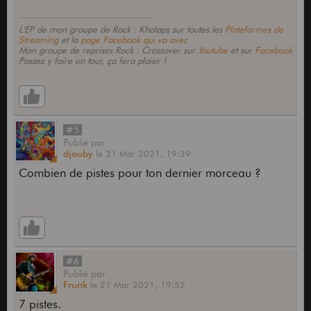
L'EP de mon groupe de Rock : Kholaps sur toutes les
Plateformes de
Streaming
et la
page Facebook qui va avec
Mon groupe de reprises Rock : Crossover sur
Youtube
et sur
Facebook
Passez y faire un tour, ça fera plaisir !
#5
Publié
par
djouby
le
21 Mar 2021,
19:39
Combien de pistes pour ton dernier morceau ?
#6
Publié
par
Frunk
le
21 Mar 2021,
19:52
7 pistes.