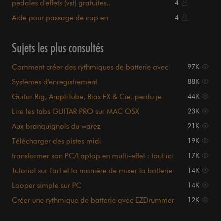
pedales d'effets (vst) gratuites..
4
Aide pour passage de cap en
4
enregistrement/mixage
Sujets les plus consultés
Comment créer des rythmiques de batterie avec
97K
Fruityloops ?
Systèmes d'enregistrement
88K
Guitar Rig, AmpliTube, Bias FX & Cie. perdu je
44K
suis.
Lire les tabs GUITAR PRO sur MAC OSX
23K
Aux branquignols du warez
21K
Télécharger des pistes midi
19K
(batterie+basse+guitare...) ???
transformer son PC/Laptop en multi-effet : tout ici
17K
!
Tutorial sur l'art et la manière de mixer la batterie
14K
Looper simple sur PC
14K
Créer une rythmique de batterie avec EZDrummer
12K
ou DFH