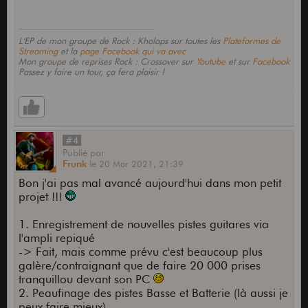
L'EP de mon groupe de Rock : Kholaps sur toutes les
Plateformes de
Streaming
et la
page Facebook qui va avec
Mon groupe de reprises Rock : Crossover sur
Youtube
et sur
Facebook
Passez y faire un tour, ça fera plaisir !
#4
Publié
par
Frunk
le
20 Mar 2021,
21:39
Bon j'ai pas mal avancé aujourd'hui dans mon petit
projet !!!
1. Enregistrement de nouvelles pistes guitares via
l'ampli repiqué
-> Fait, mais comme prévu c'est beaucoup plus
galère/contraignant que de faire 20 000 prises
tranquillou devant son PC
2. Peaufinage des pistes Basse et Batterie (là aussi je
peux faire mieux)