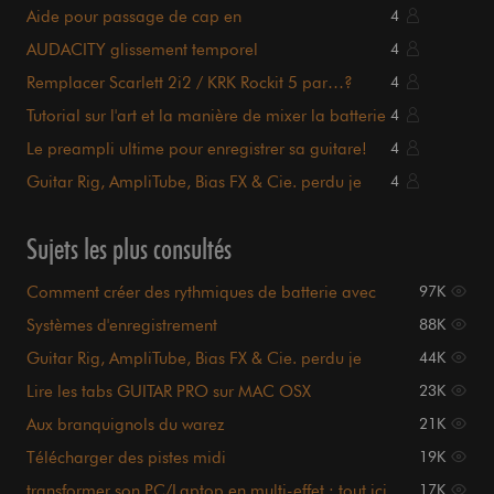
Aide pour passage de cap en
4
enregistrement/mixage
AUDACITY glissement temporel
4
Remplacer Scarlett 2i2 / KRK Rockit 5 par…?
4
Tutorial sur l'art et la manière de mixer la batterie
4
Le preampli ultime pour enregistrer sa guitare!
4
Guitar Rig, AmpliTube, Bias FX & Cie. perdu je
4
suis.
Sujets les plus consultés
Comment créer des rythmiques de batterie avec
97K
Fruityloops ?
Systèmes d'enregistrement
88K
Guitar Rig, AmpliTube, Bias FX & Cie. perdu je
44K
suis.
Lire les tabs GUITAR PRO sur MAC OSX
23K
Aux branquignols du warez
21K
Télécharger des pistes midi
19K
(batterie+basse+guitare...) ???
transformer son PC/Laptop en multi-effet : tout ici
17K