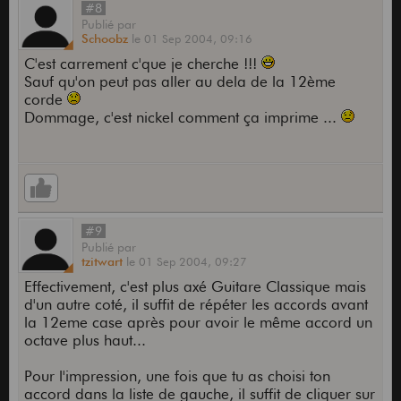
#8
Publié
par
Schoobz
le
01 Sep 2004,
09:16
C'est carrement c'que je cherche !!!
Sauf qu'on peut pas aller au dela de la 12ème
corde
Dommage, c'est nickel comment ça imprime ...
#9
Publié
par
tzitwart
le
01 Sep 2004,
09:27
Effectivement, c'est plus axé Guitare Classique mais
d'un autre coté, il suffit de répéter les accords avant
la 12eme case après pour avoir le même accord un
octave plus haut...
Pour l'impression, une fois que tu as choisi ton
accord dans la liste de gauche, il suffit de cliquer sur