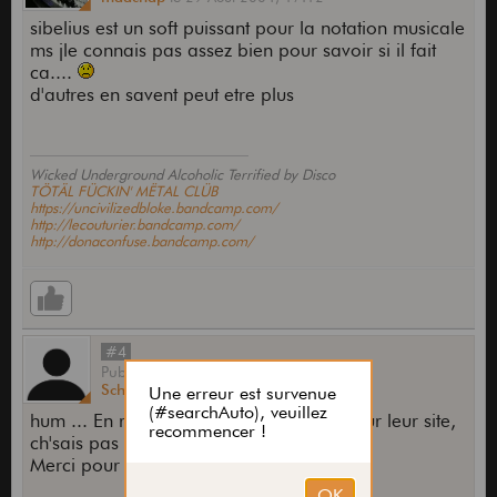
sibelius est un soft puissant pour la notation musicale
ms jle connais pas assez bien pour savoir si il fait
ca....
d'autres en savent peut etre plus
Wicked Underground Alcoholic Terrified by Disco
TÖTÄL FÜCKIN' MËTAL CLÜB
https://uncivilizedbloke.bandcamp.com/
http://lecouturier.bandcamp.com/
http://donaconfuse.bandcamp.com/
#4
Publié
par
Schoobz
le
29 Août 2004,
19:09
hum ... En regardant les fonctionnalités sur leur site,
ch'sais pas si ça va m'aller ce soft ...
Merci pour ta réponse