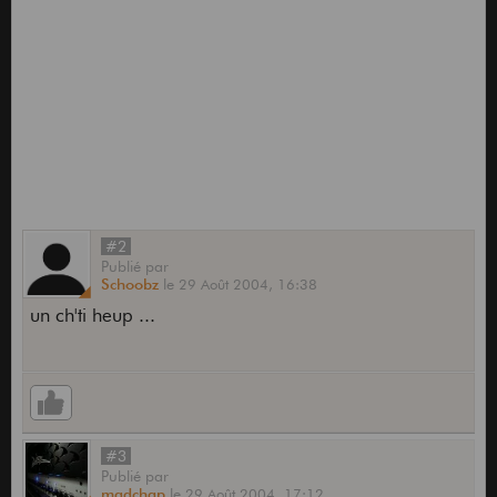
#2
Publié
par
Schoobz
le
29 Août 2004,
16:38
un ch'ti heup ...
#3
Publié
par
madchap
le
29 Août 2004,
17:12