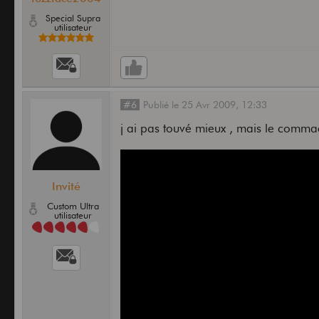
Special Supra
utilisateur
#6
Publié
le
25 Avr 2009,
12:33
j ai pas touvé mieux , mais le commae
Invité
Custom Ultra
utilisateur