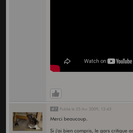
#7
Publié
le
25 Avr 2009,
12:43
Merci beaucoup.
Si j'ai bien compris, le gars critique