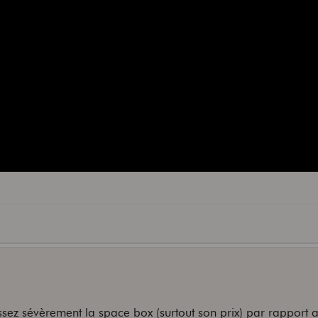
 assez sévèrement la space box (surtout son prix) par rapport