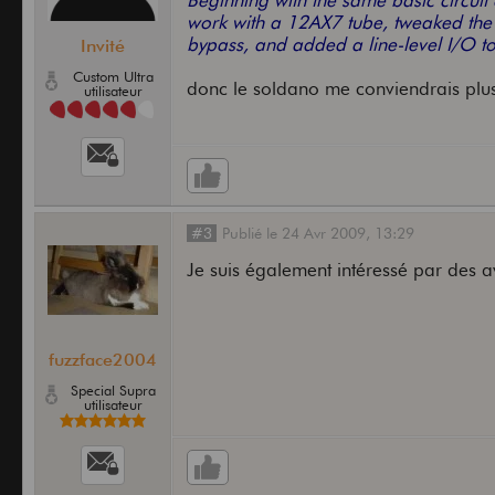
Beginning with the same basic circui
work with a 12AX7 tube, tweaked the h
bypass, and added a line-level I/O t
Invité
Custom Ultra
donc le soldano me conviendrais plus
utilisateur
#3
Publié
le
24 Avr 2009,
13:29
Je suis également intéressé par des a
fuzzface2004
Special Supra
utilisateur