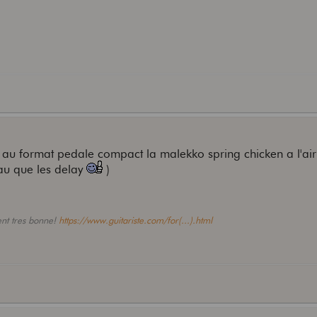
 au format pedale compact la malekko spring chicken a l'air
eau que les delay
)
ent tres bonne!
https://www.guitariste.com/for(...).html