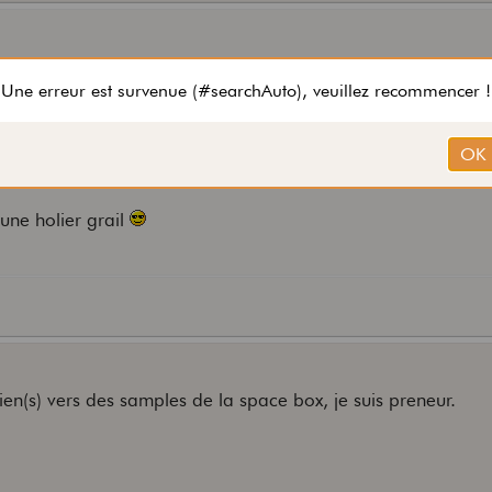
 a priori il n yen a eu qu 1 de vendu en france ..un gars le 
ais 3 mois plus tard il l a revendu et n eatit pas super emba
que a prendre ..car son avis peut etre different selon le style
.une holier grail
ien(s) vers des samples de la space box, je suis preneur.