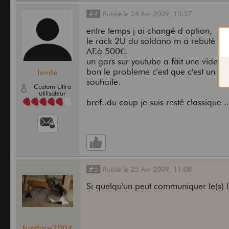
#4
Publié
le
24 Avr 2009,
13:37
entre temps j ai changé d option,
le rack 2U du soldano m a rebuté , et
AF.à 500€.
un gars sur youtube a fait une video m
bon le probleme c'est que c'est un ris
Invité
souhaite.
Custom Ultra
utilisateur
bref..du coup je suis resté classique .
#5
Publié
le
25 Avr 2009,
11:08
Si quelqu'un peut communiquer le(s) l
fuzzface2004