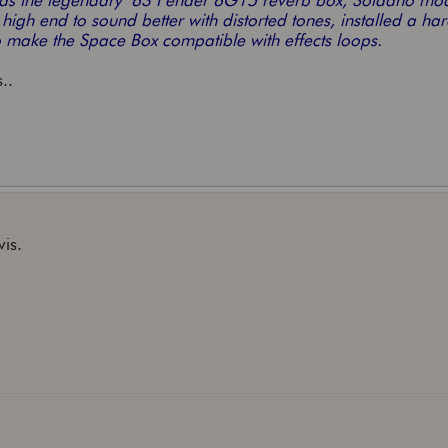
t as the legendary ’63 Fender 6G15 reverb box, Soldano modi
igh end to sound better with distorted tones, installed a ha
o make the Space Box compatible with effects loops.
..
vis.