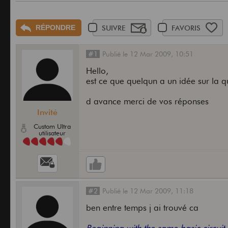
RÉPONDRE
SUIVRE
FAVORIS
#1
Publié
le
12 Mar 2009,
10:51
Hello,
est ce que quelqun a un idée sur la q
d avance merci de vos réponses
Invité
Custom Ultra
utilisateur
#2
Publié
le
12 Mar 2009,
11:18
ben entre temps j ai trouvé ca