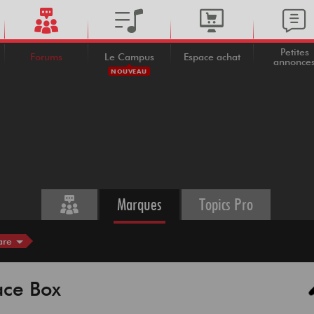
Petites
Forums
Le Campus
Espace achat
annonce
NOUVEAU
Marques
Topics Pro
are
ace Box