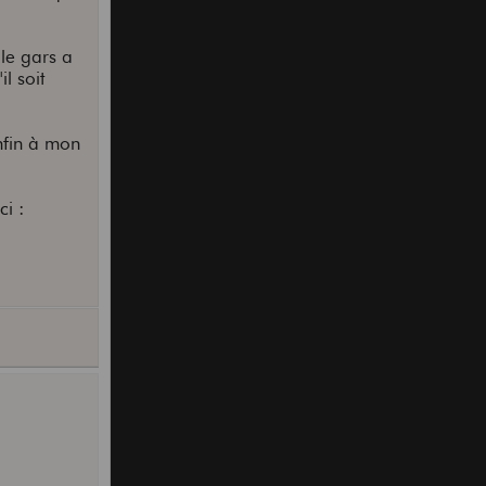
le gars a
l soit
nfin à mon
ci :