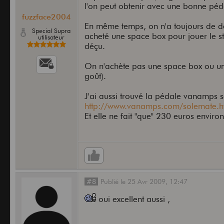
l'on peut obtenir avec une bonne péda
fuzzface2004
En même temps, on n'a toujours de de 
Special Supra
acheté une space box pour jouer le sty
utilisateur
déçu.
On n'achète pas une space box ou une
goût).
J'ai aussi trouvé la pédale vanamps so
http://www.vanamps.com/solemate.
Et elle ne fait "que" 230 euros environ
#8
Publié
le
25 Avr 2009,
12:47
oui excellent aussi ,