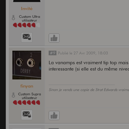
Invité
Custom Ultra
utilisateur
#9
Publié
le
27 Avr 2009,
18:03
La vanamps est vraiment tip top mais
interessante (si elle est du même niv
finyan
Sinon je vends une copie de Strat Edwards vraim
Custom Supra
utilisateur