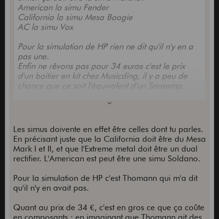
American la simu Fender
California la simu Mesa Boogie
AC la simu Vox
Pour la simulation de HP rien ne dit qu'il n'y en a
pas une.
Enfin ne rêvons pas pour 34 euros c'est le prix
d'un boitier en kit chez Musicding, il y a peu de
chance que ce soit l'équivalent d'un Sansamp.
J'attends quand même les tests avec impatience.
Les simus doivente en effet être celles dont tu parles.
En précisant juste que la California doit être du Mesa
Mark I et II, et que l'Extreme metal doit être un dual
rectifier. L'American est peut être une simu Soldano.
Pour la simulation de HP c'est Thomann qui m'a dit
qu'il n'y en avait pas.
Quant au prix de 34 €, c'est en gros ce que ça coûte
en composants : en imaginant que Thomann ait des