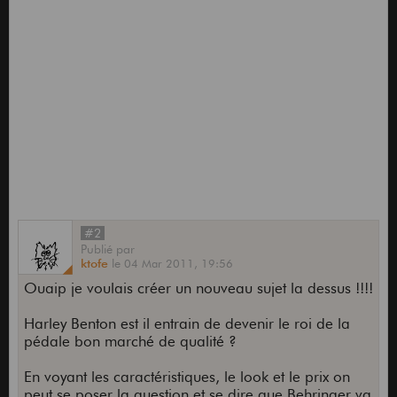
#2
Publié
par
ktofe
le
04 Mar 2011,
19:56
Ouaip je voulais créer un nouveau sujet la dessus !!!!
Harley Benton est il entrain de devenir le roi de la
pédale bon marché de qualité ?
En voyant les caractéristiques, le look et le prix on
peut se poser la question et se dire que Behringer va