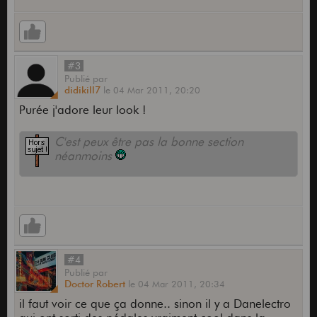
#3
Publié
par
didikill7
le
04 Mar 2011,
20:20
Purée j'adore leur look !
C'est peux être pas la bonne section
néanmoins
#4
Publié
par
Doctor Robert
le
04 Mar 2011,
20:34
il faut voir ce que ça donne.. sinon il y a Danelectro