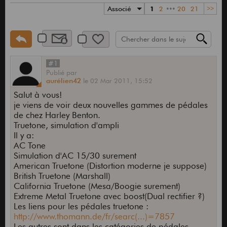
Associé
1
2
•••
20
21
>>
#1
Publié
par
aurélien42
le
02 Mar 2011,
15:52
Salut à vous!
je viens de voir deux nouvelles gammes de pédales
de chez Harley Benton.
Truetone, simulation d'ampli
Il y a:
AC Tone
Simulation d'AC 15/30 surement
American Truetone (Distortion moderne je suppose)
British Truetone (Marshall)
California Truetone (Mesa/Boogie surement)
Extreme Metal Truetone avec boost(Dual rectifier ?)
Les liens pour les pédales truetone :
http://www.thomann.de/fr/searc(...)=7857
Les autres sont dans les catégories de pédales