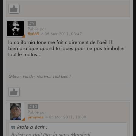
#9
Publié
par
flx669
le
05 Mar 2011,
08:47
la california tone me fait clairement de l'oeil !!!
bien pratique quand tu joues pour ne pas trimballer
tout le matos...
Gibson, Fender, Martin... c'est bien !
#10
Publié
par
jimiyves
le
05 Mar 2011,
10:39
ktofe a écrit :
British ça doit être la simu Marshall