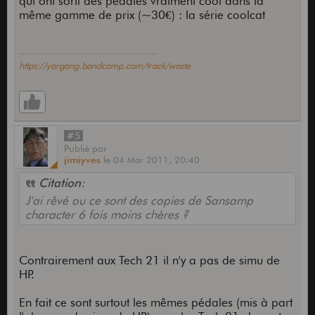
qui ont sorti des pédales vraiment cool dans la
même gamme de prix (~30€) : la série coolcat
https://yargang.bandcamp.com/track/waste
#5
Publié
par
jimiyves
le
04 Mar 2011,
20:40
Citation:
J'ai rêvé ou ce sont des copies de Sansamp
character 6 fois moins chères ?
Contrairement aux Tech 21 il n'y a pas de simu de
HP.
En fait ce sont surtout les mêmes pédales (mis à part