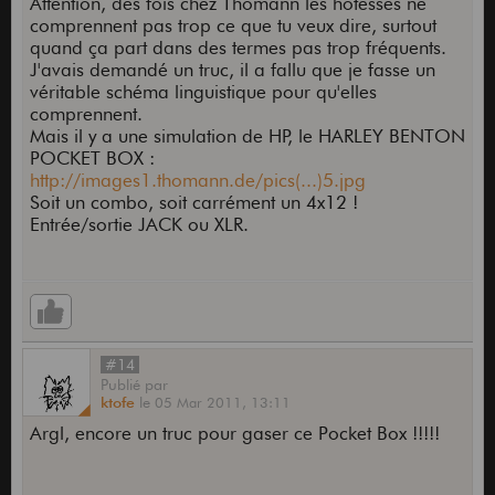
Attention, des fois chez Thomann les hôtesses ne
comprennent pas trop ce que tu veux dire, surtout
quand ça part dans des termes pas trop fréquents.
J'avais demandé un truc, il a fallu que je fasse un
véritable schéma linguistique pour qu'elles
comprennent.
Mais il y a une simulation de HP, le HARLEY BENTON
POCKET BOX :
http://images1.thomann.de/pics(...)5.jpg
Soit un combo, soit carrément un 4x12 !
Entrée/sortie JACK ou XLR.
#14
Publié
par
ktofe
le
05 Mar 2011,
13:11
Argl, encore un truc pour gaser ce Pocket Box !!!!!