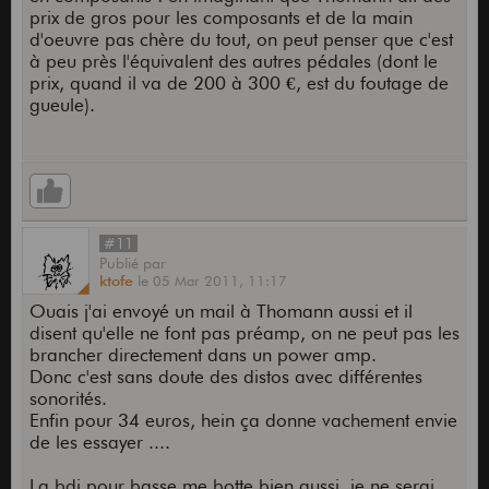
prix de gros pour les composants et de la main
d'oeuvre pas chère du tout, on peut penser que c'est
à peu près l'équivalent des autres pédales (dont le
prix, quand il va de 200 à 300 €, est du foutage de
gueule).
#11
Publié
par
ktofe
le
05 Mar 2011,
11:17
Ouais j'ai envoyé un mail à Thomann aussi et il
disent qu'elle ne font pas préamp, on ne peut pas les
brancher directement dans un power amp.
Donc c'est sans doute des distos avec différentes
sonorités.
Enfin pour 34 euros, hein ça donne vachement envie
de les essayer ....
La bdi pour basse me botte bien aussi, je ne serai