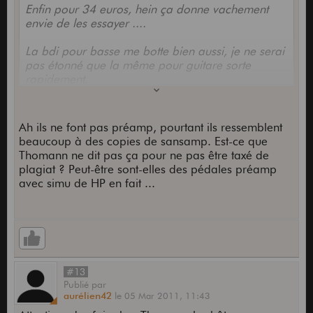
Enfin pour 34 euros, hein ça donne vachement
envie de les essayer ....
La bdi pour basse me botte bien aussi, je ne serai
pas étonné que la même pour guitare sorte
rapidement.
dès que j'ai 100 euros à craquer, je sens que je
vais craquer !!!!
Ah ils ne font pas préamp, pourtant ils ressemblent
beaucoup à des copies de sansamp. Est-ce que
Thomann ne dit pas ça pour ne pas être taxé de
plagiat ? Peut-être sont-elles des pédales préamp
avec simu de HP en fait ...
#13
Publié
par
aurélien42
le
05 Mar 2011,
11:43