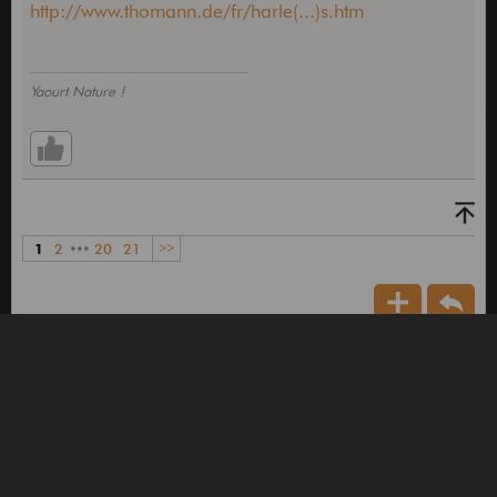
http://www.thomann.de/fr/harle(...)s.htm
Yaourt Nature !
1
2
•••
20
21
>>
Accueil forum
Pédales, effets, home-studio