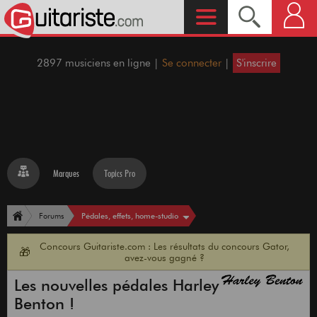
2897 musiciens en ligne |
Se connecter
|
S'inscrire
Marques
Topics Pro
Pédales, effets, home-studio
Forums
Concours Guitariste.com : Les résultats du concours Gator,
🎁
avez-vous gagné ?
Les nouvelles pédales Harley
Benton !