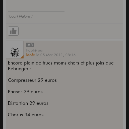
Yaourt Nature !
#8
Publié
par
ktofe
le
05 Mar 2011,
08:16
Encore plein de trucs moins chers et plus jolis que
Behringer :
Compresseur 29 euros
Phaser 29 euros
Distortion 29 euros
Chorus 34 euros