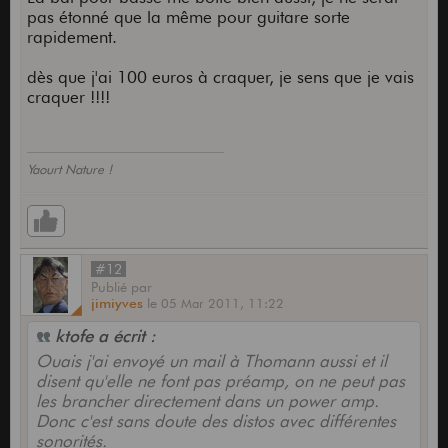
pas étonné que la même pour guitare sorte
rapidement.
dès que j'ai 100 euros à craquer, je sens que je vais
craquer !!!!
Yaourt Nature !
#12
Publié
par
jimiyves
le
05 Mar 2011,
11:22
ktofe a écrit :
Ouais j'ai envoyé un mail à Thomann aussi et il
disent qu'elle ne font pas préamp, on ne peut pas
les brancher directement dans un power amp.
Donc c'est sans doute des distos avec différentes
sonorités.