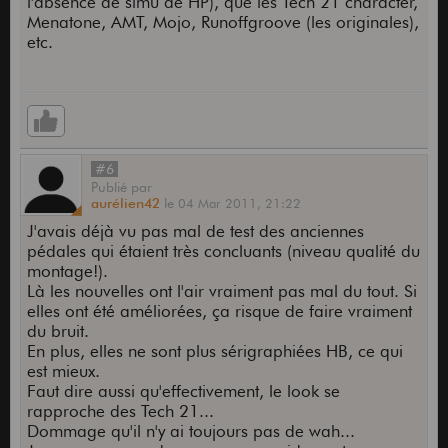
l'absence de simu de HP), que les Tech 21 character,
Menatone, AMT, Mojo, Runoffgroove (les originales),
etc.
#6
Publié
par
aurélien42
le
04 Mar 2011,
21:22
J'avais déjà vu pas mal de test des anciennes
pédales qui étaient très concluants (niveau qualité du
montage!).
Là les nouvelles ont l'air vraiment pas mal du tout. Si
elles ont été améliorées, ça risque de faire vraiment
du bruit.
En plus, elles ne sont plus sérigraphiées HB, ce qui
est mieux.
Faut dire aussi qu'effectivement, le look se
rapproche des Tech 21...
Dommage qu'il n'y ai toujours pas de wah...