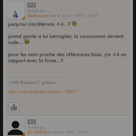
#4
Publié
par
Earthworm Jim
le
30 Avr 2007,
18:23
jusqu'ou s'arrèterons -t-il...?
prend garde a toi beringher, la concurence devient
rude...
pour les nom proche des références boss, y'a -t-il un
rapport avec la firme...?
|VDS] Rockstand 7 guitares
https://www.guitariste.com/for(...)98917
#5
Publié
par
EL CINCO
le
30 Avr 2007,
18:25