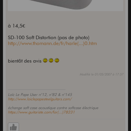
à 14,5€
SD-100 Soft Distortion (pas de photo)
http://www.thomann.de/fr/harle(...)0.htm
bientôt des avis
Modifié le 01/05/2007 à 17:57
Loïc Le Pape User n°12, n°82 & n°145
http://www.loiclepapesteelguitars.com/
échange soft case acoustique contre softcase électrique
https://www.guitariste.com/for(...)78231