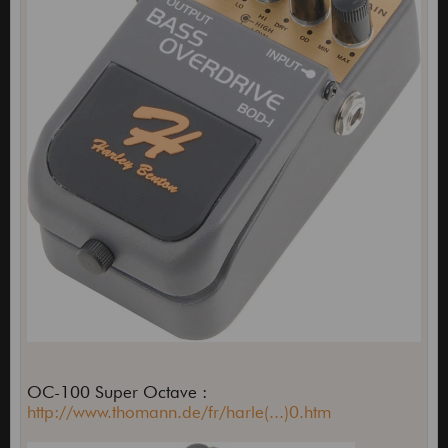
OC-100 Super Octave :
http://www.thomann.de/fr/harle(...)0.htm