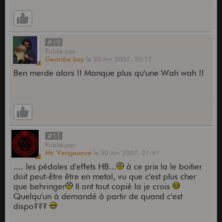
#10
Publié
par
Geordie boy
le
30 Avr 2007,
20:17
Ben merde alors !! Manque plus qu'une Wah wah !!
#11
Publié
par
Mr. Vengeance
le
30 Avr 2007,
21:41
.... les pédales d'effets HB...
à ce prix la le boitier
doit peut-être être en metal, vu que c'est plus cher
que behringer
Il ont tout copié la je crois
Quelqu'un à demandé à partir de quand c'est
dispo???