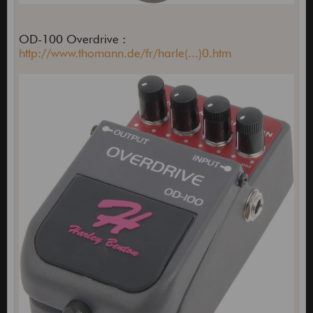
OD-100 Overdrive :
http://www.thomann.de/fr/harle(...)0.htm