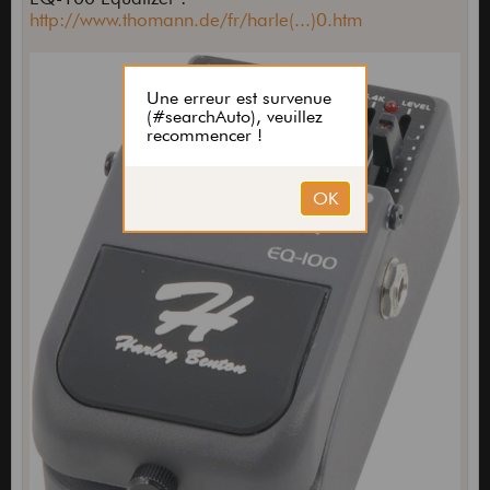
http://www.thomann.de/fr/harle(...)0.htm