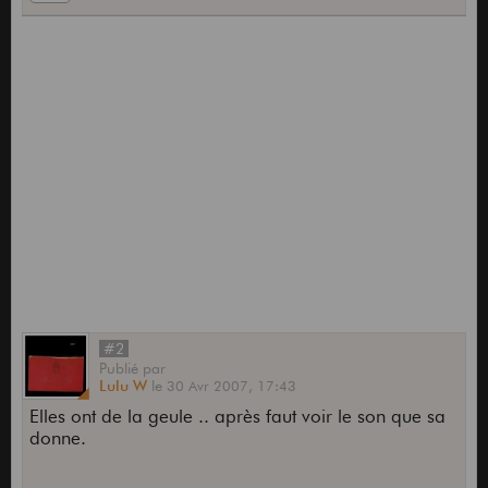
#2
Publié
par
Lulu W
le
30 Avr 2007,
17:43
Elles ont de la geule .. après faut voir le son que sa
donne.