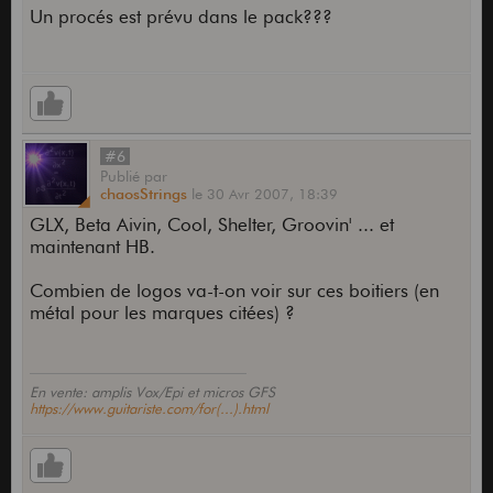
Un procés est prévu dans le pack???
#6
Publié
par
chaosStrings
le
30 Avr 2007,
18:39
GLX, Beta Aivin, Cool, Shelter, Groovin' ... et
maintenant HB.
Combien de logos va-t-on voir sur ces boitiers (en
métal pour les marques citées) ?
En vente: amplis Vox/Epi et micros GFS
https://www.guitariste.com/for(...).html