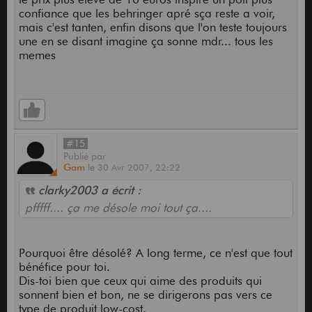
confiance que les behringer apré sça reste a voir,
mais c'est tanten, enfin disons que l'on teste toujours
une en se disant imagine ça sonne mdr... tous les
memes
#15
Publié
par
Gam
le
30 Avr 2007,
22:22
clarky2003 a écrit :
pfffff.... ça me désole moi tout ça....
Pourquoi être désolé? A long terme, ce n'est que tout
bénéfice pour toi.
Dis-toi bien que ceux qui aime des produits qui
sonnent bien et bon, ne se dirigerons pas vers ce
type de produit low-cost.