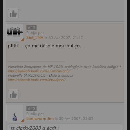
#12
Publié
par
Stef_LNA
le
30 Avr 2007,
21:47
pfffff.... ça me désole moi tout ça....
Nouveau Simulateur de HP 100% analogique avec Loadbox intégré !
http://siteweb.lnafx.com/ultimate-cab/
Nouvelle SHREDPOOL - Disto 3 canaux
http://siteweb.lnafx.com/shredpool/
#13
Publié
par
Earthworm Jim
le
30 Avr 2007,
22:02
clarky2003 a écrit :