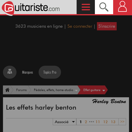
3623 musiciens en ligne |
Se connecter
|
S'inscrire
Marques
Topics Pro
Effet guitare
Forums
Pédales, effets, home-studio
Les effets harley benton
Associé
1
2
•••
11
12
13
>>