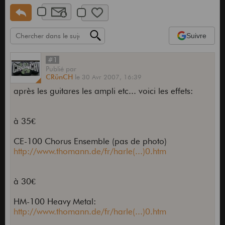
Suivre
#1
Publié
par
CRünCH
le
30 Avr 2007,
16:39
après les guitares les ampli etc... voici les effets:
à 35€
CE-100 Chorus Ensemble (pas de photo)
http://www.thomann.de/fr/harle(...)0.htm
à 30€
HM-100 Heavy Metal:
http://www.thomann.de/fr/harle(...)0.htm