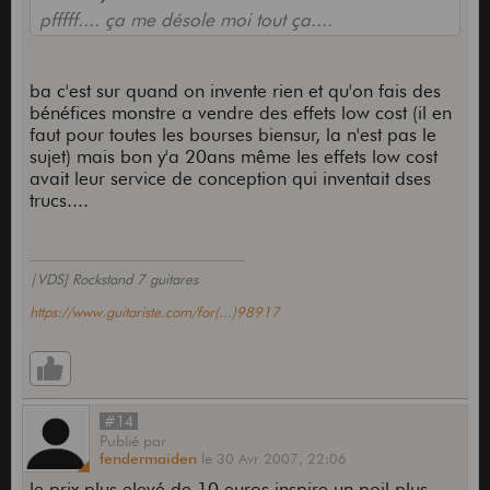
pfffff.... ça me désole moi tout ça....
ba c'est sur quand on invente rien et qu'on fais des
bénéfices monstre a vendre des effets low cost (il en
faut pour toutes les bourses biensur, la n'est pas le
sujet) mais bon y'a 20ans même les effets low cost
avait leur service de conception qui inventait dses
trucs....
|VDS] Rockstand 7 guitares
https://www.guitariste.com/for(...)98917
#14
Publié
par
fendermaiden
le
30 Avr 2007,
22:06
le prix plus elevé de 10 euros inspire un poil plus