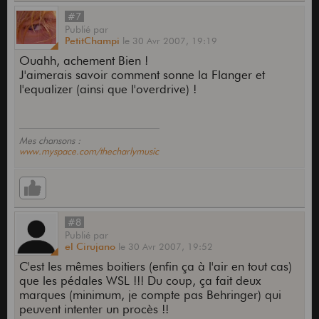
#7
Publié
par
PetitChampi
le
30 Avr 2007,
19:19
Ouahh, achement Bien !
J'aimerais savoir comment sonne la Flanger et
l'equalizer (ainsi que l'overdrive) !
Mes chansons :
www.myspace.com/thecharlymusic
#8
Publié
par
el Cirujano
le
30 Avr 2007,
19:52
C'est les mêmes boitiers (enfin ça à l'air en tout cas)
que les pédales WSL !!! Du coup, ça fait deux
marques (minimum, je compte pas Behringer) qui
peuvent intenter un procès !!