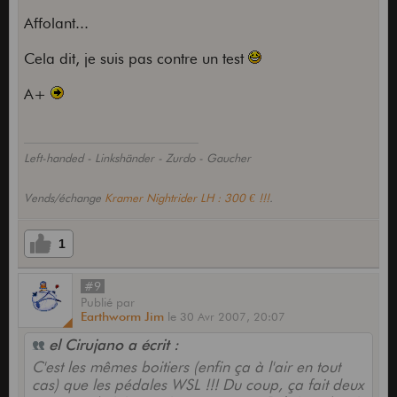
Affolant...
Cela dit, je suis pas contre un test
A+
Left-handed - Linkshänder - Zurdo - Gaucher
Vends/échange
Kramer Nightrider LH : 300 € !!!
.
1
#9
Publié
par
Earthworm Jim
le
30 Avr 2007,
20:07
el Cirujano a écrit :
C'est les mêmes boitiers (enfin ça à l'air en tout
cas) que les pédales WSL !!! Du coup, ça fait deux