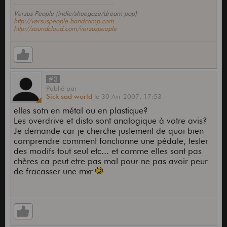
Versus People (indie/shoegaze/dream pop)
http://versuspeople.bandcamp.com
http://soundcloud.com/versuspeople
#3
Publié
par
Sick sad world
le
30 Avr 2007,
17:53
elles sotn en métal ou en plastique?
Les overdrive et disto sont analogique à votre avis?
Je demande car je cherche justement de quoi bien
comprendre comment fonctionne une pédale, tester
des modifs tout seul etc... et comme elles sont pas
chères ca peut etre pas mal pour ne pas avoir peur
de fracasser une mxr