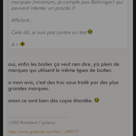
marques (minimum, je compte pas Behringer) qui
peuvent intenter un procès !!
Affolant...
Cela dit, je suis pas contre un test
A+
oui, enfin les boitier ça veut rien dire, y'a plein de
marques qui utilisent le même types de boitier.
a mon avis, c'est des truc sous traité par des plus
grandes marques.
sinon ce sont bien des copie éhontée.
|VDS] Rockstand 7 guitares
https://www.guitariste.com/for(...)98917