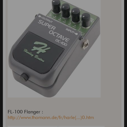
FL-100 Flanger :
http://www.thomann.de/fr/harle(...)0.htm