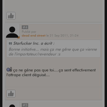
#4
Publié
par
dead end street
le
21 Sep 2011,
21:24
Starfucker Inc. a écrit :
Bonne initiative... mais ça me gêne que ça vienne
de l'importateur/revendeur :s
ça ne géne pas que toi....ça sent effectivement
l'attrape client déguisé...
#5