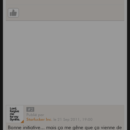
#2
Publié
par
Starfucker Inc.
le
21 Sep 2011,
19:00
Bonne initiative... mais ça me gêne que ça vienne de