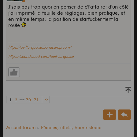
J'sais pas trop quoi en penser de c't'affaire: d'un côté
j'ai imprimé la feuille de réglages, bien pratique, et
en même temps, la position de starfucker tient la
route
https://oeilturquoise.bandcamp.com/
https://soundcloud.com/loeil-turquoise
1
2
•••
70
71
>>
Accueil forum
Pédales, effets, home-studio