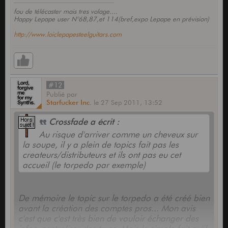
fou de télécaster mais tres volage....
Happy Lepape user N°68,87,et 114(bref,expo Lepape en prévision)
http://www.loiclepapesteelguitars.com
#12
Publié
par
Starfucker Inc.
le
27 Sep 2011,
13:52
Crossfade a écrit :
Au risque d'arriver comme un cheveux sur
la soupe, il y a plein de topics fait pas les
createurs/distributeurs et ils ont pas eu cet
accueil (le torpedo par exemple)
De mémoire le topic sur le torpedo a été créé bien
avant la création des comptes pros... Mon avis
c'est que c'est très bien de vouloir échanger des