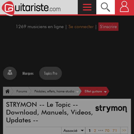
1269 musiciens en ligne |
Se connecter
|
S'inscrire
Marques
Topics Pro
Effet guitare
Forums
Pédales, effets, home-studio
STRYMON -- Le Topic --
Download, Manuels, Videos,
Updates --
Associé
1
2
•••
70
71
>>