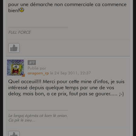
pour une démarche non commerciale ca commence
bien!
FULL FORCE
#9
Publié
par
aragorn_rp
le
24 Sep 2011,
22:37
Quel acceuil!!! Merci pour cette mine d'infos, je suis
intéressé depuis quelque temps par une de vos
delay, mais bon, a ce prix, faut pas se gourer..... ;-)
Le langaj éçémès cé kom lé onion.
Ca pik lé zieu...