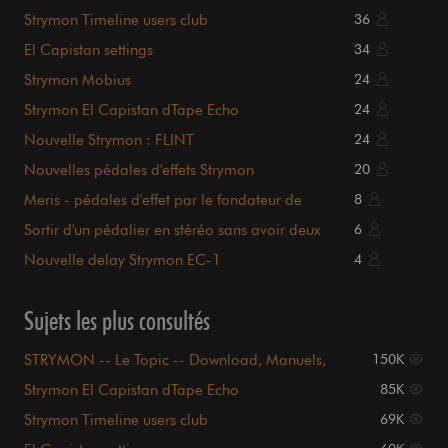
Videos, Updates --
Strymon Timeline users club
36
El Capistan settings
34
Strymon Mobius
24
Strymon El Capistan dTape Echo
24
Nouvelle Strymon : FLINT
24
Nouvelles pédales d'effets Strymon
20
Meris - pédales d'effet par le fondateur de
8
Strymon
Sortir d'un pédalier en stéréo sans avoir deux
6
amplis
Nouvelle delay Strymon EC-1
4
Sujets les plus consultés
STRYMON -- Le Topic -- Download, Manuels,
150K
Videos, Updates --
Strymon El Capistan dTape Echo
85K
Strymon Timeline users club
69K