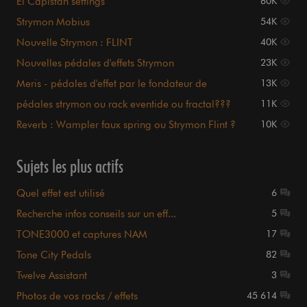
El Capistan settings
60K
Strymon Mobius
54K
Nouvelle Strymon : FLINT
40K
Nouvelles pédales d'effets Strymon
23K
Meris - pédales d'effet par le fondateur de
13K
Strymon
pédales strymon ou rack eventide ou fractal???
11K
Reverb : Wampler faux spring ou Strymon Flint ?
10K
Sujets les plus actifs
Quel effet est utilisé
6
Recherche infos conseils sur un eff...
5
TONE3000 et captures NAM
17
Tone City Pedals
82
Twelve Assistant
3
Photos de vos racks / effets
45 614