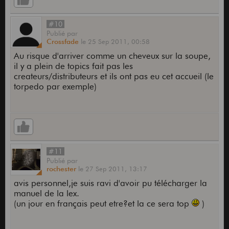
#10
Publié
par
Crossfade
le
25 Sep 2011,
00:58
Au risque d'arriver comme un cheveux sur la soupe,
il y a plein de topics fait pas les
createurs/distributeurs et ils ont pas eu cet accueil (le
torpedo par exemple)
#11
Publié
par
rochester
le
27 Sep 2011,
13:17
avis personnel,je suis ravi d'avoir pu télécharger la
manuel de la lex.
(un jour en français peut etre?et la ce sera top
)