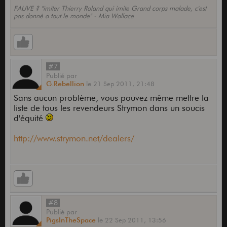
FAUVE ? "imiter Thierry Roland qui imite Grand corps malade, c'est
pas donné a tout le monde" - Mia Wallace
#7
Publié
par
G.Rebellion
le
21 Sep 2011,
21:48
Sans aucun problème, vous pouvez même mettre la
liste de tous les revendeurs Strymon dans un soucis
d'équité
http://www.strymon.net/dealers/
#8
Publié
par
PigsInTheSpace
le
22 Sep 2011,
13:56