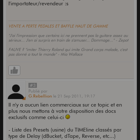
l'importateur/revendeur :s
VENTE A PERTE PEDALES ET BAFFLE HAUT DE GAMME
"J'ai l'impression que certains ici ne prennent pas la guitare assez au
sérieux... J'en ai surpris en train de s'amuser... Dommage..." - Zepot
FAUVE ? "imiter Thierry Roland qui imite Grand corps malade, c'est
pas donné a tout le monde" - Mia Wallace
#3
Publié
par
G.Rebellion
le
21 Sep 2011,
19:17
Il n'y a aucun lien commerciaux sur ce topic et en
plus nous mettons à votre disposition des docs
exclusifs comme celui-ci
- Liste des Presets (usine) du TIMEline classés par
type de Delay (dBucket, dTape, Reverse, etc...)