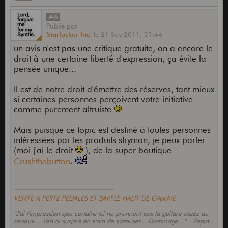
#6
Publié
par
Starfucker Inc.
le
21 Sep 2011,
21:44
un avis n'est pas une critique gratuite, on a encore le
droit à une certaine liberté d'expression, ça évite la
pensée unique...
Il est de notre droit d'émettre des réserves, tant mieux
si certaines personnes perçoivent votre initiative
comme purement altruiste
Mais puisque ce topic est destiné à toutes personnes
intéressées par les produits strymon, je peux parler
(moi j'ai le droit
), de la super boutique
Crushthebutton
.
VENTE A PERTE PEDALES ET BAFFLE HAUT DE GAMME
"J'ai l'impression que certains ici ne prennent pas la guitare assez au
sérieux... J'en ai surpris en train de s'amuser... Dommage..." - Zepot