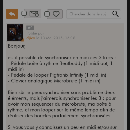
#1
Publié
par
djico
le
13 Mai 2015,
16:18
Bonjour,
est il possible de synchroniser en midi ces 3 trucs :
- Pédale boîte à rythme Beatbuddy (1 midi out, 1
midi in)
- Pédale de looper Pigtronix Infinity (1 midi in)
- Clavier analogique Microbrute (1 midi in)
Bien sûr je peux synchroniser sans problème deux
éléments, mais j'aimerais synchroniser les 3 : pour
avoir mon sequencer du microbrute, ma boîte à
rythme, et mon looper sur le même tempo afin de
réaliser des boucles parfaitement synchronisées.
Si vous vous y connaissez un peu en midi et/ou sur