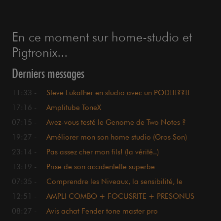
En ce moment sur home-studio et
Pigtronix...
Derniers messages
11:33 -
Steve Lukather en studio avec un POD!!!??!!
17:16 -
Amplitube ToneX
07:15 -
Avez-vous testé le Genome de Two Notes ?
19:27 -
Améliorer mon son home studio (Gros Son)
23:14 -
Pas assez cher mon fils! (la vérité..)
13:19 -
Prise de son accidentelle superbe
07:35 -
Comprendre les Niveaux, la sensibilité, le
headroom, etc etc
12:51 -
AMPLI COMBO + FOCUSRITE + PRESONUS
08:27 -
Avis achat Fender tone master pro