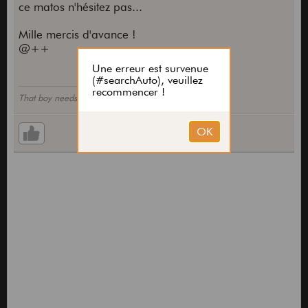
ce matos n'hésitez pas...
Mille mercis d'avance !
@++
That boy needs therapy.