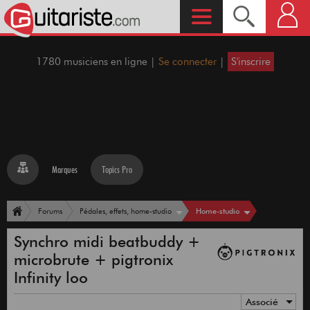
1780 musiciens en ligne |
Se connecter
|
S'inscrire
Marques
Topics Pro
Home-studio
Forums
Pédales, effets, home-studio
Synchro midi beatbuddy +
microbrute + pigtronix
Infinity loo
Associé