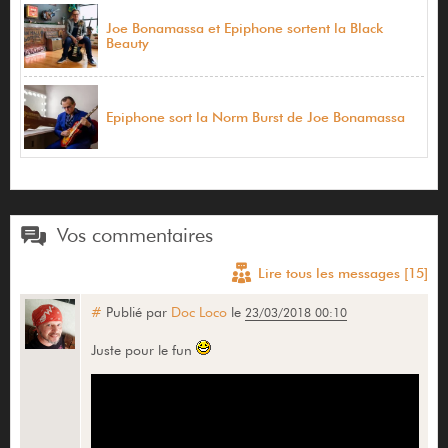
Joe Bonamassa et Epiphone sortent la Black
Beauty
Epiphone sort la Norm Burst de Joe Bonamassa
Vos commentaires
Lire tous les messages [15]
#
Publié par
Doc Loco
le
23/03/2018 00:10
Juste pour le fun