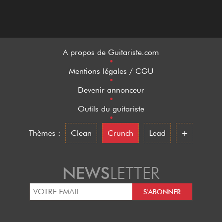
A propos de Guitariste.com
•
Mentions légales / CGU
•
Devenir annonceur
•
Outils du guitariste
•
Thèmes :
Clean
Crunch
Lead
+
NEWS
LETTER