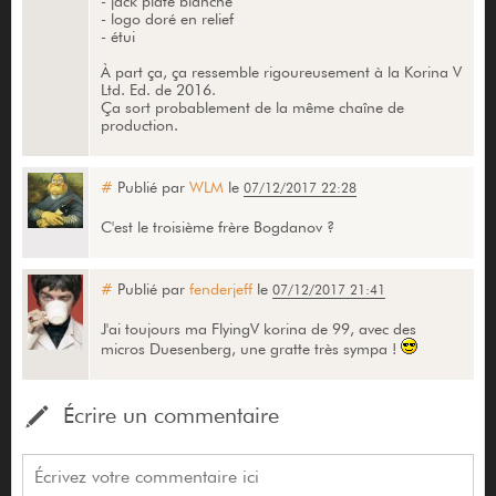
- jack plate blanche
- logo doré en relief
- étui
À part ça, ça ressemble rigoureusement à la Korina V
Ltd. Ed. de 2016.
Ça sort probablement de la même chaîne de
production.
#
Publié par
WLM
le
07/12/2017 22:28
C'est le troisième frère Bogdanov ?
#
Publié par
fenderjeff
le
07/12/2017 21:41
J'ai toujours ma FlyingV korina de 99, avec des
micros Duesenberg, une gratte très sympa !
Écrire un commentaire