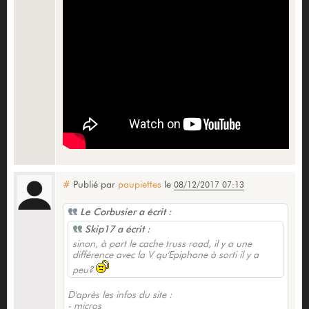
#
Publié par
paupiettes
le
08/12/2017 07:13
Le Corbusier a écrit :
Skip17 a écrit :
sinon, à part le cache truss road, il y a une
différence avec la V qu'Epiphone à sorti il y a
peu?
D'après les infos du site :
- micros