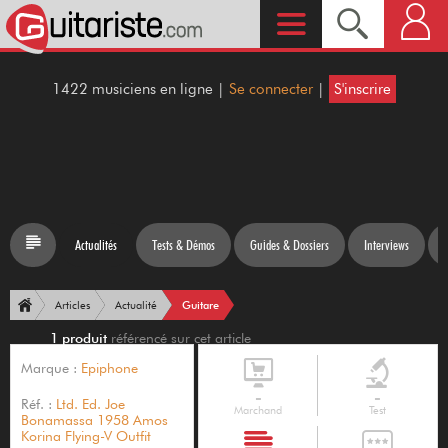
1422 musiciens en ligne |
Se connecter
|
S'inscrire
Actualités
Tests & Démos
Guides & Dossiers
Interviews
Guitare
Articles
Actualité
1 produit
référencé sur cet article
Marque :
Epiphone
-
-
Réf. :
Ltd. Ed. Joe
Marchand
Test
Bonamassa 1958 Amos
Korina Flying-V Outfit