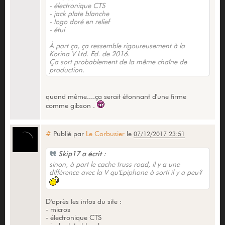
- électronique CTS
- jack plate blanche
- logo doré en relief
- étui
À part ça, ça ressemble rigoureusement à la
Korina V Ltd. Ed. de 2016.
Ça sort probablement de la même chaîne de
production.
quand même....ça serait étonnant d'une firme
comme gibson .
#
Publié par
Le Corbusier
le
07/12/2017 23:51
Skip17 a écrit :
sinon, à part le cache truss road, il y a une
différence avec la V qu'Epiphone à sorti il y a peu?
D'après les infos du site :
- micros
- électronique CTS