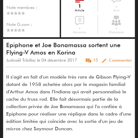
1
-
Note membres :
Article
Avis
Note G.com :
-
-
Annonce
Discussion
Epiphone et Joe Bonamassa sortent une
Flying-V Amos en Korina
Judicaël Tribillac le 04 décembre 2017
15
Commenter
Il s'agit en fait d'un modèle très rare de Gibson Flying-V
datant de 1958 achetée alors par le magasin familial
d'Arthur Amos dans l'Indiana qui avait personnalisé le
cache du truss rod. Elle fait désormais partie de la
collection privée de Joe Bonamassa qui l'a confiée à
Epiphone pour réaliser une réplique dans le cadre d'une
édition limitée qui coïncide avec la sortie d'un jeu de
micros chez Seymour Duncan.