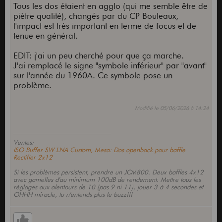
Tous les dos étaient en agglo (qui me semble être de
piètre qualité), changés par du CP Bouleaux,
l'impact est très important en terme de focus et de
tenue en général.
EDIT: j'ai un peu cherché pour que ça marche.
J'ai remplacé le signe "symbole inférieur" par "avant"
sur l'année du 1960A. Ce symbole pose un
problème.
Modifié le 05/06/2026 à 14:24
Ventes:
ISO Buffer SW LNA Custom, Mesa: Dos openback pour baffle
Rectifier 2x12
Si les problèmes persistent, prendre un JCM800. Deux baffles 4x12
avec gamelles d'au minimum 100dB de rendement. Mettre tous les
réglages aux alentours de 10 (pas 9 ni 11), jouer 3 à 4 secondes et
OHHH miracle, tu n'entends plus le buzz!!!