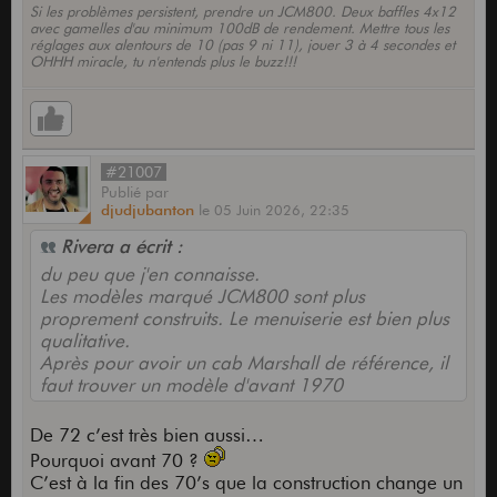
un problème.
Si les problèmes persistent, prendre un JCM800. Deux baffles 4x12
avec gamelles d'au minimum 100dB de rendement. Mettre tous les
réglages aux alentours de 10 (pas 9 ni 11), jouer 3 à 4 secondes et
OHHH miracle, tu n'entends plus le buzz!!!
#21007
Publié
par
djudjubanton
le
05 Juin 2026,
22:35
Rivera a écrit :
du peu que j'en connaisse.
Les modèles marqué JCM800 sont plus
proprement construits. Le menuiserie est bien plus
qualitative.
Après pour avoir un cab Marshall de référence, il
faut trouver un modèle d'avant 1970
De 72 c’est très bien aussi…
Pourquoi avant 70 ?
C’est à la fin des 70’s que la construction change un