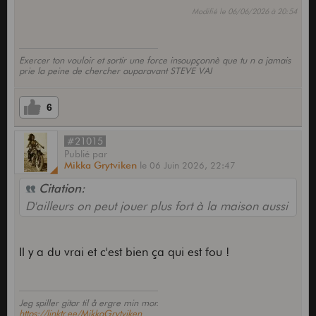
Modifié le 06/06/2026 à 20:54
Exercer ton vouloir et sortir une force insoupçonnè que tu n a jamais
prie la peine de chercher auparavant STEVE VAI
6
#21015
Publié
par
Mikka Grytviken
le
06 Juin 2026,
22:47
Citation:
D'ailleurs on peut jouer plus fort à la maison aussi
Il y a du vrai et c'est bien ça qui est fou !
Jeg spiller gitar til å ergre min mor.
https://linktr.ee/MikkaGrytviken