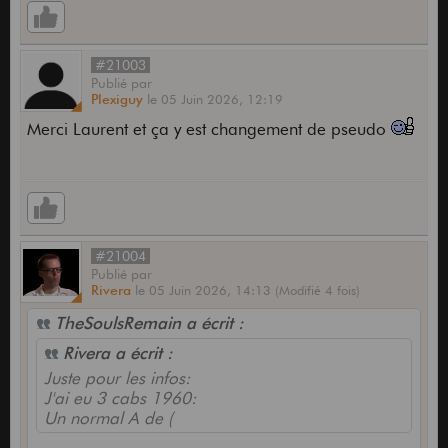
#21003
Publié
par
Plexiguy
le
05 Juin 2026,
12:19
Merci Laurent et ça y est changement de pseudo
#21004
Publié
par
Rivera
le
05 Juin 2026,
14:13
(Modifié 4 fois)
TheSoulsRemain a écrit :
Rivera a écrit :
Juste pour les infos:
J'ai eu 3 cabs 1960:
Un normal A de (