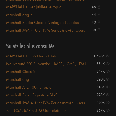
vidéo
MARSHALL silver jubilee le topic
46
Marshall origin
44
Marshall Studio Classic, Vintage et Jubilee
40
Marshall JVM 410 et JVM Series (new) :: Users
38
club ::
Sujets les plus consultés
MARSHALL Fan & User's Club
1 528K
Nouveauté 2012, Marshall JMP1, JCM1, JTM1
884K
etc etc
Marshall Class 5
847K
Marshall origin
320K
Marshall AFD100, le topic
316K
Marshall Slash Signature SL-5
293K
Marshall JVM 410 et JVM Series (new) :: Users
290K
club ::
<-- JCM, JMP n' JTM User club -->
269K