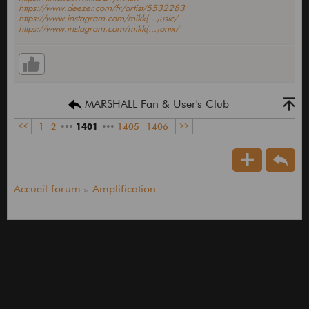
https://www.deezer.com/fr/artist/5532283
https://www.instagram.com/mikk(...)usic/
https://www.instagram.com/mikk(...)onix/
MARSHALL Fan & User's Club
<<
1
2
•••
1401
•••
1405
1406
>>
Accueil forum
Amplification