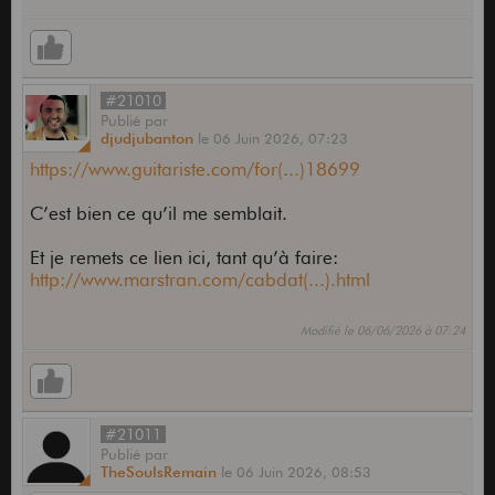
#21010
Publié
par
djudjubanton
le
06 Juin 2026,
07:23
https://www.guitariste.com/for(...)18699
C’est bien ce qu’il me semblait.
Et je remets ce lien ici, tant qu’à faire:
http://www.marstran.com/cabdat(...).html
Modifié le 06/06/2026 à 07:24
#21011
Publié
par
TheSoulsRemain
le
06 Juin 2026,
08:53