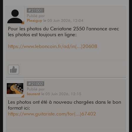
#21001
Publié
par
Plexiguy
le
05 Juin 2026,
12:04
Pour les photos du Ceriatone 2550 l'annonce avec
les photos est toujours en ligne:
https://www.leboncoin.fr/ad/in(...)20608
#21002
Publié
par
laurent
le
05 Juin 2026,
12:15
Les photos ont été à nouveau chargées dans le bon
format ici:
https://www.guitariste.com/for(...)67402