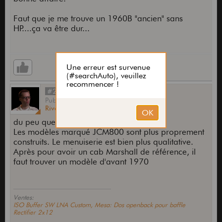
Je retente:
Juste pour les infos:
Faut que je me trouve un 1960B "ancien" sans
J'ai eu 3 cabs 1960:
HP....ça va être dur...
Un normal A d'avant 2010
Un AV de 2008
Un AX de 1998
La construction des baffles est strictement
identique.
#21006
Le AX sonne un peu mieux que les autres, peut-
Publié
par
être car il a reçu des modifications mineurs
Rivera
le
05 Juin 2026,
21:38
(visseries plus grosse, poignées métalliques,
du peu que j'en connaisse.
tasseaux dans les coins.
Les modèles marqué JCM800 sont plus proprement
construits. Le menuiserie est bien plus qualitative.
Tous les dos étaient en agglo (qui me semble être
Après pour avoir un cab Marshall de référence, il
de piètre qualité), changés par du CP Bouleaux,
faut trouver un modèle d'avant 1970
l'impact est très important en terme de focus et de
tenue en général.
EDIT: j'ai un peu cherché pour que ça marche.
Ventes:
ISO Buffer SW LNA Custom, Mesa: Dos openback pour baffle
J'ai remplacé le signe "symbole inférieur" par
Rectifier 2x12
"avant" sur l'année du 1960A. Ce symbole pose