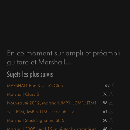
En ce moment sur ampli et préampli
guitare et Marshall...
Sujets les plus suivis
MARSHALL Fan & User's Club
162
Marshall Class 5
96
Nouveauté 2012, Marshall JMP1, JCM1, JTM1
86
etc etc
<-- JCM, JMP n' JTM User club -->
64
Marshall Slash Signature SL-5
58
Marshall 3005 Lead 12 mini stack - sample et
48