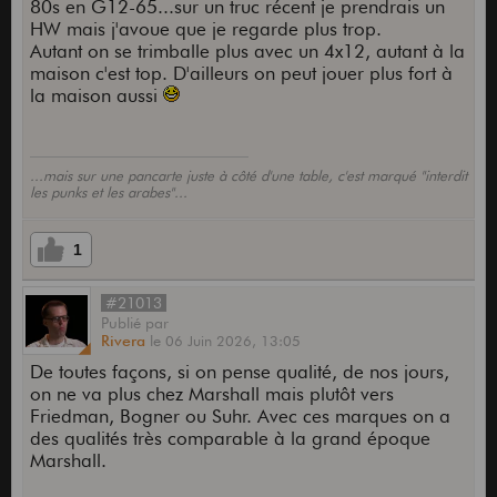
80s en G12-65...sur un truc récent je prendrais un
HW mais j'avoue que je regarde plus trop.
Autant on se trimballe plus avec un 4x12, autant à la
maison c'est top. D'ailleurs on peut jouer plus fort à
la maison aussi
...mais sur une pancarte juste à côté d'une table, c'est marqué "interdit
les punks et les arabes"...
1
#21013
Publié
par
Rivera
le
06 Juin 2026,
13:05
De toutes façons, si on pense qualité, de nos jours,
on ne va plus chez Marshall mais plutôt vers
Friedman, Bogner ou Suhr. Avec ces marques on a
des qualités très comparable à la grand époque
Marshall.