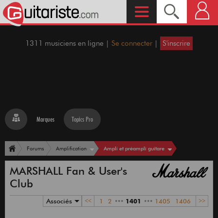
1311 musiciens en ligne |
Se connecter
|
S'inscrire
Marques
Topics Pro
Ampli et préampli guitare
Forums
Amplification
MARSHALL Fan & User's
Club
Associés
<<
1
2
•••
1401
•••
1405
1406
>>