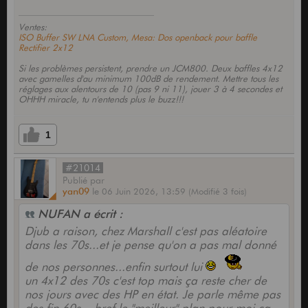
Ventes:
ISO Buffer SW LNA Custom, Mesa: Dos openback pour baffle
Rectifier 2x12
Si les problèmes persistent, prendre un JCM800. Deux baffles 4x12
avec gamelles d'au minimum 100dB de rendement. Mettre tous les
réglages aux alentours de 10 (pas 9 ni 11), jouer 3 à 4 secondes et
OHHH miracle, tu n'entends plus le buzz!!!
1
#21014
Publié
par
yan09
le
06 Juin 2026,
13:59
(Modifié 3 fois)
NUFAN a écrit :
Djub a raison, chez Marshall c'est pas aléatoire
dans les 70s...et je pense qu'on a pas mal donné
de nos personnes...enfin surtout lui
un 4x12 des 70s c'est top mais ça reste cher de
nos jours avec des HP en état. Je parle même pas