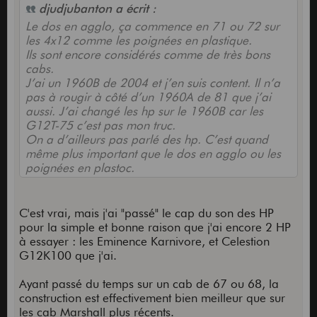
djudjubanton a écrit :
Le dos en agglo, ça commence en 71 ou 72 sur
les 4x12 comme les poignées en plastique.
Ils sont encore considérés comme de très bons
cabs.
J’ai un 1960B de 2004 et j’en suis content. Il n’a
pas à rougir à côté d’un 1960A de 81 que j’ai
aussi. J’ai changé les hp sur le 1960B car les
G12T-75 c’est pas mon truc.
On a d’ailleurs pas parlé des hp. C’est quand
même plus important que le dos en agglo ou les
poignées en plastoc.
C'est vrai, mais j'ai "passé" le cap du son des HP
pour la simple et bonne raison que j'ai encore 2 HP
à essayer : les Eminence Karnivore, et Celestion
G12K100 que j'ai.
Ayant passé du temps sur un cab de 67 ou 68, la
construction est effectivement bien meilleur que sur
les cab Marshall plus récents.