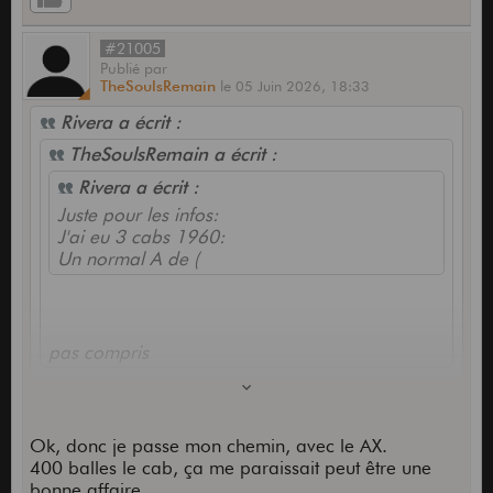
#21005
Publié
par
TheSoulsRemain
le
05 Juin 2026,
18:33
Rivera a écrit :
TheSoulsRemain a écrit :
Rivera a écrit :
Juste pour les infos:
J'ai eu 3 cabs 1960:
Un normal A de (
pas compris
Moi non, plus... le message est incomplet et je ne
peux pas ecrire plus... Sachant qu'il n'y avait pas
Ok, donc je passe mon chemin, avec le AX.
de photo.
400 balles le cab, ça me paraissait peut être une
bonne affaire.