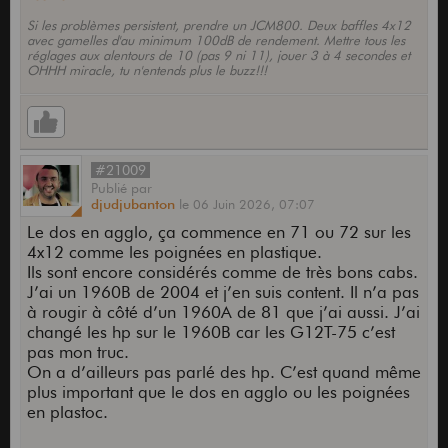
Si les problèmes persistent, prendre un JCM800. Deux baffles 4x12
avec gamelles d'au minimum 100dB de rendement. Mettre tous les
réglages aux alentours de 10 (pas 9 ni 11), jouer 3 à 4 secondes et
OHHH miracle, tu n'entends plus le buzz!!!
#21009
Publié
par
djudjubanton
le
06 Juin 2026,
07:07
Le dos en agglo, ça commence en 71 ou 72 sur les
4x12 comme les poignées en plastique.
Ils sont encore considérés comme de très bons cabs.
J’ai un 1960B de 2004 et j’en suis content. Il n’a pas
à rougir à côté d’un 1960A de 81 que j’ai aussi. J’ai
changé les hp sur le 1960B car les G12T-75 c’est
pas mon truc.
On a d’ailleurs pas parlé des hp. C’est quand même
plus important que le dos en agglo ou les poignées
en plastoc.