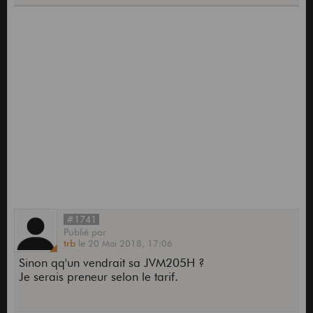
#1741
Publié
par
trb
le
20 Mai 2018,
17:06
Sinon qq'un vendrait sa JVM205H ?
Je serais preneur selon le tarif.