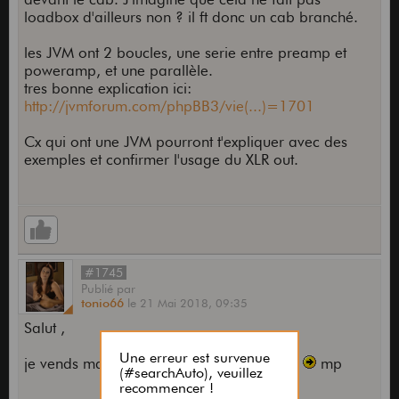
loadbox d'ailleurs non ? il ft donc un cab branché.
les JVM ont 2 boucles, une serie entre preamp et
poweramp, et une parallèle.
tres bonne explication ici:
http://jvmforum.com/phpBB3/vie(...)=1701
Cx qui ont une JVM pourront t'expliquer avec des
exemples et confirmer l'usage du XLR out.
#1745
Publié
par
tonio66
le
21 Mai 2018,
09:35
Salut ,
je vends ma jvm hjs , si ça interresse qlqn
mp