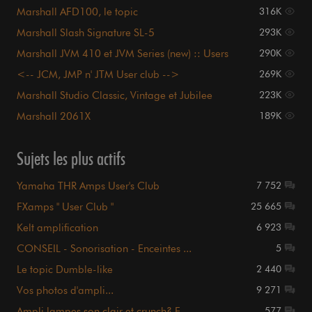
Marshall AFD100, le topic
316K
Marshall Slash Signature SL-5
293K
Marshall JVM 410 et JVM Series (new) :: Users
290K
club ::
<-- JCM, JMP n' JTM User club -->
269K
Marshall Studio Classic, Vintage et Jubilee
223K
Marshall 2061X
189K
Sujets les plus actifs
Yamaha THR Amps User's Club
7 752
FXamps " User Club "
25 665
Kelt amplification
6 923
CONSEIL - Sonorisation - Enceintes ...
5
Le topic Dumble-like
2 440
Vos photos d'ampli...
9 271
Ampli lampes son clair et crunch? F...
577