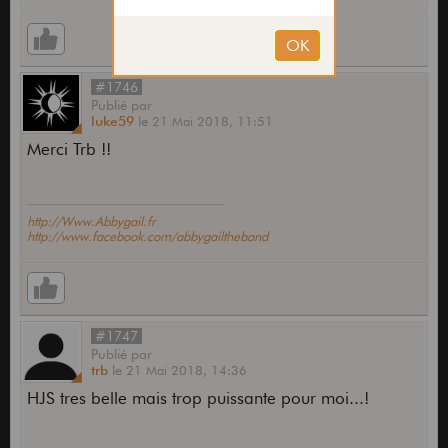
#1746
Publié
par
luke59
le
21 Mai 2018,
11:51
Merci Trb !!
http://Www.Abbygail.fr
http://www.facebook.com/abbygailtheband
#1747
Publié
par
trb
le
21 Mai 2018,
14:36
HJS tres belle mais trop puissante pour moi...!