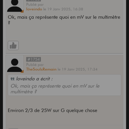
Publié
par
loveindo
le
19 Janv 2025,
16:38
Ok, mais ça représente quoi en mV sur le multimètre
?
#1754
Publié
par
TheSoulsRemain
le
19 Janv 2025,
17:34
loveindo a écrit :
Ok, mais ça représente quoi en mV sur le
multimètre ?
Environ 2/3 de 25W sur G quelque chose