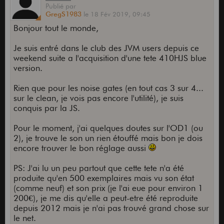
Publié
par
GregS1983
le
18 Fév 2019,
09:45
Bonjour tout le monde,
Je suis entré dans le club des JVM users depuis ce
weekend suite a l'acquisition d'une tete 410HJS blue
version.
Rien que pour les noise gates (en tout cas 3 sur 4...
sur le clean, je vois pas encore l'utilité), je suis
conquis par la JS.
Pour le moment, j'ai quelques doutes sur l'OD1 (ou
2), je trouve le son un rien étouffé mais bon je dois
encore trouver le bon réglage aussi
PS: J'ai lu un peu partout que cette tete n'a été
produite qu'en 500 exemplaires mais vu son état
(comme neuf) et son prix (je l'ai eue pour environ 1
200€), je me dis qu'elle a peut-etre été reproduite
depuis 2012 mais je n'ai pas trouvé grand chose sur
le net.