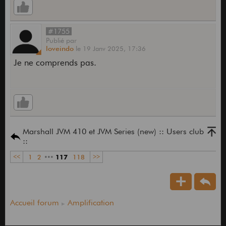
#1755
Publié
par
loveindo
le
19 Janv 2025,
17:36
Je ne comprends pas.
Marshall JVM 410 et JVM Series (new) :: Users club
::
<<
1
2
•••
117
118
>>
Accueil forum
Amplification