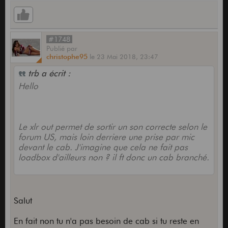
#1748
Publié
par
christophe95
le
23 Mai 2018,
23:47
trb a écrit :
Hello
Le xlr out permet de sortir un son correcte selon le
forum US, mais loin derriere une prise par mic
devant le cab. J'imagine que cela ne fait pas
loadbox d'ailleurs non ? il ft donc un cab branché.
Salut
En fait non tu n'a pas besoin de cab si tu reste en