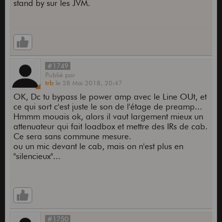
stand by sur les JVM.
#1749
Publié
par
trb
le
28 Mai 2018,
20:47
OK, Dc tu bypass le power amp avec le Line OUt, et
ce qui sort c'est juste le son de l'étage de preamp...
Hmmm mouais ok, alors il vaut largement mieux un
attenuateur qui fait loadbox et mettre des IRs de cab.
Ce sera sans commune mesure.
ou un mic devant le cab, mais on n'est plus en
"silencieux"...
#1750