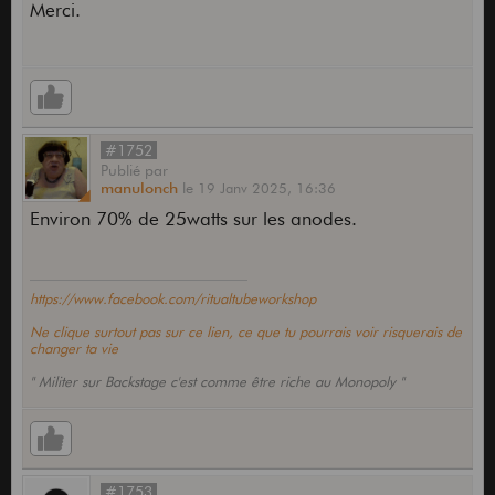
Merci.
#1752
Publié
par
manulonch
le
19 Janv 2025,
16:36
Environ 70% de 25watts sur les anodes.
https://www.facebook.com/ritualtubeworkshop
Ne clique surtout pas sur ce lien, ce que tu pourrais voir risquerais de
changer ta vie
" Militer sur Backstage c'est comme être riche au Monopoly "
#1753