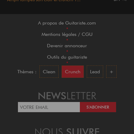
A propos de Guitariste.com
•
Mentions légales / CGU
•
Devenir annonceur
•
Outils du guitariste
•
Thèmes :
Clean
Crunch
Lead
+
NEWS
LETTER
NOUS
SUIVRE