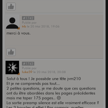
#1742
Publié
par
trb
le
20 Mai 2018,
19:06
merci à vous.
#1743
Publié
par
luke59
le
20 Mai 2018,
20:08
Salut à tous ! Je possède une tête jvm210
Et je ne comprends pas tout...
2 petites questions, je me doute que ces questions
ont du être abordées dans les pages précédentes
mais me taper 175 pages.. 😔
La sortie preamp silence est elle vraiment efficace ?
Les 2 boucles d effet ! Pas compris, quelles