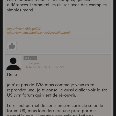
différences ?comment les utiliser avec des exemples
simples merci.
http://Www.Abbygail.fr
http://www.facebook.com/abbygailtheband
#1744
Publié
par
trb
le
21 Mai 2018,
07:52
Hello
je n' ai pas de JVM mais comme je veux m'en
reprendre une, je te conseille aussi d'aller voir le site
US Jvm forum qui vient de ré-ouvrir.
Le xlr out permet de sortir un son correcte selon le
forum US, mais loin derriere une prise par mic
devant le cab. J'imagine que cela ne fait pas