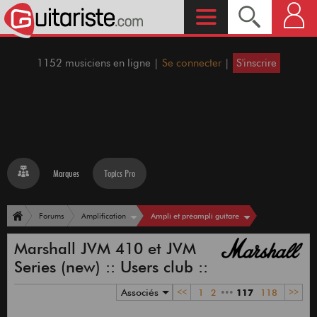
1152 musiciens en ligne |
Se connecter
|
S'inscrire
Marques
Topics Pro
Ampli et préampli guitare
Forums
Amplification
Marshall JVM 410 et JVM
Series (new) :: Users club ::
Associés
<<
1
2
•••
117
118
>>