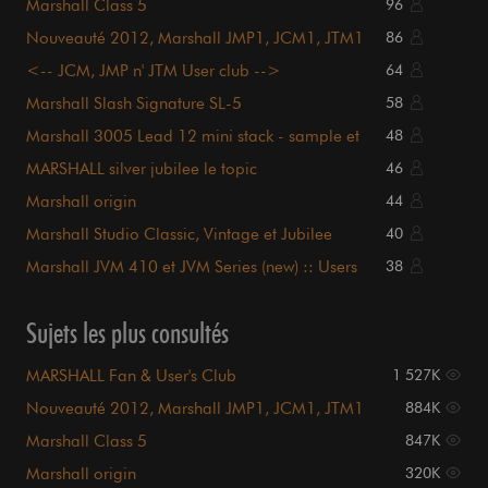
Marshall Class 5
96
Nouveauté 2012, Marshall JMP1, JCM1, JTM1
86
etc etc
<-- JCM, JMP n' JTM User club -->
64
Marshall Slash Signature SL-5
58
Marshall 3005 Lead 12 mini stack - sample et
48
vidéo
MARSHALL silver jubilee le topic
46
Marshall origin
44
Marshall Studio Classic, Vintage et Jubilee
40
Marshall JVM 410 et JVM Series (new) :: Users
38
club ::
Sujets les plus consultés
MARSHALL Fan & User's Club
1 527K
Nouveauté 2012, Marshall JMP1, JCM1, JTM1
884K
etc etc
Marshall Class 5
847K
Marshall origin
320K