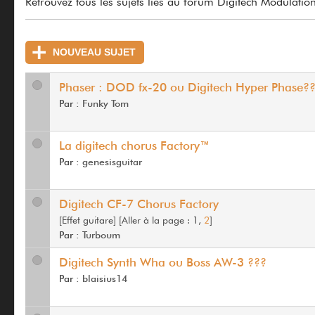
Retrouvez tous les sujets liés au forum Digitech Modulatio
NOUVEAU SUJET
Phaser : DOD fx-20 ou Digitech Hyper Phase?
Par :
Funky Tom
La digitech chorus Factory™
Par :
genesisguitar
Digitech CF-7 Chorus Factory
[Effet guitare]
[
Aller à la page :
1,
2
]
Par :
Turboum
Digitech Synth Wha ou Boss AW-3 ???
Par :
blaisius14