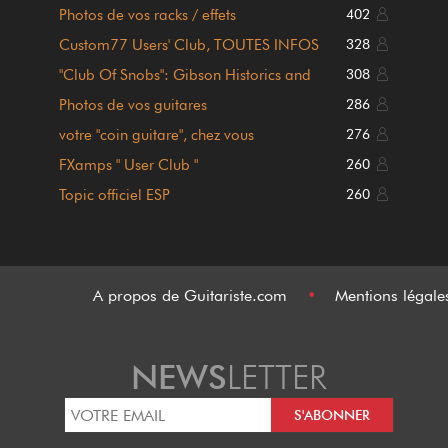
Photos de vos racks / effets
402
Custom77 Users' Club, TOUTES INFOS
328
POST #1 !!!
"Club Of Snobs": Gibson Historics and
308
Custom Shop
Photos de vos guitares
286
votre "coin guitare", chez vous
276
FXamps " User Club "
260
Topic officiel ESP
260
A propos de Guitariste.com
•
Mentions légal
NEWS
LETTER