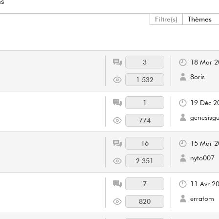
ns
Filtre(s)
Thèmes
?
3
18 Mar 2
8oris
1 532
1
19 Déc 2
genesisgu
774
16
15 Mar 2
nyto007
2 351
7
11 Avr 2
erratom
820