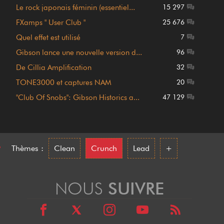
Le rock japonais féminin (essentiel...
15 297
FXamps " User Club "
25 676
Quel effet est utilisé
7
Gibson lance une nouvelle version d...
96
De Cillia Amplification
32
TONE3000 et captures NAM
20
"Club Of Snobs": Gibson Historics a...
47 129
•
Thèmes :
Clean
Crunch
Lead
+
NOUS
SUIVRE