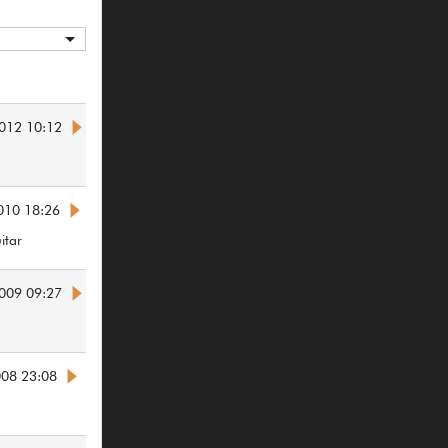
012 10:12
010 18:26
itar
009 09:27
008 23:08