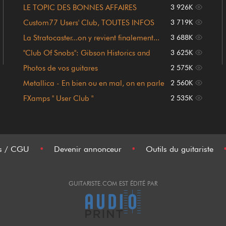
LE TOPIC DES BONNES AFFAIRES
3 926K
(Règlement en page 1)
Custom77 Users' Club, TOUTES INFOS
3 719K
POST #1 !!!
La Stratocaster...on y revient finalement...
3 688K
"Club Of Snobs": Gibson Historics and
3 625K
Custom Shop
Photos de vos guitares
2 575K
Metallica - En bien ou en mal, on en parle
2 560K
FXamps " User Club "
2 535K
es / CGU
•
Devenir annonceur
•
Outils du guitariste
GUITARISTE.COM EST ÉDITÉ PAR