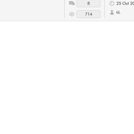
8
25 Oct 2
til.
714