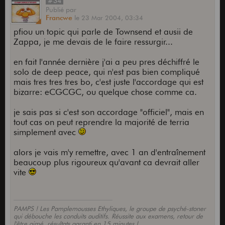
#34
Publié
par
Francwe
le
23 Mar 2004,
03:34
pfiou un topic qui parle de Townsend et ausii de
Zappa, je me devais de le faire ressurgir...
en fait l'année dernière j'ai a peu pres déchiffré le
solo de deep peace, qui n'est pas bien compliqué
mais tres tres tres bo, c'est juste l'accordage qui est
bizarre: eCGCGC, ou quelque chose comme ca.
je sais pas si c'est son accordage "officiel", mais en
tout cas on peut reprendre la majorité de terria
simplement avec
alors je vais m'y remettre, avec 1 an d'entraînement
beaucoup plus rigoureux qu'avant ca devrait aller
vite
PAMPS ! Les Pamplemousses Ethyliques, le groupe de psyché-stoner
qui débouche les conduits auditifs. Réussite aux examens, retour de
l'être aimé, résultats garanti en 15 minutes !