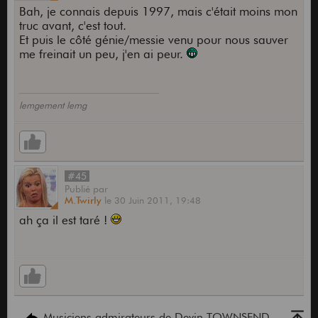
Bah, je connais depuis 1997, mais c'était moins mon
truc avant, c'est tout.
Et puis le côté génie/messie venu pour nous sauver
me freinait un peu, j'en ai peur.
lemgement lemg
#45
Publié
par
M.Twirly
le
30 Juin 2011,
19:48
ah ça il est taré !
Musiciens admirateurs de Devin TOWNSEND...