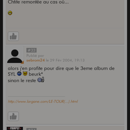
Chtite remontée au cas où...
#33
Publié
par
sebrom24
le
29 Fév 2004,
19:13
alors j'en profite pour dire que le 3eme album de
SYL
beurk*
sinon le reste
http://www.lorgane.com/LE-TOUR(...).html