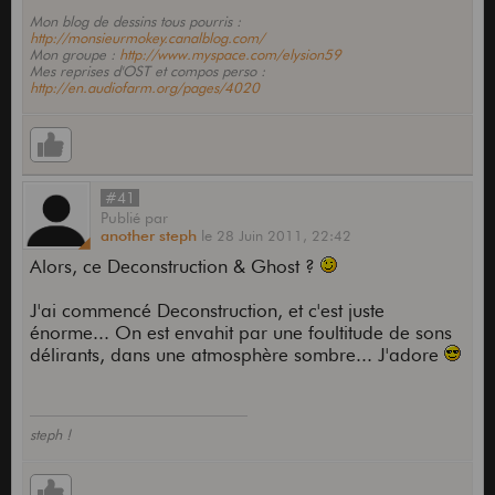
Mon blog de dessins tous pourris :
http://monsieurmokey.canalblog.com/
Mon groupe :
http://www.myspace.com/elysion59
Mes reprises d'OST et compos perso :
http://en.audiofarm.org/pages/4020
#41
Publié
par
another steph
le
28 Juin 2011,
22:42
Alors, ce Deconstruction & Ghost ?
J'ai commencé Deconstruction, et c'est juste
énorme... On est envahit par une foultitude de sons
délirants, dans une atmosphère sombre... J'adore
steph !