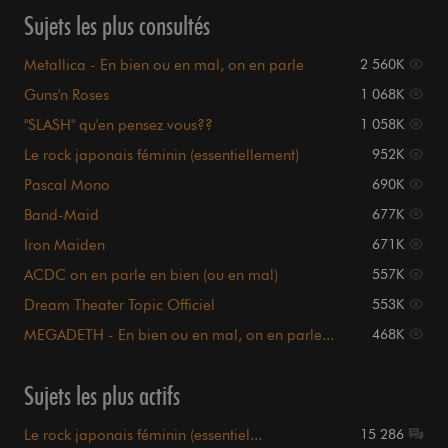
Sujets les plus consultés
Metallica - En bien ou en mal, on en parle
2 560K
Guns'n Roses
1 068K
"SLASH" qu'en pensez vous??
1 058K
Le rock japonais féminin (essentiellement)
952K
Pascal Mono
690K
Band-Maid
677K
Iron Maiden
671K
ACDC on en parle en bien (ou en mal)
557K
Dream Theater Topic Officiel
553K
MEGADETH - En bien ou en mal, on en parle...
468K
Sujets les plus actifs
Le rock japonais féminin (essentiel...
15 286