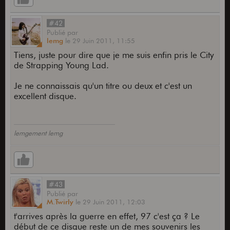
#42
Publié
par
lemg
le
29 Juin 2011,
11:55
Tiens, juste pour dire que je me suis enfin pris le City
de Strapping Young Lad.
Je ne connaissais qu'un titre ou deux et c'est un
excellent disque.
lemgement lemg
#43
Publié
par
M.Twirly
le
29 Juin 2011,
12:03
t'arrives après la guerre en effet, 97 c'est ça ? Le
début de ce disque reste un de mes souvenirs les