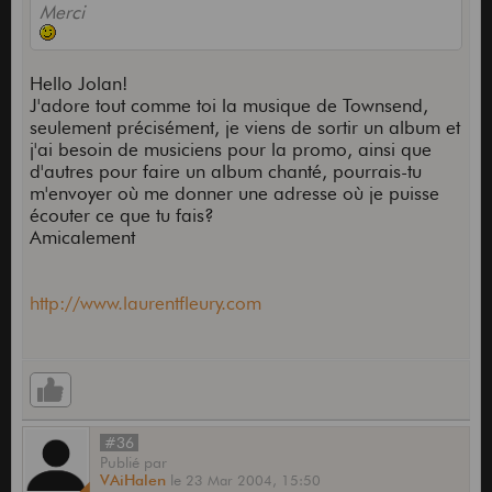
Merci
Hello Jolan!
J'adore tout comme toi la musique de Townsend,
seulement précisément, je viens de sortir un album et
j'ai besoin de musiciens pour la promo, ainsi que
d'autres pour faire un album chanté, pourrais-tu
m'envoyer où me donner une adresse où je puisse
écouter ce que tu fais?
Amicalement
http://www.laurentfleury.com
#36
Publié
par
VAiHalen
le
23 Mar 2004,
15:50