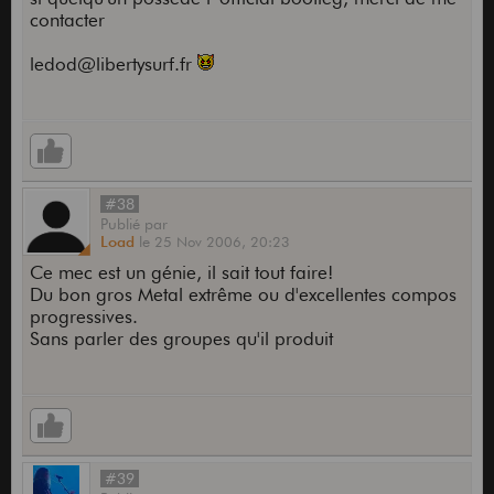
contacter
ledod@libertysurf.fr
#38
Publié
par
Load
le
25 Nov 2006,
20:23
Ce mec est un génie, il sait tout faire!
Du bon gros Metal extrême ou d'excellentes compos
progressives.
Sans parler des groupes qu'il produit
#39