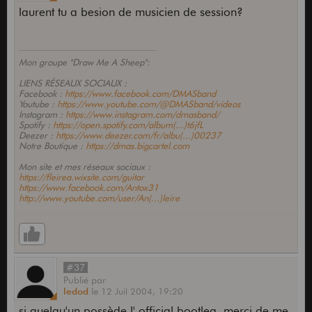
laurent tu a besion de musicien de session?
Mon groupe "Draw Me A Sheep":
LIENS RÉSEAUX SOCIAUX :
Facebook :
https://www.facebook.com/DMASband
Youtube :
https://www.youtube.com/@DMASband/videos
Instagram :
https://www.instagram.com/dmasband/
Spotify :
https://open.spotify.com/album(...)t6jfL
Deezer :
https://www.deezer.com/fr/albu(...)00237
Notre Boutique :
https://dmas.bigcartel.com
Mon site et mes réseaux sociaux :
https://fleirea.wixsite.com/guitar
https://www.facebook.com/Antox31
http://www.youtube.com/user/An(...)leire
#37
Publié
par
ledod
le
12 Juil 2004,
19:20
si quelqu'un possède l' official bootleg, merci de me