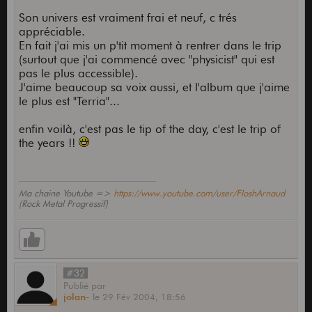
Son univers est vraiment frai et neuf, c trés
appréciable.
En fait j'ai mis un p'tit moment à rentrer dans le trip
(surtout que j'ai commencé avec "physicist" qui est
pas le plus accessible).
J'aime beaucoup sa voix aussi, et l'album que j'aime
le plus est "Terria"...
enfin voilà, c'est pas le tip of the day, c'est le trip of
the years !!
Ma chaine Youtube =>
https://www.youtube.com/user/FloshArnaud
(Rock Metal Progressif)
#32
Publié
par
jolan-
le
29 Fév 2004,
18:56