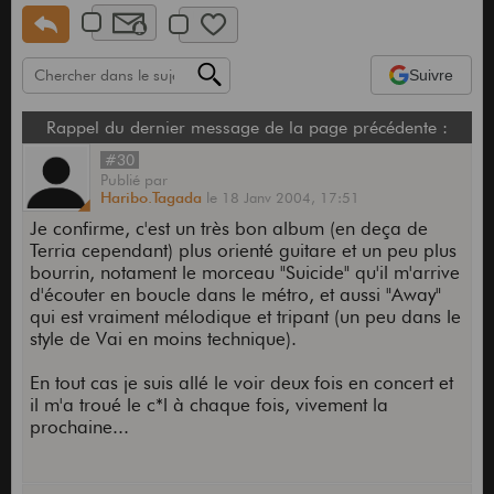
Suivre
Rappel du dernier message de la page précédente :
#30
Publié
par
Haribo.Tagada
le
18 Janv 2004,
17:51
Je confirme, c'est un très bon album (en deça de
Terria cependant) plus orienté guitare et un peu plus
bourrin, notament le morceau "Suicide" qu'il m'arrive
d'écouter en boucle dans le métro, et aussi "Away"
qui est vraiment mélodique et tripant (un peu dans le
style de Vai en moins technique).
En tout cas je suis allé le voir deux fois en concert et
il m'a troué le c*l à chaque fois, vivement la
prochaine...