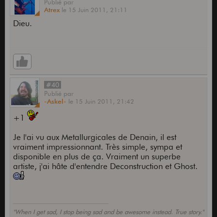
Publié
par
Atrex
le
15 Juin 2011,
21:11
Dieu.
#40
Publié
par
-Askel-
le
15 Juin 2011,
21:42
+1
Je l'ai vu aux Metallurgicales de Denain, il est
vraiment impressionnant. Très simple, sympa et
disponible en plus de ça. Vraiment un superbe
artiste, j'ai hâte d'entendre Deconstruction et Ghost.
"When I get sad, I stop being sad and be awesome instead. True story."