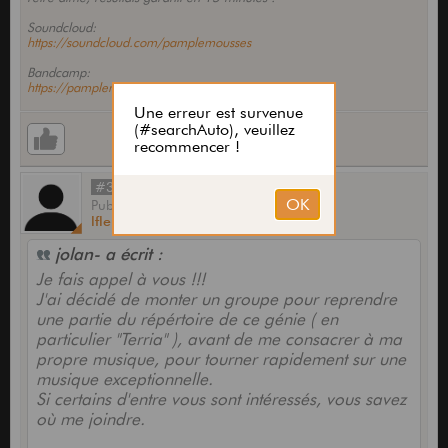
Soundcloud:
https://soundcloud.com/pamplemousses
Bandcamp:
https://pamplemoussesethylique(...)eases
#35
Publié
par
lfleury
le
23 Mar 2004,
15:48
jolan- a écrit :
Je fais appel à vous !!!
J'ai décidé de monter un groupe pour reprendre
une partie du répértoire de ce génie ( en
particulier "Terria" ), avant de me consacrer à ma
propre musique, pour tourner rapidement sur une
musique exceptionnelle.
Si certains d'entre vous sont intéressés, vous savez
où me joindre.