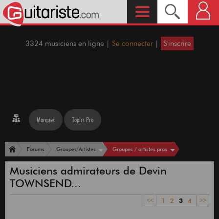
3324 musiciens en ligne |
Se connecter
|
S'inscrire
Marques
Topics Pro
Groupes / artistes pros
Forums
Groupes/Artistes
Musiciens admirateurs de Devin
TOWNSEND...
<<
1
2
3
4
>>