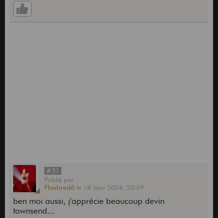
#31
Publié
par
Floshred6
le
18 Janv 2004,
20:59
ben moi aussi, j'apprécie beaucoup devin
townsend...