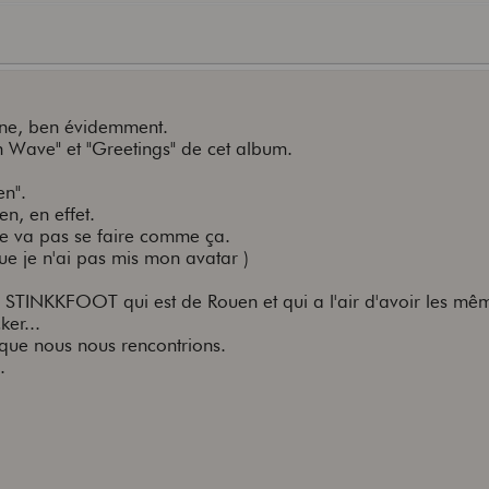
ne, ben évidemment.
h Wave" et "Greetings" de cet album.
en".
n, en effet.
 ne va pas se faire comme ça.
que je n'ai pas mis mon avatar )
ain STINKKFOOT qui est de Rouen et qui a l'air d'avoir les mê
er...
 que nous nous rencontrions.
.