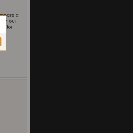
comparé a
? ah oui
ec toi