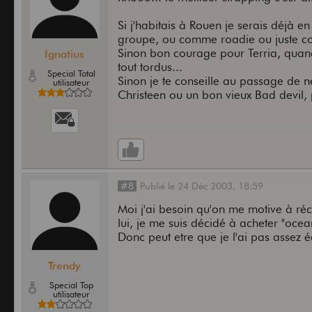
Si j'habitais à Rouen je serais déjà 
groupe, ou comme roadie ou juste c
Sinon bon courage pour Terria, quand 
Ignatius
tout tordus...
Special Total
Sinon je te conseille au passage de ne 
utilisateur
Christeen ou un bon vieux Bad devil, 
#8
Publié
le
24 Déc 2003,
18:59
Moi j'ai besoin qu'on me motive à récou
lui, je me suis décidé à acheter "ocea
Donc peut etre que je l'ai pas assez éc
Trendy
Special Top
utilisateur