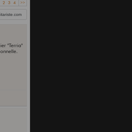
2
3
4
>>
tariste.com
er "Terria"
onnelle.