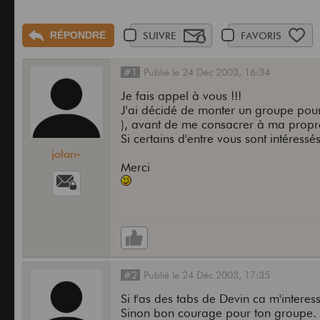
RÉPONDRE
SUIVRE
FAVORIS
#1
Publié
le
24 Déc 2003,
16:34
Je fais appel à vous !!!
J'ai décidé de monter un groupe pour 
), avant de me consacrer à ma propr
Si certains d'entre vous sont intéress
jolan-
Merci
#2
Publié
le
24 Déc 2003,
17:35
Si t'as des tabs de Devin ca m'interess
Sinon bon courage pour ton groupe.