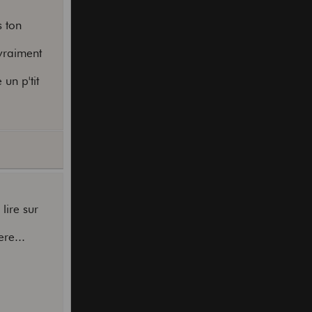
s ton
 vraiment
un p'tit
lire sur
ere...