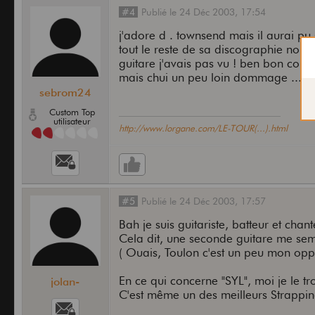
#4
Publié
le
24 Déc 2003,
17:54
j'adore d . townsend mais il aurai pu 
tout le reste de sa discographie non 
guitare j'avais pas vu ! ben bon coura
mais chui un peu loin dommage ...
sebrom24
Custom Top
utilisateur
http://www.lorgane.com/LE-TOUR(...).html
#5
Publié
le
24 Déc 2003,
17:57
Bah je suis guitariste, batteur et chant
Cela dit, une seconde guitare me sem
( Ouais, Toulon c'est un peu mon o
En ce qui concerne "SYL", moi je le tro
jolan-
C'est même un des meilleurs Strappin