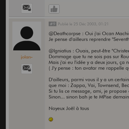
#9
Publié
le
25 Déc 2003,
01:21
@Deathcorpse : Oui j'ai Ocan Machi
Je pense d'ailleurs reprendre "Sevent
@Igniatius : Ouais, peut-être "Christe
Dommage que tu ne sois pas sur Roue
jolan-
Mais j'ai eu l'idée y a deux jours, ça
( J'y pense : ton avatar me rappelle 
D'ailleurs, parmi vous il y a un cert
que moi : Zappa, Vai, Townsend, Beck
Si tu lis ce message, ami, je propose
Sinon... sinon bah je te MPise demain
Noyeux Joël à tous