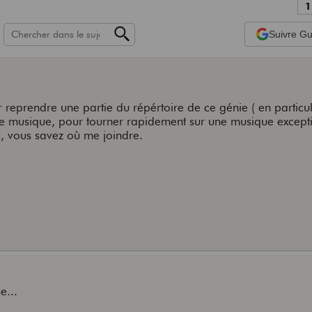
1
Suivre
Gui
reprendre une partie du répértoire de ce génie ( en particuli
e musique, pour tourner rapidement sur une musique excepti
és, vous savez où me joindre.
e...