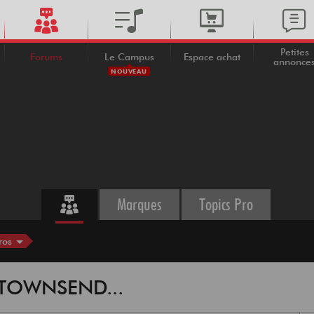
Petites
Forums
Le Campus
Espace achat
annonce
NOUVEAU
Marques
Topics Pro
ros
n TOWNSEND...