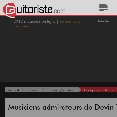
Articles
2012 musiciens en ligne |
Se connecter
|
S'inscrire
Groupes / artistes p
Accueil
Forums
Groupes/Artistes
Musiciens admirateurs de Devi