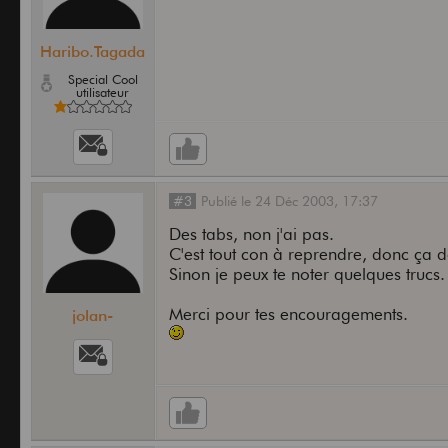
Haribo.Tagada
Special Cool
utilisateur
#3
Publié
le
24 Déc 2003,
17:37
Des tabs, non j'ai pas.
C'est tout con à reprendre, donc ça do
Sinon je peux te noter quelques trucs.
Merci pour tes encouragements.
jolan-