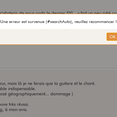
s'abstenir de nous sortir le dernier SYL . y fait un peu pitié 
? sinon tu compte jouer de quel instrument dans ton groupe 
ge en tout cas si gt dans ton coin je serai bien venu jouer av
eur, mais là je ne ferais que la guitare et le chant.
ble indispensable.
pposé géographiquement... dommage )
uve très réussi.
g, à mon avis.