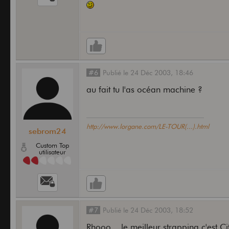
#6
Publié
le
24 Déc 2003,
18:46
au fait tu l'as océan machine ?
http://www.lorgane.com/LE-TOUR(...).html
sebrom24
Custom Top
utilisateur
#7
Publié
le
24 Déc 2003,
18:52
Rhooo... le meilleur strapping c'est Ci