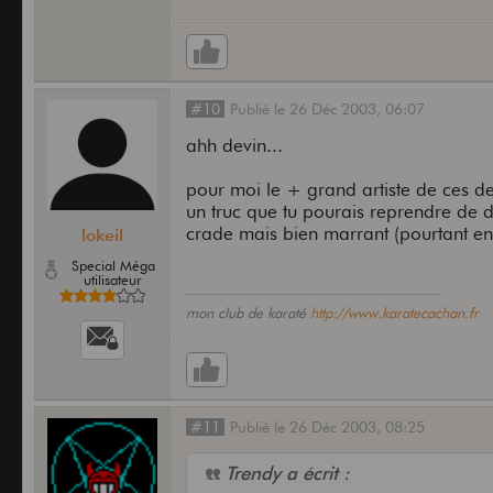
#10
Publié
le
26 Déc 2003,
06:07
ahh devin...
pour moi le + grand artiste de ces der
un truc que tu pourais reprendre de d
crade mais bien marrant (pourtant en 
lokeil
Special Méga
utilisateur
mon club de karaté
http://www.karatecachan.fr
#11
Publié
le
26 Déc 2003,
08:25
Trendy a écrit :