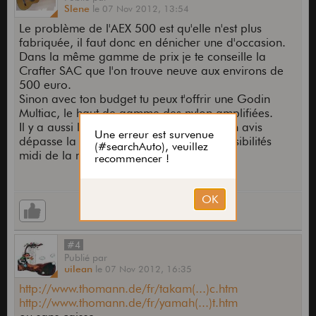
Slene
le
07 Nov 2012,
13:54
Le problème de l'AEX 500 est qu'elle n'est plus
fabriquée, il faut donc en dénicher une d'occasion.
Dans la même gamme de prix je te conseille la
Crafter SAC que l'on trouve neuve aux environs de
500 euro.
Sinon avec ton budget tu peux t'offrir une Godin
Multiac, le haut de gamme des nylon amplifiées.
Il y a aussi la Lag Keziah Jones qui à mon avis
dépasse la Godin ACS mais sans les possibilités
midi de la multiac.
#4
Publié
par
uilean
le
07 Nov 2012,
16:35
http://www.thomann.de/fr/takam(...)c.htm
http://www.thomann.de/fr/yamah(...)t.htm