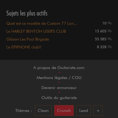
Sujets les plus actifs
Quel est ce modèle de Custom 77 Lon...
10
Le HARLEY BENTON USER'S CLUB
13 605
Gibson Les Paul Brigade
55 385
Le EPIPHONE club!!
8 328
A propos de Guitariste.com
•
Mentions légales / CGU
•
Devenir annonceur
•
Outils du guitariste
•
Thèmes :
Clean
Crunch
Lead
+