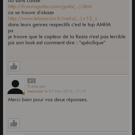
ou sans caisse
http://fr.euroguitar.com/guita(...).html
ca se trouve d'okaze
http://www.leboncoin.fr/instru(...)=12_s
dans leurs genres respectifs c'est le top AMHA
ps
je trouve que le capteur de la Kezia n'est pas terrible
pis son look est comment dire : ''spécifique''
#5
Publié
par
manuair
le
07 Nov 2012,
17:12
Merci bien pour vos deux réponses.