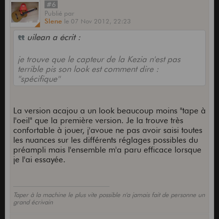
#6
Publié
par
Slene
le
07 Nov 2012,
22:23
uilean a écrit :
je trouve que le capteur de la Kezia n'est pas
terrible pis son look est comment dire :
''spécifique''
La version acajou a un look beaucoup moins "tape à
l'oeil" que la première version. Je la trouve très
confortable à jouer, j'avoue ne pas avoir saisi toutes
les nuances sur les différents réglages possibles du
préampli mais l'ensemble m'a paru efficace lorsque
je l'ai essayée.
Taper à la machine le plus vite possible n'a jamais fait de personne un
grand écrivain