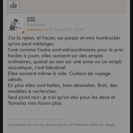
#7
Publié
par
coromon
le
07 Mai 2013,
15:57
J'ai la nylon, et l'acier, au piezzo et mini humbucker
qu'on peut mélanger.
l'une comme l'autre sont extraordinaires pour le prix:
faciles à jouer, elles sonnent sur des amplis
ordinaires, quand au son sur une sono ou un ampli
acoustique, c'est fabuleux!
Elles sonnent même à vide. Guitare de voyage
idéale.
En plus elles sont belles, bien dessinées. Bref, des
modèles à rechercher.
Seul point noir: je n'ai qu'un étui pour les deux et
Yamaha n'en fourni plus.
qu'importe les micros, pourvu qu'on ait l'intention dans les doigts