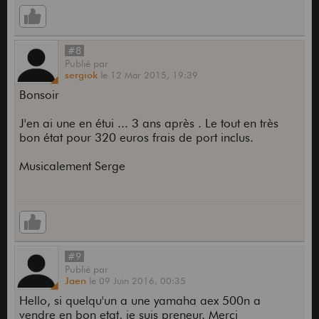
#8
Publié
par
sergiok
le
12 Mar 2015,
19:39
Bonsoir
J'en ai une en étui ... 3 ans après . Le tout en très
bon état pour 320 euros frais de port inclus.
Musicalement Serge
#9
Publié
par
Jaen
le
09 Juin 2016,
00:35
Hello, si quelqu'un a une yamaha aex 500n a
vendre en bon etat, je suis preneur. Merci