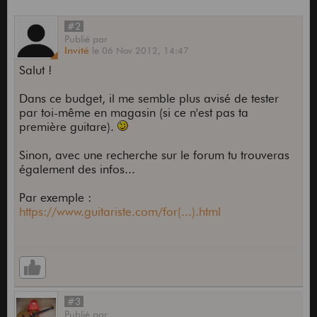
#2
Publié
par
Invité
le
06 Nov 2012,
14:47
Salut !
Dans ce budget, il me semble plus avisé de tester
par toi-même en magasin (si ce n'est pas ta
première guitare).
Sinon, avec une recherche sur le forum tu trouveras
également des infos...
Par exemple :
https://www.guitariste.com/for(...).html
#3
Publié
par