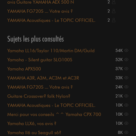
avis Guitare YAMAHA AEX 500 N
2
YAMAHA FG720S ... Votre avis ?
2
YAMAHA Acoustiques - Le TOPIC OFFICIEL.
2
Sujets les plus consultés
Yamaha LL16/Taylor 110/Martin DM/Guild
54K
GAD50
Yamaha - Silent guitar SLG100S
52K
Yamaha APX500
37K
YAMAHA A3R, A3M, AC3M et AC3R
33K
YAMAHA FG720S ... Votre avis ?
24K
Guitare Crossover? folk Nylon?
21K
YAMAHA Acoustiques - Le TOPIC OFFICIEL.
10K
Merci pour vos conseils ^^ Yamaha CPX 700
10K
Yamaha LLX6, vos avis ?
10K
Yamaha ll6 ou Seagull s6?
8K