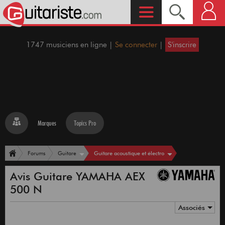
1747 musiciens en ligne |
Se connecter
|
S'inscrire
Marques
Topics Pro
Guitare acoustique et électro
Forums
Guitare
Avis Guitare YAMAHA AEX
500 N
Associés