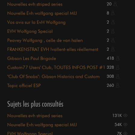
Nouvelles evh striped series
20
Nouvelle Evh wolfgang special MIJ
8
Vos avis sur la EvH Wolfgang
2
EVH Wolfgang Special
2
Peavey Wolfgang , celle de van halen
2
FRANKENSTRAT EVH !vallent-elles réellement
2
qqchose?
Gibson Les Paul Brigade
418
Custom77 Users' Club, TOUTES INFOS POST #1
328
!!!
"Club Of Snobs": Gibson Historics and Custom
308
Shop
Topic officiel ESP
260
Sujets les plus consultés
Nouvelles evh striped series
131K
Nouvelle Evh wolfgang special MIJ
54K
EVH Wolfgang Special
7K