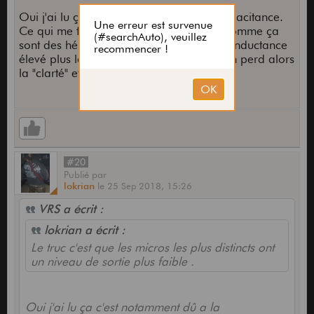
Oui j'ai lu ça c'est notamment dû a la capacitance.
Ce qui me fait penser que des bobines comme ça
sont des hérésies. En gros plus on a une inductance
élevé plus la capacitance sera élévé et on perd alors
la "clarté" et l'intelligibilité.
#20
Publié
par
lokrian
le
25 Sep 2018,
15:26
VRS a écrit :
lokrian a écrit :
Le truc c'est que les micros les plus distincts ont
un niveau de sortie plus faible .
Oui j'ai lu ça c'est notamment dû a la