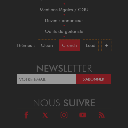
•
Mentions légales / CGU
•
Devenir annonceur
•
Outils du guitariste
•
Thèmes :
Clean
Crunch
Lead
+
NEWS
LETTER
NOUS
SUIVRE