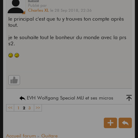
Publié
par
Charles XL
le
28 Sep 2018,
22:36
le principal c'est que tu y trouves ton compte après
tout.
je te souhaite tout le bonheur du monde avec la prs
s2.
EVH Wolfgang Special MIJ et ses micros
<<
1
2
3
>>
Accueil forum
Guitare