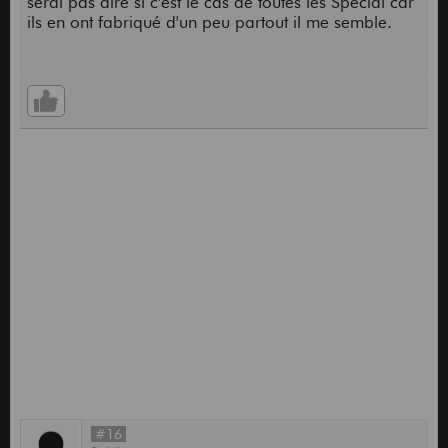
serai pas dire si c'est le cas de toutes les Special car
ils en ont fabriqué d'un peu partout il me semble.
#16