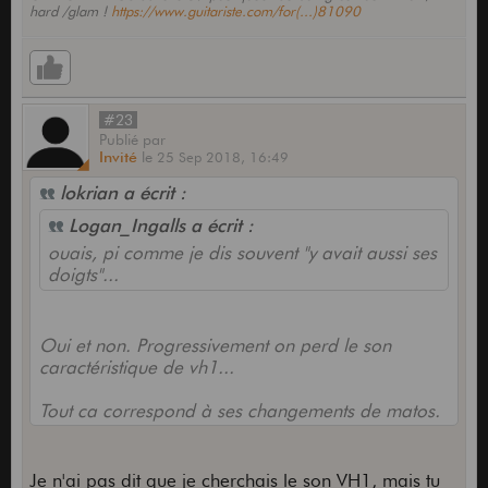
hard /glam !
https://www.guitariste.com/for(...)81090
#23
Publié
par
Invité
le
25 Sep 2018,
16:49
lokrian a écrit :
Logan_Ingalls a écrit :
ouais, pi comme je dis souvent "y avait aussi ses
doigts"...
Oui et non. Progressivement on perd le son
caractéristique de vh1...
Tout ca correspond à ses changements de matos.
Je n'ai pas dit que je cherchais le son VH1, mais tu