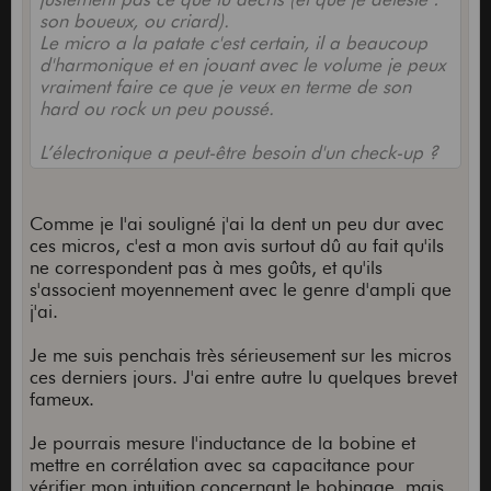
son boueux, ou criard).
Le micro a la patate c'est certain, il a beaucoup
d'harmonique et en jouant avec le volume je peux
vraiment faire ce que je veux en terme de son
hard ou rock un peu poussé.
L’électronique a peut-être besoin d'un check-up ?
Comme je l'ai souligné j'ai la dent un peu dur avec
ces micros, c'est a mon avis surtout dû au fait qu'ils
ne correspondent pas à mes goûts, et qu'ils
s'associent moyennement avec le genre d'ampli que
j'ai.
Je me suis penchais très sérieusement sur les micros
ces derniers jours. J'ai entre autre lu quelques brevet
fameux.
Je pourrais mesure l'inductance de la bobine et
mettre en corrélation avec sa capacitance pour
vérifier mon intuition concernant le bobinage, mais