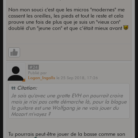
Non mon souci c'est que les micros "modernes" me
cassent les oreilles, les pieds et tout le reste et cela
prouve une fois de plus que je suis un "vieux con"
doublé d'un "jeune con" et que c’était mieux avant
#24
Publié
par
Logan_Ingalls
le
25 Sep 2018,
17:26
Citation:
Je sais qu'avec une gratte EVH on pourrait croire
mais je n'ai pas cette démarche là, pour la blague
la guitare est une Wolfgang je ne vais jouer du
Mozart m'voyez ?
Tu pourrais peut-être jouer de la basse comme son