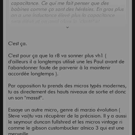
capacitance. Ce qui me fait penser que des
bobines comme ça sont des hérésies. En gros plus
on a une inductance élevé plus la capacitance
sera élévé et on perd alors la "clarté" et
l'intelligibilité.
C'est ça.
C'est pour ça que la r8 va sonner plus vh1 (
d'ailleurs il a longtemps utilisé une les Paul avant de
l'abandonner faute de parvenir à la maintenir
accordée longtemps ).
Par opposition tu prends des micros typés modernes,
tu as directement des hauts niveaux de sortie et donc
un son ''massif''.
Essaye un autre micro, genre di marzio évolution (
Steve vai)tu vas récupèrer de la précision. Il y a aussi
le seymour duncan fullshred et les micros vintage ri
comme le gibson custombucker alnico 3 qui est une
merveille..