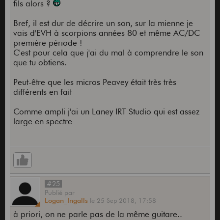
fils alors ?
Bref, il est dur de décrire un son, sur la mienne je
vais d'EVH à scorpions années 80 et même AC/DC
première période !
C'est pour cela que j'ai du mal à comprendre le son
que tu obtiens.
Peut-être que les micros Peavey était très très
différents en fait
Comme ampli j'ai un Laney IRT Studio qui est assez
large en spectre
#25
Publié
par
Logan_Ingalls
le
25 Sep 2018,
17:58
à priori, on ne parle pas de la même guitare..