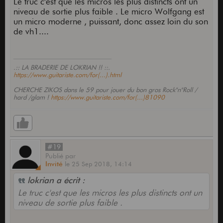
Le truc c'est que les micros les plus distincts ont un
niveau de sortie plus faible . Le micro Wolfgang est
un micro moderne , puissant, donc assez loin du son
de vh1....
.:: LA BRADERIE DE LOKRIAN !! ::.
https://www.guitariste.com/for(...).html
CHERCHE ZIKOS dans le 59 pour jouer du bon gros Rock"n"Roll /
hard /glam !
https://www.guitariste.com/for(...)81090
#19
Publié
par
Invité
le
25 Sep 2018,
14:14
lokrian a écrit :
Le truc c'est que les micros les plus distincts ont un
niveau de sortie plus faible .