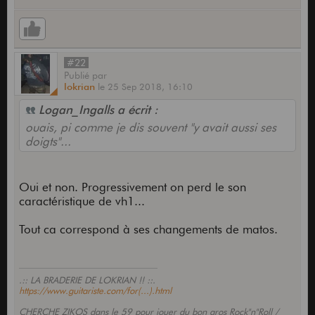
#22
Publié
par
lokrian
le
25 Sep 2018,
16:10
Logan_Ingalls a écrit :
ouais, pi comme je dis souvent "y avait aussi ses
doigts"...
Oui et non. Progressivement on perd le son
caractéristique de vh1...
Tout ca correspond à ses changements de matos.
.:: LA BRADERIE DE LOKRIAN !! ::.
https://www.guitariste.com/for(...).html
CHERCHE ZIKOS dans le 59 pour jouer du bon gros Rock"n"Roll /