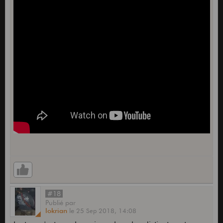
#18
Publié
par
lokrian
le
25 Sep 2018,
14:08