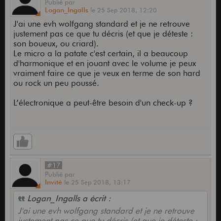
Publié
par
Logan_Ingalls
le
25 Sep 2018,
12:20
J'ai une evh wolfgang standard et je ne retrouve
justement pas ce que tu décris (et que je déteste :
son boueux, ou criard).
Le micro a la patate c'est certain, il a beaucoup
d'harmonique et en jouant avec le volume je peux
vraiment faire ce que je veux en terme de son hard
ou rock un peu poussé.
L’électronique a peut-être besoin d'un check-up ?
#17
Publié
par
Invité
le
25 Sep 2018,
13:17
Logan_Ingalls a écrit :
J'ai une evh wolfgang standard et je ne retrouve
justement pas ce que tu décris (et que je déteste :