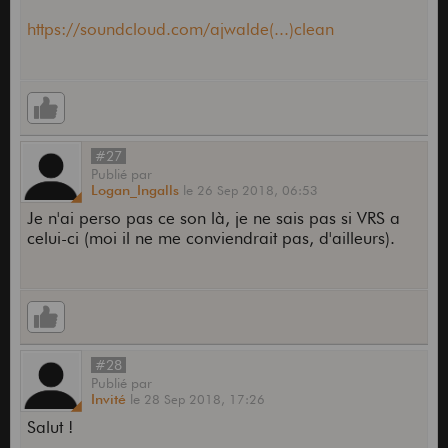
https://soundcloud.com/ajwalde(...)clean
#27
Publié
par
Logan_Ingalls
le
26 Sep 2018,
06:53
Je n'ai perso pas ce son là, je ne sais pas si VRS a
celui-ci (moi il ne me conviendrait pas, d'ailleurs).
#28
Publié
par
Invité
le
28 Sep 2018,
17:26
Salut !