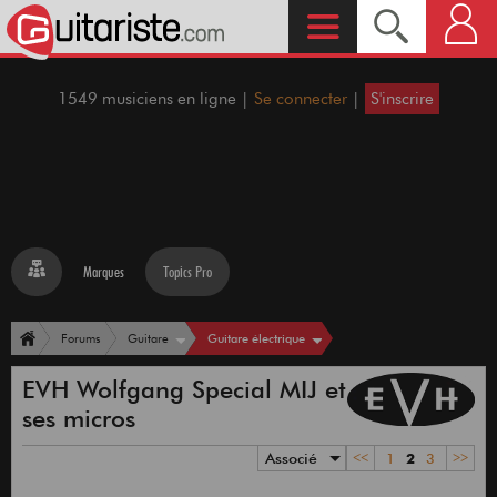
1549 musiciens en ligne |
Se connecter
|
S'inscrire
Marques
Topics Pro
Guitare électrique
Forums
Guitare
EVH Wolfgang Special MIJ et
ses micros
Associé
<<
1
2
3
>>