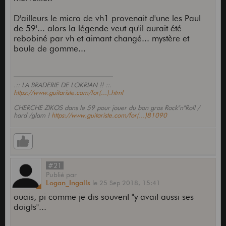
D'ailleurs le micro de vh1 provenait d'une les Paul
de 59'... alors la légende veut qu'il aurait été
rebobiné par vh et aimant changé... mystère et
boule de gomme...
.:: LA BRADERIE DE LOKRIAN !! ::.
https://www.guitariste.com/for(...).html
CHERCHE ZIKOS dans le 59 pour jouer du bon gros Rock"n"Roll /
hard /glam !
https://www.guitariste.com/for(...)81090
#21
Publié
par
Logan_Ingalls
le
25 Sep 2018,
15:41
ouais, pi comme je dis souvent "y avait aussi ses
doigts"...