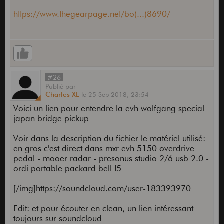
https://www.thegearpage.net/bo(...)8690/
#26
Publié
par
Charles XL
le
25 Sep 2018,
23:54
Voici un lien pour entendre la evh wolfgang special
japan bridge pickup
Voir dans la description du fichier le matériel utilisé:
en gros c'est direct dans mxr evh 5150 overdrive
pedal - mooer radar - presonus studio 2/6 usb 2.0 -
ordi portable packard bell I5
[/img]https://soundcloud.com/user-183393970
Edit: et pour écouter en clean, un lien intéressant
toujours sur soundcloud