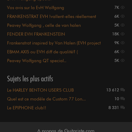
Vos avis sur la EvH Wolfgang
7K
FRANKENSTRAT EVH !vallent-elles réellement
6K
qqchose?
Peavey Wolfgang , celle de van halen
5K
FENDER EVH FRANKENSTEIN
18K
Frankenstrat inspired by Van Halen (EVH project
9K
inside)
EBMM AXIS ou EVH diff de qualité? (
6K
bois,....)TOFS!
Peavey Wolfgang QT special..
5K
Sujets les plus actifs
Le HARLEY BENTON USER'S CLUB
13 612
Quel est ce modèle de Custom 77 Lon...
10
Le EPIPHONE club!!
8 331
A propos de Guitariste.com