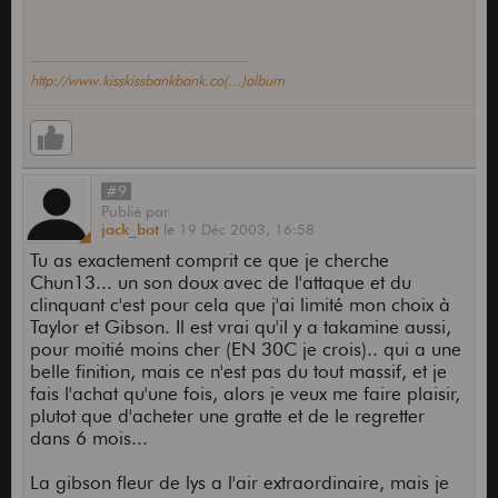
http://www.kisskissbankbank.co(...)album
#9
Publié
par
jack_bot
le
19 Déc 2003,
16:58
Tu as exactement comprit ce que je cherche
Chun13... un son doux avec de l'attaque et du
clinquant c'est pour cela que j'ai limité mon choix à
Taylor et Gibson. Il est vrai qu'il y a takamine aussi,
pour moitié moins cher (EN 30C je crois).. qui a une
belle finition, mais ce n'est pas du tout massif, et je
fais l'achat qu'une fois, alors je veux me faire plaisir,
plutot que d'acheter une gratte et de le regretter
dans 6 mois...
La gibson fleur de lys a l'air extraordinaire, mais je