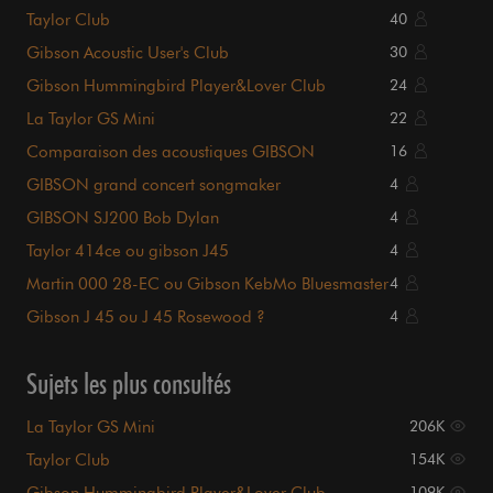
Taylor Club
40
Gibson Acoustic User's Club
30
Gibson Hummingbird Player&Lover Club
24
La Taylor GS Mini
22
Comparaison des acoustiques GIBSON
16
GIBSON grand concert songmaker
4
GIBSON SJ200 Bob Dylan
4
Taylor 414ce ou gibson J45
4
Martin 000 28-EC ou Gibson KebMo Bluesmaster
4
?
Gibson J 45 ou J 45 Rosewood ?
4
Sujets les plus consultés
La Taylor GS Mini
206K
Taylor Club
154K
109K