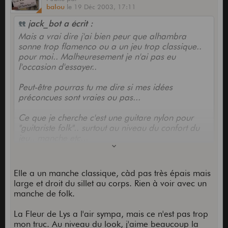
balou
le
19 Déc 2003,
17:11
jack_bot a écrit :
Mais a vrai dire j'ai bien peur que alhambra
sonne trop flamenco ou a un jeu trop classique..
pour moi.. Malheuresement je n'ai pas eu
l'occasion d'essayer..
Peut-être pourras tu me dire si mes idées
préconcues sont vraies ou pas...
Ce que je cherche c'est une guitare nylon pour
"guitariste folk".. surtout au niveau du confort du
jeu.. manche etc...
L'alhambra à un manche épais??
Elle a un manche classique, càd pas très épais mais
large et droit du sillet au corps. Rien à voir avec un
manche de folk.
La Fleur de Lys a l'air sympa, mais ce n'est pas trop
mon truc. Au niveau du look, j'aime beaucoup la