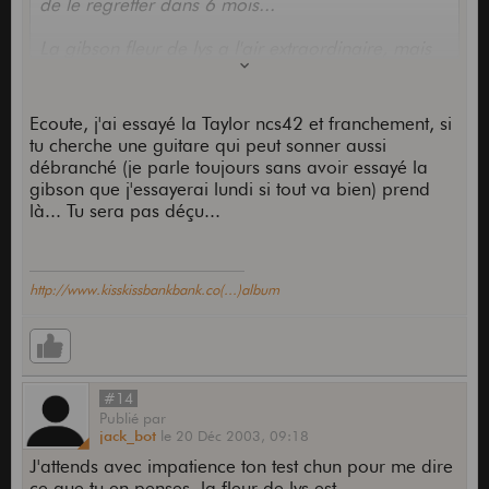
de le regretter dans 6 mois...
La gibson fleur de lys a l'air extraordinaire, mais
je crois que le prix doit etre en conséquence!!!!
Ecoute, j'ai essayé la Taylor ncs42 et franchement, si
tu cherche une guitare qui peut sonner aussi
débranché (je parle toujours sans avoir essayé la
gibson que j'essayerai lundi si tout va bien) prend
là... Tu sera pas déçu...
http://www.kisskissbankbank.co(...)album
#14
Publié
par
jack_bot
le
20 Déc 2003,
09:18
J'attends avec impatience ton test chun pour me dire
ce que tu en penses, la fleur de lys est