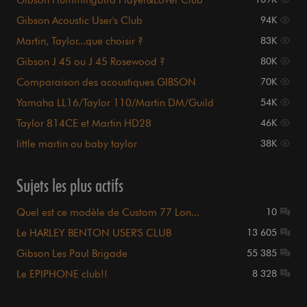
Gibson Hummingbird Player&Lover Club
Gibson Acoustic User's Club
94K
Martin, Taylor...que choisir ?
83K
Gibson J 45 ou J 45 Rosewood ?
80K
Comparaison des acoustiques GIBSON
70K
Yamaha LL16/Taylor 110/Martin DM/Guild
54K
GAD50
Taylor 814CE et Martin HD28
46K
little martin ou baby taylor
38K
Sujets les plus actifs
Quel est ce modèle de Custom 77 Lon...
10
Le HARLEY BENTON USER'S CLUB
13 605
Gibson Les Paul Brigade
55 385
Le EPIPHONE club!!
8 328