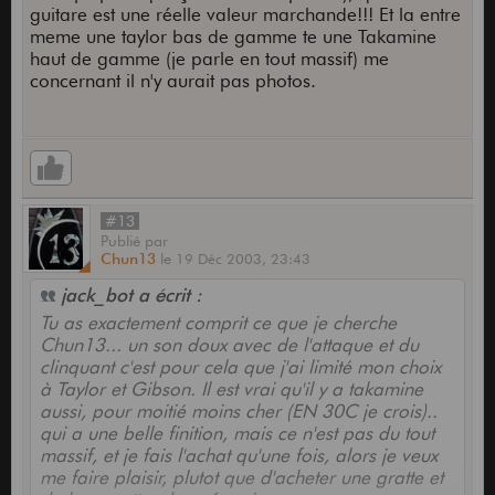
guitare est une réelle valeur marchande!!! Et la entre
meme une taylor bas de gamme te une Takamine
haut de gamme (je parle en tout massif) me
concernant il n'y aurait pas photos.
#13
Publié
par
Chun13
le
19 Déc 2003,
23:43
jack_bot a écrit :
Tu as exactement comprit ce que je cherche
Chun13... un son doux avec de l'attaque et du
clinquant c'est pour cela que j'ai limité mon choix
à Taylor et Gibson. Il est vrai qu'il y a takamine
aussi, pour moitié moins cher (EN 30C je crois)..
qui a une belle finition, mais ce n'est pas du tout
massif, et je fais l'achat qu'une fois, alors je veux
me faire plaisir, plutot que d'acheter une gratte et