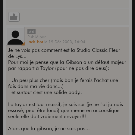
#6
Publié
par
jack_bot
le
19 Déc 2003,
16:04
Je ne vois pas comment est la Studio Classic Fleur
de Lys...
Pour moi je pense que la Gibson a un défaut majeur
par rapport à Taylor (pour ne pas dire deux):
- Un peu plus cher (mais bon je ferais l'achat une
fois dans ma vie donc...)
- et surtout c'est une solide body..
La taylor est tout massif, je suis sur (je ne l'ai jamais
essayé, peut être lundi) que meme en accoustique
seule elle doit vraiement envoyer!!!
Alors que la gibson, je ne sais pas...