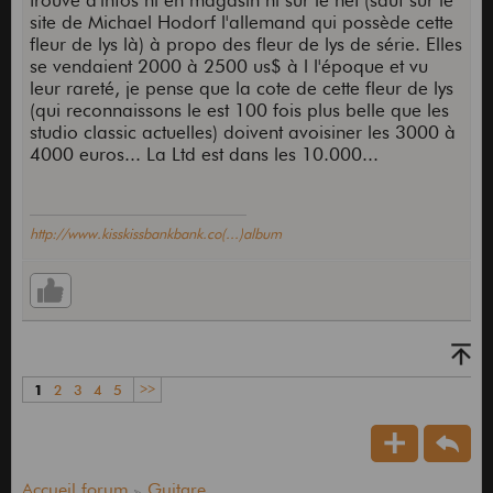
trouvé d'infos ni en magasin ni sur le net (sauf sur le
site de Michael Hodorf l'allemand qui possède cette
fleur de lys là) à propo des fleur de lys de série. Elles
se vendaient 2000 à 2500 us$ à l l'époque et vu
leur rareté, je pense que la cote de cette fleur de lys
(qui reconnaissons le est 100 fois plus belle que les
studio classic actuelles) doivent avoisiner les 3000 à
4000 euros... La Ltd est dans les 10.000...
http://www.kisskissbankbank.co(...)album
1
2
3
4
5
>>
Accueil forum
Guitare