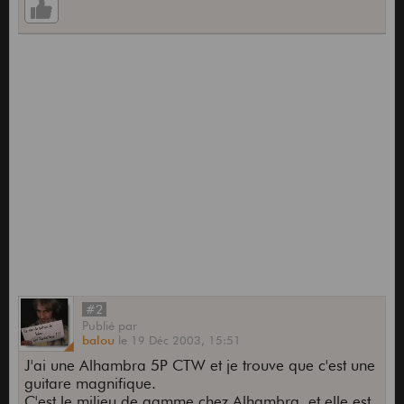
#2
Publié
par
balou
le
19 Déc 2003,
15:51
J'ai une Alhambra 5P CTW et je trouve que c'est une
guitare magnifique.
C'est le milieu de gamme chez Alhambra, et elle est