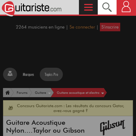
2264 musiciens en ligne |
Se connecter
|
S'inscrire
Marques
Topics Pro
Guitare acoustique et électro
Forums
Guitare
Concours Guitariste.com : Les résultats du concours Gator,
🎁
avez-vous gagné ?
Guitare Acoustique
Nylon....Taylor ou Gibson