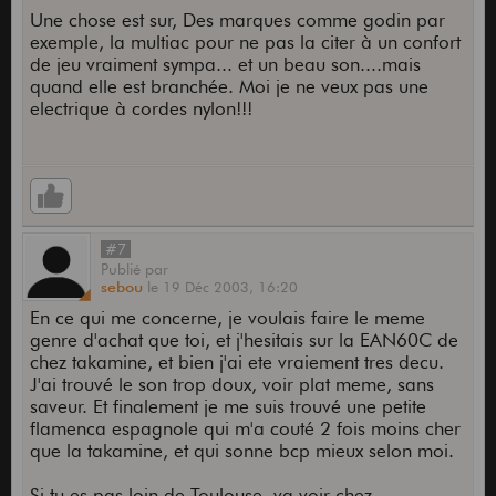
Une chose est sur, Des marques comme godin par
exemple, la multiac pour ne pas la citer à un confort
de jeu vraiment sympa... et un beau son....mais
quand elle est branchée. Moi je ne veux pas une
electrique à cordes nylon!!!
#7
Publié
par
sebou
le
19 Déc 2003,
16:20
En ce qui me concerne, je voulais faire le meme
genre d'achat que toi, et j'hesitais sur la EAN60C de
chez takamine, et bien j'ai ete vraiement tres decu.
J'ai trouvé le son trop doux, voir plat meme, sans
saveur. Et finalement je me suis trouvé une petite
flamenca espagnole qui m'a couté 2 fois moins cher
que la takamine, et qui sonne bcp mieux selon moi.
Si tu es pas loin de Toulouse, va voir chez