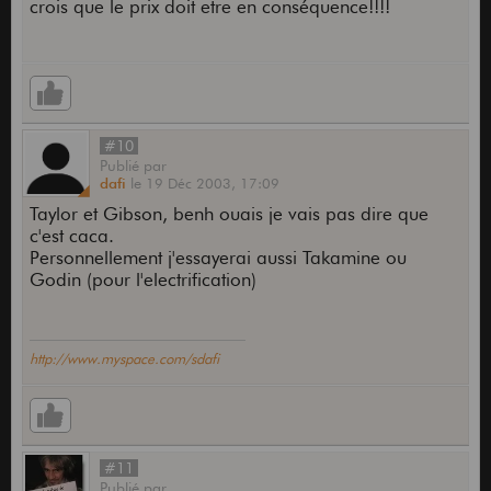
crois que le prix doit etre en conséquence!!!!
#10
Publié
par
dafi
le
19 Déc 2003,
17:09
Taylor et Gibson, benh ouais je vais pas dire que
c'est caca.
Personnellement j'essayerai aussi Takamine ou
Godin (pour l'electrification)
http://www.myspace.com/sdafi
#11
Publié
par