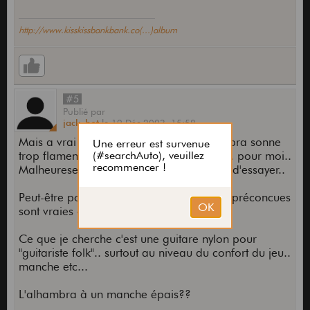
http://www.kisskissbankbank.co(...)album
#5
Publié
par
jack_bot
le
19 Déc 2003,
15:58
Mais a vrai dire j'ai bien peur que alhambra sonne
trop flamenco ou a un jeu trop classique.. pour moi..
Malheuresement je n'ai pas eu l'occasion d'essayer..
Peut-être pourras tu me dire si mes idées préconcues
sont vraies ou pas...
Ce que je cherche c'est une guitare nylon pour
"guitariste folk".. surtout au niveau du confort du jeu..
manche etc...
L'alhambra à un manche épais??