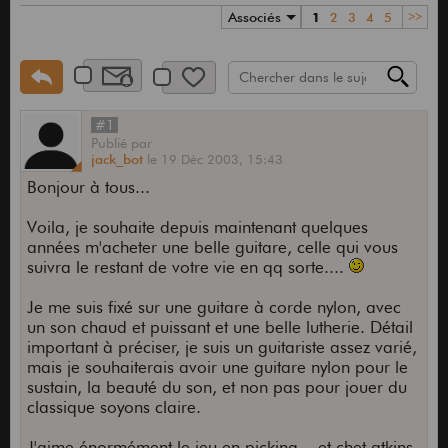
Associés
1
2
3
4
5
>>
#1
Publié
par
jack_bot
le
19 Déc 2003,
15:43
Bonjour à tous...
Voila, je souhaite depuis maintenant quelques
années m'acheter une belle guitare, celle qui vous
suivra le restant de votre vie en qq sorte....
Je me suis fixé sur une guitare à corde nylon, avec
un son chaud et puissant et une belle lutherie. Détail
important à préciser, je suis un guitariste assez varié,
mais je souhaiterais avoir une guitare nylon pour le
sustain, la beauté du son, et non pas pour jouer du
classique soyons claire.
J'aime énormément le jeu en picking... et chet atkins