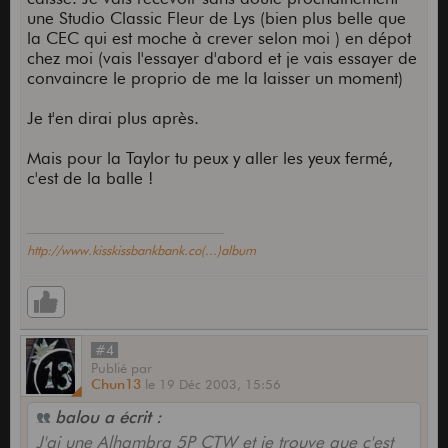
une Studio Classic Fleur de Lys (bien plus belle que
la CEC qui est moche à crever selon moi ) en dépot
chez moi (vais l'essayer d'abord et je vais essayer de
convaincre le proprio de me la laisser un moment)
Je t'en dirai plus après.
Mais pour la Taylor tu peux y aller les yeux fermé,
c'est de la balle !
http://www.kisskissbankbank.co(...)album
#4
Publié
par
Chun13
le
19 Déc 2003,
15:56
balou a écrit :
J'ai une Alhambra 5P CTW et je trouve que c'est