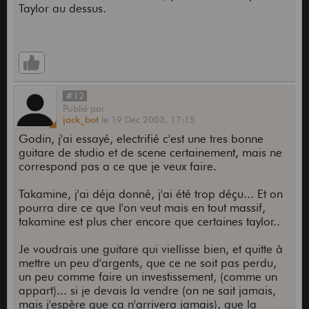
Taylor au dessus.
#12
Publié
par
jack_bot
le
19 Déc 2003,
17:15
Godin, j'ai essayé, electrifié c'est une tres bonne
guitare de studio et de scene certainement, mais ne
correspond pas a ce que je veux faire.
Takamine, j'ai déja donné, j'ai été trop déçu... Et on
pourra dire ce que l'on veut mais en tout massif,
takamine est plus cher encore que certaines taylor..
Je voudrais une guitare qui viellisse bien, et quitte à
mettre un peu d'argents, que ce ne soit pas perdu,
un peu comme faire un investissement, (comme un
appart)... si je devais la vendre (on ne sait jamais,
mais j'espère que ça n'arrivera jamais), que la