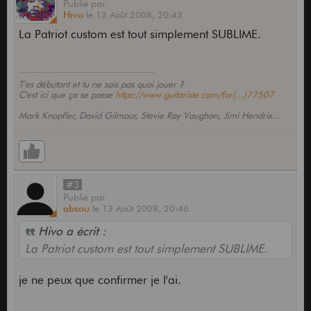
Publié
par
Hivo
le
13 Août 2008,
20:43
La Patriot custom est tout simplement SUBLIME.
T'es débutant et tu ne sais pas quoi jouer ?
C'est ici que ça se passe
https://www.guitariste.com/for(...)77507
Mark Knopfler, David Gilmour, Stevie Ray Vaughan, Jimi Hendrix...
#3
Publié
par
absou
le
13 Août 2008,
20:46
Hivo a écrit :
La Patriot custom est tout simplement SUBLIME.
je ne peux que confirmer je l'ai.