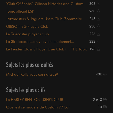
!!!
"Club Of Snobs": Gibson Historics and Custom
308
Shop
Topic officiel ESP
260
Jazzmasters & Jaguars Users Club [Sommaire
248
p1.]
GIBSON SG Players Club
230
Le Telecaster player's club
226
La Stratocaster...on y revient finalement...
222
Le Fender Classic Player User Club (.:: THE Topic
196
::.)
Sujets les plus consultés
Michael Kelly vous connaissez?
40K
Sujets les plus actifs
Le HARLEY BENTON USER'S CLUB
13 612
Quel est ce modèle de Custom 77 Lon...
10