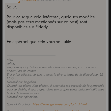
arnissart
le
14 Août 2008,
13:43
Salut,
Pour ceux que cela intéresse, quelques modèles
(mais pas ceux mentionnés sur ce post) sont
disponibles sur Elderly...
En espérant que cela vous soit utile
Moi,
Julius,
vingt ans après, l'éthique recoule dans mes veines, car mon pire
ennemi est de retour.
Et il a fait alliance, le chien, avec le pire artefact de la dialectique, LE
FOOT.
Normal car hégélien.
Quand, en pleine Kop-ulation, il entendra les accords de la sympathie
pour le diable, il saura que, dans son propre sang, baignent déjà mes
bottes de lézard mauve.
Normal car spinoziste.
Special J's addict :
https://www.guitariste.com/for(...).html