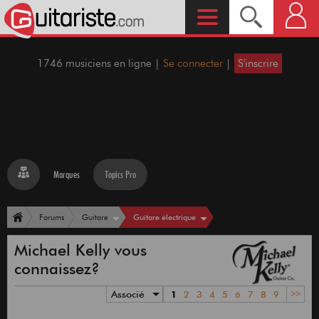
1746 musiciens en ligne |
Se connecter
|
S'inscrire
Marques
Topics Pro
Guitare électrique
Forums
Guitare
Michael Kelly vous
connaissez?
Associé
1
2
3
4
5
6
7
8
9
>>