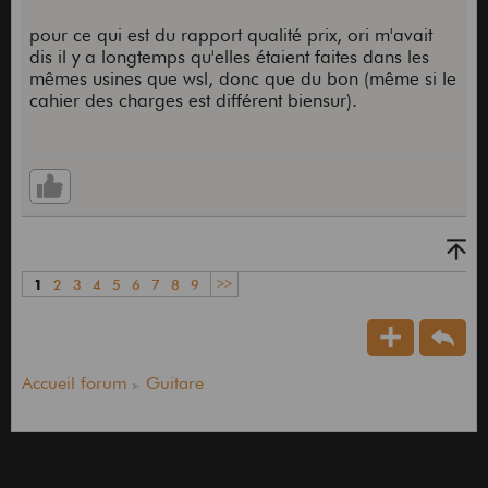
pour ce qui est du rapport qualité prix, ori m'avait
dis il y a longtemps qu'elles étaient faites dans les
mêmes usines que wsl, donc que du bon (même si le
cahier des charges est différent biensur).
1
2
3
4
5
6
7
8
9
>>
Accueil forum
Guitare