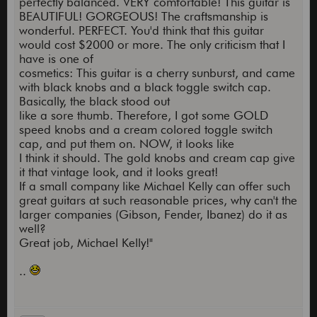
perfectly balanced. VERY comfortable! This guitar is
BEAUTIFUL! GORGEOUS! The craftsmanship is
wonderful. PERFECT. You'd think that this guitar
would cost $2000 or more. The only criticism that I
have is one of
cosmetics: This guitar is a cherry sunburst, and came
with black knobs and a black toggle switch cap.
Basically, the black stood out
like a sore thumb. Therefore, I got some GOLD
speed knobs and a cream colored toggle switch
cap, and put them on. NOW, it looks like
I think it should. The gold knobs and cream cap give
it that vintage look, and it looks great!
If a small company like Michael Kelly can offer such
great guitars at such reasonable prices, why can't the
larger companies (Gibson, Fender, Ibanez) do it as
well?
Great job, Michael Kelly!"
..