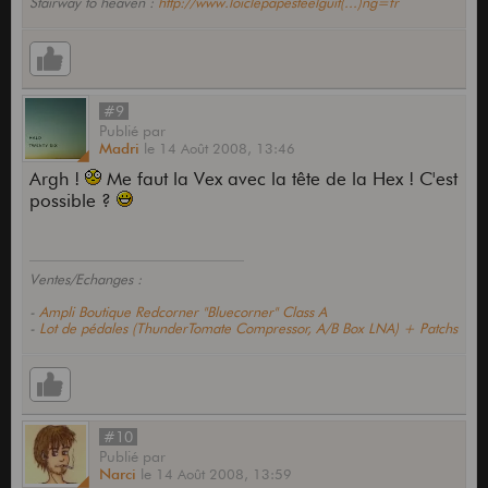
Stairway to heaven :
http://www.loiclepapesteelguit(...)ng=fr
#9
Publié
par
Madri
le
14 Août 2008,
13:46
Argh !
Me faut la Vex avec la tête de la Hex ! C'est
possible ?
Ventes/Echanges :
-
Ampli Boutique Redcorner "Bluecorner" Class A
-
Lot de pédales (ThunderTomate Compressor, A/B Box LNA) + Patchs
#10
Publié
par
Narci
le
14 Août 2008,
13:59