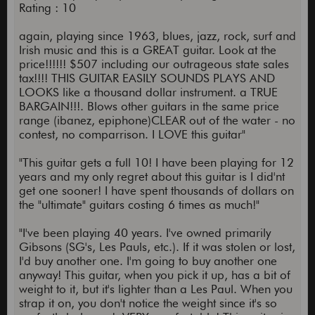
Rating : 10
again, playing since 1963, blues, jazz, rock, surf and
Irish music and this is a GREAT guitar. Look at the
price!!!!!! $507 including our outrageous state sales
tax!!!! THIS GUITAR EASILY SOUNDS PLAYS AND
LOOKS like a thousand dollar instrument. a TRUE
BARGAIN!!!. Blows other guitars in the same price
range (ibanez, epiphone)CLEAR out of the water - no
contest, no comparrison. I LOVE this guitar"
"This guitar gets a full 10! I have been playing for 12
years and my only regret about this guitar is I did'nt
get one sooner! I have spent thousands of dollars on
the "ultimate" guitars costing 6 times as much!"
"I've been playing 40 years. I've owned primarily
Gibsons (SG's, Les Pauls, etc.). If it was stolen or lost,
I'd buy another one. I'm going to buy another one
anyway! This guitar, when you pick it up, has a bit of
weight to it, but it's lighter than a Les Paul. When you
strap it on, you don't notice the weight since it's so