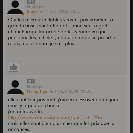
#6
Publié
par
Stoy//
le
14 Août 2008,
02:27
Oui les micros splitables servent pas vraiment a
grand choses sur la Patriot... mon seul regret
et oui Euroguitar arrete de les vendre vu que
personne les achete.., un autre magasin prend le
relais mais le nom je sais plus
#7
Publié
par
Flying Tiger
le
14 Août 2008,
03:35
elles ont l'air pas mal. j'aimerai essayer ca un jour
mais y a peu de chance.
j'en ai trouvé là:
http://www.axemusique.com/guit(...)t=20a
mais elles sont bien plus cher que les prix que tu
annonces.