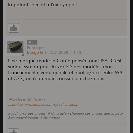
la patriot special a l'air sympa !
#11
Publié
par
bongo
le
14 Août 2008,
14:13
Une marque made in Corée pensée aux USA. C'est
surtout sympa pour la variété des modèles mais
franchement niveau qualité et qualité/prix, entre WSL
et C77, on à au moins aussi bien chez nous.
*Facebook SP Custom :
https://www.facebook.com/sp.cu(...)ckups
Il faut vivre des choses. Il n'y à qu'en chantant ces choses que tu peux
être convainquant. J.Strummer.