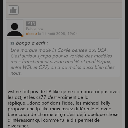
#15
Publié
par
absou
le
14 Août 2008,
19:04
bongo a écrit :
Une marque made in Corée pensée aux USA.
C'est surtout sympa pour la variété des modèles
mais franchement niveau qualité et qualité/prix,
entre WSL et C77, on à au moins aussi bien chez
nous.
wsl ne fait pas de LP like (je ne comparerai pas avec
les az), et les cz77 c'est vraiment de la
réplique...donc bof dans l'idée, les michael kelly
propose une lp like mais assez différente et avec
beaucoup de charme et ça c'est déjà quelque chose
d'intéressant qui comme tu le dis permet de
diversifier.