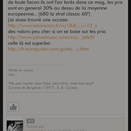
de toute facon ils ont l'air tarés dans ce mag, les prix
sont en general 30% au dessu de la moyenne
europeenne.. (680 la strat classic 60")
j'ai aussi trouvé une occase:
http://www.leboncoin.fr/vi/184(...)=12_s
des valors peu cher si on se base sur tes prix:
http://www.jolivetmusic.com/ca(...)6fe5f
celle là est superbe:
http://fr.euroguitar.com/guita(...).html
Vente en cours:
rien..
"Ne pas monter bien haut, peut-être, mais tout seul!"
Cyrano de Bergerac (1897), II, 8, Cyrano
------------------------------------
#8
Publié
par