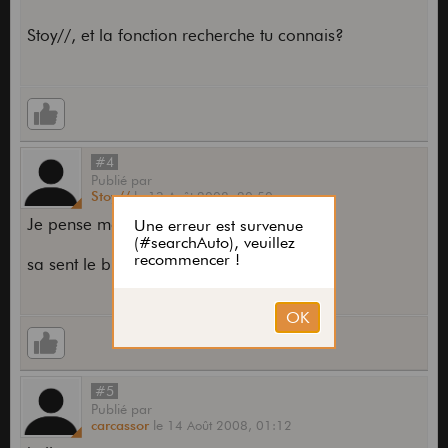
Stoy//, et la fonction recherche tu connais?
#4
Publié
par
Stoy//
le
13 Août 2008,
20:50
Je pense mais je n'ai pas trouver
sa sent le bide :p
#5
Publié
par
carcassor
le
14 Août 2008,
01:12