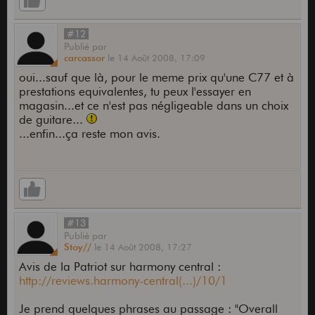
#12
Publié
par
carcassor
le
14 Août 2008,
17:09
oui...sauf que là, pour le meme prix qu'une C77 et à
prestations equivalentes, tu peux l'essayer en
magasin...et ce n'est pas négligeable dans un choix
de guitare...
...enfin...ça reste mon avis.
#13
Publié
par
Stoy//
le
14 Août 2008,
17:27
Avis de la Patriot sur harmony central :
http://reviews.harmony-central(...)/10/1
Je prend quelques phrases au passage : "Overall