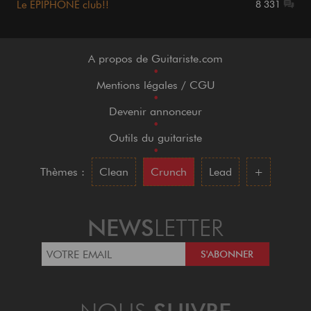
Le EPIPHONE club!!
8 331
A propos de Guitariste.com
•
Mentions légales / CGU
•
Devenir annonceur
•
Outils du guitariste
•
Thèmes :
Clean
Crunch
Lead
+
NEWS
LETTER