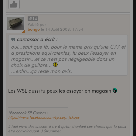
#14
Publié
par
bongo
le
14 Août 2008,
17:54
carcassor a écrit :
oui...sauf que là, pour le meme prix qu'une C77 et
à prestations equivalentes, tu peux l'essayer en
magasin...et ce n'est pas négligeable dans un
choix de guitare...
...enfin...ça reste mon avis.
Les WSL aussi tu peux les essayer en magasin
*Facebook SP Custom :
https://www.facebook.com/sp.cu(...)ckups
Il faut vivre des choses. Il n'y à qu'en chantant ces choses que tu peux
être convainquant. J.Strummer.