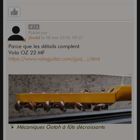
#14
Publié
par
jfredd
le
28 Mai 2018,
09:37
Parce que les détails comptent.
Vola OZ 22 MF
https://www.volaguitar.com/gui(...).html
Mécaniques Gotoh à fûts décroissants