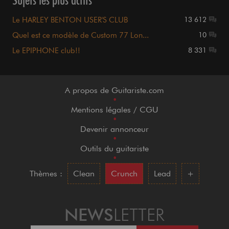
Le HARLEY BENTON USER'S CLUB
13 612
Quel est ce modèle de Custom 77 Lon...
10
Le EPIPHONE club!!
8 331
A propos de Guitariste.com
•
Mentions légales / CGU
•
Devenir annonceur
•
Outils du guitariste
•
Thèmes :
Clean
Crunch
Lead
+
NEWS
LETTER