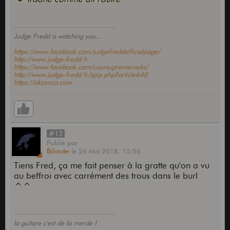
Judge Fredd is watching you...
https://www.facebook.com/judgefreddofficialpage/
http://www.judge-fredd.fr
https://www.facebook.com/coursupremerocks/
http://www.judge-fredd.fr/spip.php?article640
https://okzenco.com
#13
Publié
par
Biloute
le
26 Mai 2018,
15:56
Tiens Fred, ça me fait penser à la gratte qu'on a vu
au beffroi avec carrément des trous dans le burl
^^
la guitare c'est de la merde !