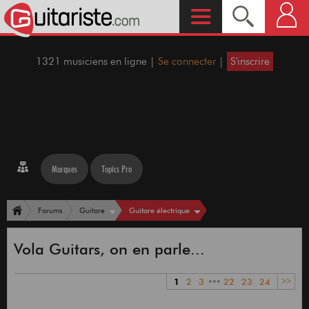
1321 musiciens en ligne |
Se connecter
|
S'inscrire
Marques
Topics Pro
Guitare électrique
Forums
Guitare
Vola Guitars, on en parle...
1
2
3
•••
22
23
24
>>