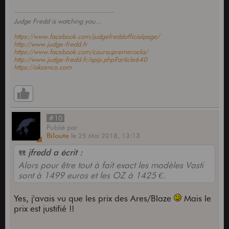
Judge Fredd is watching you...
https://www.facebook.com/judgefreddofficialpage/
http://www.judge-fredd.fr
https://www.facebook.com/coursupremerocks/
http://www.judge-fredd.fr/spip.php?article640
https://okzenco.com
#10
Publié
par
Biloute
le
25 Mai 2018,
13:13
jfredd a écrit :
Alors pour être tout à fait exact les modèles Vasti
sont à 1499 euros et les OZ à 1425 €.
Yes, j'avais vu que les prix des Ares/Blaze
Mais le
prix est justifié !!