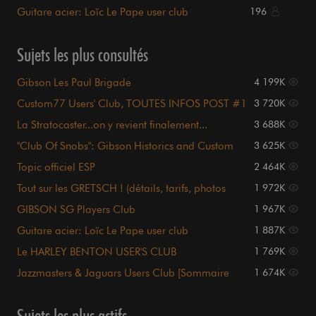
::.)
Guitare acier: Loïc Le Pape user club
196
Sujets les plus consultés
Gibson Les Paul Brigade
4 199K
Custom77 Users' Club, TOUTES INFOS POST #1
3 720K
!!!
La Stratocaster...on y revient finalement...
3 688K
"Club Of Snobs": Gibson Historics and Custom
3 625K
Shop
Topic officiel ESP
2 464K
Tout sur les GRETSCH ! (détails, tarifs, photos
1 972K
page UNE)
GIBSON SG Players Club
1 967K
Guitare acier: Loïc Le Pape user club
1 887K
Le HARLEY BENTON USER'S CLUB
1 769K
Jazzmasters & Jaguars Users Club [Sommaire
1 674K
p1.]
Sujets les plus actifs