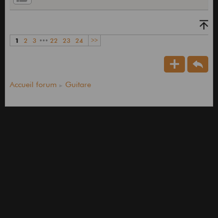
1
2
3
•••
22
23
24
>>
Accueil forum
Guitare