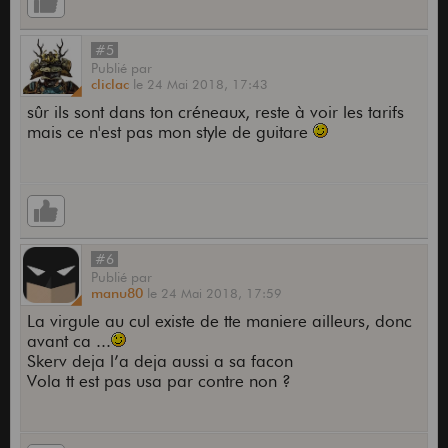
#5
Publié
par
cliclac
le
24 Mai 2018,
17:43
sûr ils sont dans ton créneaux, reste à voir les tarifs
mais ce n'est pas mon style de guitare
#6
Publié
par
manu80
le
24 Mai 2018,
17:59
La virgule au cul existe de tte maniere ailleurs, donc
avant ca ...
Skerv deja l’a deja aussi a sa facon
Vola tt est pas usa par contre non ?