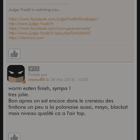
Judge Fredd is watching you...
https://www.facebook.com/judgefreddofficialpage/
http://www.judge-fredd.fr
https://www.facebook.com/coursupremerocks/
http://www.judge-fredd.fr/spip.php?article640
https://okzenco.com
#15
Publié
par
manu80
le
28 Mai 2018,
10:00
worm eaten finish, sympa !
tres jolie.
Bon apres on est encore dans le creneau des
finitions un peu a la polonaise aussi, mayo, blackat
mais niveau qualité ca a l'air top.