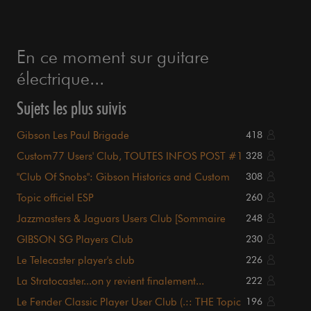
En ce moment sur guitare
électrique...
Sujets les plus suivis
Gibson Les Paul Brigade
418
Custom77 Users' Club, TOUTES INFOS POST #1
328
!!!
"Club Of Snobs": Gibson Historics and Custom
308
Shop
Topic officiel ESP
260
Jazzmasters & Jaguars Users Club [Sommaire
248
p1.]
GIBSON SG Players Club
230
Le Telecaster player's club
226
La Stratocaster...on y revient finalement...
222
Le Fender Classic Player User Club (.:: THE Topic
196