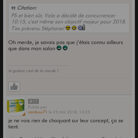
Citation:
PS et bien sûr, Vola a décidé de concurrencer
10:15, c'est même son objectif majeur pour 2018.
T'es prévenu Stéphane!
Oh merde, je savais pas que j’étais connu ailleurs
que dans mon salon
la guitare c'est de la merde !
#11
Publié
par
caribou71
le
25 Mai 2018,
13:25
je ne vois rien de choquant sur leur concept, ça se
tient.