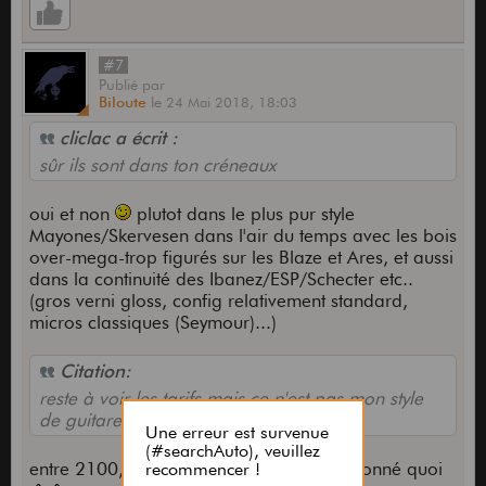
#7
Publié
par
Biloute
le
24 Mai 2018,
18:03
cliclac a écrit :
sûr ils sont dans ton créneaux
oui et non
plutot dans le plus pur style
Mayones/Skervesen dans l'air du temps avec les bois
over-mega-trop figurés sur les Blaze et Ares, et aussi
dans la continuité des Ibanez/ESP/Schecter etc..
(gros verni gloss, config relativement standard,
micros classiques (Seymour)...)
Citation:
reste à voir les tarifs mais ce n'est pas mon style
de guitare
entre 2100, 2500 et 3000 balles... pas donné quoi