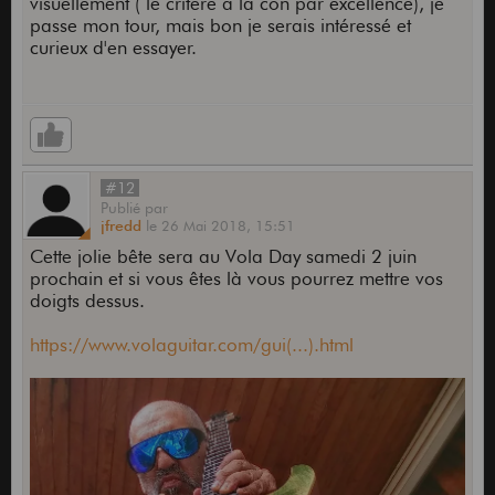
visuellement ( le critère à la con par excellence), je
passe mon tour, mais bon je serais intéressé et
curieux d'en essayer.
#12
Publié
par
jfredd
le
26 Mai 2018,
15:51
Cette jolie bête sera au Vola Day samedi 2 juin
prochain et si vous êtes là vous pourrez mettre vos
doigts dessus.
https://www.volaguitar.com/gui(...).html