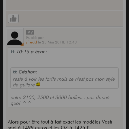
#9
Publié
par
jfredd
le
25 Mai 2018,
12:43
10:15 a écrit :
Citation:
reste à voir les tarifs mais ce n'est pas mon style
de guitare
entre 2100, 2500 et 3000 balles... pas donné
quoi ^^
Alors pour être tout à fait exact les modèles Vasti
sont à 1499 euros et les OZ à 1425 €.