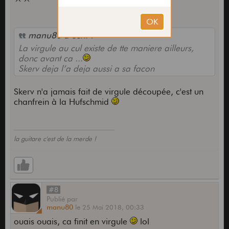
^^
manu80 a écrit :
La virgule au cul existe de tte maniere ailleurs,
donc avant ca ...
Skerv deja l’a deja aussi a sa facon
Skerv n'a jamais fait de virgule découpée, c'est un
chanfrein à la Hufschmid
la guitare c'est de la merde !
#8
Publié
par
manu80
le
25 Mai 2018,
00:33
ouais ouais, ca finit en virgule
lol