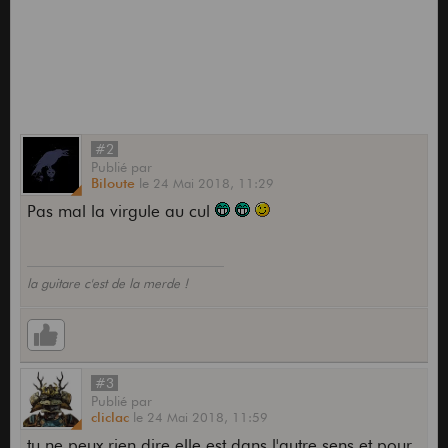
#2
Publié
par
Biloute
le
24 Mai 2018,
11:29
Pas mal la virgule au cul
la guitare c'est de la merde !
#3
Publié
par
cliclac
le
24 Mai 2018,
11:59
tu ne peux rien dire elle est dans l'autre sens et pour