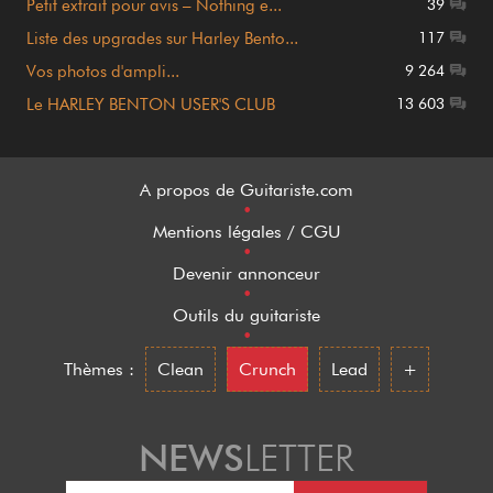
Petit extrait pour avis – Nothing e...
39
Liste des upgrades sur Harley Bento...
117
Vos photos d'ampli...
9 264
Le HARLEY BENTON USER'S CLUB
13 603
A propos de Guitariste.com
•
Mentions légales / CGU
•
Devenir annonceur
•
Outils du guitariste
•
Thèmes :
Clean
Crunch
Lead
+
NEWS
LETTER