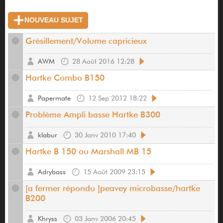
NOUVEAU SUJET
Grésillement/Volume capricieux
AWM
28 Août 2016 12:28
Hartke Combo B150
Papermate
12 Sep 2012 18:22
Problème Ampli basse Hartke B300
klabur
30 Janv 2010 17:40
Hartke B 150 ou Marshall MB 15
Adrybass
15 Août 2009 23:15
[a fermer répondu ]peavey microbasse/hartke
B200
Khryss
03 Janv 2006 20:45