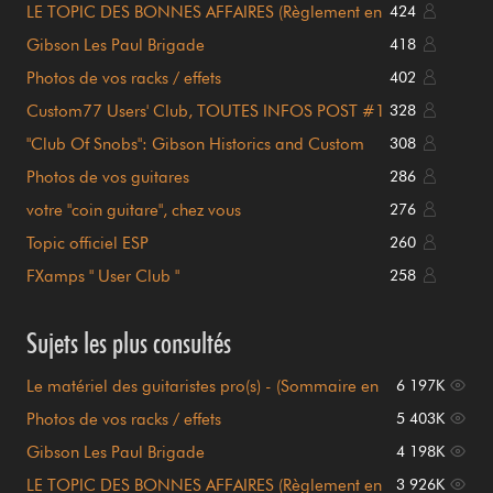
LE TOPIC DES BONNES AFFAIRES (Règlement en
424
page 1)
Gibson Les Paul Brigade
418
Photos de vos racks / effets
402
Custom77 Users' Club, TOUTES INFOS POST #1
328
!!!
"Club Of Snobs": Gibson Historics and Custom
308
Shop
Photos de vos guitares
286
votre "coin guitare", chez vous
276
Topic officiel ESP
260
FXamps " User Club "
258
Sujets les plus consultés
Le matériel des guitaristes pro(s) - (Sommaire en
6 197K
page 1)
Photos de vos racks / effets
5 403K
Gibson Les Paul Brigade
4 198K
LE TOPIC DES BONNES AFFAIRES (Règlement en
3 926K