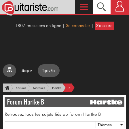
1807 musiciens en ligne |
Se connecter
|
S'inscrire
Marques
Topics Pro
B
Forums
Marques
Hartke
Forum Hartke B
Retrouvez tous les sujets liés au forum Hartke B
Thèmes