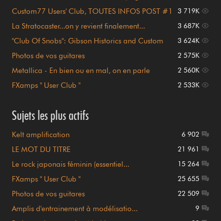
page 1)
Custom77 Users' Club, TOUTES INFOS POST #1
3 719K
!!!
La Stratocaster...on y revient finalement...
3 687K
"Club Of Snobs": Gibson Historics and Custom
3 624K
Shop
Photos de vos guitares
2 575K
Metallica - En bien ou en mal, on en parle
2 560K
FXamps " User Club "
2 533K
Sujets les plus actifs
Kelt amplification
6 902
LE MOT DU TITRE
21 961
Le rock japonais féminin (essentiel...
15 264
FXamps " User Club "
25 655
Photos de vos guitares
22 509
Amplis d'entrainement à modélisatio...
9