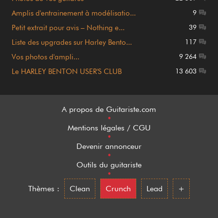
Amplis d'entrainement à modélisatio...
9
Petit extrait pour avis – Nothing e...
39
Liste des upgrades sur Harley Bento...
117
Vos photos d'ampli...
9 264
Le HARLEY BENTON USER'S CLUB
13 603
A propos de Guitariste.com
•
Mentions légales / CGU
•
Devenir annonceur
•
Outils du guitariste
•
Thèmes :
Clean
Crunch
Lead
+