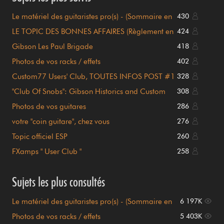
Le matériel des guitaristes pro(s) - (Sommaire en
430
page 1)
LE TOPIC DES BONNES AFFAIRES (Règlement en
424
page 1)
Gibson Les Paul Brigade
418
Photos de vos racks / effets
402
Custom77 Users' Club, TOUTES INFOS POST #1
328
!!!
"Club Of Snobs": Gibson Historics and Custom
308
Shop
Photos de vos guitares
286
votre "coin guitare", chez vous
276
Topic officiel ESP
260
FXamps " User Club "
258
Sujets les plus consultés
Le matériel des guitaristes pro(s) - (Sommaire en
6 197K
page 1)
Photos de vos racks / effets
5 403K