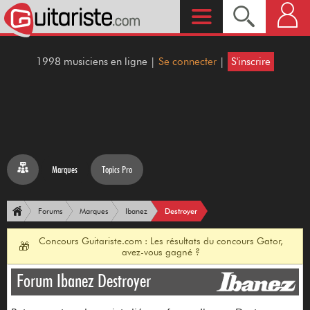
1998 musiciens en ligne |
Se connecter
|
S'inscrire
Marques
Topics Pro
Destroyer
Forums
Marques
Ibanez
Concours Guitariste.com : Les résultats du concours Gator,
🎁
avez-vous gagné ?
Forum Ibanez Destroyer