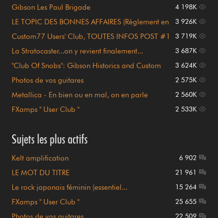
Gibson Les Paul Brigade
4 198K
LE TOPIC DES BONNES AFFAIRES (Règlement en
3 926K
page 1)
Custom77 Users' Club, TOUTES INFOS POST #1
3 719K
!!!
La Stratocaster...on y revient finalement...
3 687K
"Club Of Snobs": Gibson Historics and Custom
3 624K
Shop
Photos de vos guitares
2 575K
Metallica - En bien ou en mal, on en parle
2 560K
FXamps " User Club "
2 533K
Sujets les plus actifs
Kelt amplification
6 902
LE MOT DU TITRE
21 961
Le rock japonais féminin (essentiel...
15 264
FXamps " User Club "
25 655
Photos de vos guitares
22 509