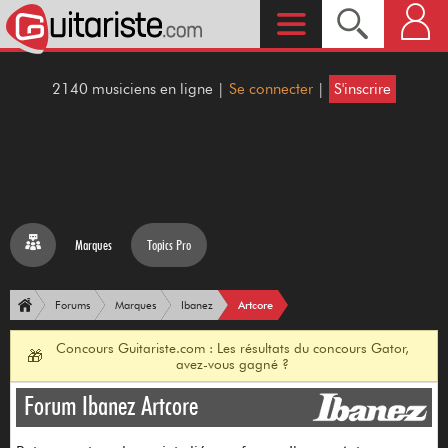
2140 musiciens en ligne |
Se connecter
|
S'inscrire
Marques
Topics Pro
Artcore
Forums
Marques
Ibanez
Concours Guitariste.com : Les résultats du concours Gator,
🎁
avez-vous gagné ?
Forum Ibanez Artcore