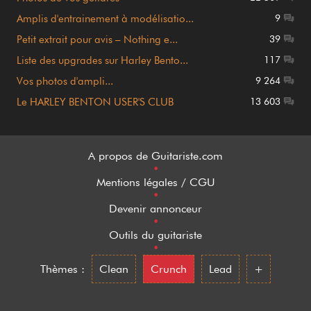
Amplis d'entrainement à modélisatio...
9
Petit extrait pour avis – Nothing e...
39
Liste des upgrades sur Harley Bento...
117
Vos photos d'ampli...
9 264
Le HARLEY BENTON USER'S CLUB
13 603
A propos de Guitariste.com
•
Mentions légales / CGU
•
Devenir annonceur
•
Outils du guitariste
•
Thèmes :
Clean
Crunch
Lead
+