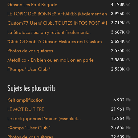
Gibson Les Paul Brigade
4 198K
LE TOPIC DES BONNES AFFAIRES (Règlement en
3 926K
page 1)
Custom77 Users' Club, TOUTES INFOS POST #1
3 719K
!!!
La Stratocaster...on y revient finalement...
3 687K
"Club Of Snobs": Gibson Historics and Custom
3 624K
Shop
Photos de vos guitares
2 575K
Metallica - En bien ou en mal, on en parle
2 560K
FXamps " User Club "
2 533K
Sujets les plus actifs
Kelt amplification
6 902
LE MOT DU TITRE
21 961
Le rock japonais féminin (essentiel...
15 264
FXamps " User Club "
25 655
Photos de vos guitares
22 509