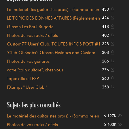
Le matériel des guitaristes pro(s) - (Sommaire en
430
page 1)
LE TOPIC DES BONNES AFFAIRES (Règlement en
424
page 1)
Gibson Les Paul Brigade
418
Photos de vos racks / effets
402
Custom77 Users' Club, TOUTES INFOS POST #1
328
!!!
"Club Of Snobs": Gibson Historics and Custom
308
Shop
Photos de vos guitares
286
votre "coin guitare", chez vous
276
Topic officiel ESP
260
FXamps " User Club "
258
Sujets les plus consultés
Le matériel des guitaristes pro(s) - (Sommaire en
6 197K
page 1)
Photos de vos racks / effets
5 403K