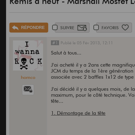
Remis à neuf - Marshall Mosfet 
RÉPONDRE
SUIVRE
FAVORIS
#1
Publié
le
05 Fév 2013,
12:11
Salut à tous...
J'ai acheté il y a 2ans cette magnif
JCM du temps de la 1ère génération Pu
associée avec 2 baffles 1x12 de type
homco
J'ai décidé il y a quelques mois, de la
maximum, pour le côté technique. Voilà
tête...
1. Démontage de la tête