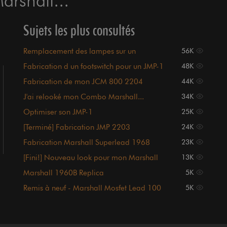
Sujets les plus consultés
Remplacement des lampes sur un
56K
préampli Marshall JMP1
Fabrication d un footswitch pour un JMP-1
48K
Fabrication de mon JCM 800 2204
44K
J'ai relooké mon Combo Marshall...
34K
Optimiser son JMP-1
25K
[Terminé] Fabrication JMP 2203
24K
Fabrication Marshall Superlead 1968
23K
Replica
[Fini!] Nouveau look pour mon Marshall
13K
8240
Marshall 1960B Replica
5K
Remis à neuf - Marshall Mosfet Lead 100
5K