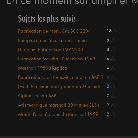
Sujets les plus suivis
Fabrication de mon JCM 800 2204
18
Remplacement des lampes sur un
8
préampli Marshall JMP1
[Terminé] Fabrication JMP 2203
8
Fabrication Marshall Superlead 1968
6
Replica
Marshall 1960B Replica
4
Fabrication d un footswitch pour un JMP-1
4
[Fini!] Nouveau look pour mon Marshall
2
8240
Optimiser son JMP-1
2
Avis technique marshall 20W avec EL34
2
Modif d'une réplique de Marshall 1959
2