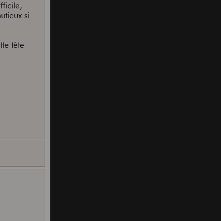
ficile,
utieux si
te tête