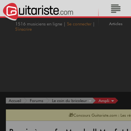
Articles
1516 musiciens en ligne |
Se connecter
|
S'inscrire
Ampli
Accueil
Forums
Le coin du bricoleur
🎁
Concours Guitariste.com : Les r