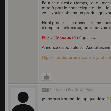
Pour ce qui est du temps, j'ai du mett
mise à part la connectique ou là il faut
vous voulez obtenir un produit qui vou
Etant passer cette année sur une nouve
d'ampli à contrecœur, pour pouvoir c
PRIX : 250euros
(à négocier...)
Annonce disponible sur Audiofanzine 
http://fr.audiofanzine.com/tet(...).html
#2
Publié
le
14 Fév 2013,
19:04
je me suis trompé de topique désolé