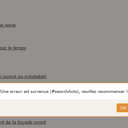
be noire
 par le temps
mp poncé au préalable)
HP, à la bombe dorée
ent de la façade avant