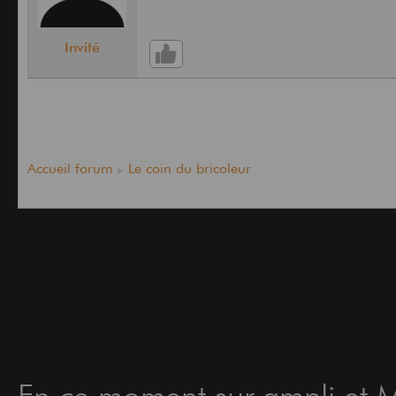
Invité
Accueil forum
Le coin du bricoleur
En ce moment sur ampli et Ma