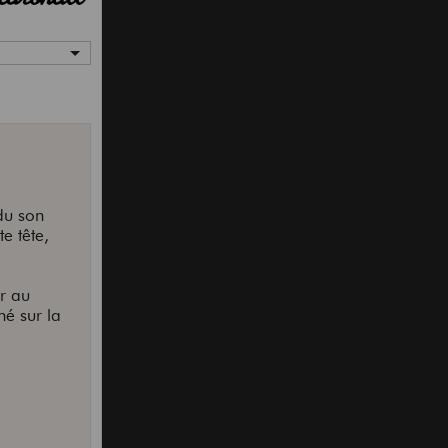
du son
e tête,
er au
né sur la