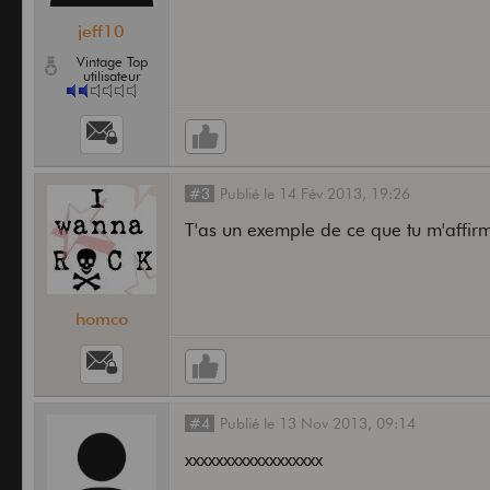
jeff10
Vintage Top
utilisateur
#3
Publié
le
14 Fév 2013,
19:26
T'as un exemple de ce que tu m'affir
homco
#4
Publié
le
13 Nov 2013,
09:14
xxxxxxxxxxxxxxxxxx