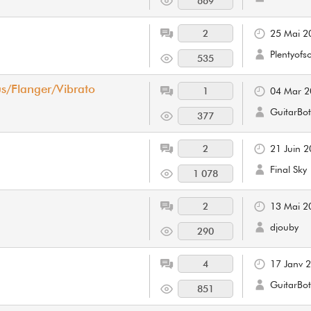
669
2
25 Mai 2
Plentyofs
535
s/Flanger/Vibrato
1
04 Mar 2
GuitarBot
377
2
21 Juin 
Final Sky
1 078
2
13 Mai 2
djouby
290
4
17 Janv 
GuitarBot
851