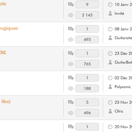
ale
9
10 Janv 
Invité
2 143
logiques
1
08 Janv 
Guitarist
493
35€
1
23 Déc 2
GuitarBot
765
1
02 Déc 2
Polysonic
188
like)
5
23 Nov 2
Olric
496
1
20 Nov 2