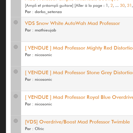
[Ampli et préampli guitare]
[
Aller à la page :
1,
2
, ...
30
,
31
Par :
darko_setenza
VDS Snow White AutoWah Mad Professor
Par :
mathieujab
[ VENDUE ] Mad Professor Mighty Red Distorti
Par :
nicosonic
[ VENDUE ] Mad Professor Stone Grey Distorti
Par :
nicosonic
[ VENDUE ] Mad Professor Royal Blue Overdriv
Par :
nicosonic
[VDS] Overdrive/Boost Mad Professor Twimble
Par :
Olric