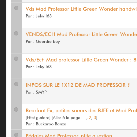
Vds Mad Professor Little Green Wonder handwi
Par :
Jekyll63
VENDS/ECH Mad Professor Little Green Wond
Par :
Geordie boy
Vds/Ech Mad professor Little Green Wonder : 8
Par :
Jekyll63
INFOS SUR LE 1X12 DE MAD PROFESSOR ?
Par :
SMYP
Bearfoot Fx, petites soeurs des BJFE et Mad Prof
[Effet guitare]
[
Aller à la page :
1,
2
,
3
]
Par :
Buckaroo Banzai
Pédales Mad Professor, ptite question