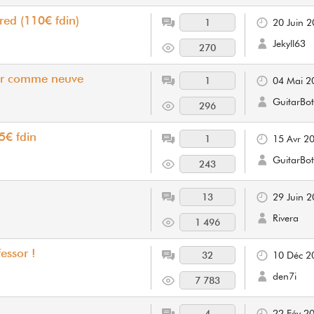
red (110€ fdin)
1
20 Juin 
Jekyll63
270
er comme neuve
1
04 Mai 2
GuitarBot
296
5€ fdin
1
15 Avr 2
GuitarBot
243
13
29 Juin 
Rivera
1 496
essor !
32
10 Déc 2
den7i
7 783
4
22 Fév 2