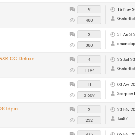
9
16 Nov 2
GuitarBot
480
2
31 Août 
arsenelap
380
, MXR CC Deluxe
4
25 Juil 2
GuitarBot
1 194
11
03 Avr 2
Scorpion
3 609
0€ fdpin
2
23 Fév 2
Tux87
232
475
05 Fév 2