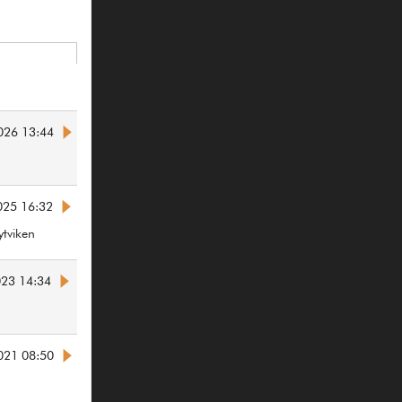
026 13:44
025 16:32
tviken
023 14:34
021 08:50