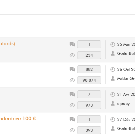
otards)
1
25 Mai 2
GuitarBot
234
882
26 Oct 2
Mikka Gry
98 874
7
21 Avr 2
djouby
973
nderdrive 100 €
1
27 Déc 2
GuitarBot
393