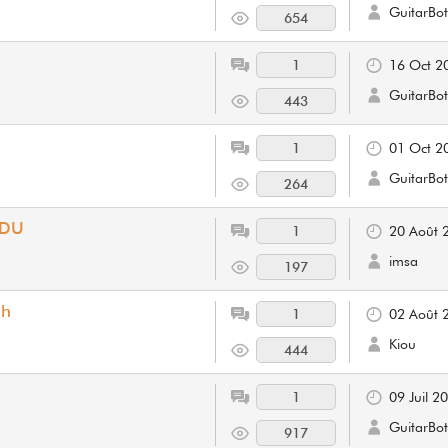
GuitarBot
654
1
16 Oct 2
GuitarBot
443
1
01 Oct 2
GuitarBot
264
NDU
1
20 Août 
imsa
197
ah
1
02 Août 
Kiou
444
1
09 Juil 2
GuitarBot
917