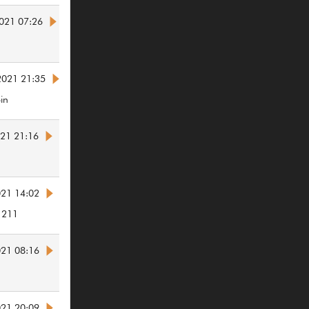
021 07:26
2021 21:35
in
021 21:16
021 14:02
1211
021 08:16
021 20:09