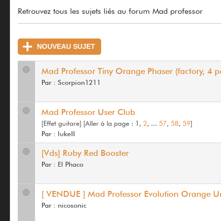
Retrouvez tous les sujets liés au forum Mad professor
NOUVEAU SUJET
Mad Professor Tiny Orange Phaser (factory, 4 p
Par :
Scorpion1211
Mad Professor User Club
[Effet guitare]
[
Aller à la page :
1,
2
, ...
57
,
58
,
59
]
Par :
lukeII
[Vds] Ruby Red Booster
Par :
El Phaco
[ VENDUE ] Mad Professor Evolution Orange U
Par :
nicosonic