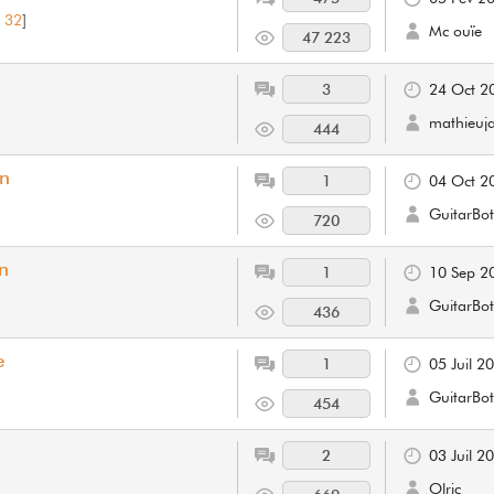
,
32
]
Mc ouïe
47 223
3
24 Oct 2
mathieuj
444
on
1
04 Oct 2
GuitarBot
720
on
1
10 Sep 2
GuitarBot
436
e
1
05 Juil 2
GuitarBot
454
2
03 Juil 2
Olric