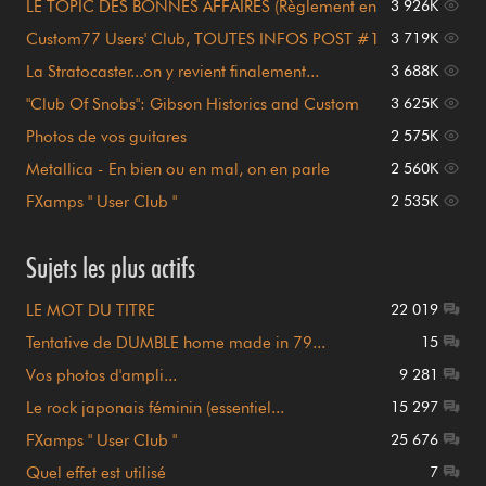
LE TOPIC DES BONNES AFFAIRES (Règlement en
3 926K
page 1)
Custom77 Users' Club, TOUTES INFOS POST #1
3 719K
!!!
La Stratocaster...on y revient finalement...
3 688K
"Club Of Snobs": Gibson Historics and Custom
3 625K
Shop
Photos de vos guitares
2 575K
Metallica - En bien ou en mal, on en parle
2 560K
FXamps " User Club "
2 535K
Sujets les plus actifs
LE MOT DU TITRE
22 019
Tentative de DUMBLE home made in 79...
15
Vos photos d'ampli...
9 281
Le rock japonais féminin (essentiel...
15 297
FXamps " User Club "
25 676
Quel effet est utilisé
7