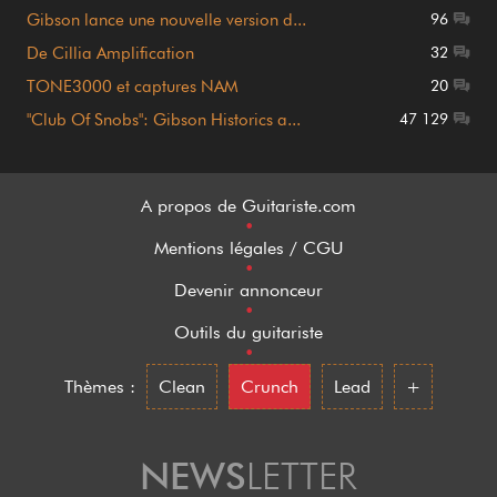
Gibson lance une nouvelle version d...
96
De Cillia Amplification
32
TONE3000 et captures NAM
20
"Club Of Snobs": Gibson Historics a...
47 129
A propos de Guitariste.com
•
Mentions légales / CGU
•
Devenir annonceur
•
Outils du guitariste
•
Thèmes :
Clean
Crunch
Lead
+
NEWS
LETTER