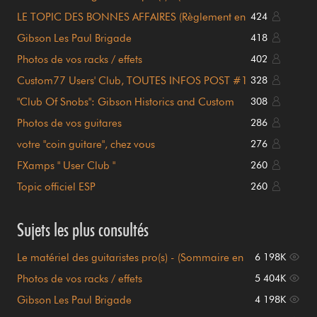
page 1)
LE TOPIC DES BONNES AFFAIRES (Règlement en
424
page 1)
Gibson Les Paul Brigade
418
Photos de vos racks / effets
402
Custom77 Users' Club, TOUTES INFOS POST #1
328
!!!
"Club Of Snobs": Gibson Historics and Custom
308
Shop
Photos de vos guitares
286
votre "coin guitare", chez vous
276
FXamps " User Club "
260
Topic officiel ESP
260
Sujets les plus consultés
Le matériel des guitaristes pro(s) - (Sommaire en
6 198K
page 1)
Photos de vos racks / effets
5 404K
Gibson Les Paul Brigade
4 198K