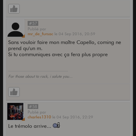
#57
Publié
par
mr_de_fursac
le
04 Sep 2016,
20:59
Sans vouloir faire mon maître Capello, coming ne
prend qu'un m.
Si tu communiques avec ça fera plus propre
For those about to rock, i salute you...
#58
Publié
par
charles1310
le
04 Sep 2016,
22:29
Le trémolo arrive...