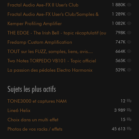
Fractal Audio Axe-FX II User's Club
1 880K
Fractal Audio Axe-FX User's Club/Samples &
1 289K
Videos page 1
Kemper Profiling Amplifier
1 082K
THE EDGE - The Irish Bell - topic récaptulatif (ou
798K
presque)
Fredamp Custom Amplification
747K
TOUT sur les FUZZ, samples, liens, avis....
664K
sommaire P.1
Two Notes TORPEDO VB101 - Topic officiel
565K
La passion des pédales Electro Harmonix
529K
Sujets les plus actifs
TONE3000 et captures NAM
12
Line6 Helix
3 989
Choix dans un multi effet
15
Photos de vos racks / effets
45 613