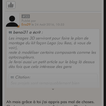
#53
Publié
par
Erix29
le
24 Août 2016,
10:33
benoi31 a écrit :
Les images 3D serviront pour faire le plan de
montage du kit façon Lego (ou Ikea, à vous de
voir),
reste à modéliser certains composants comme les
optocoupleurs.
Je ferai aussi un petit article sur le blog là dessus
dès fois que cela intéresse des gens
Citation:
Ses projets sont remarquablement bien
documentés ça c'est super
J'insiste effectivement pour laisser un maximum de
Ah mais grâce à toi j'ai appris pas mal de choses.
transparence, je trouve que ça manque un peu