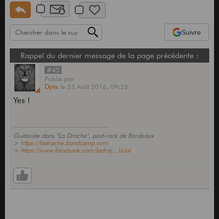
Suivre
Rappel du dernier message de la page précédente :
#45
Publié
par
Djits
le
23 Août 2016,
09:25
Yes !
Guitariste dans "La Drache", post-rock de Bordeaux
>
https://ladrache.bandcamp.com
>
https://www.facebook.com/ladra(...)icial