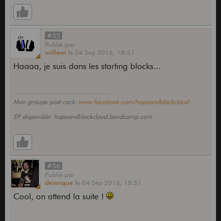
#55
Publié
par
willem
le
04 Sep 2016,
18:51
Haaaa, je suis dans les starting blocks...
Mon groupe post-rock:
www.facebook.com/hopeandblackcloud
EP disponible: hopeandblackcloud.bandcamp.com
#56
Publié
par
denrique
le
04 Sep 2016,
18:51
Cool, on attend la suite !