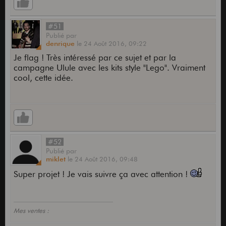
#51
Publié
par
denrique
le
24 Août 2016,
09:22
Je flag ! Très intéressé par ce sujet et par la
campagne Ulule avec les kits style "Lego". Vraiment
cool, cette idée.
#52
Publié
par
miklet
le
24 Août 2016,
09:48
Super projet ! Je vais suivre ça avec attention !
Mes ventes :