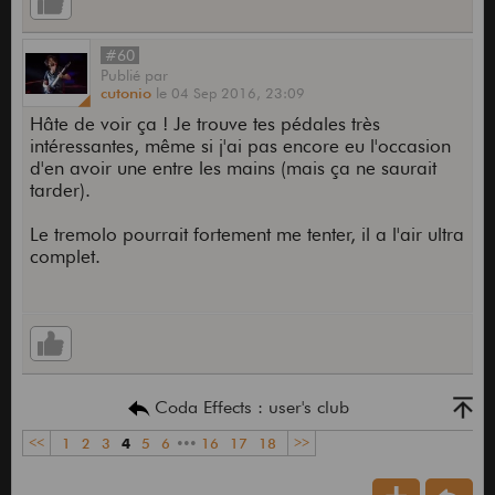
#60
Publié
par
cutonio
le
04 Sep 2016,
23:09
Hâte de voir ça ! Je trouve tes pédales très
intéressantes, même si j'ai pas encore eu l'occasion
d'en avoir une entre les mains (mais ça ne saurait
tarder).
Le tremolo pourrait fortement me tenter, il a l'air ultra
complet.
Coda Effects : user's club
<<
1
2
3
4
5
6
•••
16
17
18
>>