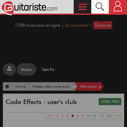
1588 musiciens en ligne |
Se connecter
|
S'inscrire
Marques
Topics Pro
Effet guitare
Forums
Pédales, effets, home-studio
Coda Effects : user's club
<<
1
2
3
4
5
6
•••
16
17
18
>>