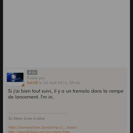
#46
Publié
par
fab38
le
23 Août 2016,
09:44
Si j'ai bien tout suivi, il y a un tremolo dans la rampe
de lancement. I'm in.
So Many Lines is alive
https://somanylines.bandcamp.c(...)eases
http://soundcloud.com/so-many-lines