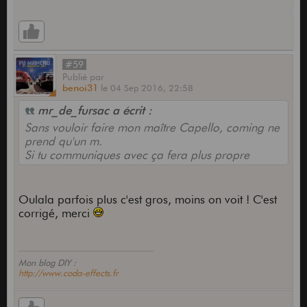
#59
Publié
par
benoi31
le
04 Sep 2016,
22:58
mr_de_fursac a écrit :
Sans vouloir faire mon maître Capello, coming ne
prend qu'un m.
Si tu communiques avec ça fera plus propre
Oulala parfois plus c'est gros, moins on voit ! C'est
corrigé, merci
Mon blog DIY :
http://www.coda-effects.fr