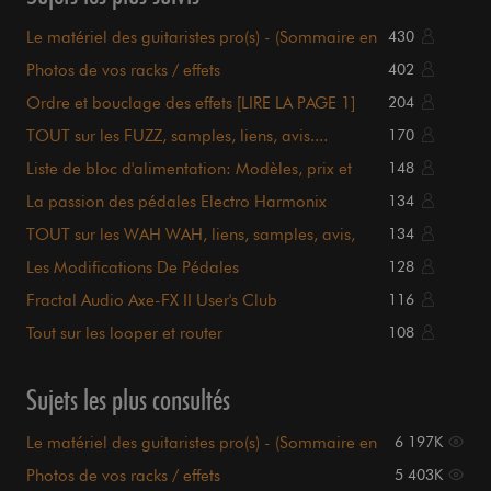
Le matériel des guitaristes pro(s) - (Sommaire en
430
page 1)
Photos de vos racks / effets
402
Ordre et bouclage des effets [LIRE LA PAGE 1]
204
TOUT sur les FUZZ, samples, liens, avis....
170
sommaire P.1
Liste de bloc d'alimentation: Modèles, prix et
148
détails.
La passion des pédales Electro Harmonix
134
TOUT sur les WAH WAH, liens, samples, avis,
134
sommaire en P.1
Les Modifications De Pédales
128
Fractal Audio Axe-FX II User's Club
116
Tout sur les looper et router
108
Sujets les plus consultés
Le matériel des guitaristes pro(s) - (Sommaire en
6 197K
page 1)
Photos de vos racks / effets
5 403K