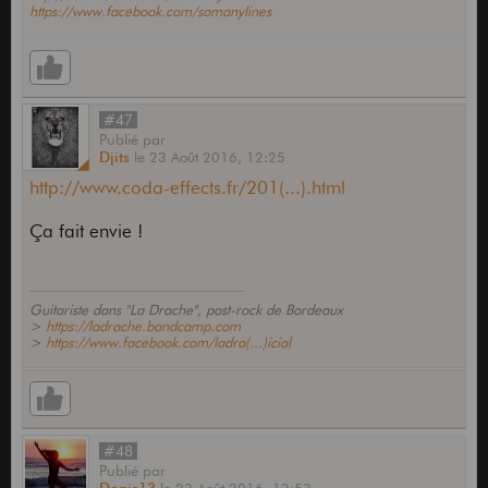
https://www.facebook.com/somanylines
#47
Publié
par
Djits
le
23 Août 2016,
12:25
http://www.coda-effects.fr/201(...).html
Ça fait envie !
Guitariste dans "La Drache", post-rock de Bordeaux
>
https://ladrache.bandcamp.com
>
https://www.facebook.com/ladra(...)icial
#48
Publié
par