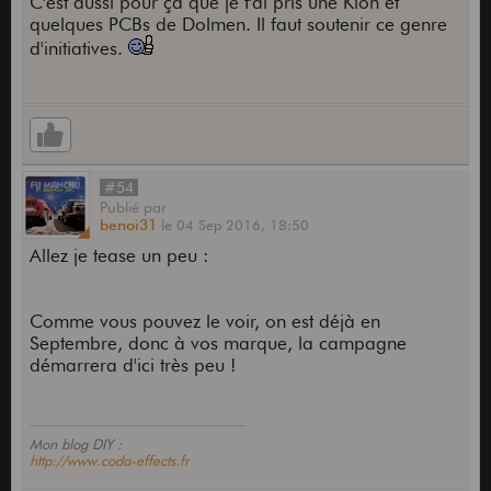
C'est aussi pour ça que je t'ai pris une Klon et
dans le monde des pédales d'effets aujourd'hui de
quelques PCBs de Dolmen. Il faut soutenir ce genre
manière générale.
d'initiatives.
Et puis c'est toujours sympa de comprendre
comment les effets fonctionnent !
#54
Publié
par
benoi31
le
04 Sep 2016,
18:50
Allez je tease un peu :
Comme vous pouvez le voir, on est déjà en
Septembre, donc à vos marque, la campagne
démarrera d'ici très peu !
Mon blog DIY :
http://www.coda-effects.fr