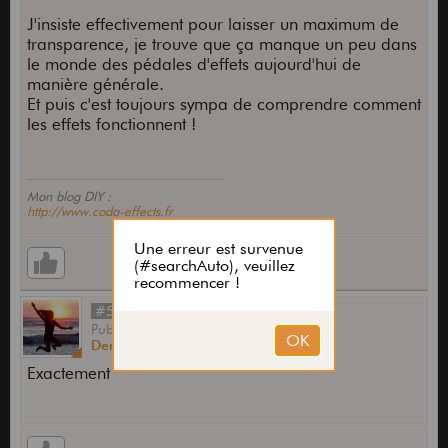
J'insiste effectivement pour laisser un maximum de
transparence, je trouve que ça manque un peu dans
le monde des pédales d'effets aujourd'hui de
manière générale.
Et puis c'est toujours sympa de comprendre comment
les effets fonctionnent !
Mon blog DIY :
http://www.coda-effects.fr
#50
Publié
par
Denis13
le
23 Août 2016,
14:25
Exactement