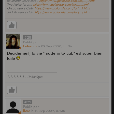
Reverend user's club :
https://www.guitariste.com/for(...).html
Two Notes forum:
https://www.guitariste.com/for(...).html
G-Lab user's Club:
https://www.guitariste.com/for(...).html
Jet City user's club:
https://www.guitariste.com/for(...).html
#28
Publié
par
Lidocain
le
09 Sep 2009,
11:36
Décidément, la vie "made in G-Lab" est super bien
faite
1,1,1,1,1,1 . Unitonique.
#29
Publié
par
lloîc
le
10 Sep 2009,
07:30