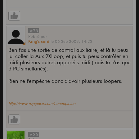
#25
Publié
par
King's card
le
06 Sep 2009,
14:22
Ben t'as une sortie de control auxiliaire, et là tu peux
lui coller la Aux 2XLoop, et puis tu peux contrôler en
midi plusieurs autres appareils midi (mais tu n'as que
3 PC simultanés).
Rien ne t'empêche donc d'avoir plusieurs loopers.
http://www.myspace.com/noneopinion
#26