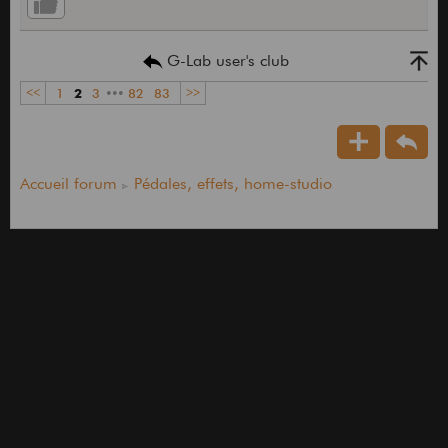
G-Lab user's club
<<
1
2
3
•••
82
83
>>
Accueil forum
Pédales, effets, home-studio