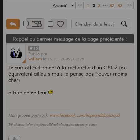
Associé
<<
1
2
3
•••
82
83
>>
Rappel du dernier message de la page précédente :
#15
Publié
par
willem
le
19 Juil 2009,
02:25
Je suis officiellement à la recherche d'un GSC2 (ou
équivalent ailleurs mais je pense pas trouver moins
cher)
a bon entendeur
Mon groupe post-rock:
www.facebook.com/hopeandblackcloud
EP disponible: hopeandblackcloud.bandcamp.com