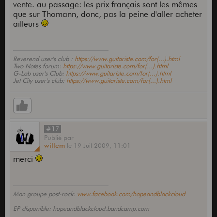
vente. au passage: les prix français sont les mêmes
que sur Thomann, donc, pas la peine d'aller acheter
ailleurs
Reverend user's club :
https://www.guitariste.com/for(...).html
Two Notes forum:
https://www.guitariste.com/for(...).html
G-Lab user's Club:
https://www.guitariste.com/for(...).html
Jet City user's club:
https://www.guitariste.com/for(...).html
#17
Publié
par
willem
le
19 Juil 2009,
11:01
merci
Mon groupe post-rock:
www.facebook.com/hopeandblackcloud
EP disponible: hopeandblackcloud.bandcamp.com