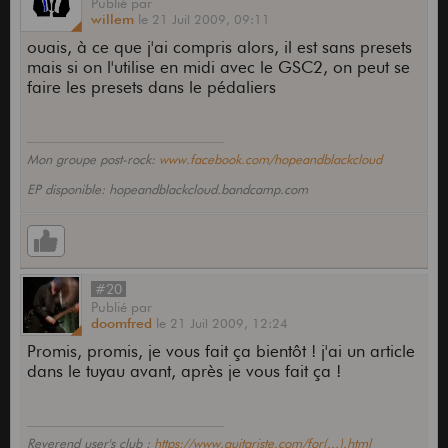
Publié
par
willem
le
21 Juil 2009,
09:11
ouais, à ce que j'ai compris alors, il est sans presets
mais si on l'utilise en midi avec le GSC2, on peut se
faire les presets dans le pédaliers
Mon groupe post-rock:
www.facebook.com/hopeandblackcloud
EP disponible: hopeandblackcloud.bandcamp.com
#20
Publié
par
doomfred
le
21 Juil 2009,
12:24
Promis, promis, je vous fait ça bientôt ! j'ai un article
dans le tuyau avant, après je vous fait ça !
Reverend user's club :
https://www.guitariste.com/for(...).html