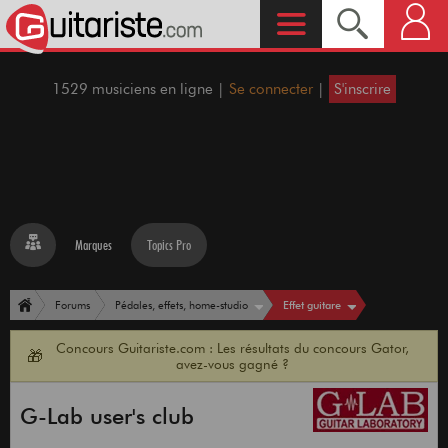
1529 musiciens en ligne |
Se connecter
|
S'inscrire
Marques
Topics Pro
Effet guitare
Forums
Pédales, effets, home-studio
Concours Guitariste.com : Les résultats du concours Gator,
🎁
avez-vous gagné ?
G-Lab user's club