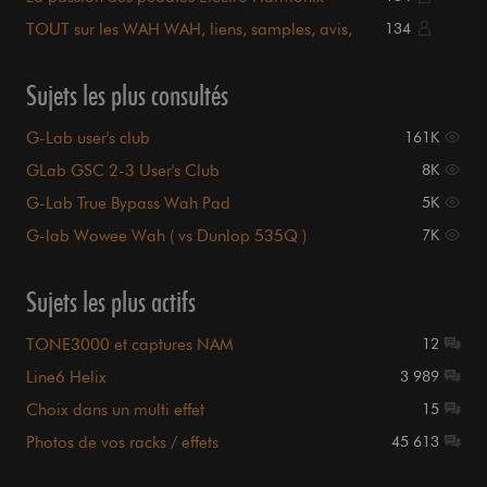
TOUT sur les WAH WAH, liens, samples, avis,
134
sommaire en P.1
Sujets les plus consultés
G-Lab user's club
161K
GLab GSC 2-3 User's Club
8K
G-Lab True Bypass Wah Pad
5K
G-lab Wowee Wah ( vs Dunlop 535Q )
7K
Sujets les plus actifs
TONE3000 et captures NAM
12
Line6 Helix
3 989
Choix dans un multi effet
15
Photos de vos racks / effets
45 613