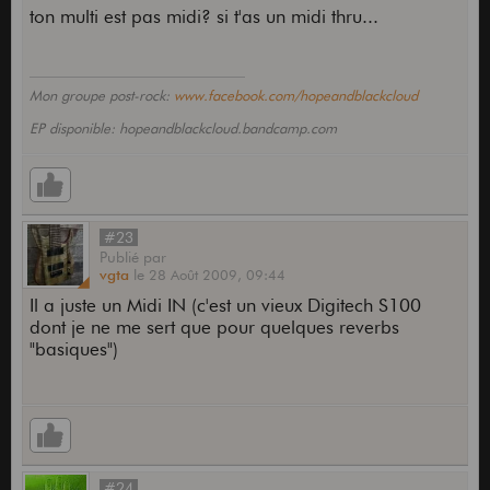
ton multi est pas midi? si t'as un midi thru...
Mon groupe post-rock:
www.facebook.com/hopeandblackcloud
EP disponible: hopeandblackcloud.bandcamp.com
#23
Publié
par
vgta
le
28 Août 2009,
09:44
Il a juste un Midi IN (c'est un vieux Digitech S100
dont je ne me sert que pour quelques reverbs
"basiques")
#24