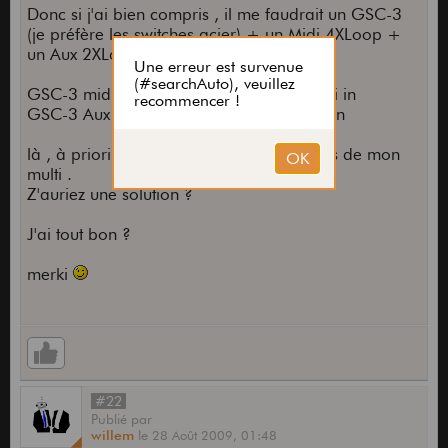
Donc si j'ai bien compris , il me faudrait un GSC-3
(je préfère les switches acier) + un Midi 4XLoop +
un Aux 2XLoop ?
GSC-3 midi out dans le Midi 4XLoop midi in
GSC-3 Aux Out dans le Aux 2XLoop aux in
là , à priori , je gère tout SAUF les presets de mon
multi .
Z'auriez une solution ?
J'ai tout bon ?
merki
#22
Publié
par
willem
le
28 Août 2009,
01:48