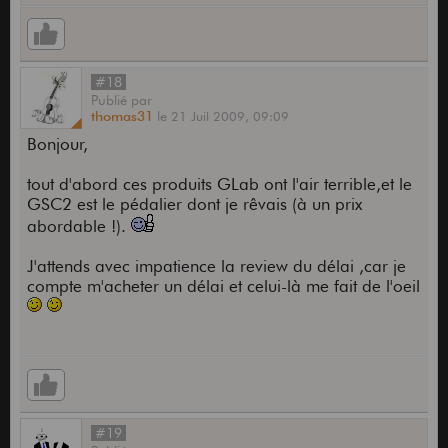
#18
Publié
par
thomas31
le
21 Juil 2009,
09:09
Bonjour,
tout d'abord ces produits GLab ont l'air terrible,et le
GSC2 est le pédalier dont je rêvais (à un prix
abordable !).
J'attends avec impatience la review du délai ,car je
compte m'acheter un délai et celui-là me fait de l'oeil
#19