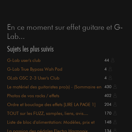
En ce moment sur effet guitare et G-
Lab...
Sujets les plus suivis
G-Lab user's club
44
G-Lab True Bypass Wah Pad
4
GLab GSC 2-3 User's Club
4
Le matériel des guitaristes pro(s) - (Sommaire en
430
page 1)
Photos de vos racks / effets
402
Ordre et bouclage des effets [LIRE LA PAGE 1]
204
TOUT sur les FUZZ, samples, liens, avis....
170
sommaire P.1
Liste de bloc d'alimentation: Modèles, prix et
148
détails.
La passion des pédales Electro Harmonix
134