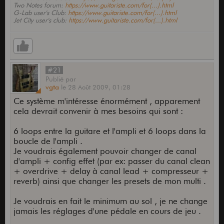
Two Notes forum:
https://www.guitariste.com/for(...).html
G-Lab user's Club:
https://www.guitariste.com/for(...).html
Jet City user's club:
https://www.guitariste.com/for(...).html
#21
Publié
par
vgta
le
28 Août 2009,
01:28
Ce système m'intéresse énormément , apparement
cela devrait convenir à mes besoins qui sont :
6 loops entre la guitare et l'ampli et 6 loops dans la
boucle de l'ampli .
Je voudrais également pouvoir changer de canal
d'ampli + config effet (par ex: passer du canal clean
+ overdrive + delay à canal lead + compresseur +
reverb) ainsi que changer les presets de mon multi .
Je voudrais en fait le minimum au sol , je ne change
jamais les réglages d'une pédale en cours de jeu .