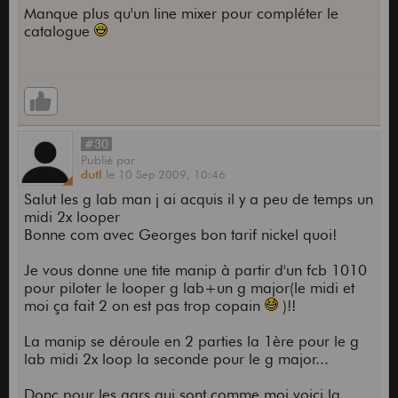
Manque plus qu'un line mixer pour compléter le
catalogue
#30
Publié
par
dutl
le
10 Sep 2009,
10:46
Salut les g lab man j ai acquis il y a peu de temps un
midi 2x looper
Bonne com avec Georges bon tarif nickel quoi!
Je vous donne une tite manip à partir d'un fcb 1010
pour piloter le looper g lab+un g major(le midi et
moi ça fait 2 on est pas trop copain
)!!
La manip se déroule en 2 parties la 1ère pour le g
lab midi 2x loop la seconde pour le g major...
Donc pour les gars qui sont comme moi voici la