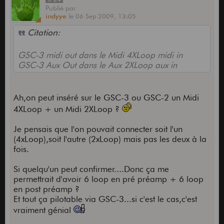
Publié
par
indyye
le
06 Sep 2009,
13:05
Citation:
GSC-3 midi out dans le Midi 4XLoop midi in
GSC-3 Aux Out dans le Aux 2XLoop aux in
Ah,on peut inséré sur le GSC-3 ou GSC-2 un Midi
4XLoop + un Midi 2XLoop ?
Je pensais que l'on pouvait connecter soit l'un
(4xLoop),soit l'autre (2xLoop) mais pas les deux à la
fois.
Si quelqu'un peut confirmer....Donc ça me
permettrait d'avoir 6 loop en pré préamp + 6 loop
en post préamp ?
Et tout ça pilotable via GSC-3...si c'est le cas,c'est
vraiment génial