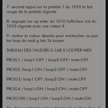
7- second appui sur la pedale 1 du 1010 la led
rouge de la pedale clignote
8- appuyer sur up enter du 1010 l'afficheur lcd du
1010 clignote avec une valeur X
9- rentrer la valeur désirée pour enclencher ou pas
les loop du midi g lab 2x looper
TABLEAU DES VALEURS G LAB X LOOPER MIDI
PROG1 / loop1:OFF / loop2:OFF/ mute:OFF
PROG2 /loop1:ON / loop2:OFF / mute:OFF
PROG3/ loop1:OFF /loop2:ON / mute:OFF
PROG4 / loop1:ON / loop2:ON / mute:OFF
PROG100 / loop1:ON / loop2:ON / mute:ON