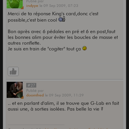
Publié
par
indyye
le
09 Sep 2009,
07:23
Merci de ta réponse King's card,donc c'est
possible,c'est bien cool
Bon après avec 6 pédales en pré et 6 en post,faut
les bonnes alim pour éviter les boucles de masse et
autres ronflette.
Je suis en train de "cogiter" tout ça
#27
Publié
par
doomfred
le
09 Sep 2009,
11:29
.. et en parlant d'alim, il se trouve que G-Lab en fait
aussi une, à sorties isolées. Pas belle la vie ?