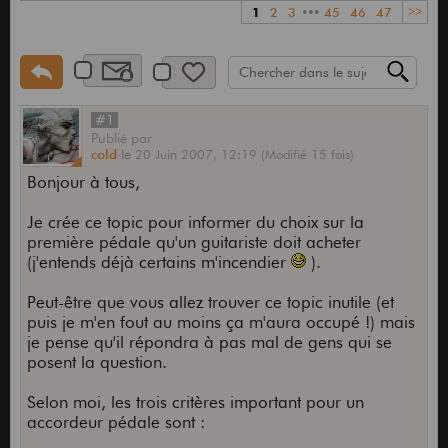
1
2
3
•••
45
46
47
>>
#1
Publié
par
cold
le
20 Juin 2007,
12:19
(Modifié 15 fois)
Bonjour à tous,
Je crée ce topic pour informer du choix sur la
première pédale qu'un guitariste doit acheter
(j'entends déjà certains m'incendier
).
Peut-être que vous allez trouver ce topic inutile (et
puis je m'en fout au moins ça m'aura occupé !) mais
je pense qu'il répondra à pas mal de gens qui se
posent la question.
Selon moi, les trois critères important pour un
accordeur pédale sont :