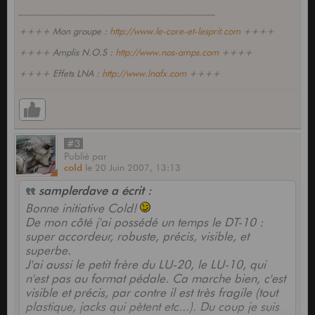
________________________________________
++++ Mon groupe :
http://www.le-core-et-lesprit.com
++++
++++ Amplis N.O.S :
http://www.nos-amps.com
++++
++++ Effets LNA :
http://www.lnafx.com
++++
#3
Publié
par
cold
le
20 Juin 2007,
13:13
samplerdave a écrit :
Bonne initiative Cold!
De mon côté j'ai possédé un temps le DT-10 :
super accordeur, robuste, précis, visible, et
superbe.
J'ai aussi le petit frère du LU-20, le LU-10, qui
n'est pas au format pédale. Ca marche bien, c'est
visible et précis, par contre il est très fragile (tout
plastique, jacks qui pètent etc...). Du coup je suis