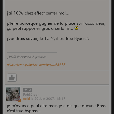
j'ai 109€ chez effect center moi...
p'têtre parceque gagner de la place sur l'accordeur,
ça peut rapporter gros a certains...
j'voudrais savoir, le TU-2, il est true Bypass?
|VDS] Rockstand 7 guitares
https://www.guitariste.com/for(...)98917
#13
Publié
par
cold
le
20 Juin 2007,
15:17
je m'avance peut etre mais je crois que aucune Boss
n'est true bypass...