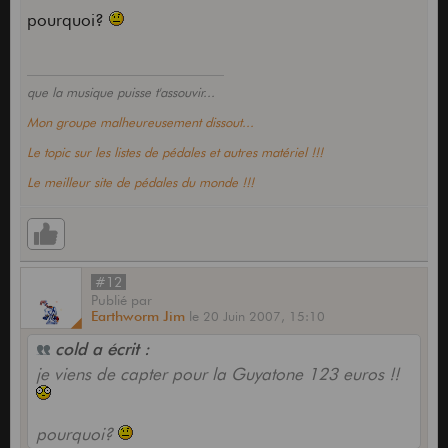
pourquoi?
que la musique puisse t'assouvir...
Mon groupe malheureusement dissout...
Le topic sur les listes de pédales et autres matériel !!!
Le meilleur site de pédales du monde !!!
#12
Publié
par
Earthworm Jim
le
20 Juin 2007,
15:10
cold a écrit :
je viens de capter pour la Guyatone 123 euros !!
pourquoi?