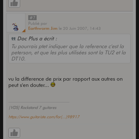
#7
Publié
par
Earthworm Jim
le
20 Juin 2007,
14:43
Doc Plus a écrit :
Tu pourrais ptet indiquer que la reference c'est la
peterson, et que les plus utilisées sont la TU2 et la
DT10.
vu la difference de prix par rapport aux autres on
peut s'en douter...
|VDS] Rockstand 7 guitares
https://www.guitariste.com/for(...)98917