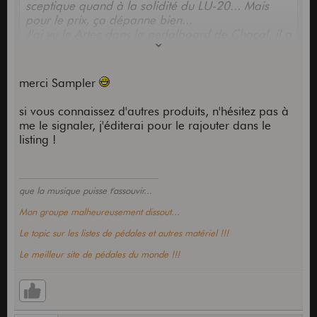
sceptique quand à la solidité du LU-20... Mais
pour le prix, ça dépanne bien...
J'ai vu le Artec dans la pedalboard de Chacal, il a
l'air vraiment sympa!
merci Sampler
si vous connaissez d'autres produits, n'hésitez pas à
me le signaler, j'éditerai pour le rajouter dans le
listing !
que la musique puisse t'assouvir...
Mon groupe malheureusement dissout...
Le topic sur les listes de pédales et autres matériel !!!
Le meilleur site de pédales du monde !!!