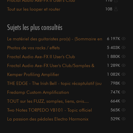
Fractal Audio Axe-FX II User's Club
Tout sur les looper et router
108
Sujets les plus consultés
Le matériel des guitaristes pro(s) - (Sommaire en
6 197K
page 1)
Photos de vos racks / effets
5 403K
Fractal Audio Axe-FX II User's Club
1 880K
Fractal Audio Axe-FX User's Club/Samples &
1 289K
Videos page 1
Kemper Profiling Amplifier
1 082K
THE EDGE - The Irish Bell - topic récaptulatif (ou
798K
presque)
Fredamp Custom Amplification
747K
TOUT sur les FUZZ, samples, liens, avis....
664K
sommaire P.1
Two Notes TORPEDO VB101 - Topic officiel
565K
La passion des pédales Electro Harmonix
529K