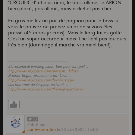
"CROUIIICH" et plus rien), le boss ultime, le ARION
bien placé, pas ultime, mais nickel et pas cher.
En gros mettez un poil de pognon pour le boss si
vous le pouvez ou prenez un arion si vous êtes
pressé (45 euros je crois). Mais le korg faites gaffe.
C'est un super accordeur mais il ne tient pas toujours
très bien (dommage il marche vraiment bien!).
Stereotypical working class, bon pour ton poil...
http://www.myspace.com/stereot(...)class
Brother Roger, preacher from Love...
http://www.myspace.com/brotherroger
Les hommes de l'espace arrivent....
http://www.myspace.com/themightyastromen
#10
Publié
par
Earthworm Jim
le
20 Juin 2007,
15:00