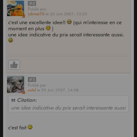
#4
Publié
par
cdmat76
le
20 Juin 2007,
13:25
c'est une excellente idee!!
(qui m'interesse en ce
moment en plus
)
une idee indicative du prix serait interessante aussi.
#5
Publié
par
cold
le
20 Juin 2007,
14:08
Citation:
une idee indicative du prix serait interessante aussi
c'est fait