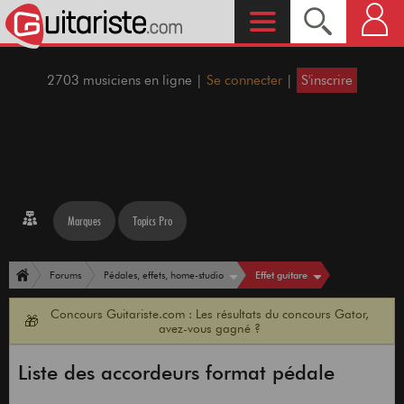
2703 musiciens en ligne |
Se connecter
|
S'inscrire
Marques
Topics Pro
Effet guitare
Forums
Pédales, effets, home-studio
Concours Guitariste.com : Les résultats du concours Gator,
🎁
avez-vous gagné ?
Liste des accordeurs format pédale