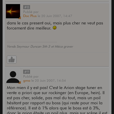
#8
Publié
par
Doc Plus
le
20 Juin 2007,
14:47
dans le cas present oui, mais plus cher ne veut pas
forcement dire meilleur.
Vends Seymour Duncan SM-3 et Méca grover
#9
Publié
par
gma
le
20 Juin 2007,
14:54
Mon mien il y est pas! C'est le Arion stage tuner en
vente a priori que sur rockinger (en Europe, hein). Il
est pas cher, solide, pas mal du tout, mais un poil
hésitant par rapport au boss (qui reste pour moi la
référence). Il est à 1% alors que le boss est à 3%,
donc le arion éhsite un poil plus, mais sur scène il est