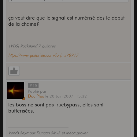
ça veut dire que le signal est numérisé des le debut
de la chaine?
|VDS] Rockstand 7 guitares
https://www.guitariste.com/for(...)98917
#15
Publié
par
Doc Plus
le
20 Juin 2007,
15:32
les boss ne sont pas truebypass, elles sont
bufferisées.
Vends Seymour Duncan SM-3 et Méca grover