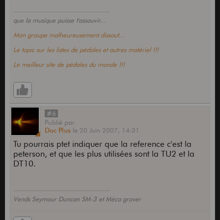
que la musique puisse t'assouvir...
Mon groupe malheureusement dissout...
Le topic sur les listes de pédales et autres matériel !!!
Le meilleur site de pédales du monde !!!
#6
Publié
par
Doc Plus
le
20 Juin 2007,
14:31
Tu pourrais ptet indiquer que la reference c'est la
peterson, et que les plus utilisées sont la TU2 et la
DT10.
Vends Seymour Duncan SM-3 et Méca grover