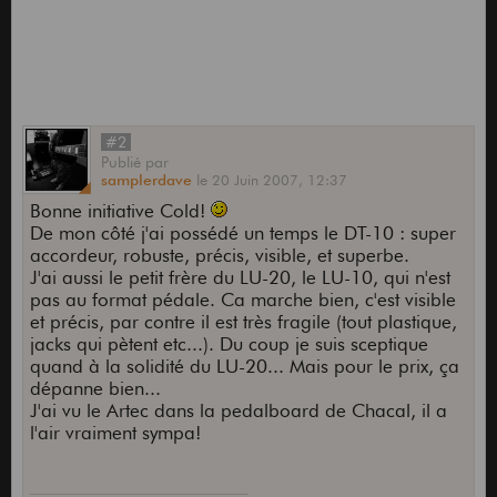
#2
Publié
par
samplerdave
le
20 Juin 2007,
12:37
Bonne initiative Cold!
De mon côté j'ai possédé un temps le DT-10 : super
accordeur, robuste, précis, visible, et superbe.
J'ai aussi le petit frère du LU-20, le LU-10, qui n'est
pas au format pédale. Ca marche bien, c'est visible
et précis, par contre il est très fragile (tout plastique,
jacks qui pètent etc...). Du coup je suis sceptique
quand à la solidité du LU-20... Mais pour le prix, ça
dépanne bien...
J'ai vu le Artec dans la pedalboard de Chacal, il a
l'air vraiment sympa!