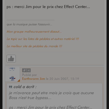
ps : merci Jim pour le prix chez Effect Center...
que la musique puisse t'assouvir...
Mon groupe malheureusement dissout...
Le topic sur les listes de pédales et autres matériel !!!
Le meilleur site de pédales du monde !!!
#14
Publié
par
Earthworm Jim
le
20 Juin 2007,
15:19
cold a écrit :
je m'avance peut etre mais je crois que aucune
Boss n'est true bypass...
ps : merci Jim pour le prix chez Effect Center...