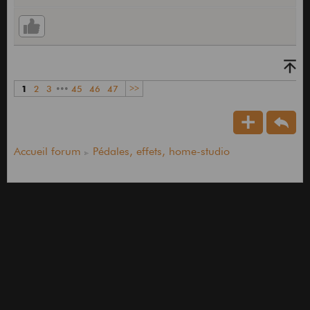
1
2
3
•••
45
46
47
>>
Accueil forum
Pédales, effets, home-studio