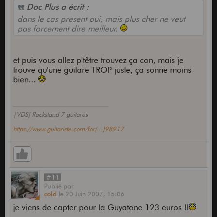
Doc Plus a écrit :
dans le cas present oui, mais plus cher ne veut
pas forcement dire meilleur.
et puis vous allez p'têtre trouvez ça con, mais je
trouve qu'une guitare TROP juste, ça sonne moins
bien...
|VDS] Rockstand 7 guitares
https://www.guitariste.com/for(...)98917
#11
Publié
par
cold
le
20 Juin 2007,
15:06
je viens de capter pour la Guyatone 123 euros !!