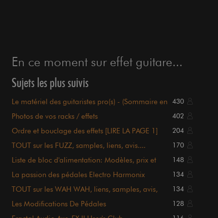
En ce moment sur effet guitare...
Sujets les plus suivis
Le matériel des guitaristes pro(s) - (Sommaire en
430
page 1)
Photos de vos racks / effets
402
Ordre et bouclage des effets [LIRE LA PAGE 1]
204
TOUT sur les FUZZ, samples, liens, avis....
170
sommaire P.1
Liste de bloc d'alimentation: Modèles, prix et
148
détails.
La passion des pédales Electro Harmonix
134
TOUT sur les WAH WAH, liens, samples, avis,
134
sommaire en P.1
Les Modifications De Pédales
128
116