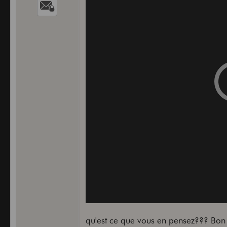
ears bleeding
qu'est ce que vous en pensez??? Bon ok