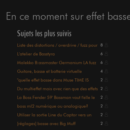
En ce moment sur effet basse
Sujets les plus suivis
Liste des distortions / overdrive / fuzz pour
8
basse
L'atelier de Basstyra
6
Malekko B:assmaster Germanium LA fuzz
6
pour basse!
Guitare, basse et batterie virtuelle
4
"quelle effet basse dans Muse TIME IS
2
RUNNING OUT?"
Du multieffet mais avec rien que des effets
2
La Boss Fender 59' Bassman vaut t'elle le
2
coup ?
boss ml2 numérique ou analogique?
2
Utiliser la sortie Line du Captor vers un
2
ampli de puissance
[réglages] basse avec Big Muff
2