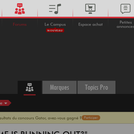
Petites
Forums
Le Campus
Espace achat
annonce
NOUVEAU
Marques
Topics Pro
se
ésultats du concours Gator, avez-vous gagné ?
Participer