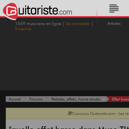
Articles
1559 musiciens en ligne |
Se connecter
|
S'inscrire
Effet bas
Accueil
Forums
Pédales, effets, home-studio
🎁
Concours Guitariste.com : Les r