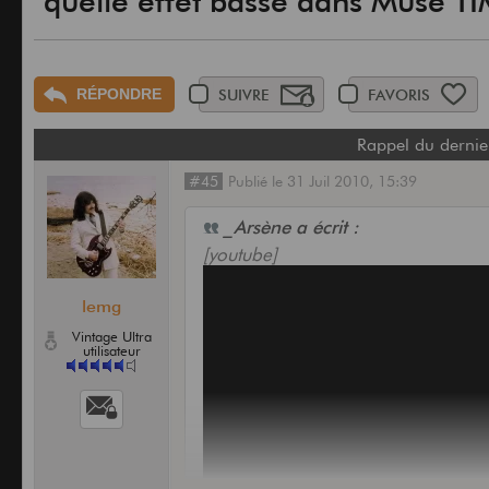
"quelle effet basse dans Muse 
RÉPONDRE
SUIVRE
FAVORIS
Rappel du dernie
#45
Publié
le
31 Juil 2010,
15:39
_Arsène a écrit :
[youtube]
lemg
Vintage Ultra
utilisateur