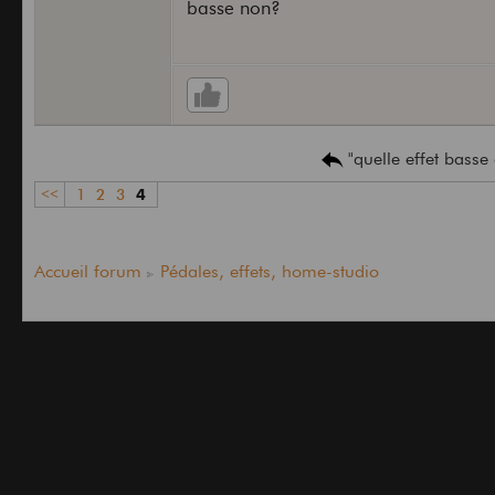
basse non?
"quelle effet bas
<<
1
2
3
4
Accueil forum
Pédales, effets, home-studio