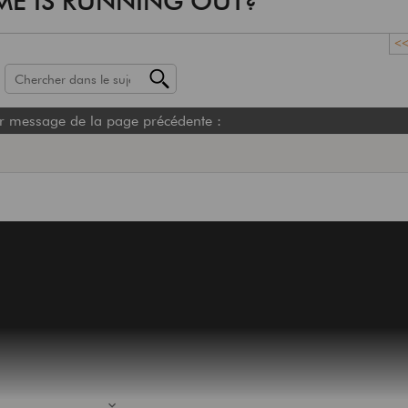
TIME IS RUNNING OUT?"
<
r message de la page précédente :