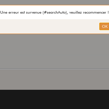
s) de la Synth wah, c'est un basique filtre d'enveloppe.
à, ça colle mieux.
onnellement je l'aurais placée après.
oir moyen de faire mieux.
get the same sound that Chris Wolstenholme from Muse gets
nth wah.