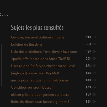
...
Sujets les plus consultés
Guitare, basse et batterie virtuelle
61K
L'atelier de Basstyra
50K
Liste des distortions / overdrive / fuzz pour
42K
basse
"quelle effet basse dans Muse TIME IS
25K
RUNNING OUT?"
User roland PK 5,type clavier au sol..avis
15K
,experience...
[réglages] basse avec Big Muff
14K
micro pour repiquer un ampli basse
14K
Constituer un rack ( basse )
14K
utiliser pédale pour guitare sur basse
13K
Boite de direct pour basse / guitare ?
13K