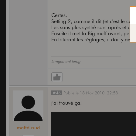
Certes.
Setting 2, comme il dit (et c'est le ca
Les sons plus synthé sont après et déj
Ensuite il met la Big muff avant, pers
En triturant les réglages, il doit y av
lemgement lemg
[/youtube]
#46
Publié
le
18 Nov 2010,
22:58
Citation:
j'ai trouvé ça!
Heres an easy and cheap way to 
just a Big Muff and a Digitech sy
mattdusud