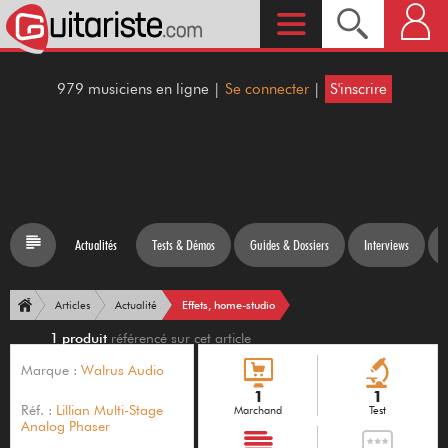
979 musiciens en ligne |
Se connecter
|
S'inscrire
Actualités
Tests & Démos
Guides & Dossiers
Interviews
Effets, home-studio
Articles
Actualité
1 produit
référencé sur cet article
Marque :
Walrus Audio
1
1
Réf. :
Lillian Multi-Stage
Marchand
Test
Analog Phaser