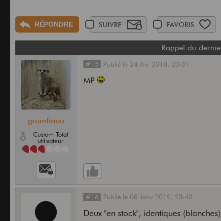
RÉPONDRE
SUIVRE
FAVORIS
Rappel du dernie
#15
Publié
le
24 Avr 2018,
23:31
MP
grumfinou
Custom Total
utilisateur
#16
Publié
le
08 Janv 2019,
23:40
Deux "en stock", identiques (blanches)