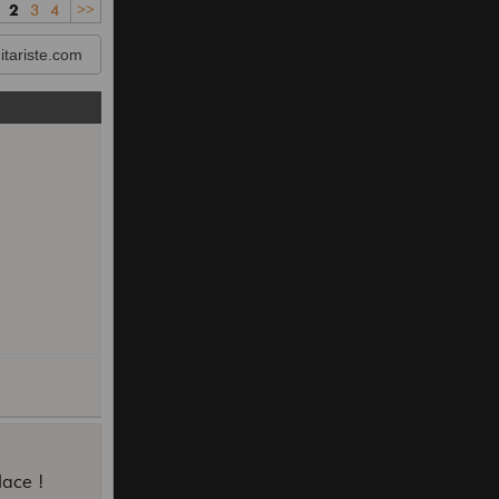
2
3
4
>>
tariste.com
lace !