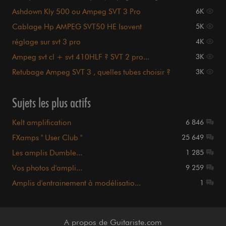
Fender)
Ashdown Kly 500 ou Ampeg SVT 3 Pro
6K
Cablage Hp AMPEG SVT50 HE Isovent
5K
réglage sur svt 3 pro
4K
Ampeg svt cl + svt 410HLF ? SVT 2 pro...
3K
Retubage Ampeg SVT 3 , quelles tubes choisir ?
3K
Sujets les plus actifs
Kelt amplification
6 846
FXamps " User Club "
25 649
Les amplis Dumble...
1 285
Vos photos d'ampli...
9 259
Amplis d'entrainement à modélisatio...
1
A propos de Guitariste.com