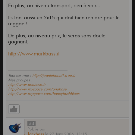
En plus, au niveau transport, rien à voir...
Ils font aussi un 2x15 qui doit bien ren dre pour le
reggae !
De plus, au niveau prix, tu seras sans doute
gagnant.
http://www.markbass.it
Tout sur moi :
http://jeanlehenaff.free.fr
Mes groupes :
http://www.anabase.fr
http://www.myspace.com/anabase
http://www.myspace.com/honeyhushblues
#4
Publié
par
Jackbass
le
27 Janv 2006,
11:15