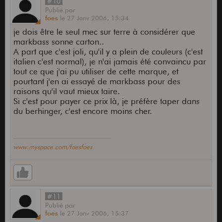
#10
Publié
par
foes
le
27 Janv 2006,
15:34
je dois être le seul mec sur terre à considérer que
markbass sonne carton..
A part que c'est joli, qu'il y a plein de couleurs (c'est
italien c'est normal), je n'ai jamais été convaincu par
tout ce que j'ai pu utiliser de cette marque, et
pourtant j'en ai essayé de markbass pour des
raisons qu'il vaut mieux taire.
Si c'est pour payer ce prix là, je préfère taper dans
du berhinger, c'est encore moins cher.
www.myspace.com/foesfoes
#11
Publié
par
foes
le
27 Janv 2006,
15:37