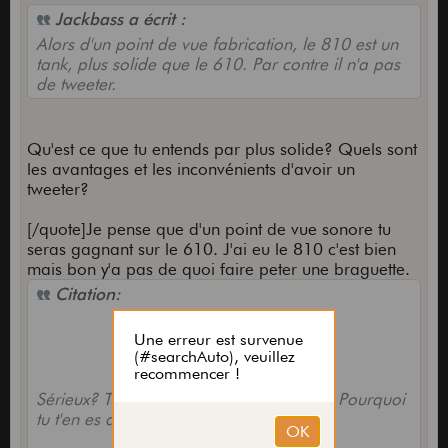
Jackbass a écrit :
Alors d'un point de vue fabrication, le 810 est un
tank, plus solide que le 610. Par contre il n'a pas
de tweeter.
Qu'est ce que tu entends par plus solide? Quels sont
les avantages et les inconvénients d'avoir un
tweeter?
[/quote]Je pense que d'un point de vue sonore tu
seras gagnant sur le 610. J'ai eu le 810 c'est bien
mais bon y'a pas de quoi faire peter une braguette.
Citation:
Sérieux? Tu dois être exigeant toi? Non? Pourquoi
tu t'en es débarassé?