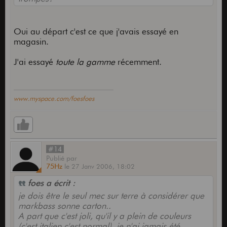
Oui au départ c'est ce que j'avais essayé en
magasin.
J'ai essayé
toute la gamme
récemment.
www.myspace.com/foesfoes
#14
Publié
par
75Hz
le
27 Janv 2006,
18:02
foes a écrit :
je dois être le seul mec sur terre à considérer que
markbass sonne carton..
A part que c'est joli, qu'il y a plein de couleurs
(c'est italien c'est normal), je n'ai jamais été