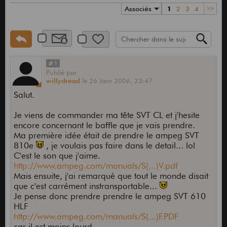
Associés
1
2
3
4
>>
#1
Publié
par
willydread
le
26 Janv 2006,
23:47
Salut.
Je viens de commander ma tête SVT CL et j'hesite
encore concernant le baffle que je vais prendre.
Ma première idée était de prendre le ampeg SVT
810e
, je voulais pas faire dans le detail... lol
C'est le son que j'aime.
http://www.ampeg.com/manuals/S(...)V.pdf
Mais ensuite, j'ai remarqué que tout le monde disait
que c'est carrément instransportable...
Je pense donc prendre prendre le ampeg SVT 610
HLF
http://www.ampeg.com/manuals/S(...)F.PDF
car il est moins lourd.