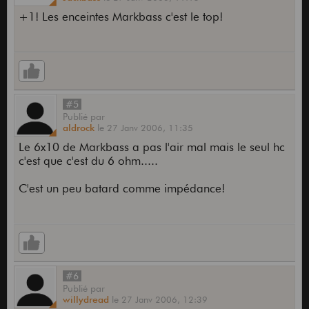
+1! Les enceintes Markbass c'est le top!
#5
Publié
par
aldrock
le
27 Janv 2006,
11:35
Le 6x10 de Markbass a pas l'air mal mais le seul hc
c'est que c'est du 6 ohm.....
C'est un peu batard comme impédance!
#6
Publié
par
willydread
le
27 Janv 2006,
12:39