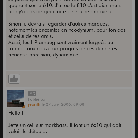
gagnant sur le 610. J'ai eu le 810 c'est bien mais
bon y'a pas de quoi faire peter une braguette.
Sinon tu devrais regarder d'autres marques,
notament les enceintes en neodynium, pour ton dos
et celui de tes amis.
Aussi, les HP ampeg sont vraiment largués par
rapport aux nouveaux progres de ces dernieres
années : precision, dynamique...
#3
Publié
par
jeanlh
le
27 Janv 2006,
09:08
Hello !
Jette un œil sur markbass. Il font un 6x10 qui doit
valoir le détour...