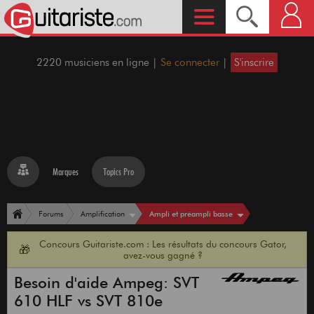
2220 musiciens en ligne |
Se connecter
|
S'inscrire
Marques
Topics Pro
Ampli et préampli basse
Forums
Amplification
Concours Guitariste.com : Les résultats du concours Gator,
🎁
avez-vous gagné ?
Besoin d'aide Ampeg: SVT
610 HLF vs SVT 810e