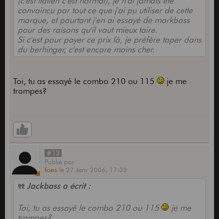
(c'est italien c'est normal), je n'ai jamais été
convaincu par tout ce que j'ai pu utiliser de cette
marque, et pourtant j'en ai essayé de markbass
pour des raisons qu'il vaut mieux taire.
Si c'est pour payer ce prix là, je préfère taper dans
du berhinger, c'est encore moins cher.
Toi, tu as essayé le combo 210 ou 115
je me
trompes?
#13
Publié
par
foes
le
27 Janv 2006,
17:33
Jackbass a écrit :
Toi, tu as essayé le combo 210 ou 115
je me
trompes?