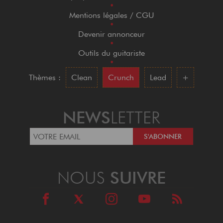
•
Mentions légales / CGU
•
Devenir annonceur
•
Outils du guitariste
•
Thèmes :
Clean
Crunch
Lead
+
NEWS
LETTER
NOUS
SUIVRE