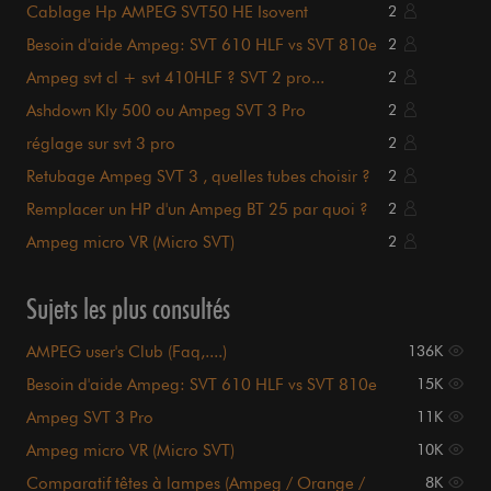
Cablage Hp AMPEG SVT50 HE Isovent
2
Besoin d'aide Ampeg: SVT 610 HLF vs SVT 810e
2
Ampeg svt cl + svt 410HLF ? SVT 2 pro...
2
Ashdown Kly 500 ou Ampeg SVT 3 Pro
2
réglage sur svt 3 pro
2
Retubage Ampeg SVT 3 , quelles tubes choisir ?
2
Remplacer un HP d'un Ampeg BT 25 par quoi ?
2
Ampeg micro VR (Micro SVT)
2
Sujets les plus consultés
AMPEG user's Club (Faq,....)
136K
Besoin d'aide Ampeg: SVT 610 HLF vs SVT 810e
15K
Ampeg SVT 3 Pro
11K
Ampeg micro VR (Micro SVT)
10K
Comparatif têtes à lampes (Ampeg / Orange /
8K