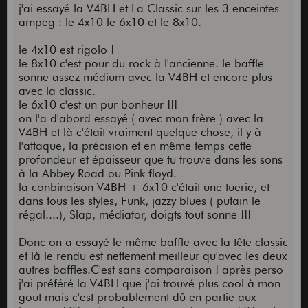
j'ai essayé la V4BH et La Classic sur les 3 enceintes
ampeg : le 4x10 le 6x10 et le 8x10.
le 4x10 est rigolo !
le 8x10 c'est pour du rock à l'ancienne. le baffle
sonne assez médium avec la V4BH et encore plus
avec la classic.
le 6x10 c'est un pur bonheur !!!
on l'a d'abord essayé ( avec mon frère ) avec la
V4BH et là c'était vraiment quelque chose, il y à
l'attaque, la précision et en même temps cette
profondeur et épaisseur que tu trouve dans les sons
à la Abbey Road ou Pink floyd.
la conbinaison V4BH + 6x10 c'était une tuerie, et
dans tous les styles, Funk, jazzy blues ( putain le
régal....), Slap, médiator, doigts tout sonne !!!
Donc on a essayé le même baffle avec la tête classic
et là le rendu est nettement meilleur qu'avec les deux
autres baffles.C'est sans comparaison ! après perso
j'ai préféré la V4BH que j'ai trouvé plus cool à mon
gout mais c'est probablement dû en partie aux