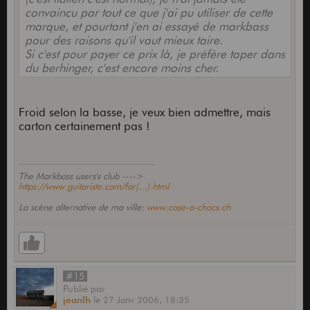
convaincu par tout ce que j'ai pu utiliser de cette
marque, et pourtant j'en ai essayé de markbass
pour des raisons qu'il vaut mieux taire.
Si c'est pour payer ce prix là, je préfère taper dans
du berhinger, c'est encore moins cher.
Froid selon la basse, je veux bien admettre, mais
carton certainement pas !
The Markbass users's club ---->
https://www.guitariste.com/for(...).html
La scène alternative de ma ville:
www.case-a-chocs.ch
#15
Publié
par
jeanlh
le
27 Janv 2006,
18:35