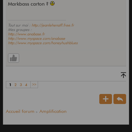
Markbass carton ?
Tout sur moi :
http://jeanlehenaff.free.fr
Mes groupes :
http://www.anabase.fr
http://www.myspace.com/anabase
http://www.myspace.com/honeyhushblues
1
2
3
4
>>
Accueil forum
Amplification