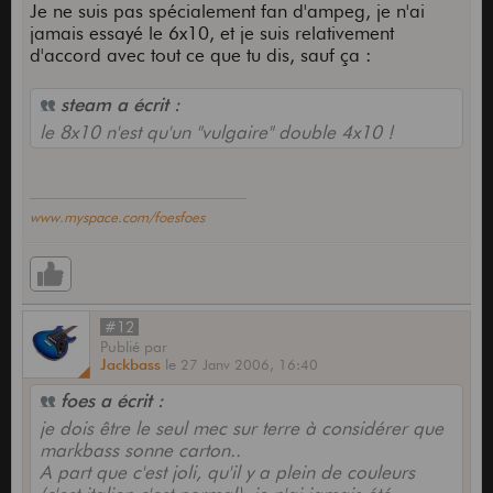
Je ne suis pas spécialement fan d'ampeg, je n'ai
jamais essayé le 6x10, et je suis relativement
d'accord avec tout ce que tu dis, sauf ça :
steam a écrit :
le 8x10 n'est qu'un "vulgaire" double 4x10 !
www.myspace.com/foesfoes
#12
Publié
par
Jackbass
le
27 Janv 2006,
16:40
foes a écrit :
je dois être le seul mec sur terre à considérer que
markbass sonne carton..
A part que c'est joli, qu'il y a plein de couleurs