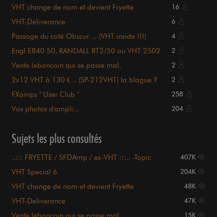
VHT change de nom et devient Fryette
16
Amplification
VHT-Deliverance
6
Passage du coté Obscur ... (VHT inside !!!)
4
Engl E840 50, RANDALL RT2/50 ou VHT 2502
2
????
Vente leboncoin qui se passe mal.
2
2x12 VHT à 130 € .. (SP-212VHT) la blague ?
2
FXamps " User Club "
258
Vos photos d'ampli...
204
Sujets les plus consultés
..::: FRYETTE / SFDAmp / ex-VHT :::.. -Topic
407K
général-
VHT Special 6
204K
VHT change de nom et devient Fryette
48K
Amplification
VHT-Deliverance
47K
Vente leboncoin qui se passe mal.
15K