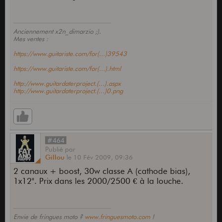
Anciennement x2n_dimarzio ;).
Mes ventes :
https://www.guitariste.com/for(...)39543
https://www.guitariste.com/for(...).html
http://www.guitardaterproject.(...).aspx
http://www.guitardaterproject.(...)0.png
#464
Publié
par
Gillou
le
10 Fév 2009,
09:36
2 canaux + boost, 30w classe A (cathode bias),
1x12". Prix dans les 2000/2500 € à la louche.
Envie de fringues moto ?
www.fringuesmoto.com
!