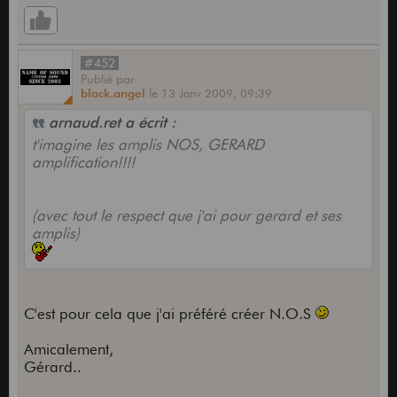
#452
Publié
par
black.angel
le
13 Janv 2009,
09:39
arnaud.ret a écrit :
t'imagine les amplis NOS, GERARD
amplification!!!!
(avec tout le respect que j'ai pour gerard et ses
amplis)
C'est pour cela que j'ai préféré créer N.O.S
Amicalement,
Gérard..