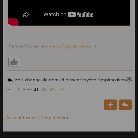
Envie de fringues moto ?
www.fringuesmoto.com
!
VHT change de nom et devient Fryette Amplification
<<
1
2
•••
31
32
33
>>
Accueil forum
Amplification