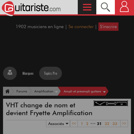
1902 musiciens en ligne |
Se connecter
|
S'inscrire
Marques
Topics Pro
Ampli et préampli guitare
Forums
Amplification
VHT change de nom et
devient Fryette Amplification
Associés
<<
1
2
•••
31
32
33
>>