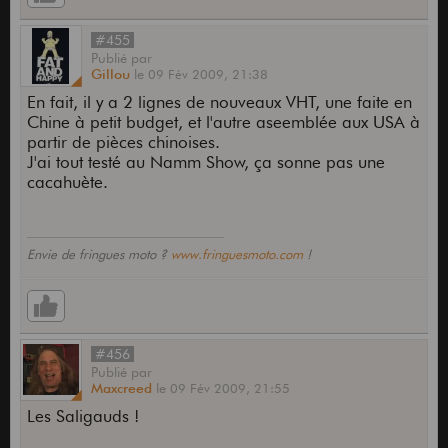
#455
Publié
par
Gillou
le
09 Fév 2009,
21:38
En fait, il y a 2 lignes de nouveaux VHT, une faite en
Chine à petit budget, et l'autre aseemblée aux USA à
partir de pièces chinoises.
J'ai tout testé au Namm Show, ça sonne pas une
cacahuète.
Envie de fringues moto ?
www.fringuesmoto.com
!
#456
Publié
par
Maxcreed
le
09 Fév 2009,
21:55
Les Saligauds !