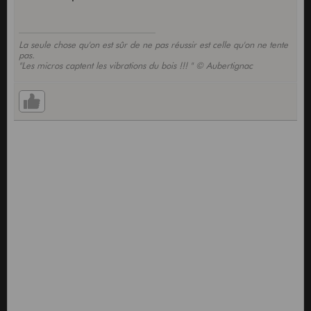
La seule chose qu'on est sûr de ne pas réussir est celle qu'on ne tente
pas.
"Les micros captent les vibrations du bois !!! " © Aubertignac