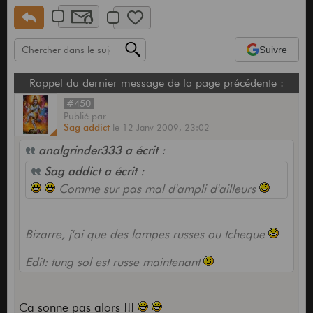
Suivre
Rappel du dernier message de la page précédente :
#450
Publié
par
Sag addict
le
12 Janv 2009,
23:02
analgrinder333 a écrit :
Sag addict a écrit :
Comme sur pas mal d'ampli d'ailleurs
Bizarre, j'ai que des lampes russes ou tcheque
Edit: tung sol est russe maintenant
Ca sonne pas alors !!!