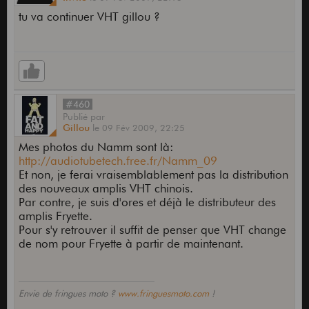
tu va continuer VHT gillou ?
#460
Publié
par
Gillou
le
09 Fév 2009,
22:25
Mes photos du Namm sont là:
http://audiotubetech.free.fr/Namm_09
Et non, je ferai vraisemblablement pas la distribution
des nouveaux amplis VHT chinois.
Par contre, je suis d'ores et déjà le distributeur des
amplis Fryette.
Pour s'y retrouver il suffit de penser que VHT change
de nom pour Fryette à partir de maintenant.
Envie de fringues moto ?
www.fringuesmoto.com
!