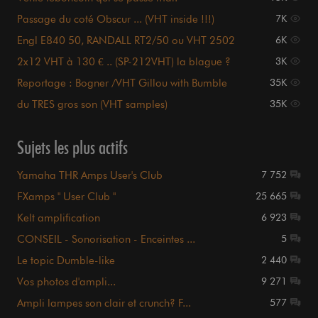
Passage du coté Obscur ... (VHT inside !!!)
7K
Engl E840 50, RANDALL RT2/50 ou VHT 2502
6K
????
2x12 VHT à 130 € .. (SP-212VHT) la blague ?
3K
Reportage : Bogner /VHT Gillou with Bumble
35K
[VIDEOS]
du TRES gros son (VHT samples)
35K
Sujets les plus actifs
Yamaha THR Amps User's Club
7 752
FXamps " User Club "
25 665
Kelt amplification
6 923
CONSEIL - Sonorisation - Enceintes ...
5
Le topic Dumble-like
2 440
Vos photos d'ampli...
9 271
Ampli lampes son clair et crunch? F...
577