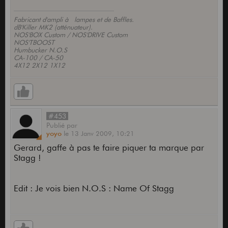
Fabricant d'ampli à lampes et de Baffles.
dB'Killer MK2 (atténuateur).
NOS'BOX Custom / NOS'DRIVE Custom
NOS'TBOOST
Humbucker N.O.S
CA-100 / CA-50
4X12 2X12 1X12
#453
Publié
par
yoyo
le
13 Janv 2009,
10:21
Gerard, gaffe à pas te faire piquer ta marque par
Stagg !
Edit : Je vois bien N.O.S : Name Of Stagg