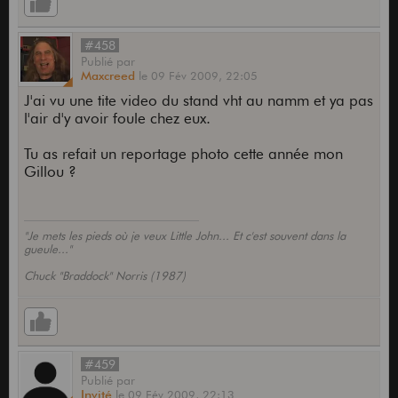
#458
Publié
par
Maxcreed
le
09 Fév 2009,
22:05
J'ai vu une tite video du stand vht au namm et ya pas
l'air d'y avoir foule chez eux.
Tu as refait un reportage photo cette année mon
Gillou ?
"Je mets les pieds où je veux Little John... Et c'est souvent dans la
gueule..."
Chuck "Braddock" Norris (1987)
#459
Publié
par
Invité
le
09 Fév 2009,
22:13