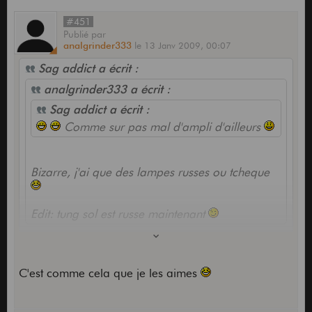
#451
Publié
par
analgrinder333
le
13 Janv 2009,
00:07
Sag addict a écrit :
analgrinder333 a écrit :
Sag addict a écrit :
Comme sur pas mal d'ampli d'ailleurs
Bizarre, j'ai que des lampes russes ou tcheque
Edit: tung sol est russe maintenant
Ca sonne pas alors !!!
C'est comme cela que je les aimes