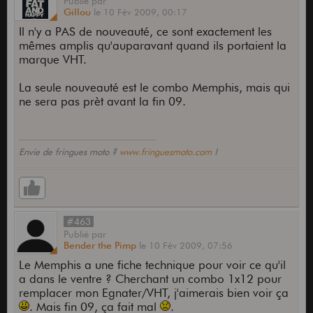
Publié
par
Gillou
le
10 Fév 2009,
00:17
Il n'y a PAS de nouveauté, ce sont exactement les
mêmes amplis qu'auparavant quand ils portaient la
marque VHT.
La seule nouveauté est le combo Memphis, mais qui
ne sera pas prèt avant la fin 09.
Envie de fringues moto ?
www.fringuesmoto.com
!
#463
Publié
par
Bender the Pimp
le
10 Fév 2009,
07:56
Le Memphis a une fiche technique pour voir ce qu'il
a dans le ventre ? Cherchant un combo 1x12 pour
remplacer mon Egnater/VHT, j'aimerais bien voir ça
. Mais fin 09, ça fait mal
.