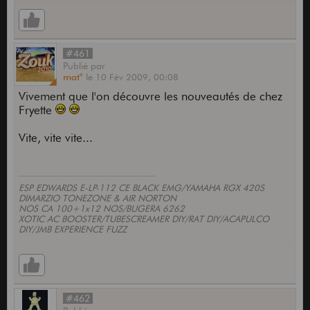
#461
Publié
par
mat°
le
10 Fév 2009,
00:08
Vivement que l'on découvre les nouveautés de chez
Fryette
Vite, vite vite...
ESP EDWARDS E-LP-112 CE BLACK EMG/YAMAHA RGX 420S
DIMARZIO TONEZONE & AIR NORTON
NOS CA 100+1x12 NOS/BUGERA 6262
XOTIC AC BOOSTER/TUBESCREAMER DIY/RAT DIY/ACAPULCO
DIY/JMB EXPERIENCE FUZZ
#462