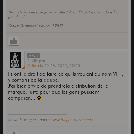
"Je mets les pieds où je veux Little John... Et c'est souvent dans la
gueule..."
Chuck "Braddock" Norris (1987)
#457
Publié
par
Gillou
le
09 Fév 2009,
22:03
Ils ont le droit de faire ce qu'ils veulent du nom VHT,
y compris de la daube.
J'ai bien envie de prendrela distribution de la
marque, juste pour que les gens puissent
comparer....
Envie de fringues moto ?
www.fringuesmoto.com
!