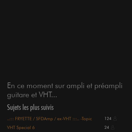
En ce moment sur ampli et préampli
guitare et VHT...
Sujets les plus suivis
..::: FRYETTE / SFDAmp / ex-VHT :::.. -Topic
124
général-
VHT Special 6
24