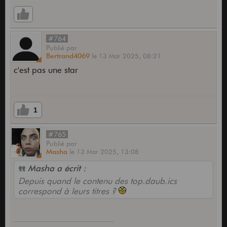
#764
Publié
par
Bertrand4069
le
13 Mar 2025,
08:21
c'est pas une star
1
#765
Publié
par
Masha
le
13 Mar 2025,
13:08
Masha a écrit :
Depuis quand le contenu des top.daub.ics
correspond à leurs titres ?