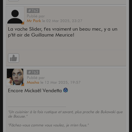
#762
Publié
par
Mr Park
le
02 Mar 2025,
23:27
La vache Slider, t'es vraiment un beau mec, y a un
p'tit air de Guillaume Meurice!
#763
Publié
par
Masha
le
12 Mar 2025,
19:57
Encore Mickaël Vendetta
"Un cuisinier à la fois rustique et savant, plus proche de Bukowski que
de Bocuse."
"Fâchez-vous comme vous voulez, je m'en fous."