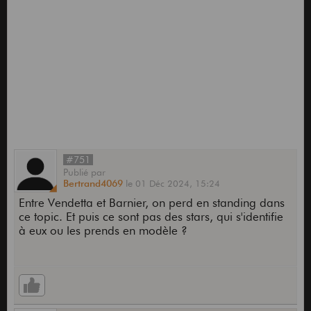
#751
Publié
par
Bertrand4069
le
01 Déc 2024,
15:24
Entre Vendetta et Barnier, on perd en standing dans
ce topic. Et puis ce sont pas des stars, qui s'identifie
à eux ou les prends en modèle ?