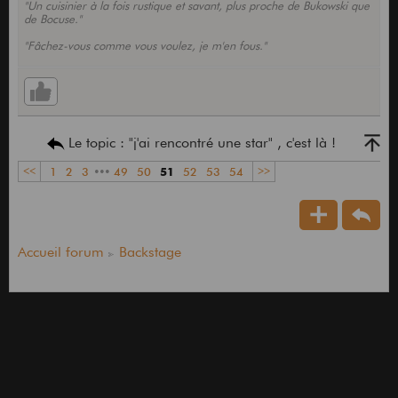
"Un cuisinier à la fois rustique et savant, plus proche de Bukowski que
de Bocuse."
"Fâchez-vous comme vous voulez, je m'en fous."
Le topic : "j'ai rencontré une star" , c'est là !
<<
1
2
3
•••
49
50
51
52
53
54
>>
Accueil forum
Backstage