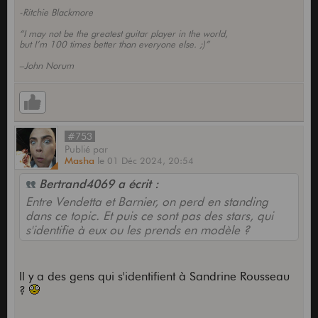
-Ritchie Blackmore
“I may not be the greatest guitar player in the world,
but I’m 100 times better than everyone else. ;)”
–John Norum
#753
Publié
par
Masha
le
01 Déc 2024,
20:54
Bertrand4069 a écrit :
Entre Vendetta et Barnier, on perd en standing
dans ce topic. Et puis ce sont pas des stars, qui
s'identifie à eux ou les prends en modèle ?
Il y a des gens qui s'identifient à Sandrine Rousseau
?