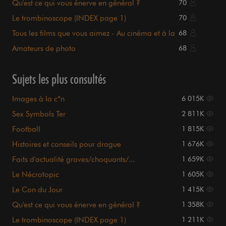
Qu'est ce qui vous énerve en général ?
70
Le trombinoscope (INDEX page 1)
70
Tous les films que vous aimez - Au cinéma et à la
68
maison.
Amateurs de photo
68
Sujets les plus consultés
Images à la c*n
6 015K
Sex Symbols Ter
2 811K
Football
1 815K
Histoires et conseils pour drague
1 676K
Faits d'actualité graves/choquants/...
1 659K
Le Nécrotopic
1 605K
Le Con du Jour
1 415K
Qu'est ce qui vous énerve en général ?
1 358K
Le trombinoscope (INDEX page 1)
1 211K