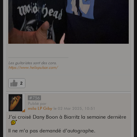
Les guitaristes sont des cons.
https://www.helixpulsar.com/
2
#756
Publié
par
mila LP Giby
le
02 Mar 2025,
10:51
J’ai croisé Dany Boon à Biarritz la semaine dernière
Il ne m’a pas demandé d’autographe.