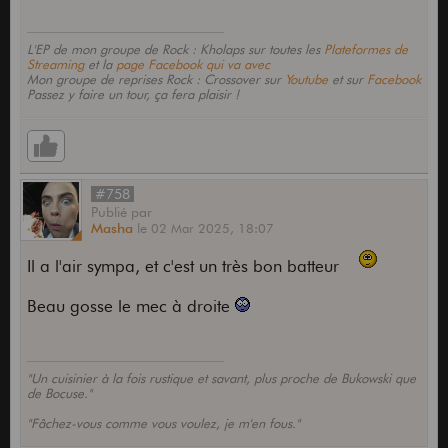
L'EP de mon groupe de Rock : Kholaps sur toutes les
Plateformes de
Streaming
et la
page Facebook qui va avec
Mon groupe de reprises Rock : Crossover sur
Youtube
et sur
Facebook
Passez y faire un tour, ça fera plaisir !
#758
Publié
par
Masha
le
02 Mar 2025,
18:07
Il a l'air sympa, et c'est un très bon batteur
Beau gosse le mec à droite
"Un cuisinier à la fois rustique et savant, plus proche de Bukowski que
de Bocuse."
"Fâchez-vous comme vous voulez, je m'en fous."