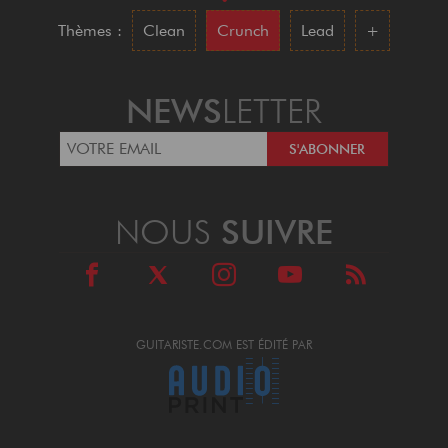
•
Thèmes :
Clean
Crunch
Lead
+
NEWS
LETTER
NOUS
SUIVRE
GUITARISTE.COM EST ÉDITÉ PAR