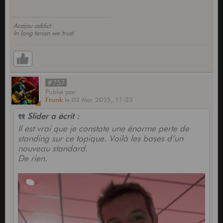
Acajou addict
In long tenon we trust
#757
Publié
par
Frunk
le
02 Mar 2025,
11:23
Slider a écrit :
Il est vrai que je constate une énorme perte de
standing sur ce topique. Voilà les bases d’un
nouveau standard.
De rien.