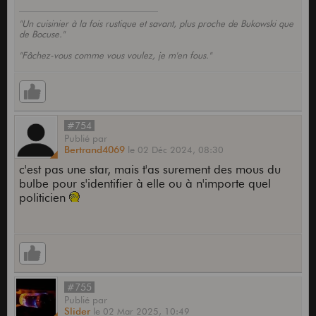
"Un cuisinier à la fois rustique et savant, plus proche de Bukowski que
de Bocuse."
"Fâchez-vous comme vous voulez, je m'en fous."
#754
Publié
par
Bertrand4069
le
02 Déc 2024,
08:30
c'est pas une star, mais t'as surement des mous du
bulbe pour s'identifier à elle ou à n'importe quel
politicien
#755
Publié
par
Slider
le
02 Mar 2025,
10:49