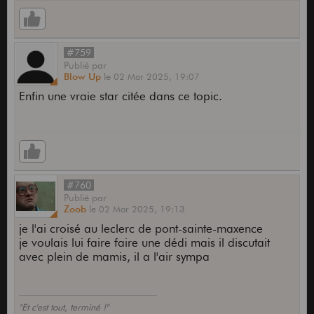
#759
Publié
par
Blow Up
le
02 Mar 2025,
19:07
Enfin une vraie star citée dans ce topic.
#760
Publié
par
Zoob
le
02 Mar 2025,
19:13
je l'ai croisé au leclerc de pont-sainte-maxence
je voulais lui faire faire une dédi mais il discutait
avec plein de mamis, il a l'air sympa
"Et c'est tout, terminé !"