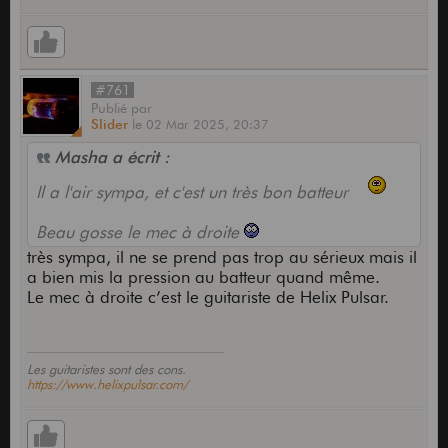
#761
Publié
par
Slider
le
02 Mar 2025,
20:37
Masha a écrit :
Il a l'air sympa, et c'est un très bon batteur
Beau gosse le mec à droite
très sympa, il ne se prend pas trop au sérieux mais il
a bien mis la pression au batteur quand même.
Le mec à droite c’est le guitariste de Helix Pulsar.
Les guitaristes sont des cons.
https://www.helixpulsar.com/