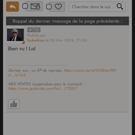
Rappel du dernier message de la page précédente :
#750
Publié
par
bobofran
le
30 Nov 2024,
21:56
Bien vu ! Lol
Dernier son : un EP de reprises,
https://youtu.be/ixNVDEAuTRI?
s(...)s1kcb
MES VENTES (suspendues pour le moment) :
https://www.guitariste.com/for(...)72037