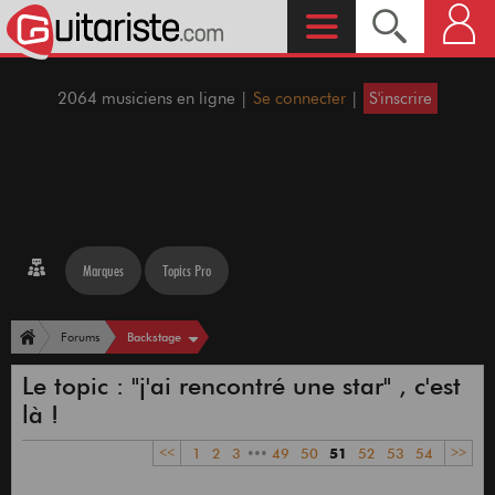
2064 musiciens en ligne |
Se connecter
|
S'inscrire
Marques
Topics Pro
Backstage
Forums
Le topic : "j'ai rencontré une star" , c'est
là !
<<
1
2
3
•••
49
50
51
52
53
54
>>