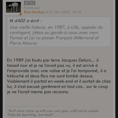
#752
Publié
par
Bad Monkey
le
01 Déc 2024,
18:10
d402 a écrit :
Une vieille histoire, en 1987, à Lille, appeler du
contingent, j'étais au garde-à-vous avec mon
Famas et j'ai vu passer François Mitterrand et
Pierre Mauroy
En 1989 j'ai foutu par terre Jacques Delors... il
faisait noir et je ne l'avait pas vu, il est arrivé à
l'improviste avec une valise et je l'ai tamponné, il a
trébuché et deux flics me sont tombé dessus.
Visiblement il partait en week-end et il sortait de chez
lui, il s'est excusé gentiment en tout cas.. sur le coup
je ne l'avait meme pas reconnu
"You'll never come up with your own gear, untill you've copied.
That's the best thing. Just steal!"