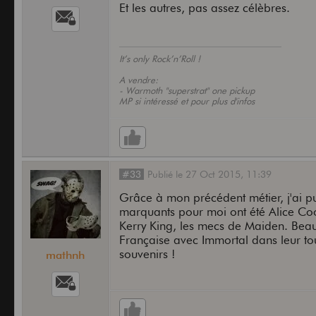
Et les autres, pas assez célèbres.
It’s only Rock’n’Roll !
A vendre:
- Warmoth "superstrat" one pickup
MP si intéressé et pour plus d'infos
#33
Publié
le
27 Oct 2015,
11:39
Grâce à mon précédent métier, j'ai pu
marquants pour moi ont été Alice Coo
Kerry King, les mecs de Maiden. Beau
Française avec Immortal dans leur to
souvenirs !
mathnh