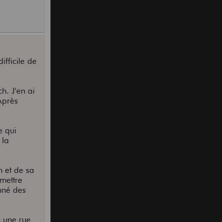
ifficile de
h. J'en ai
 Après
e qui
 la
n et de sa
 mettre
nné des
s une rue