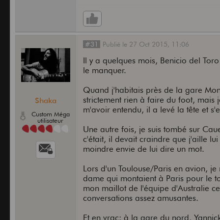
#31
Publié
le
27 Oct 2015,
11:06
Il y a quelques mois, Benicio del Toro 
le manquer.
Quand j'habitais près de la gare Mon
strictement rien à faire du foot, mais 
Shaka
m'avoir entendu, il a levé la tête et s
Custom Méga
utilisateur
Une autre fois, je suis tombé sur Cau
c'était, il devait craindre que j'aille l
moindre envie de lui dire un mot.
Lors d'un Toulouse/Paris en avion, je
dame qui montaient à Paris pour le to
mon maillot de l'équipe d'Australie 
conversations assez amusantes.
Et en vrac: à la gare du nord, Yanni