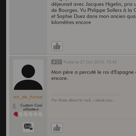
déjeunait avec Jacques Higelin, pris 
de Bourges. Vu Philippe Sollers à la C
et Sophie Duez dans mon ancien quart
kilomètres encore
#37
Publié
le
27 Oct 2015,
15:42
Mon père a percuté le roi d'Espagne en
encore.
mr_de_fursac
For those about to rock, i salute you...
Custom Cool
utilisateur