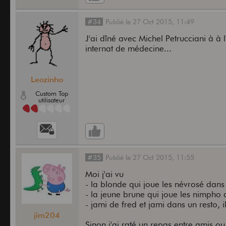
#34
Publié
le
27 Oct 2015,
11:49
J'ai dîné avec Michel Petrucciani à à
internat de médecine...
Leozinho
Custom Top
utilisateur
#35
Publié
le
27 Oct 2015,
11:55
Moi j'ai vu
- la blonde qui joue les névrosé dans 
- la jeune brune qui joue les nimpho d
- jami de fred et jami dans un resto, il
jim204
Sinon j'ai raté un repas entre amis ou 