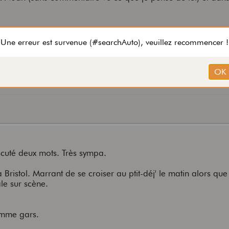
uter:
leetwood Mac, The Beatles, Porcupine Tree, Led Zep, les Stones, BB King, Tom
scuté deux mots. Très sympa.
istol. Marrant de se croiser au ptit-déj' le matin alors que 
le sur scène.
omme gars.