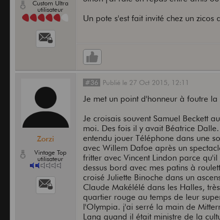
Custom Ultra
utilisateur
Un pote s'est fait invité chez un zicos 
#36
Publié
le
27 Oct 2015,
12:11
Je met un point d'honneur à foutre la
Je croisais souvent Samuel Beckett a
moi. Des fois il y avait Béatrice Dalle.
entendu jouer Téléphone dans une so
Zorzi
avec Willem Dafoe après un spectacle
Vintage Top
fritter avec Vincent Lindon parce qu'
utilisateur
dessus bord avec mes patins à roulett
croisé Juliette Binoche dans un ascens
Claude Makélélé dans les Halles, très
quartier rouge au temps de leur supe
l'Olympia. j'ai serré la main de Mitte
Lang quand il était ministre de la cul