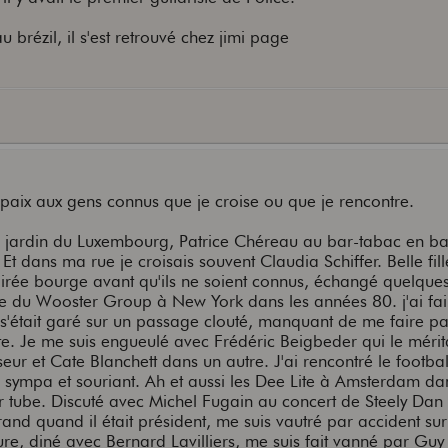
au brézil, il s'est retrouvé chez jimi page
 paix aux gens connus que je croise ou que je rencontre.
u jardin du Luxembourg, Patrice Chéreau au bar-tabac en b
 Et dans ma rue je croisais souvent Claudia Schiffer. Belle fille
irée bourge avant qu'ils ne soient connus, échangé quelque
 du Wooster Group à New York dans les années 80. j'ai fai
il s'était garé sur un passage clouté, manquant de me faire p
e. Je me suis engueulé avec Frédéric Beigbeder qui le méritai
eur et Cate Blanchett dans un autre. J'ai rencontré le footba
 sympa et souriant. Ah et aussi les Dee Lite à Amsterdam da
r tube. Discuté avec Michel Fugain au concert de Steely Dan
rrand quand il était président, me suis vautré par accident su
ture, diné avec Bernard Lavilliers, me suis fait vanné par Gu