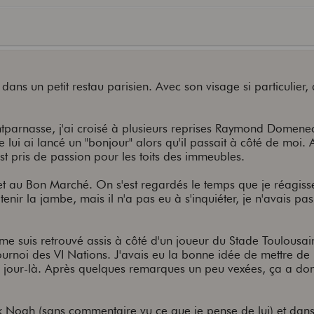
dans un petit restau parisien. Avec son visage si particulier, d
tparnasse, j'ai croisé à plusieurs reprises Raymond Domenec
je lui ai lancé un "bonjour" alors qu'il passait à côté de moi.
'est pris de passion pour les toits des immeubles.
et au Bon Marché. On s'est regardés le temps que je réagiss
ui tenir la jambe, mais il n'a pas eu à s'inquiéter, je n'avais pas
 me suis retrouvé assis à côté d'un joueur du Stade Toulousai
urnoi des VI Nations. J'avais eu la bonne idée de mettre de
ce jour-là. Après quelques remarques un peu vexées, ça a do
ck Noah (sans commentaire vu ce que je pense de lui) et dan