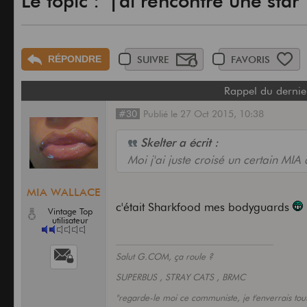
Le topic : "j'ai rencontré une star" 
RÉPONDRE
SUIVRE
FAVORIS
Rappel du dernie
#30
Publié
le
27 Oct 2015,
10:38
Skelter a écrit :
Moi j'ai juste croisé un certain 
MIA WALLACE
c'était Sharkfood mes bodyguards
Vintage Top
utilisateur
Salut G.COM, ça roule ?
SUPERBUS , STRAY CATS , BRMC
"regarde-le moi ce communiste, je t'enverrais to