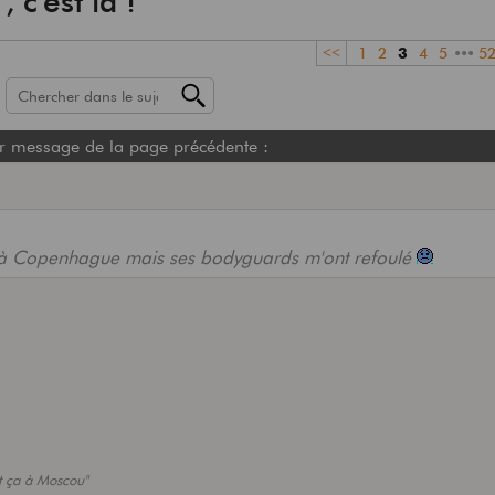
, c'est là !
<<
1
2
3
4
5
•••
5
r message de la page précédente :
MIA à Copenhague mais ses bodyguards m'ont refoulé
ut ça à Moscou"