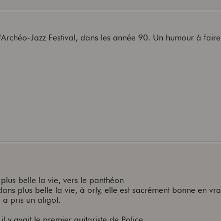
 l'Archéo-Jazz Festival, dans les année 90. Un humour à faire
plus belle la vie, vers le panthéon
ans plus belle la vie, à orly, elle est sacrément bonne en vra
 a pris un aligot.
il y avait le premier guitariste de Police.