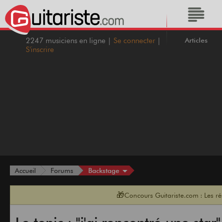
Articles
2247 musiciens en ligne |
Se connecter
|
S'inscrire
Backstage
Accueil
Forums
🎁
Concours Guitariste.com : Les r