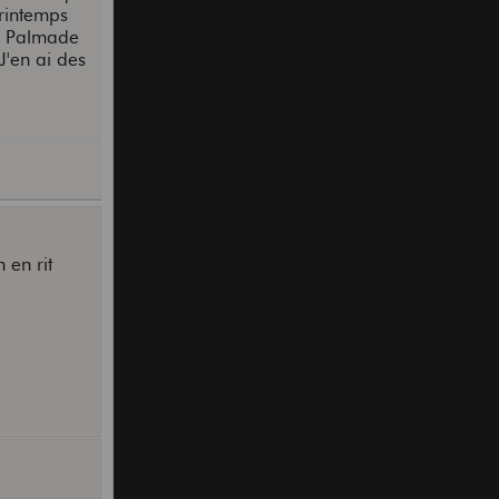
printemps
re Palmade
'en ai des
 en rit