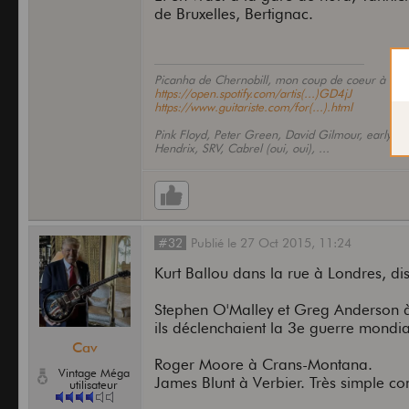
de Bruxelles, Bertignac.
Picanha de Chernobill, mon coup de coeur à éco
https://open.spotify.com/artis(...)GD4jJ
https://www.guitariste.com/for(...).html
Pink Floyd, Peter Green, David Gilmour, early F
Hendrix, SRV, Cabrel (oui, oui), ...
#32
Publié
le
27 Oct 2015,
11:24
Kurt Ballou dans la rue à Londres, di
Stephen O'Malley et Greg Anderson à Br
ils déclenchaient la 3e guerre mondia
Cav
Roger Moore à Crans-Montana.
Vintage Méga
James Blunt à Verbier. Très simple c
utilisateur