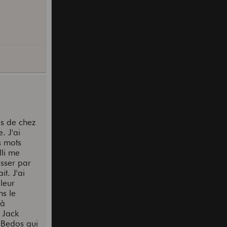
as de chez
. J'ai
s mots
lli me
asser par
t. J'ai
lleur
ns le
 à
r Jack
y Bedos qui