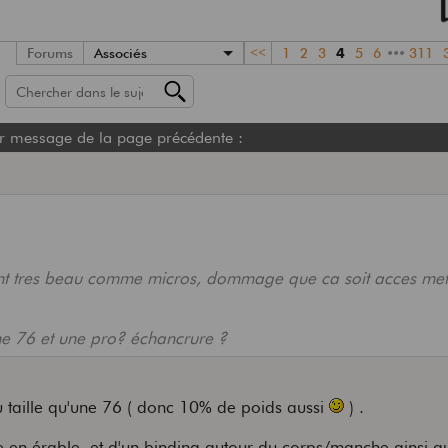
Forums
Associés
<<
1
2
3
4
5
6
•••
311
r message de la page précédente :
ent tres beau comme micros, dommage que ca soit acces meta
 une 76 et une pro? échancrure ?
 taille qu'une 76 ( donc 10% de poids aussi
) .
le en érable, et d'un binding autour du corps/manche ainsi q