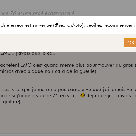
re une 76 et une pro? échancrure ?
au taille qu'une 76 ( donc 10% de poids aussi
) .
able en érable, et d'un binding autour du corps/manche ains
cs ) sur le manche.
EMG.. j'avais oublié ça..
ène aussi
 achetent EMG c'est quand meme plus pour trouver du gros 
micros avec plaque noir ca a de la gueule).
ent, et ça ne fait pas que du métal loin de là. Gilmour c'est 
in
 c'est vrai que je me rend pas compte vu que j'ai jamais vu l
ande si j'ai deja vu une 76 en vrai..
deja que je trouvais l
 guitare)