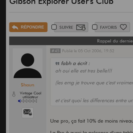
Gibson Explorer User's Club
RÉPONDRE
SUIVRE
FAVORIS
Rappel du dernie
#45
Publié
le
05 Oct 2006,
19:52
fabh a écrit :
ah oui elle est tres belle!!!
(les emg je trouve que c'est vraim
Shaun
Vintage Cool
utilisateur
et c'est quoi les differences entre
Une pro, ça fait 10% de moins niveau
La Pro à aussi la présence d'une tab