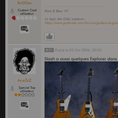
Sn00ze
Custom Cool
Rock & Beer !!!!
utilisateur
Le topic des Gibs' explorer:
https://www.guitariste.com/forums/guitare,la-g
#51
Publié
le
05 Oct 2006,
20:33
Slash a aussi quelques Explorer dans
AceZzZ
Special Top
utilisateur