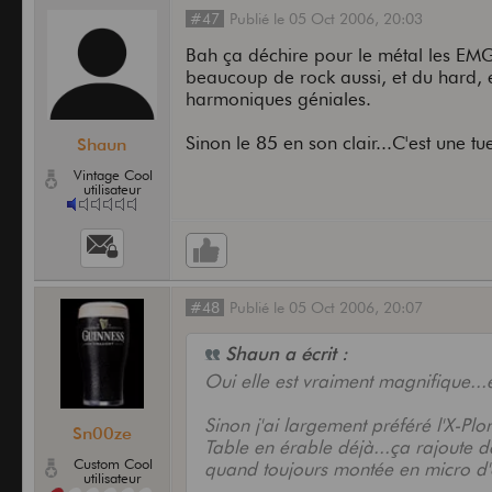
#47
Publié
le
05 Oct 2006,
20:03
Bah ça déchire pour le métal les EM
beaucoup de rock aussi, et du hard, et
harmoniques géniales.
Sinon le 85 en son clair...C'est une tu
Shaun
Vintage Cool
utilisateur
#48
Publié
le
05 Oct 2006,
20:07
Shaun a écrit :
Oui elle est vraiment magnifique...e
Sinon j'ai largement préféré l'X-Plo
Sn00ze
Table en érable déjà...ça rajoute de
Custom Cool
quand toujours montée en micro d'
utilisateur