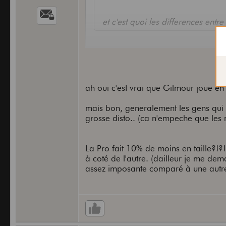
et c'est quoi les differences ent
Une pro, ça fait 10% de moins nive
La Pro à aussi la présence d'une t
des incrustations en nacre ( les blo
ah oui c'est vrai que Gilmour joue en 
Et enfin la pro a une touche en éb
mais bon, generalement les gens qui
grosse disto.. (ca n'empeche que les 
Sinon les EMGs...C'est ultra polyval
métaleux ? Bah il joue sur EMG he
La Pro fait 10% de moins en taille?!?!
à coté de l'autre. (dailleur je me dem
assez imposante comparé à une autre