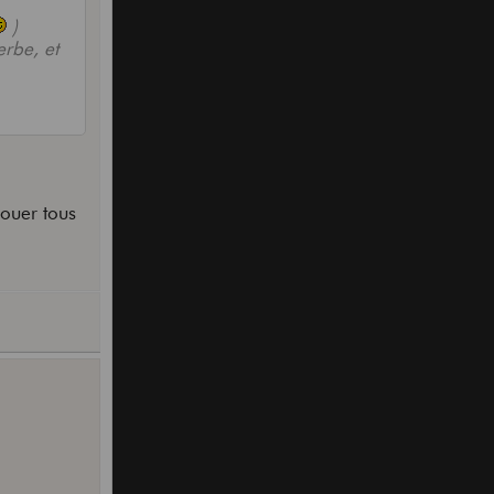
)
erbe, et
jouer tous