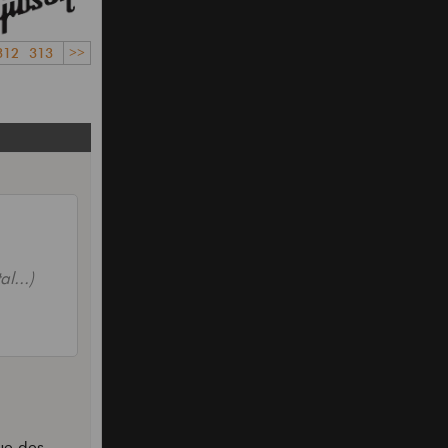
312
313
>>
l...)
ue des