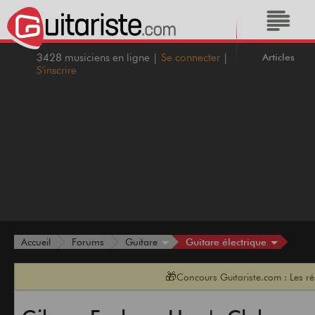
Articles
3428 musiciens en ligne |
Se connecter
|
S'inscrire
Guitare électrique
Accueil
Forums
Guitare
🎁
Concours Guitariste.com : Les r