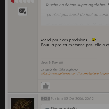
Touche en ébène super agréable. Et 
-ça n'est pas lourd du tout au cont
-Moins imposante, car la 76' est u
d'une flying v ou d'une Randy Rhoa
Mais les deux sont de très bonnes g
Merci pour ces precisions...
Pour la pro ca m'etonne pas, elle a et
Rock & Beer !!!!
Le topic des Gibs' explorer:
https://www.guitariste.com/forums/guitare,la-g
#49
Publié
le
05 Oct 2006,
20:12
Shaun a écrit :