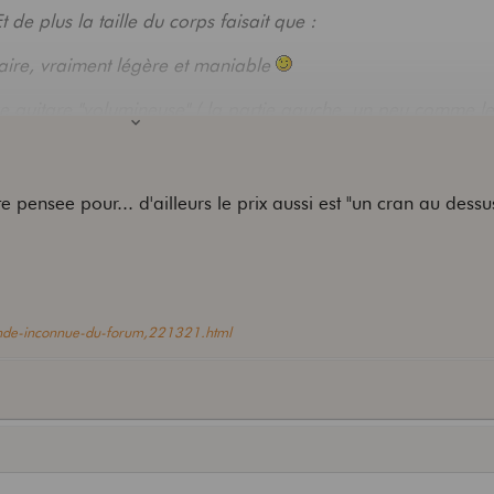
de plus la taille du corps faisait que :
raire, vraiment légère et maniable
ne guitare "volumineuse" ( la partie gauche, un peu comme le
ds, on l'oublie mais ça dépasse
) .
uitares...Mais j'ai trouvé perso que la Pro était un cran au 
e pensee pour... d'ailleurs le prix aussi est "un cran au dess
rande-inconnue-du-forum,221321.html