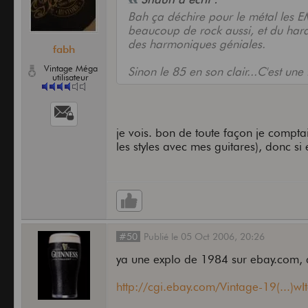
Bah ça déchire pour le métal les 
beaucoup de rock aussi, et du hard, 
des harmoniques géniales.
fabh
Vintage Méga
Sinon le 85 en son clair...C'est une 
utilisateur
je vois. bon de toute façon je compta
les styles avec mes guitares), donc si 
#50
Publié
le
05 Oct 2006,
20:26
ya une explo de 1984 sur ebay.com, 
http://cgi.ebay.com/Vintage-19(...)wI