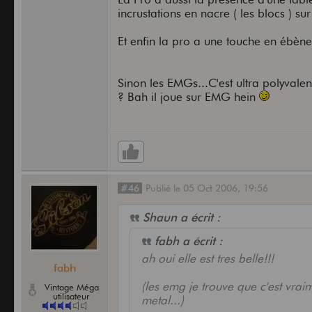
incrustations en nacre ( les blocs ) su
Et enfin la pro a une touche en ébèn
Sinon les EMGs...C'est ultra polyvalen
? Bah il joue sur EMG hein
#46
Publié
le
05 Oct 2006,
19:56
Shaun a écrit :
fabh a écrit :
ah oui elle est tres belle!!!
fabh
(les emg je trouve que c'est vr
Vintage Méga
utilisateur
metal...)