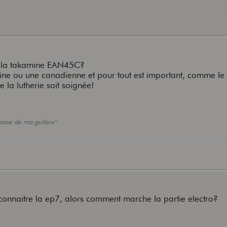
e la takamine EAN45C?
ine ou une canadienne et pour tout est important, comme le f
e la lutherie soit soignée!
caisse de ma guitare"
n connaitre la ep7, alors comment marche la partie electro?