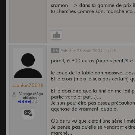
sramon => dans ta gamme de prix il y 
tu cherches comme son, manche etc..
#6
Publié
le
23 Août 2004,
14:16
pareil, à 900 euros j'aurais peut êtr
le coup de la table non massive, c'e
Et je crois (mais je suis pas certain) q
scanlan75018
Et je dois dire que la finition me fait 
Vintage Méga
partie verte et paf...)...
utilisateur
Je suis peut être pas assez précautio
qqchose de vraiment jouable.
Où as tu vu que c'était une série limi
Je pense pas qu'elle se vendront extrè
marché...