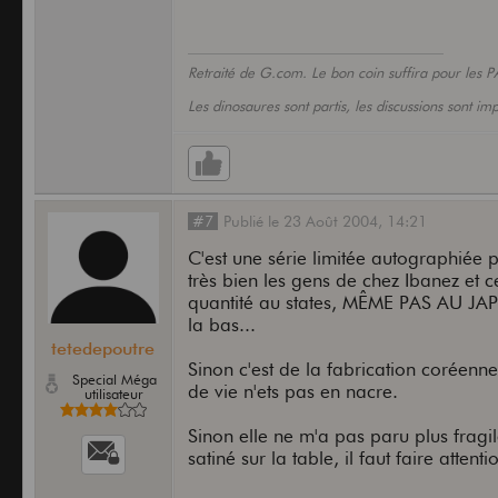
Retraité de G.com. Le bon coin suffira pour les P
Les dinosaures sont partis, les discussions sont i
#7
Publié
le
23 Août 2004,
14:21
C'est une série limitée autographiée pa
très bien les gens de chez Ibanez et c
quantité au states, MÊME PAS AU JAP
la bas...
tetedepoutre
Sinon c'est de la fabrication coréenne
Special Méga
de vie n'ets pas en nacre.
utilisateur
Sinon elle ne m'a pas paru plus fragi
satiné sur la table, il faut faire attenti