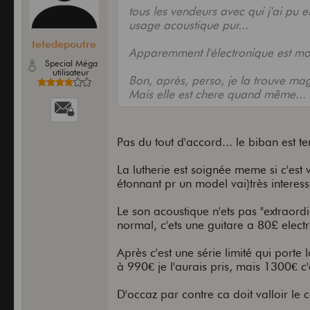
tous les vendeurs avec qui j'ai pu e
usage acoustique pur...
tetedepoutre
Apparemment l'électronique est moye
Special Méga
utilisateur
Bon, après, perso, je la trouve magni
Mais elle est chere quand même...
Pas du tout d'accord... le biban est terr
La lutherie est soignée meme si c'est v
étonnant pr un model vai)très interess
Le son acoustique n'ets pas "extraordin
normal, c'ets une guitare a 80£ elect
Après c'est une série limité qui porte
à 990€ je l'aurais pris, mais 1300€ c'
D'occaz par contre ca doit valloir le 