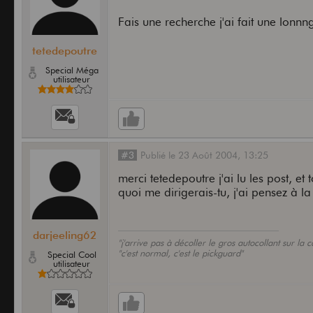
Fais une recherche j'ai fait une lonn
tetedepoutre
Special Méga
utilisateur
#3
Publié
le
23 Août 2004,
13:25
merci tetedepoutre j'ai lu les post, e
quoi me dirigerais-tu, j'ai pensez à 
darjeeling62
"j'arrive pas à décoller le gros autocollant sur la 
"c'est normal, c'est le pickguard"
Special Cool
utilisateur