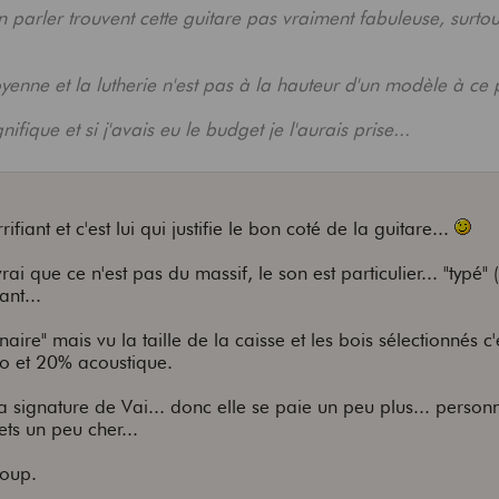
n parler trouvent cette guitare pas vraiment fabuleuse, surtou
nne et la lutherie n'est pas à la hauteur d'un modèle à ce p
fique et si j'avais eu le budget je l'aurais prise...
ifiant et c'est lui qui justifie le bon coté de la guitare...
rai que ce n'est pas du massif, le son est particulier... "typé" 
ant...
aire" mais vu la taille de la caisse et les bois sélectionnés c'
ro et 20% acoustique.
 la signature de Vai... donc elle se paie un peu plus... perso
ets un peu cher...
coup.