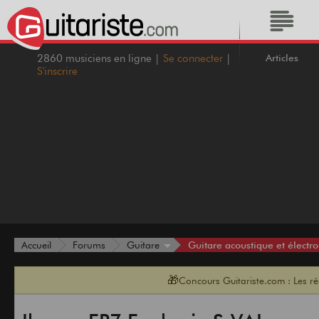
Articles
2860 musiciens en ligne |
Se connecter
|
S'inscrire
Guitare acoustique et électro
Accueil
Forums
Guitare
🎁
Concours Guitariste.com : Les r