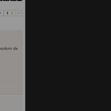
1
2
>>
quantum de