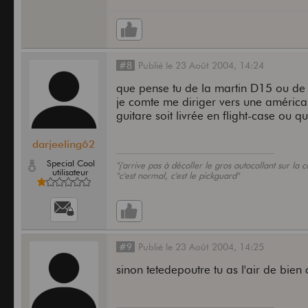
#8
Publié
le
23 Août 2004,
14:24
que pense tu de la martin D15 ou d
je comte me diriger vers une américa
guitare soit livrée en flight-case ou qu
darjeeling62
Special Cool
"j'arrive pas à décoller le gros autocollant sur la 
utilisateur
"c'est normal, c'est le pickguard"
#9
Publié
le
23 Août 2004,
14:25
sinon tetedepoutre tu as l'air de bie