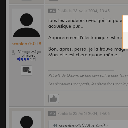
#4
Publié
le
23 Août 2004,
13:45
tous les vendeurs avec qui j'ai pu en 
acoustique pur...
Apparemment l'électronique est moyenn
scanlan75018
Bon, après, perso, je la trouve magnifi
Vintage Méga
Mais elle est chere quand même...
utilisateur
Retraité de G.com. Le bon coin suffira pour les P
Les dinosaures sont partis, les discussions sont i
#5
Publié
le
23 Août 2004,
14:06
scanlan75018 a écrit :