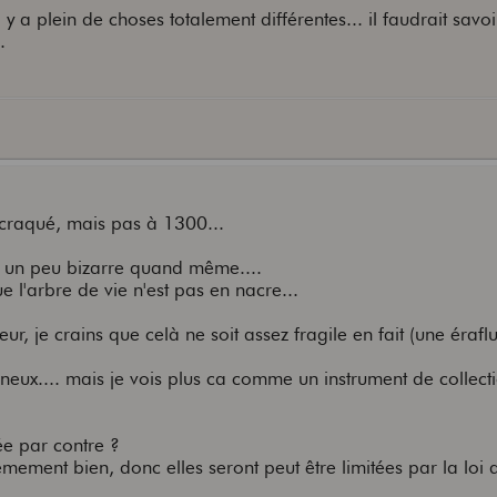
a plein de choses totalement différentes... il faudrait savo
.
e craqué, mais pas à 1300...
st un peu bizarre quand même....
ue l'arbre de vie n'est pas en nacre...
peur, je crains que celà ne soit assez fragile en fait (une érafl
nneux.... mais je vois plus ca comme un instrument de collect
tée par contre ?
mement bien, donc elles seront peut être limitées par la loi 