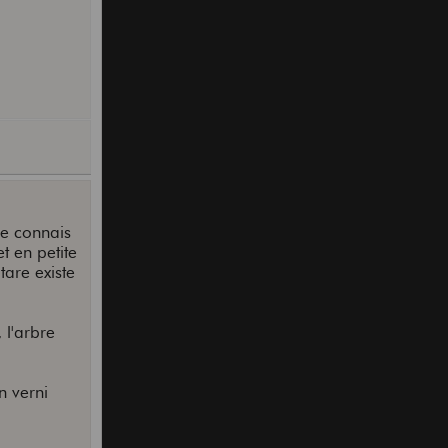
je connais
t en petite
are existe
 l'arbre
n verni