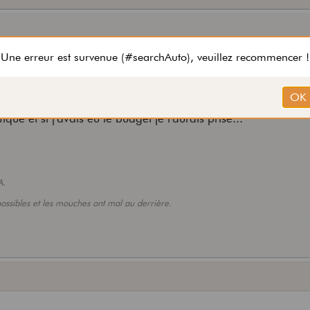
parler trouvent cette guitare pas vraiment fabuleuse, surtout
e et la lutherie n'est pas à la hauteur d'un modèle à ce prix
que et si j'avais eu le budget je l'aurais prise...
A.
mpossibles et les mouches ont mal au derrière.