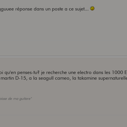
ngguuee réponse dans un poste a ce sujet...
t toi qu'en penses-tu? je recherche une electro dans les 1000 
la martin D-15, a la seagull cameo, la takamine supernaturell
caisse de ma guitare"