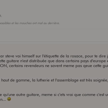
A.
mpossibles et les mouches ont mal au derrière.
r steve vai himself sur l'étiquette de la rosace, pour te dire 
ette guitare n'est distribuée que dans certains pays d'europe e
ON, certains revendeurs ne savent meme pas qeue cette guit
 haut de gamme, la lutherie et l'assemblage est très soignée,
le qu'une autre guitare, meme si c'ets vrai que comme c'est u
on...