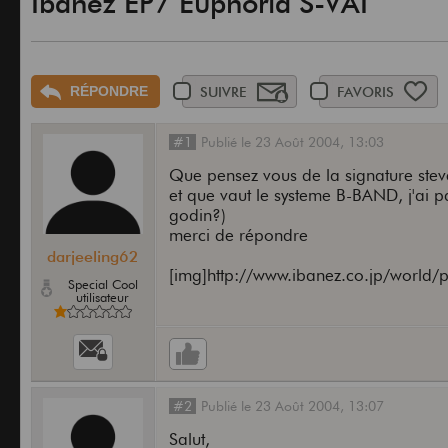
Ibanez EP7 Euphoria S-VAI
RÉPONDRE
SUIVRE
FAVORIS
#1
Publié
le
23 Août 2004,
13:03
Que pensez vous de la signature stev
et que vaut le systeme B-BAND, j'ai 
godin?)
merci de répondre
darjeeling62
[img]http://www.ibanez.co.jp/world
Special Cool
utilisateur
#2
Publié
le
23 Août 2004,
13:07
Salut,