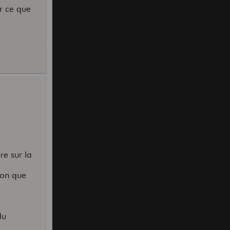
ir ce que
ure sur la
ion que
du