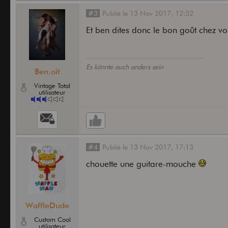
#3
Publié
le
13 Nov 2017,
12:52
Et ben dites donc le bon goût chez vo
Es könnte auch anders sein
Ben.oît
Vintage Total
utilisateur
#4
Publié
le
13 Nov 2017,
17:13
chouette une guitare-mouche
WaffleDude
Custom Cool
utilisateur