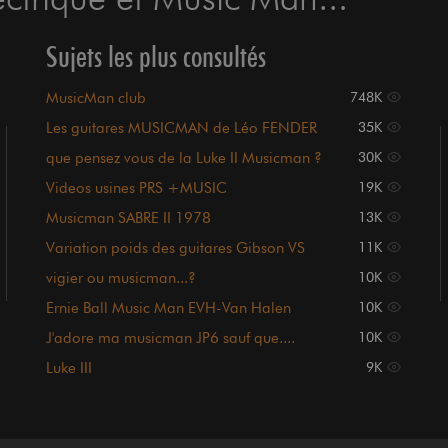
Sujets les plus consultés
MusicMan club
748K
Les guitares MUSICMAN de Léo FENDER
35K
que pensez vous de la Luke II Musicman ?
30K
Videos usines PRS +MUSIC
19K
MAN+DEAN+CARVIN+FENDER etc...
Musicman SABRE II 1978
13K
Variation poids des guitares Gibson VS
11K
PRS VS MusicMan
vigier ou musicman...?
10K
Ernie Ball Music Man EVH-Van Halen
10K
J'adore ma musicman JP6 sauf que....
10K
Luke III
9K