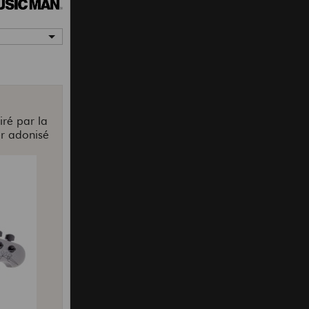
ré par la
er adonisé