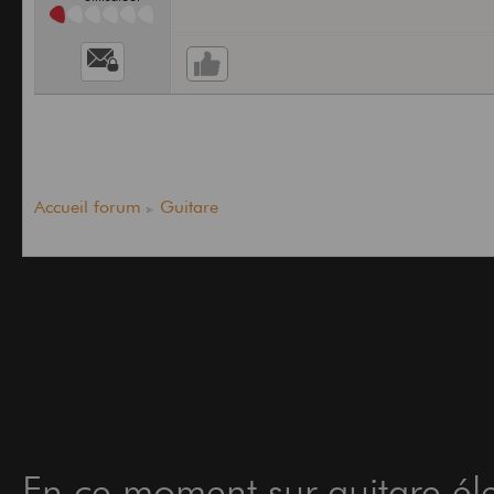
Accueil forum
Guitare
En ce moment sur guitare éle