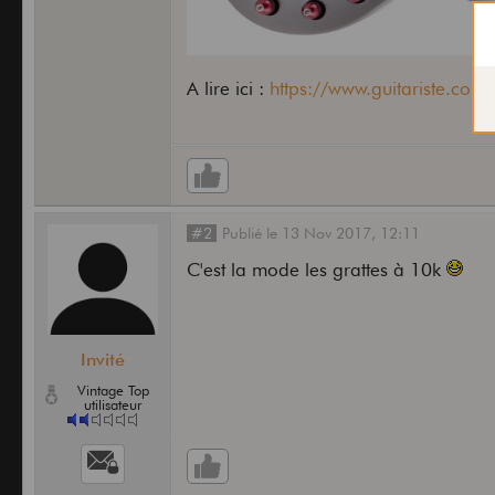
A lire ici :
https://www.guitariste.com/a
#2
Publié
le
13 Nov 2017,
12:11
C'est la mode les grattes à 10k
Invité
Vintage Top
utilisateur