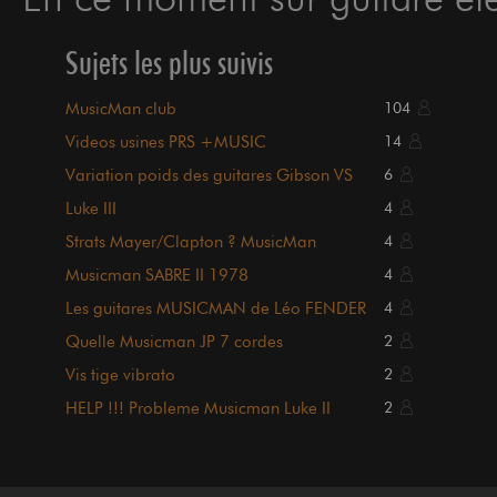
Sujets les plus suivis
MusicMan club
104
Videos usines PRS +MUSIC
14
MAN+DEAN+CARVIN+FENDER etc...
Variation poids des guitares Gibson VS
6
PRS VS MusicMan
Luke III
4
Strats Mayer/Clapton ? MusicMan
4
Silhouette ? Dilemme...
Musicman SABRE II 1978
4
Les guitares MUSICMAN de Léo FENDER
4
Quelle Musicman JP 7 cordes
2
Vis tige vibrato
2
HELP !!! Probleme Musicman Luke II
2