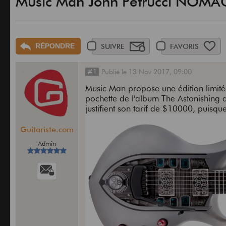
Music Man John Petrucci NOMAC
RÉPONDRE
SUIVRE
FAVORIS
#1
Publié
le
13 Nov 2017,
09:00
Music Man propose une édition limit
pochette de l'album The Astonishing 
justifient son tarif de $10000, puis
Guitariste.com
Admin