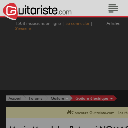
Articles
1508 musiciens en ligne |
Se connecter
|
S'inscrire
Guitare électrique
Accueil
Forums
Guitare
🎁
Concours Guitariste.com : Les r